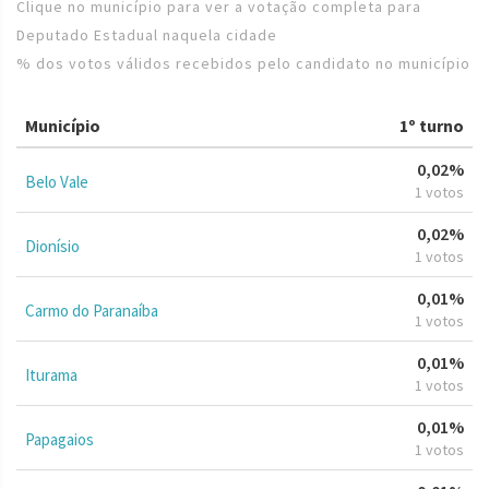
Clique no município para ver a votação completa para
Deputado Estadual naquela cidade
% dos votos válidos recebidos pelo candidato no município
Município
1º turno
0,02%
Belo Vale
1 votos
0,02%
Dionísio
1 votos
0,01%
Carmo do Paranaíba
1 votos
0,01%
Iturama
1 votos
0,01%
Papagaios
1 votos