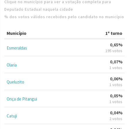
Clique no município para ver a votação completa para
Deputado Estadual naquela cidade
% dos votos válidos recebidos pelo candidato no município
Município
1º turno
0,65%
Esmeraldas
195 votos
0,07%
Olaria
1 votos
0,06%
Queluzito
1 votos
0,05%
Onça de Pitangui
1 votos
0,04%
Catuji
2 votos