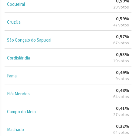
0,59%
Coqueiral
29 votos
0,59%
Cruzília
47 votos
0,57%
São Gonçalo do Sapucaí
67 votos
0,53%
Cordislândia
10 votos
0,49%
Fama
9 votos
0,48%
Elói Mendes
64 votos
0,41%
Campo do Meio
27 votos
0,32%
Machado
64 votos