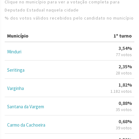
Clique no município para ver a votação completa para
Deputado Estadual naquela cidade
% dos votos válidos recebidos pelo candidato no município
Município
1º turno
3,54%
Minduri
77 votos
2,35%
Seritinga
28 votos
1,82%
Varginha
1.182 votos
0,88%
Santana da Vargem
35 votos
0,68%
Carmo da Cachoeira
39 votos