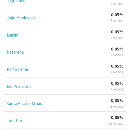
Jaguaraçu
1 votos
0,05%
João Monlevade
17 votos
0,05%
Lamim
1 votos
0,05%
Nazareno
2 votos
0,05%
Porto Firme
3 votos
0,05%
Rio Piracicaba
4 votos
0,05%
Santa Rita de Minas
2 votos
0,05%
Timóteo
19 votos