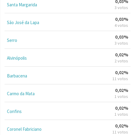
0,03%
Santa Margarida
3 votos
0,03%
São José da Lapa
4 votos
0,03%
Serro
3 votos
0,02%
Alvinópolis
2 votos
0,02%
Barbacena
11 votos
0,02%
Carmo da Mata
1 votos
0,02%
Confins
1 votos
0,02%
Coronel Fabriciano
11 votos