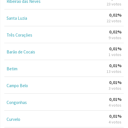
Ribeirão das Neves
23 votos
0,02%
Santa Luzia
22 votos
0,02%
Três Corações
9 votos
0,01%
Barão de Cocais
1 votos
0,01%
Betim
13 votos
0,01%
Campo Belo
3 votos
0,01%
Congonhas
4 votos
0,01%
Curvelo
4 votos