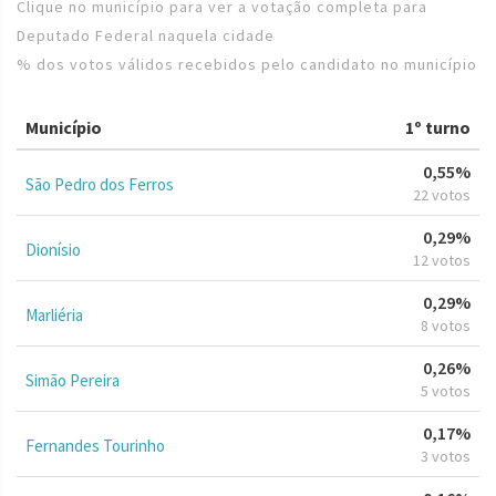
Clique no município para ver a votação completa para
Deputado Federal naquela cidade
% dos votos válidos recebidos pelo candidato no município
Município
1º turno
0,55%
São Pedro dos Ferros
22 votos
0,29%
Dionísio
12 votos
0,29%
Marliéria
8 votos
0,26%
Simão Pereira
5 votos
0,17%
Fernandes Tourinho
3 votos