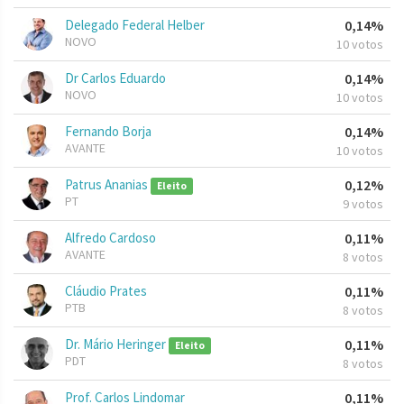
Delegado Federal Helber
0,14%
NOVO
10 votos
Dr Carlos Eduardo
0,14%
NOVO
10 votos
Fernando Borja
0,14%
AVANTE
10 votos
Patrus Ananias
0,12%
Eleito
PT
9 votos
Alfredo Cardoso
0,11%
AVANTE
8 votos
Cláudio Prates
0,11%
PTB
8 votos
Dr. Mário Heringer
0,11%
Eleito
PDT
8 votos
Prof. Carlos Lindomar
0,11%