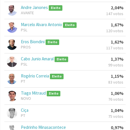
Andre Janones
2,04%
Eleito
AVANTE
147 votos
Marcelo Alvaro Antonio
1,67%
Eleito
PSL
120 votos
Eros Biondini
1,62%
Eleito
PROS
117 votos
Cabo Junio Amaral
1,37%
Eleito
PSL
99 votos
Rogério Correia
1,15%
Eleito
PT
83 votos
Tiago Mitraud
1,06%
Eleito
NOVO
76 votos
Ciça
1,04%
PT
75 votos
Pedrinho Minasacontece
0,97%