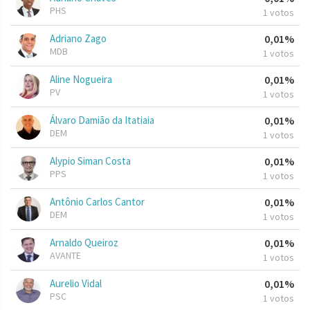
PHS
1 votos
Adriano Zago
0,01%
MDB
1 votos
Aline Nogueira
0,01%
PV
1 votos
Álvaro Damião da Itatiaia
0,01%
DEM
1 votos
Alypio Siman Costa
0,01%
PPS
1 votos
Antônio Carlos Cantor
0,01%
DEM
1 votos
Arnaldo Queiroz
0,01%
AVANTE
1 votos
Aurelio Vidal
0,01%
PSC
1 votos