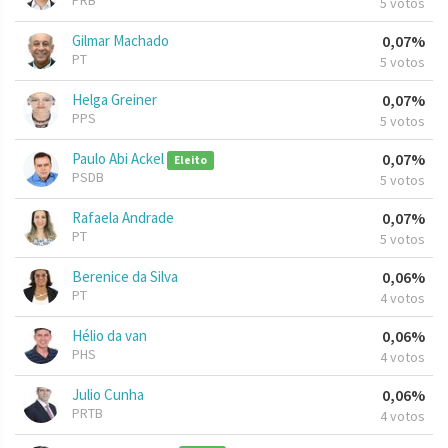
PRB
5 votos
Gilmar Machado
0,07%
PT
5 votos
Helga Greiner
0,07%
PPS
5 votos
Paulo Abi Ackel
0,07%
Eleito
PSDB
5 votos
Rafaela Andrade
0,07%
PT
5 votos
Berenice da Silva
0,06%
PT
4 votos
Hélio da van
0,06%
PHS
4 votos
Julio Cunha
0,06%
PRTB
4 votos