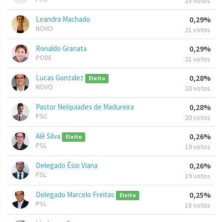
23 votos
Leandra Machado
0,29%
NOVO
21 votos
Ronaldo Granata
0,29%
PODE
21 votos
Lucas Gonzalez
0,28%
Eleito
NOVO
20 votos
Pastor Nelquiades de Madureira
0,28%
PSC
20 votos
Alê Silva
0,26%
Eleito
PSL
19 votos
Delegado Ésio Viana
0,26%
PSL
19 votos
Delegado Marcelo Freitas
0,25%
Eleito
PSL
18 votos