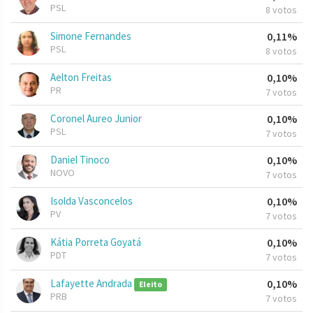
PSL
8 votos
Simone Fernandes
0,11%
PSL
8 votos
Aelton Freitas
0,10%
PR
7 votos
Coronel Aureo Junior
0,10%
PSL
7 votos
Daniel Tinoco
0,10%
NOVO
7 votos
Isolda Vasconcelos
0,10%
PV
7 votos
Kátia Porreta Goyatá
0,10%
PDT
7 votos
Lafayette Andrada
0,10%
Eleito
PRB
7 votos