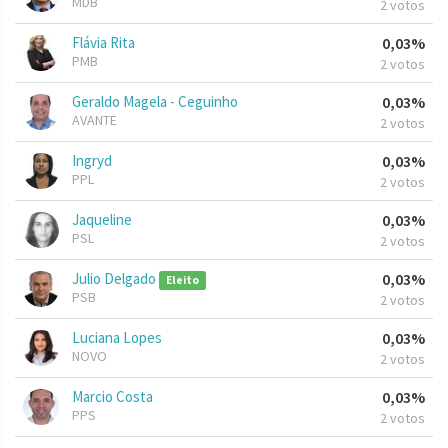
MDB
2 votos
Flávia Rita
0,03%
PMB
2 votos
Geraldo Magela - Ceguinho
0,03%
AVANTE
2 votos
Ingryd
0,03%
PPL
2 votos
Jaqueline
0,03%
PSL
2 votos
Julio Delgado
0,03%
Eleito
PSB
2 votos
Luciana Lopes
0,03%
NOVO
2 votos
Marcio Costa
0,03%
PPS
2 votos