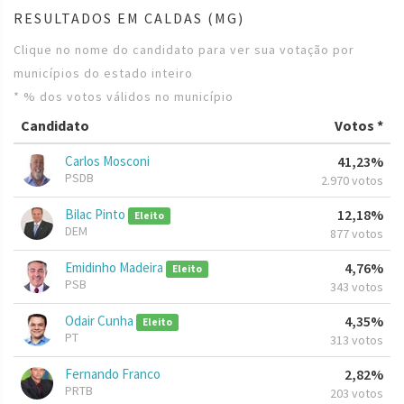
RESULTADOS EM CALDAS (MG)
Clique no nome do candidato para ver sua votação por
municípios do estado inteiro
* % dos votos válidos no município
Candidato
Votos *
Carlos Mosconi
41,23%
PSDB
2.970 votos
Bilac Pinto
12,18%
Eleito
DEM
877 votos
Emidinho Madeira
4,76%
Eleito
PSB
343 votos
Odair Cunha
4,35%
Eleito
PT
313 votos
Fernando Franco
2,82%
PRTB
203 votos