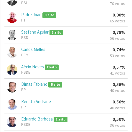
PSL
70 votos
Padre João
0,90%
Eleito
PT
65 votos
Stefano Aguiar
0,78%
Eleito
PSD
56 votos
Carlos Melles
0,74%
DEM
53 votos
Aécio Neves
0,57%
Eleito
PSDB
41 votos
Dimas Fabiano
0,56%
Eleito
PP
40 votos
Renato Andrade
0,56%
PP
40 votos
Eduardo Barbosa
0,50%
Eleito
PSDB
36 votos