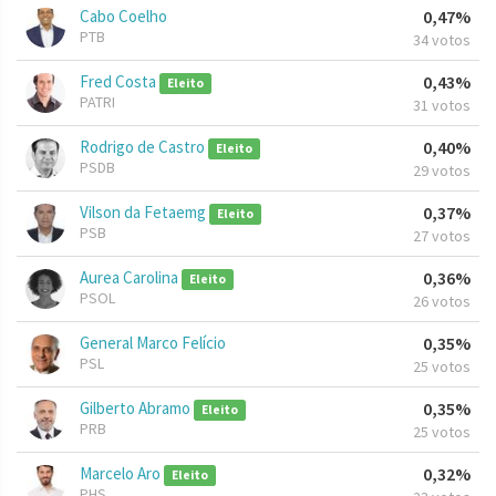
Cabo Coelho
0,47%
PTB
34 votos
Fred Costa
0,43%
Eleito
PATRI
31 votos
Rodrigo de Castro
0,40%
Eleito
PSDB
29 votos
Vilson da Fetaemg
0,37%
Eleito
PSB
27 votos
Aurea Carolina
0,36%
Eleito
PSOL
26 votos
General Marco Felício
0,35%
PSL
25 votos
Gilberto Abramo
0,35%
Eleito
PRB
25 votos
Marcelo Aro
0,32%
Eleito
PHS