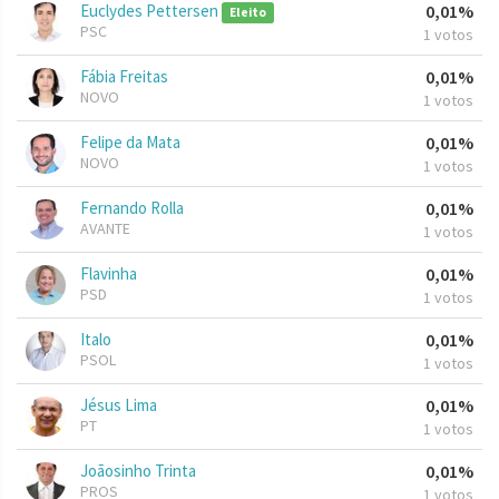
Euclydes Pettersen
0,01%
Eleito
PSC
1 votos
Fábia Freitas
0,01%
NOVO
1 votos
Felipe da Mata
0,01%
NOVO
1 votos
Fernando Rolla
0,01%
AVANTE
1 votos
Flavinha
0,01%
PSD
1 votos
Italo
0,01%
PSOL
1 votos
Jésus Lima
0,01%
PT
1 votos
Joãosinho Trinta
0,01%
PROS
1 votos