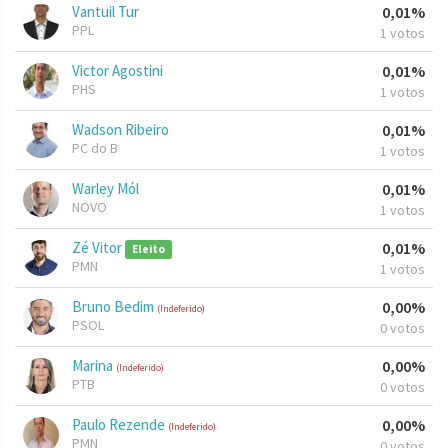
Vantuil Tur
0,01%
PPL
1 votos
Victor Agostini
0,01%
PHS
1 votos
Wadson Ribeiro
0,01%
PC do B
1 votos
Warley Mól
0,01%
NOVO
1 votos
Zé Vitor
0,01%
Eleito
PMN
1 votos
Bruno Bedim
0,00%
(Indeferido)
PSOL
0 votos
Marina
0,00%
(Indeferido)
PTB
0 votos
Paulo Rezende
0,00%
(Indeferido)
PMN
0 votos