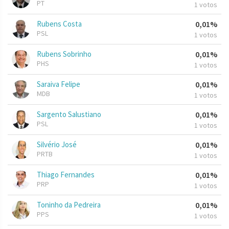
PT
1 votos
Rubens Costa
0,01%
PSL
1 votos
Rubens Sobrinho
0,01%
PHS
1 votos
Saraiva Felipe
0,01%
MDB
1 votos
Sargento Salustiano
0,01%
PSL
1 votos
Silvério José
0,01%
PRTB
1 votos
Thiago Fernandes
0,01%
PRP
1 votos
Toninho da Pedreira
0,01%
PPS
1 votos