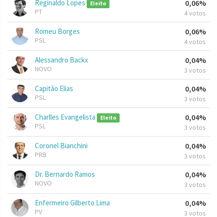
Reginaldo Lopes
0,06%
Eleito
PT
4 votos
Romeu Borges
0,06%
PSL
4 votos
Alessandro Backx
0,04%
NOVO
3 votos
Capitão Elias
0,04%
PSL
3 votos
Charlles Evangelista
0,04%
Eleito
PSL
3 votos
Coronel Bianchini
0,04%
PRB
3 votos
Dr. Bernardo Ramos
0,04%
NOVO
3 votos
Enfermeiro Gilberto Lima
0,04%
PV
3 votos