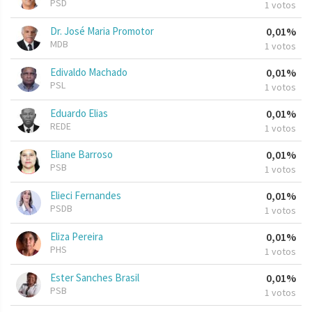
PSD
1 votos
Dr. José Maria Promotor
0,01%
MDB
1 votos
Edivaldo Machado
0,01%
PSL
1 votos
Eduardo Elias
0,01%
REDE
1 votos
Eliane Barroso
0,01%
PSB
1 votos
Elieci Fernandes
0,01%
PSDB
1 votos
Eliza Pereira
0,01%
PHS
1 votos
Ester Sanches Brasil
0,01%
PSB
1 votos