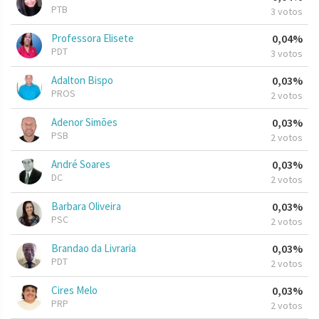
PTB
3 votos
Professora Elisete
0,04%
PDT
3 votos
Adalton Bispo
0,03%
PROS
2 votos
Adenor Simões
0,03%
PSB
2 votos
André Soares
0,03%
DC
2 votos
Barbara Oliveira
0,03%
PSC
2 votos
Brandao da Livraria
0,03%
PDT
2 votos
Cires Melo
0,03%
PRP
2 votos