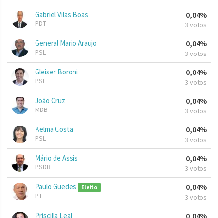
Gabriel Vilas Boas
0,04%
PDT
3 votos
General Mario Araujo
0,04%
PSL
3 votos
Gleiser Boroni
0,04%
PSL
3 votos
João Cruz
0,04%
MDB
3 votos
Kelma Costa
0,04%
PSL
3 votos
Mário de Assis
0,04%
PSDB
3 votos
Paulo Guedes
0,04%
Eleito
PT
3 votos
Priscilla Leal
0,04%