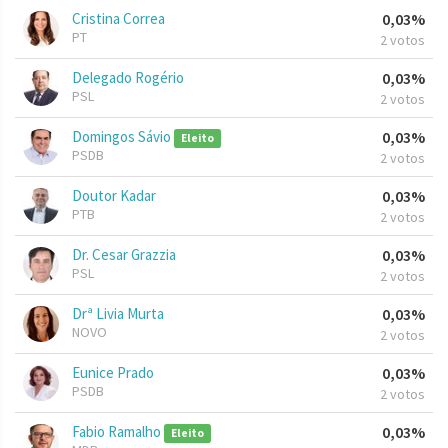
Cristina Correa
0,03%
PT
2 votos
Delegado Rogério
0,03%
PSL
2 votos
Domingos Sávio
0,03%
Eleito
PSDB
2 votos
Doutor Kadar
0,03%
PTB
2 votos
Dr. Cesar Grazzia
0,03%
PSL
2 votos
Drª Livia Murta
0,03%
NOVO
2 votos
Eunice Prado
0,03%
PSDB
2 votos
Fabio Ramalho
0,03%
Eleito