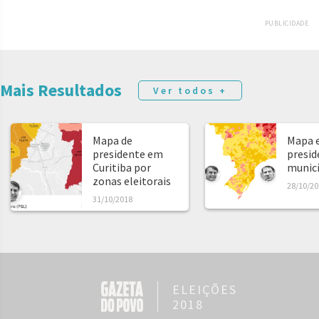
PUBLICIDADE
Mais Resultados
Ver todos +
Mapa de
Mapa e
presidente em
presid
Curitiba por
municíp
zonas eleitorais
28/10/20
31/10/2018
ELEIÇÕES
2018