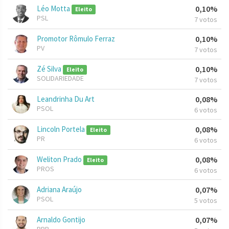
Léo Motta
0,10%
Eleito
PSL
7 votos
Promotor Rômulo Ferraz
0,10%
PV
7 votos
Zé Silva
0,10%
Eleito
SOLIDARIEDADE
7 votos
Leandrinha Du Art
0,08%
PSOL
6 votos
Lincoln Portela
0,08%
Eleito
PR
6 votos
Weliton Prado
0,08%
Eleito
PROS
6 votos
Adriana Araújo
0,07%
PSOL
5 votos
Arnaldo Gontijo
0,07%