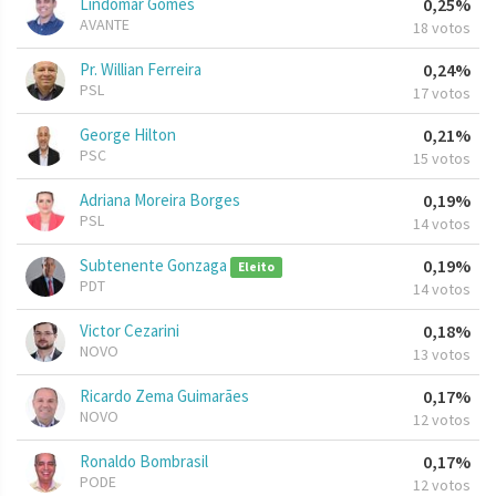
Lindomar Gomes
0,25%
AVANTE
18 votos
Pr. Willian Ferreira
0,24%
PSL
17 votos
George Hilton
0,21%
PSC
15 votos
Adriana Moreira Borges
0,19%
PSL
14 votos
Subtenente Gonzaga
0,19%
Eleito
PDT
14 votos
Victor Cezarini
0,18%
NOVO
13 votos
Ricardo Zema Guimarães
0,17%
NOVO
12 votos
Ronaldo Bombrasil
0,17%
PODE
12 votos