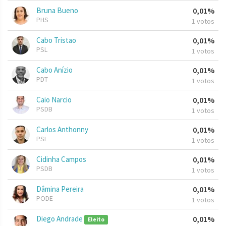
Bruna Bueno
0,01%
PHS
1 votos
Cabo Tristao
0,01%
PSL
1 votos
Cabo Anízio
0,01%
PDT
1 votos
Caio Narcio
0,01%
PSDB
1 votos
Carlos Anthonny
0,01%
PSL
1 votos
Cidinha Campos
0,01%
PSDB
1 votos
Dâmina Pereira
0,01%
PODE
1 votos
Diego Andrade
0,01%
Eleito