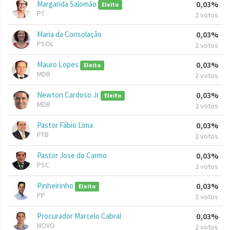
Margarida Salomão
0,03%
Eleito
PT
2 votos
Maria da Consolação
0,03%
PSOL
2 votos
Mauro Lopes
0,03%
Eleito
MDB
2 votos
Newton Cardoso Jr
0,03%
Eleito
MDB
2 votos
Pastor Fábio Lima
0,03%
PTB
2 votos
Pastor Jose do Carmo
0,03%
PSC
2 votos
Pinheirinho
0,03%
Eleito
PP
2 votos
Procurador Marcelo Cabral
0,03%
NOVO
2 votos