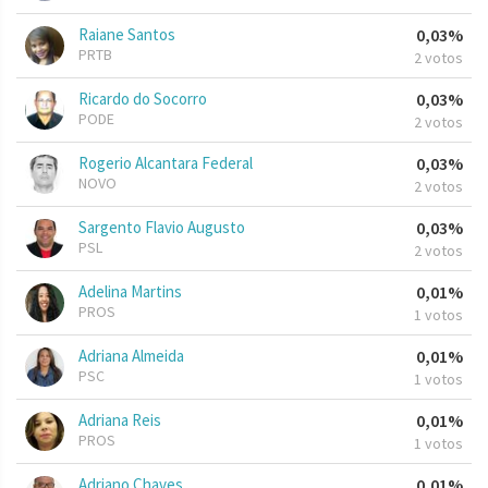
Raiane Santos
0,03%
PRTB
2 votos
Ricardo do Socorro
0,03%
PODE
2 votos
Rogerio Alcantara Federal
0,03%
NOVO
2 votos
Sargento Flavio Augusto
0,03%
PSL
2 votos
Adelina Martins
0,01%
PROS
1 votos
Adriana Almeida
0,01%
PSC
1 votos
Adriana Reis
0,01%
PROS
1 votos
Adriano Chaves
0,01%