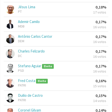
Jésus Lima
0,18%
PT
17 votos
Ademir Camilo
0,17%
MDB
16 votos
Antônio Carlos Cantor
0,17%
DEM
16 votos
Charles Felizardo
0,17%
DC
16 votos
Stefano Aguiar
0,17%
Eleito
PSD
16 votos
Fred Costa
0,16%
Eleito
PATRI
15 votos
Duilio de Castro
0,15%
PATRI
14 votos
Coronel Gilvam
0,14%