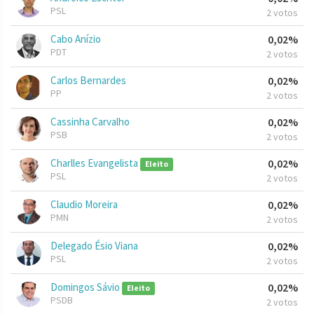
PSL
2 votos
Cabo Anízio
0,02%
PDT
2 votos
Carlos Bernardes
0,02%
PP
2 votos
Cassinha Carvalho
0,02%
PSB
2 votos
Charlles Evangelista
0,02%
Eleito
PSL
2 votos
Claudio Moreira
0,02%
PMN
2 votos
Delegado Ésio Viana
0,02%
PSL
2 votos
Domingos Sávio
0,02%
Eleito
PSDB
2 votos