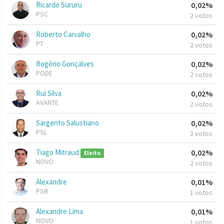
Ricardo Sururu
0,02%
PSC
2 votos
Roberto Carvalho
0,02%
PT
2 votos
Rogério Gonçalves
0,02%
PODE
2 votos
Rui Silva
0,02%
AVANTE
2 votos
Sargento Salustiano
0,02%
PSL
2 votos
Tiago Mitraud
0,02%
Eleito
NOVO
2 votos
Alexandre
0,01%
PSB
1 votos
Alexandre Lima
0,01%
NOVO
1 votos