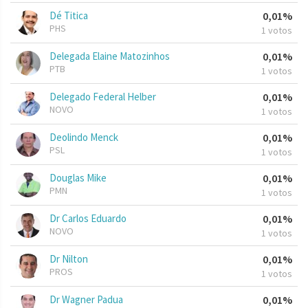
Dé Titica
0,01%
PHS
1 votos
Delegada Elaine Matozinhos
0,01%
PTB
1 votos
Delegado Federal Helber
0,01%
NOVO
1 votos
Deolindo Menck
0,01%
PSL
1 votos
Douglas Mike
0,01%
PMN
1 votos
Dr Carlos Eduardo
0,01%
NOVO
1 votos
Dr Nilton
0,01%
PROS
1 votos
Dr Wagner Padua
0,01%