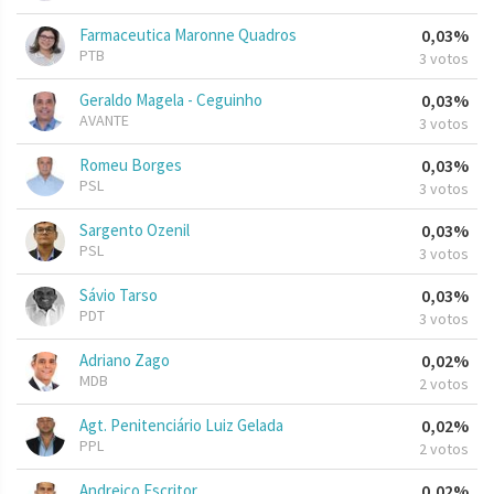
Farmaceutica Maronne Quadros
0,03%
PTB
3 votos
Geraldo Magela - Ceguinho
0,03%
AVANTE
3 votos
Romeu Borges
0,03%
PSL
3 votos
Sargento Ozenil
0,03%
PSL
3 votos
Sávio Tarso
0,03%
PDT
3 votos
Adriano Zago
0,02%
MDB
2 votos
Agt. Penitenciário Luiz Gelada
0,02%
PPL
2 votos
Andreico Escritor
0,02%