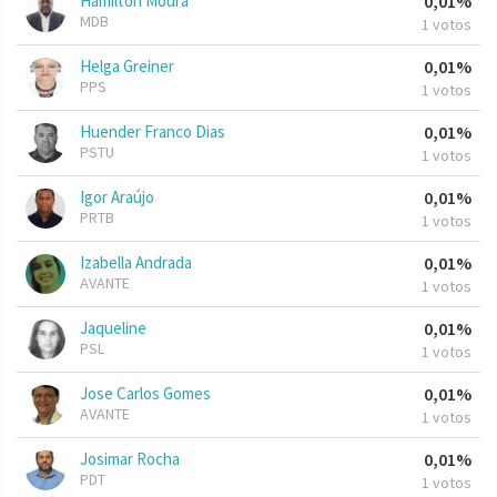
Hamilton Moura
0,01%
MDB
1 votos
Helga Greiner
0,01%
PPS
1 votos
Huender Franco Dias
0,01%
PSTU
1 votos
Igor Araújo
0,01%
PRTB
1 votos
Izabella Andrada
0,01%
AVANTE
1 votos
Jaqueline
0,01%
PSL
1 votos
Jose Carlos Gomes
0,01%
AVANTE
1 votos
Josimar Rocha
0,01%
PDT
1 votos