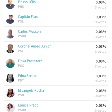
Bruno Júlio
0,03%
PHS
3 votos
Capitão Elias
0,03%
PSL
3 votos
Carlos Mosconi
0,03%
PSDB
3 votos
Coronel Aureo Junior
0,03%
PSL
3 votos
Drika Protetora
0,03%
PSC
3 votos
Edna Santos
0,03%
PDT
3 votos
Elisangela Rocha
0,03%
PSB
3 votos
Eunice Prado
0,03%
PSDB
3 votos