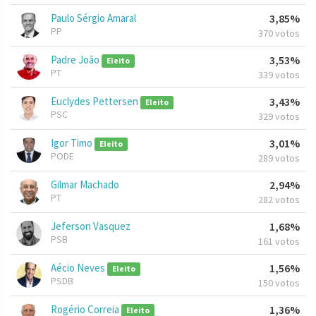
Paulo Sérgio Amaral
3,85%
PP
370 votos
Padre João
3,53%
Eleito
PT
339 votos
Euclydes Pettersen
3,43%
Eleito
PSC
329 votos
Igor Timo
3,01%
Eleito
PODE
289 votos
Gilmar Machado
2,94%
PT
282 votos
Jeferson Vasquez
1,68%
PSB
161 votos
Aécio Neves
1,56%
Eleito
PSDB
150 votos
Rogério Correia
1,36%
Eleito