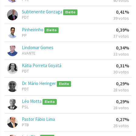
40 votos
Subtenente Gonzaga
0,41%
Eleito
PDT
39 votos
Pinheirinho
0,39%
Eleito
PP
37 votos
Lindomar Gomes
0,34%
AVANTE
33 votos
Kátia Porreta Goyatá
0,31%
PDT
30 votos
Dr. Mário Heringer
0,29%
Eleito
PDT
28 votos
Léo Motta
0,29%
Eleito
PSL
28 votos
Pastor Fábio Lima
0,27%
PTB
26 votos