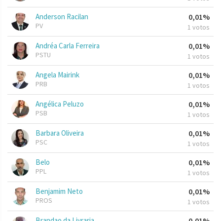
Anderson Racilan
0,01%
PV
1 votos
Andréa Carla Ferreira
0,01%
PSTU
1 votos
Angela Mairink
0,01%
PRB
1 votos
Angélica Peluzo
0,01%
PSB
1 votos
Barbara Oliveira
0,01%
PSC
1 votos
Belo
0,01%
PPL
1 votos
Benjamim Neto
0,01%
PROS
1 votos
Brandao da Livraria
0,01%