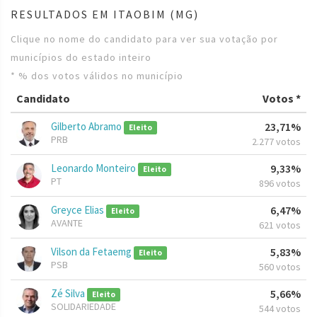
RESULTADOS EM ITAOBIM (MG)
Clique no nome do candidato para ver sua votação por
municípios do estado inteiro
* % dos votos válidos no município
Candidato
Votos *
Gilberto Abramo
23,71%
Eleito
PRB
2.277 votos
Leonardo Monteiro
9,33%
Eleito
PT
896 votos
Greyce Elias
6,47%
Eleito
AVANTE
621 votos
Vilson da Fetaemg
5,83%
Eleito
PSB
560 votos
Zé Silva
5,66%
Eleito
SOLIDARIEDADE
544 votos