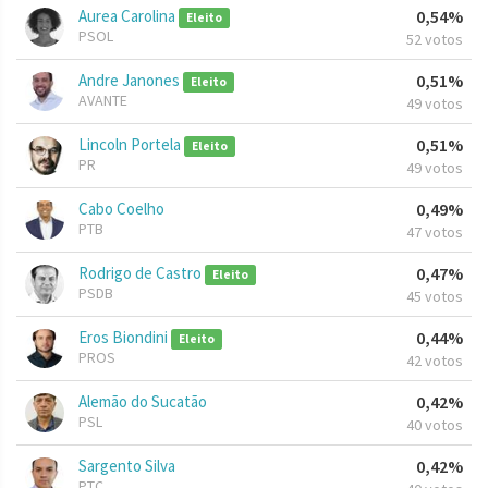
Aurea Carolina
0,54%
Eleito
PSOL
52 votos
Andre Janones
0,51%
Eleito
AVANTE
49 votos
Lincoln Portela
0,51%
Eleito
PR
49 votos
Cabo Coelho
0,49%
PTB
47 votos
Rodrigo de Castro
0,47%
Eleito
PSDB
45 votos
Eros Biondini
0,44%
Eleito
PROS
42 votos
Alemão do Sucatão
0,42%
PSL
40 votos
Sargento Silva
0,42%
PTC