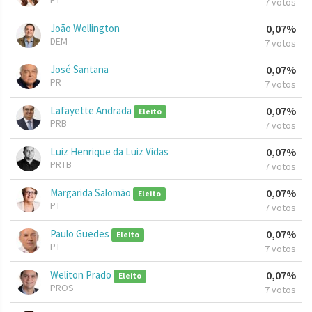
PT
7 votos
João Wellington
0,07%
DEM
7 votos
José Santana
0,07%
PR
7 votos
Lafayette Andrada
0,07%
Eleito
PRB
7 votos
Luiz Henrique da Luiz Vidas
0,07%
PRTB
7 votos
Margarida Salomão
0,07%
Eleito
PT
7 votos
Paulo Guedes
0,07%
Eleito
PT
7 votos
Weliton Prado
0,07%
Eleito
PROS
7 votos