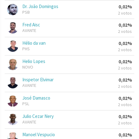
Dr. João Domingos
0,02%
PSB
2 votos
Fred Aisc
0,02%
AVANTE
2 votos
Hélio da van
0,02%
PHS
2 votos
Helio Lopes
0,02%
NOVO
2 votos
Inspetor Elvimar
0,02%
AVANTE
2 votos
José Damasco
0,02%
PSL
2 votos
Julio Cezar Nery
0,02%
AVANTE
2 votos
Manoel Vespucio
0,02%