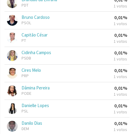
PDT
1 votos
Bruno Cardoso
0,01%
PSOL
1 votos
Capitão César
0,01%
PT
1 votos
Cidinha Campos
0,01%
PSDB
1 votos
Cires Melo
0,01%
PRP
1 votos
Dâmina Pereira
0,01%
PODE
1 votos
Danielle Lopes
0,01%
PSL
1 votos
Danilo Dias
0,01%
DEM
1 votos