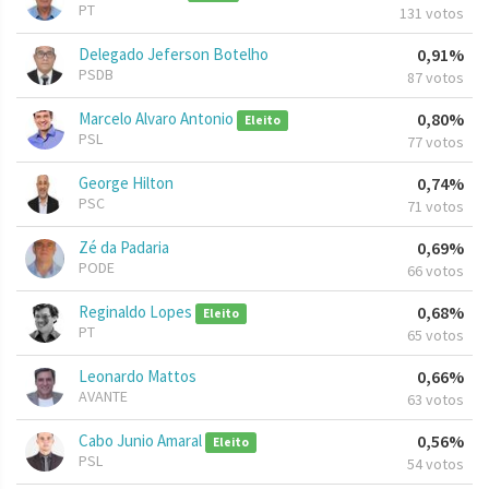
PT
131 votos
Delegado Jeferson Botelho
0,91%
PSDB
87 votos
Marcelo Alvaro Antonio
0,80%
Eleito
PSL
77 votos
George Hilton
0,74%
PSC
71 votos
Zé da Padaria
0,69%
PODE
66 votos
Reginaldo Lopes
0,68%
Eleito
PT
65 votos
Leonardo Mattos
0,66%
AVANTE
63 votos
Cabo Junio Amaral
0,56%
Eleito
PSL
54 votos