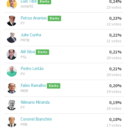
Luis Tibe
0,24%
Eleito
AVANTE
23 votos
Patrus Ananias
0,23%
Eleito
PT
22 votos
Julio Cunha
0,22%
PRTB
21 votos
Alê Silva
0,21%
Eleito
PSL
20 votos
Pedro Leitão
0,21%
PV
20 votos
Fabio Ramalho
0,20%
Eleito
MDB
19 votos
Nilmario Miranda
0,19%
PT
18 votos
Coronel Bianchini
0,18%
PRB
17 votos