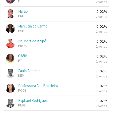
PT
2 votos
Marão
0,02%
PRB
2 votos
Marilucia do Carmo
0,02%
PSB
2 votos
Neubert de Itaipé
0,02%
PROS
2 votos
Ofélia
0,02%
PT
2 votos
Paulo Andrade
0,02%
DEM
2 votos
Professora Ana Brasileira
0,02%
PODE
2 votos
Raphael Rodrigues
0,02%
REDE
2 votos