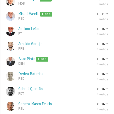
MDB
5 votos
Misael Varella
0,05%
Eleito
PSD
5 votos
Adelmo Leão
0,04%
PT
4 votos
Arnaldo Gontijo
0,04%
PRB
4 votos
Bilac Pinto
0,04%
Eleito
DEM
4 votos
Dedeu Baterias
0,04%
PSD
4 votos
Gabriel Quintão
0,04%
PDT
4 votos
General Marco Felício
0,04%
PSL
4 votos