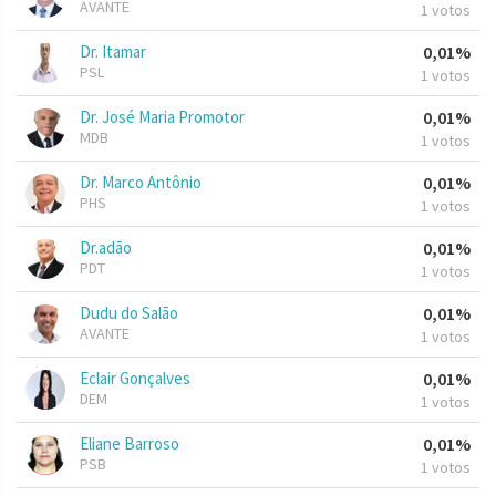
AVANTE
1 votos
Dr. Itamar
0,01%
PSL
1 votos
Dr. José Maria Promotor
0,01%
MDB
1 votos
Dr. Marco Antônio
0,01%
PHS
1 votos
Dr.adão
0,01%
PDT
1 votos
Dudu do Salão
0,01%
AVANTE
1 votos
Eclair Gonçalves
0,01%
DEM
1 votos
Eliane Barroso
0,01%
PSB
1 votos