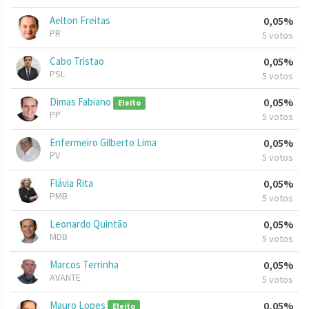
Aelton Freitas
0,05%
PR
5 votos
Cabo Tristao
0,05%
PSL
5 votos
Dimas Fabiano
0,05%
Eleito
PP
5 votos
Enfermeiro Gilberto Lima
0,05%
PV
5 votos
Flávia Rita
0,05%
PMB
5 votos
Leonardo Quintão
0,05%
MDB
5 votos
Marcos Terrinha
0,05%
AVANTE
5 votos
Mauro Lopes
0,05%
Eleito