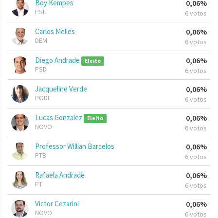
Boy Kempes
0,06%
PSL
6 votos
Carlos Melles
0,06%
DEM
6 votos
Diego Andrade
0,06%
Eleito
PSD
6 votos
Jacqueline Verde
0,06%
PODE
6 votos
Lucas Gonzalez
0,06%
Eleito
NOVO
6 votos
Professor Willian Barcelos
0,06%
PTB
6 votos
Rafaela Andrade
0,06%
PT
6 votos
Victor Cezarini
0,06%
NOVO
6 votos