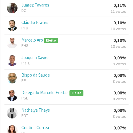
Juarez Tavares
0,11%
DC
11 votos
Cláudio Prates
0,10%
PTB
10 votos
Marcelo Aro
0,10%
Eleito
PHS
10 votos
Joaquim Xavier
0,09%
PRTB
9 votos
Bispo da Saúde
0,08%
PP
8 votos
Delegado Marcelo Freitas
0,08%
Eleito
PSL
8 votos
Nathalya Thays
0,08%
PDT
8 votos
Cristina Correa
0,07%