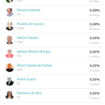
PSD
4 votos
Renato Andrade
0,04%
PP
4 votos
Ricardo do Socorro
0,04%
PODE
4 votos
Adenor Simões
0,03%
PSB
3 votos
Adriana Moreira Borges
0,03%
PSL
3 votos
Álvaro Damião da Itatiaia
0,03%
DEM
3 votos
André Soares
0,03%
DC
3 votos
Berenice da Silva
0,03%
PT
3 votos