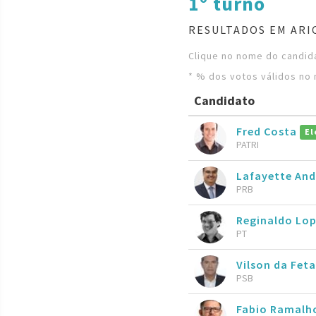
1º turno
RESULTADOS EM ARI
Clique no nome do candida
* % dos votos válidos no 
Candidato
Fred Costa
El
PATRI
Lafayette An
PRB
Reginaldo Lo
PT
Vilson da Fe
PSB
Fabio Ramal