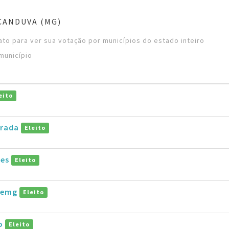
CANDUVA (MG)
to para ver sua votação por municípios do estado inteiro
município
eito
drada
Eleito
pes
Eleito
taemg
Eleito
ho
Eleito