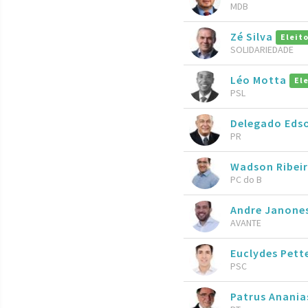
MDB
Zé Silva
Eleit
SOLIDARIEDADE
Léo Motta
El
PSL
Delegado Eds
PR
Wadson Ribei
PC do B
Andre Janone
AVANTE
Euclydes Pett
PSC
Patrus Anani