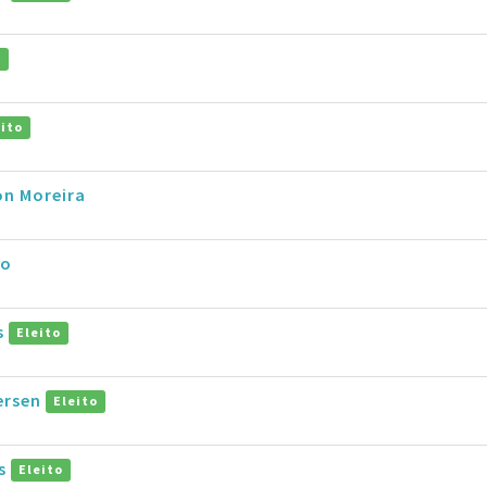
o
eito
on Moreira
ro
s
Eleito
ersen
Eleito
as
Eleito