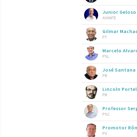
Junior Geloso
AVANTE
Gilmar Macha
PT
Marcelo Alva
PSL
José Santana
PR
Lincoln Porte
PR
Professor Ser
PSC
Promotor Rôm
PV