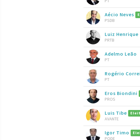
PT
Aécio Neves
E
PSDB
Luiz Henrique 
PRTB
Adelmo Leão
PT
Rogério Corre
PT
Eros Biondini
PROS
Luis Tibe
Elei
AVANTE
Igor Timo
Ele
PODE