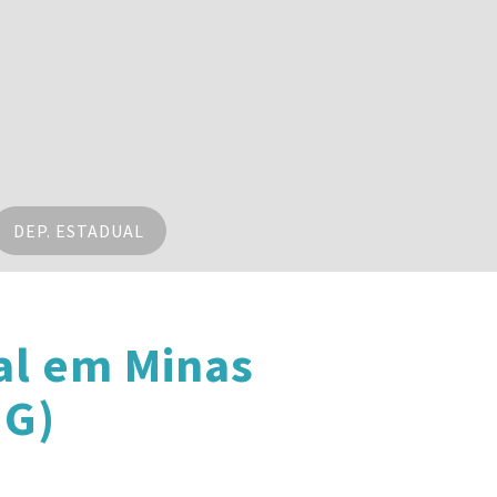
DEP. ESTADUAL
al em Minas
MG)