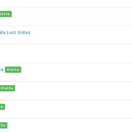
leito
da Luiz Vidas
ia
Eleito
Eleito
to
ito