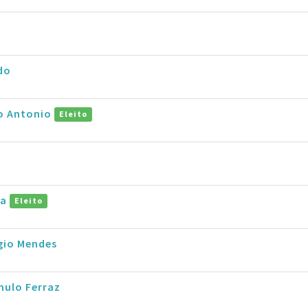
do
ro Antonio
Eleito
la
Eleito
gio Mendes
ulo Ferraz