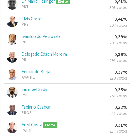
Dr. Mário Heringer
0,41%
Eleito
PDT
308 votos
Elvis Côrtes
0,41%
PHS
307 votos
Ivanildo do Petrovale
0,39%
PHS
293 votos
Delegado Edson Moreira
0,39%
PR
291 votos
Fernando Borja
0,37%
AVANTE
279 votos
Emanoel Sady
0,35%
PSL
261 votos
Fabiano Cazeca
0,32%
PROS
241 votos
Fred Costa
0,31%
Eleito
PATRI
237 votos