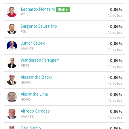
Leonardo Monteiro
0,06%
Eleito
PT
45 votos
Sargento Salustiano
0,06%
PSL
45 votos
Junior Geloso
0,06%
AVANTE
44 votos
Wanderson Ferrugem
0,06%
PRTB
44 votos
Alessandro Backx
0,06%
NOVO
43 votos
Alexandre Lima
0,06%
NOVO
43 votos
Alfredo Cardoso
0,06%
AVANTE
43 votos
Caio Narcio
0,06%