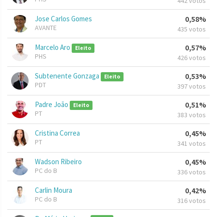
442 votos
Jose Carlos Gomes
0,58%
AVANTE
435 votos
Marcelo Aro
0,57%
Eleito
PHS
426 votos
Subtenente Gonzaga
0,53%
Eleito
PDT
397 votos
Padre João
0,51%
Eleito
PT
383 votos
Cristina Correa
0,45%
PT
341 votos
Wadson Ribeiro
0,45%
PC do B
336 votos
Carlin Moura
0,42%
PC do B
316 votos