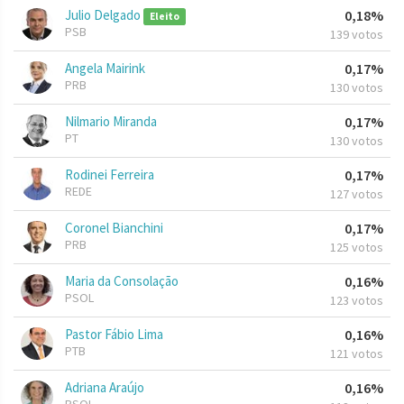
Julio Delgado
0,18%
Eleito
PSB
139 votos
Angela Mairink
0,17%
PRB
130 votos
Nilmario Miranda
0,17%
PT
130 votos
Rodinei Ferreira
0,17%
REDE
127 votos
Coronel Bianchini
0,17%
PRB
125 votos
Maria da Consolação
0,16%
PSOL
123 votos
Pastor Fábio Lima
0,16%
PTB
121 votos
Adriana Araújo
0,16%