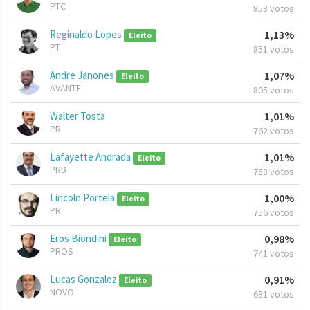
PTC
853 votos
Reginaldo Lopes
1,13%
Eleito
PT
851 votos
Andre Janones
1,07%
Eleito
AVANTE
805 votos
Walter Tosta
1,01%
PR
762 votos
Lafayette Andrada
1,01%
Eleito
PRB
758 votos
Lincoln Portela
1,00%
Eleito
PR
756 votos
Eros Biondini
0,98%
Eleito
PROS
741 votos
Lucas Gonzalez
0,91%
Eleito
NOVO
681 votos