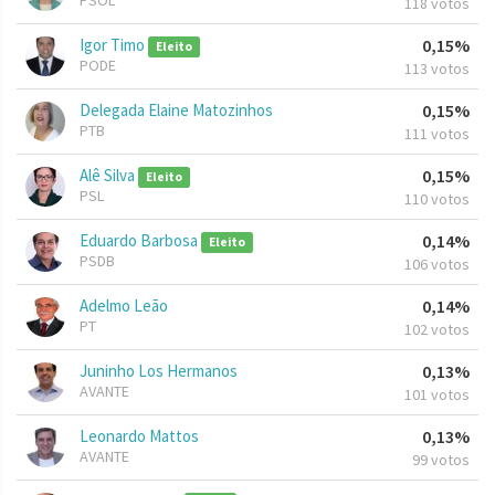
PSOL
118 votos
Igor Timo
0,15%
Eleito
PODE
113 votos
Delegada Elaine Matozinhos
0,15%
PTB
111 votos
Alê Silva
0,15%
Eleito
PSL
110 votos
Eduardo Barbosa
0,14%
Eleito
PSDB
106 votos
Adelmo Leão
0,14%
PT
102 votos
Juninho Los Hermanos
0,13%
AVANTE
101 votos
Leonardo Mattos
0,13%
AVANTE
99 votos