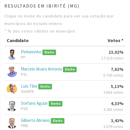
RESULTADOS EM IBIRITÉ (MG)
Clique no nome do candidato para ver sua votação por
municípios do estado inteiro
* % dos votos válidos no município
Candidato
Votos *
Pinheirinho
23,02%
Eleito
PP
17.319 votos
Marcelo Alvaro Antonio
7,62%
Eleito
PSL
5.736 votos
Luis Tibe
5,13%
Eleito
AVANTE
3.863 votos
Stefano Aguiar
4,33%
Eleito
PSD
3.261 votos
Gilberto Abramo
3,43%
Eleito
PRB
2.579 votos