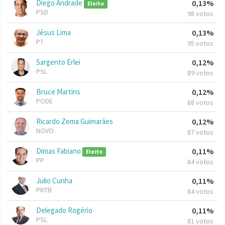
Diego Andrade
0,13%
Eleito
PSD
98 votos
Jésus Lima
0,13%
PT
95 votos
Sargento Erlei
0,12%
PSL
89 votos
Bruce Martins
0,12%
PODE
88 votos
Ricardo Zema Guimarães
0,12%
NOVO
87 votos
Dimas Fabiano
0,11%
Eleito
PP
84 votos
Julio Cunha
0,11%
PRTB
84 votos
Delegado Rogério
0,11%
PSL
81 votos