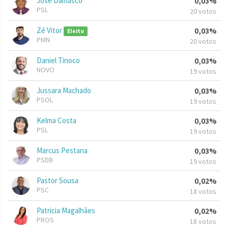
José Damasco
0,03%
PSL
20 votos
Zé Vitor
0,03%
Eleito
PMN
20 votos
Daniel Tinoco
0,03%
NOVO
19 votos
Jussara Machado
0,03%
PSOL
19 votos
Kelma Costa
0,03%
PSL
19 votos
Marcus Pestana
0,03%
PSDB
19 votos
Pastor Sousa
0,02%
PSC
18 votos
Patricia Magalhães
0,02%
PROS
18 votos