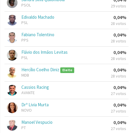
PSOL
29 votos
Edivaldo Machado
0,04%
PSL
28 votos
Fabiano Tolentino
0,04%
PPS
28 votos
Flávio dos Irmãos Levitas
0,04%
PSL
28 votos
Hercílio Coelho Diniz
0,04%
Eleito
MDB
28 votos
Cassios Racing
0,04%
AVANTE
27 votos
Drª Livia Murta
0,04%
NOVO
27 votos
Manoel Vespucio
0,04%
PT
27 votos