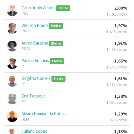
Cabo Junio Amaral
2,00%
Eleito
PSL
1.502 votos
Weliton Prado
1,97%
Eleito
PROS
1.485 votos
Aurea Carolina
1,91%
Eleito
PSOL
1.438 votos
Patrus Ananias
1,65%
Eleito
PT
1.243 votos
Rogério Correia
1,61%
Eleito
PT
1.212 votos
Enir Fonseca
1,38%
PT
1.035 votos
Álvaro Damião da Itatiaia
1,29%
DEM
973 votos
Juliano Lopes
1,13%