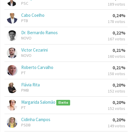
PSC
189 votos
Cabo Coelho
0,24%
PTB
178 votos
Dr. Bernardo Ramos
0,22%
NOVO
167 votos
Victor Cezarini
0,21%
NOVO
160 votos
Roberto Carvalho
0,21%
PT
158 votos
Flávia Rita
0,20%
PMB
152 votos
Margarida Salomão
0,20%
Eleito
PT
152 votos
Cidinha Campos
0,20%
PSDB
149 votos