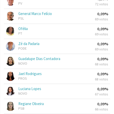
PV
72 votos
General Marco Felício
0,09%
PSL
69 votos
Ofélia
0,09%
PT
69 votos
Zé da Padaria
0,09%
PODE
69 votos
Guadalupe Dias Contadora
0,09%
NOVO
68 votos
Jael Rodrigues
0,09%
PROS
68 votos
Luciana Lopes
0,09%
NOVO
67 votos
Regiane Oliveira
0,09%
PSB
66 votos