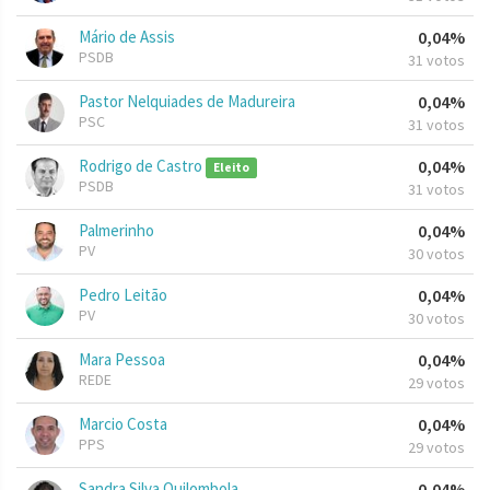
Mário de Assis
0,04%
PSDB
31 votos
Pastor Nelquiades de Madureira
0,04%
PSC
31 votos
Rodrigo de Castro
0,04%
Eleito
PSDB
31 votos
Palmerinho
0,04%
PV
30 votos
Pedro Leitão
0,04%
PV
30 votos
Mara Pessoa
0,04%
REDE
29 votos
Marcio Costa
0,04%
PPS
29 votos
Sandra Silva Quilombola
0,04%