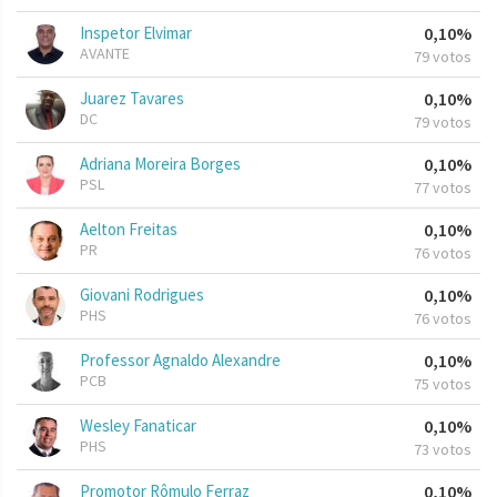
Inspetor Elvimar
0,10%
AVANTE
79 votos
Juarez Tavares
0,10%
DC
79 votos
Adriana Moreira Borges
0,10%
PSL
77 votos
Aelton Freitas
0,10%
PR
76 votos
Giovani Rodrigues
0,10%
PHS
76 votos
Professor Agnaldo Alexandre
0,10%
PCB
75 votos
Wesley Fanaticar
0,10%
PHS
73 votos
Promotor Rômulo Ferraz
0,10%