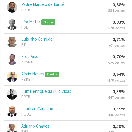
Padre Marcelo de Ibirité
0,88%
PRTB
664 votos
Léo Motta
0,83%
Eleito
PSL
628 votos
Luisinho Corredor
0,71%
PT
531 votos
Fred Aisc
0,70%
AVANTE
525 votos
Aécio Neves
0,64%
Eleito
PSDB
478 votos
Luiz Henrique da Luiz Vidas
0,59%
PRTB
447 votos
Laudivio Carvalho
0,59%
PODE
446 votos
Adriano Chaves
0,59%
PHS