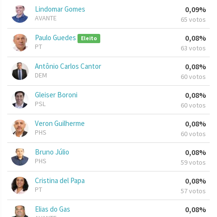
Lindomar Gomes
0,09%
AVANTE
65 votos
Paulo Guedes
0,08%
Eleito
PT
63 votos
Antônio Carlos Cantor
0,08%
DEM
60 votos
Gleiser Boroni
0,08%
PSL
60 votos
Veron Guilherme
0,08%
PHS
60 votos
Bruno Júlio
0,08%
PHS
59 votos
Cristina del Papa
0,08%
PT
57 votos
Elias do Gas
0,08%