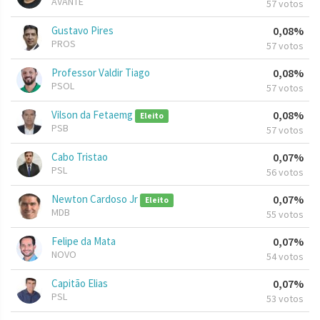
AVANTE
57 votos
Gustavo Pires
0,08%
PROS
57 votos
Professor Valdir Tiago
0,08%
PSOL
57 votos
Vilson da Fetaemg
0,08%
Eleito
PSB
57 votos
Cabo Tristao
0,07%
PSL
56 votos
Newton Cardoso Jr
0,07%
Eleito
MDB
55 votos
Felipe da Mata
0,07%
NOVO
54 votos
Capitão Elias
0,07%
PSL
53 votos