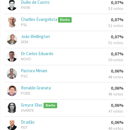
Duilio de Castro
0,07%
PATRI
53 votos
Charlles Evangelista
0,07%
Eleito
PSL
52 votos
João Wellington
0,07%
DEM
51 votos
Dr Carlos Eduardo
0,07%
NOVO
50 votos
Pastora Miriam
0,06%
PSC
48 votos
Ronaldo Granata
0,06%
PODE
48 votos
Greyce Elias
0,06%
Eleito
AVANTE
47 votos
Dr.adão
0,06%
PDT
46 votos