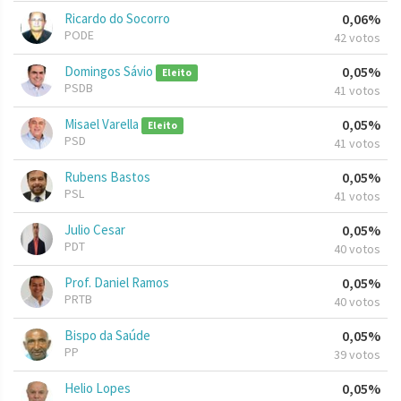
Ricardo do Socorro
0,06%
PODE
42 votos
Domingos Sávio
0,05%
Eleito
PSDB
41 votos
Misael Varella
0,05%
Eleito
PSD
41 votos
Rubens Bastos
0,05%
PSL
41 votos
Julio Cesar
0,05%
PDT
40 votos
Prof. Daniel Ramos
0,05%
PRTB
40 votos
Bispo da Saúde
0,05%
PP
39 votos
Helio Lopes
0,05%