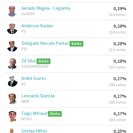
Geraldo Magela - Ceguinho
0,29%
AVANTE
219 votos
Anderson Racilan
0,28%
PV
214 votos
Delegado Marcelo Freitas
0,28%
Eleito
PSL
213 votos
Zé Silva
0,28%
Eleito
SOLIDARIEDADE
207 votos
André Soares
0,27%
DC
206 votos
Leonardo Quintão
0,27%
MDB
206 votos
Tiago Mitraud
0,27%
Eleito
NOVO
204 votos
George Hilton
0,25%