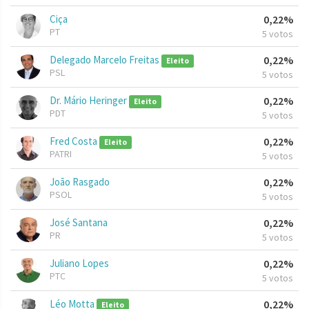
Ciça
0,22%
PT
5 votos
Delegado Marcelo Freitas
0,22%
Eleito
PSL
5 votos
Dr. Mário Heringer
0,22%
Eleito
PDT
5 votos
Fred Costa
0,22%
Eleito
PATRI
5 votos
João Rasgado
0,22%
PSOL
5 votos
José Santana
0,22%
PR
5 votos
Juliano Lopes
0,22%
PTC
5 votos
Léo Motta
0,22%
Eleito