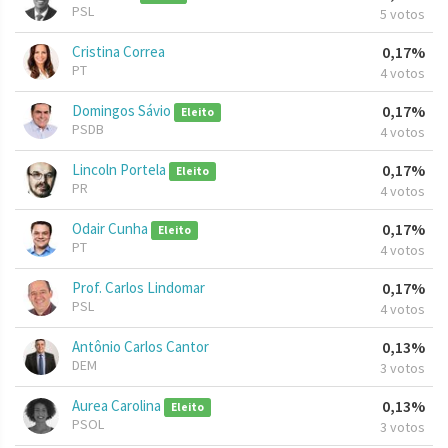
PSL
5 votos
Cristina Correa
0,17%
PT
4 votos
Domingos Sávio
0,17%
Eleito
PSDB
4 votos
Lincoln Portela
0,17%
Eleito
PR
4 votos
Odair Cunha
0,17%
Eleito
PT
4 votos
Prof. Carlos Lindomar
0,17%
PSL
4 votos
Antônio Carlos Cantor
0,13%
DEM
3 votos
Aurea Carolina
0,13%
Eleito
PSOL
3 votos