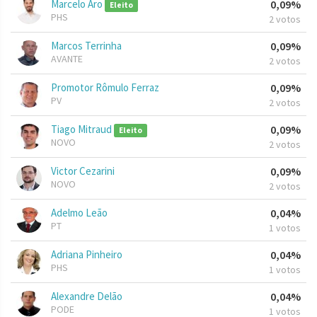
Marcelo Aro
0,09%
Eleito
PHS
2 votos
Marcos Terrinha
0,09%
AVANTE
2 votos
Promotor Rômulo Ferraz
0,09%
PV
2 votos
Tiago Mitraud
0,09%
Eleito
NOVO
2 votos
Victor Cezarini
0,09%
NOVO
2 votos
Adelmo Leão
0,04%
PT
1 votos
Adriana Pinheiro
0,04%
PHS
1 votos
Alexandre Delão
0,04%
PODE
1 votos