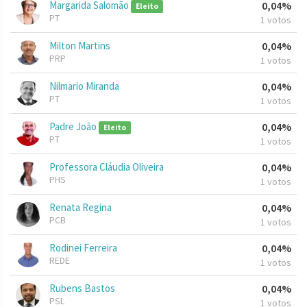
Margarida Salomão
0,04%
Eleito
PT
1 votos
Milton Martins
0,04%
PRP
1 votos
Nilmario Miranda
0,04%
PT
1 votos
Padre João
0,04%
Eleito
PT
1 votos
Professora Cláudia Oliveira
0,04%
PHS
1 votos
Renata Regina
0,04%
PCB
1 votos
Rodinei Ferreira
0,04%
REDE
1 votos
Rubens Bastos
0,04%
PSL
1 votos