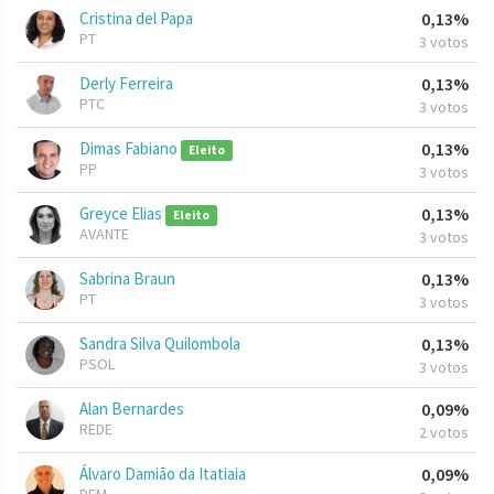
Cristina del Papa
0,13%
PT
3 votos
Derly Ferreira
0,13%
PTC
3 votos
Dimas Fabiano
0,13%
Eleito
PP
3 votos
Greyce Elias
0,13%
Eleito
AVANTE
3 votos
Sabrina Braun
0,13%
PT
3 votos
Sandra Silva Quilombola
0,13%
PSOL
3 votos
Alan Bernardes
0,09%
REDE
2 votos
Álvaro Damião da Itatiaia
0,09%