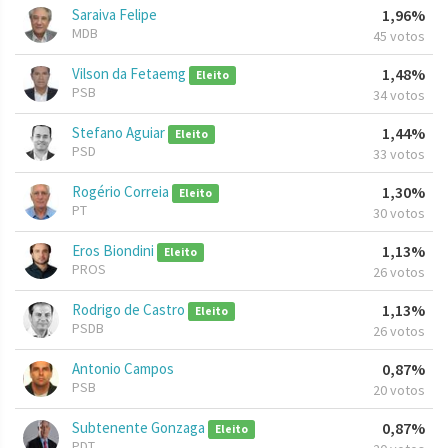
Saraiva Felipe
1,96%
MDB
45 votos
Vilson da Fetaemg
1,48%
Eleito
PSB
34 votos
Stefano Aguiar
1,44%
Eleito
PSD
33 votos
Rogério Correia
1,30%
Eleito
PT
30 votos
Eros Biondini
1,13%
Eleito
PROS
26 votos
Rodrigo de Castro
1,13%
Eleito
PSDB
26 votos
Antonio Campos
0,87%
PSB
20 votos
Subtenente Gonzaga
0,87%
Eleito
PDT