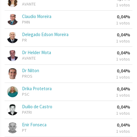
AVANTE
1 votos
Claudio Moreira
0,04%
PMN
1 votos
Delegado Edson Moreira
0,04%
PR
1 votos
Dr Helder Mota
0,04%
AVANTE
1 votos
Dr Nilton
0,04%
PROS
1 votos
Drika Protetora
0,04%
PSC
1 votos
Duilio de Castro
0,04%
PATRI
1 votos
Enir Fonseca
0,04%
PT
1 votos