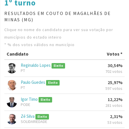
1º turno
RESULTADOS EM COUTO DE MAGALHÃES DE
MINAS (MG)
Clique no nome do candidato para ver sua votação por
municípios do estado inteiro
* % dos votos válidos no município
Candidato
Votos *
Reginaldo Lopes
30,54%
Eleito
PT
702 votos
Paulo Guedes
25,97%
Eleito
PT
597 votos
Igor Timo
12,22%
Eleito
PODE
281 votos
Zé Silva
2,31%
Eleito
SOLIDARIEDADE
53 votos