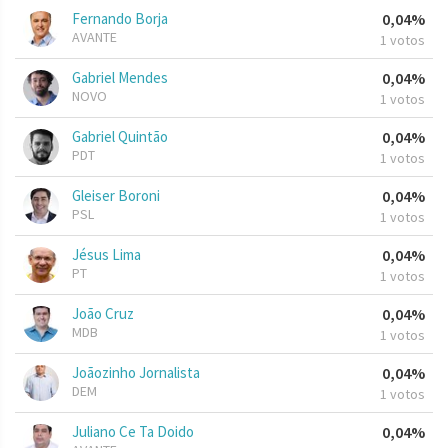
Fernando Borja
0,04%
AVANTE
1 votos
Gabriel Mendes
0,04%
NOVO
1 votos
Gabriel Quintão
0,04%
PDT
1 votos
Gleiser Boroni
0,04%
PSL
1 votos
Jésus Lima
0,04%
PT
1 votos
João Cruz
0,04%
MDB
1 votos
Joãozinho Jornalista
0,04%
DEM
1 votos
Juliano Ce Ta Doido
0,04%