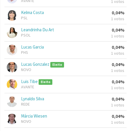
AVANTE
1 votos
Kelma Costa
0,04%
PSL
1 votos
Leandrinha Du Art
0,04%
PSOL
1 votos
Lucas Garcia
0,04%
PHS
1 votos
Lucas Gonzalez
0,04%
Eleito
NOVO
1 votos
Luis Tibe
0,04%
Eleito
AVANTE
1 votos
Lynaldo Silva
0,04%
REDE
1 votos
Márcia Wiesen
0,04%
NOVO
1 votos