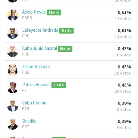
20 votos
Aécio Neves
0,61%
Eleito
PSDB
14 votos
Lafayette Andrada
0,61%
Eleito
PRB
14 votos
Cabo Junio Amaral
0,43%
Eleito
PSL
10 votos
Eliane Barroso
0,43%
PSB
10 votos
Patrus Ananias
0,43%
Eleito
PT
10 votos
Cabo Coelho
0,39%
PTB
9 votos
Dr.adão
0,39%
PDT
9 votos