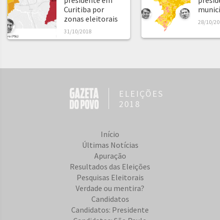
presidente em
presid
Curitiba por
municíp
zonas eleitorais
28/10/20
31/10/2018
ELEIÇÕES
2018
Início
Últimas Notícias
Apuração
Resultados das Eleições
Pesquisas Eleitorais
Verdade ou mentira?
Candidatos
Candidatos: Presidente