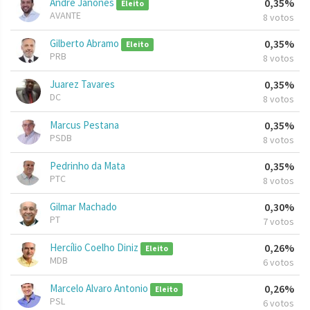
Andre Janones
0,35%
Eleito
AVANTE
8 votos
Gilberto Abramo
0,35%
Eleito
PRB
8 votos
Juarez Tavares
0,35%
DC
8 votos
Marcus Pestana
0,35%
PSDB
8 votos
Pedrinho da Mata
0,35%
PTC
8 votos
Gilmar Machado
0,30%
PT
7 votos
Hercílio Coelho Diniz
0,26%
Eleito
MDB
6 votos
Marcelo Alvaro Antonio
0,26%
Eleito
PSL
6 votos