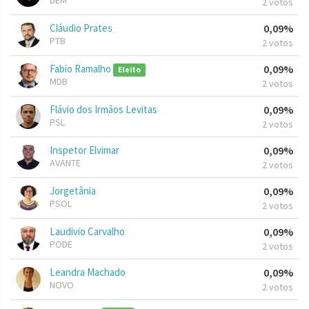
DEM
2 votos
Cláudio Prates
0,09%
PTB
2 votos
Fabio Ramalho
0,09%
Eleito
MDB
2 votos
Flávio dos Irmãos Levitas
0,09%
PSL
2 votos
Inspetor Elvimar
0,09%
AVANTE
2 votos
Jorgetânia
0,09%
PSOL
2 votos
Laudivio Carvalho
0,09%
PODE
2 votos
Leandra Machado
0,09%
NOVO
2 votos