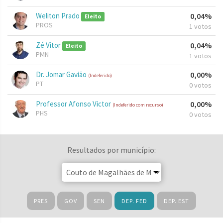
Weliton Prado
0,04%
Eleito
PROS
1 votos
Zé Vitor
0,04%
Eleito
PMN
1 votos
Dr. Jomar Gavião
0,00%
(Indeferido)
PT
0 votos
Professor Afonso Victor
0,00%
(Indeferido com recurso)
PHS
0 votos
Resultados por município:
PRES
GOV
SEN
DEP. FED
DEP. EST