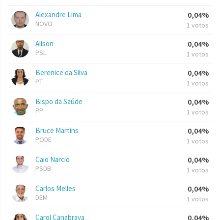
Alexandre Lima
0,04%
NOVO
1 votos
Alison
0,04%
PSL
1 votos
Berenice da Silva
0,04%
PT
1 votos
Bispo da Saúde
0,04%
PP
1 votos
Bruce Martins
0,04%
PODE
1 votos
Caio Narcio
0,04%
PSDB
1 votos
Carlos Melles
0,04%
DEM
1 votos
Carol Canabrava
0,04%