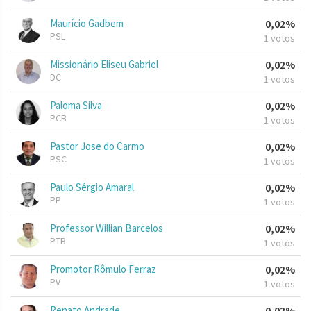
Maurício Gadbem
0,02%
PSL
1 votos
Missionário Eliseu Gabriel
0,02%
DC
1 votos
Paloma Silva
0,02%
PCB
1 votos
Pastor Jose do Carmo
0,02%
PSC
1 votos
Paulo Sérgio Amaral
0,02%
PP
1 votos
Professor Willian Barcelos
0,02%
PTB
1 votos
Promotor Rômulo Ferraz
0,02%
PV
1 votos
Renato Andrade
0,02%