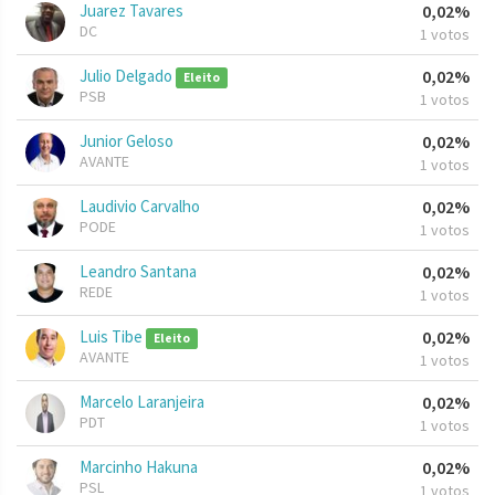
Juarez Tavares
0,02%
DC
1 votos
Julio Delgado
0,02%
Eleito
PSB
1 votos
Junior Geloso
0,02%
AVANTE
1 votos
Laudivio Carvalho
0,02%
PODE
1 votos
Leandro Santana
0,02%
REDE
1 votos
Luis Tibe
0,02%
Eleito
AVANTE
1 votos
Marcelo Laranjeira
0,02%
PDT
1 votos
Marcinho Hakuna
0,02%
PSL
1 votos