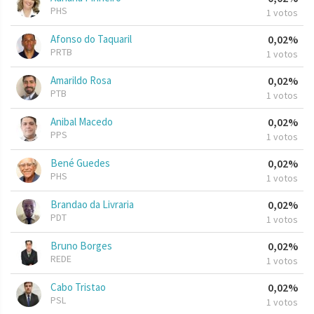
PHS
1 votos
Afonso do Taquaril
0,02%
PRTB
1 votos
Amarildo Rosa
0,02%
PTB
1 votos
Anibal Macedo
0,02%
PPS
1 votos
Bené Guedes
0,02%
PHS
1 votos
Brandao da Livraria
0,02%
PDT
1 votos
Bruno Borges
0,02%
REDE
1 votos
Cabo Tristao
0,02%
PSL
1 votos