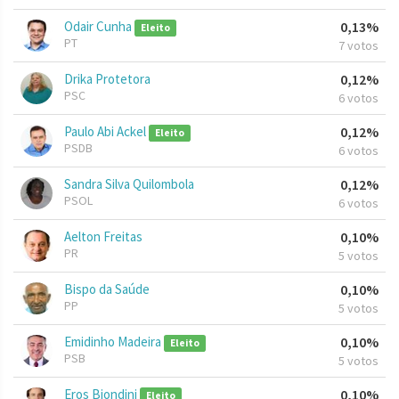
Odair Cunha
0,13%
Eleito
PT
7 votos
Drika Protetora
0,12%
PSC
6 votos
Paulo Abi Ackel
0,12%
Eleito
PSDB
6 votos
Sandra Silva Quilombola
0,12%
PSOL
6 votos
Aelton Freitas
0,10%
PR
5 votos
Bispo da Saúde
0,10%
PP
5 votos
Emidinho Madeira
0,10%
Eleito
PSB
5 votos
Eros Biondini
0,10%
Eleito