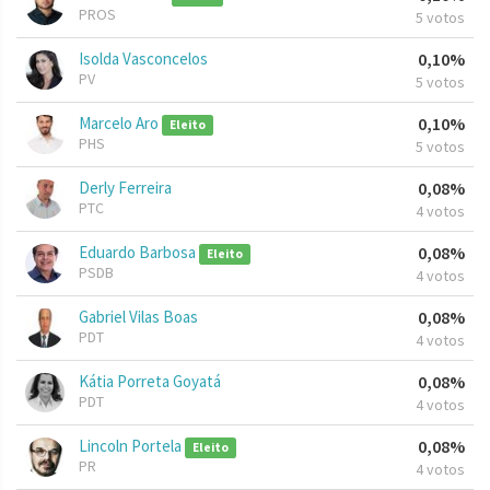
PROS
5 votos
Isolda Vasconcelos
0,10%
PV
5 votos
Marcelo Aro
0,10%
Eleito
PHS
5 votos
Derly Ferreira
0,08%
PTC
4 votos
Eduardo Barbosa
0,08%
Eleito
PSDB
4 votos
Gabriel Vilas Boas
0,08%
PDT
4 votos
Kátia Porreta Goyatá
0,08%
PDT
4 votos
Lincoln Portela
0,08%
Eleito
PR
4 votos