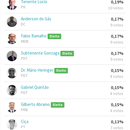
Tenente Lúcio
0,19%
PR
10 votos
Anderson do Gás
0,17%
DC
9 votos
Fabio Ramalho
0,17%
Eleito
MDB
9 votos
Subtenente Gonzaga
0,17%
Eleito
PDT
9 votos
Dr. Mário Heringer
0,15%
Eleito
PDT
8 votos
Gabriel Quintão
0,15%
PDT
8 votos
Gilberto Abramo
0,15%
Eleito
PRB
8 votos
Ciça
0,13%
PT
7 votos