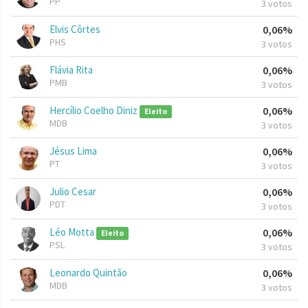
PP
3 votos
Elvis Côrtes
0,06%
PHS
3 votos
Flávia Rita
0,06%
PMB
3 votos
Hercílio Coelho Diniz
0,06%
Eleito
MDB
3 votos
Jésus Lima
0,06%
PT
3 votos
Julio Cesar
0,06%
PDT
3 votos
Léo Motta
0,06%
Eleito
PSL
3 votos
Leonardo Quintão
0,06%
MDB
3 votos