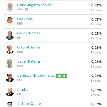
Carlos Augusto da Silva
0,02%
AVANTE
1 votos
Cires Melo
0,02%
PRP
1 votos
Claudio Moreira
0,02%
PMN
1 votos
Coronel Bianchini
0,02%
PRB
1 votos
Dedeu Baterias
0,02%
PSD
1 votos
Delegado Marcelo Freitas
0,02%
Eleito
PSL
1 votos
Dr.adão
0,02%
PDT
1 votos
Duilio de Castro
0,02%