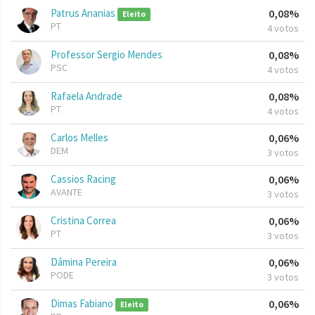
Patrus Ananias
0,08%
Eleito
PT
4 votos
Professor Sergio Mendes
0,08%
PSC
4 votos
Rafaela Andrade
0,08%
PT
4 votos
Carlos Melles
0,06%
DEM
3 votos
Cassios Racing
0,06%
AVANTE
3 votos
Cristina Correa
0,06%
PT
3 votos
Dâmina Pereira
0,06%
PODE
3 votos
Dimas Fabiano
0,06%
Eleito