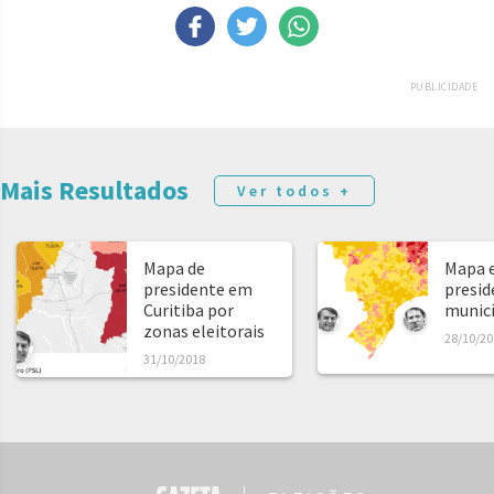
PUBLICIDADE
Mais Resultados
Ver todos +
Mapa de
Mapa e
presidente em
presid
Curitiba por
municíp
zonas eleitorais
28/10/20
31/10/2018