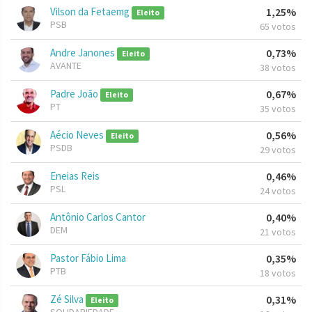
Vilson da Fetaemg
1,25%
Eleito
PSB
65 votos
Andre Janones
0,73%
Eleito
AVANTE
38 votos
Padre João
0,67%
Eleito
PT
35 votos
Aécio Neves
0,56%
Eleito
PSDB
29 votos
Eneias Reis
0,46%
PSL
24 votos
Antônio Carlos Cantor
0,40%
DEM
21 votos
Pastor Fábio Lima
0,35%
PTB
18 votos
Zé Silva
0,31%
Eleito