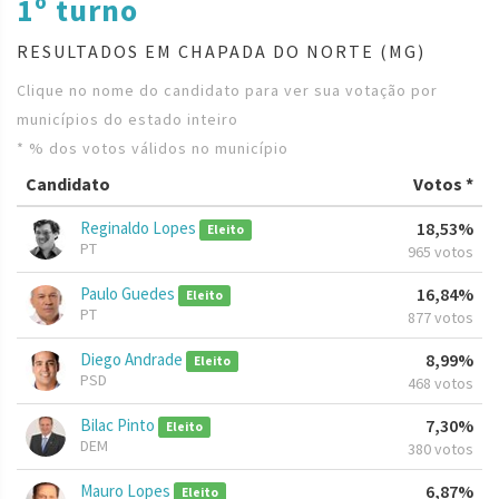
1º turno
RESULTADOS EM CHAPADA DO NORTE (MG)
Clique no nome do candidato para ver sua votação por
municípios do estado inteiro
* % dos votos válidos no município
Candidato
Votos *
Reginaldo Lopes
18,53%
Eleito
PT
965 votos
Paulo Guedes
16,84%
Eleito
PT
877 votos
Diego Andrade
8,99%
Eleito
PSD
468 votos
Bilac Pinto
7,30%
Eleito
DEM
380 votos
Mauro Lopes
6,87%
Eleito