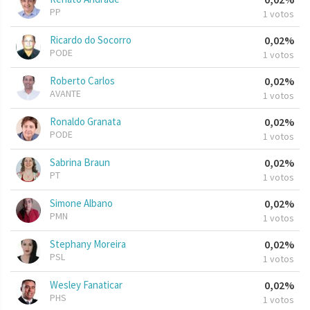
PP
1 votos
Ricardo do Socorro
0,02%
PODE
1 votos
Roberto Carlos
0,02%
AVANTE
1 votos
Ronaldo Granata
0,02%
PODE
1 votos
Sabrina Braun
0,02%
PT
1 votos
Simone Albano
0,02%
PMN
1 votos
Stephany Moreira
0,02%
PSL
1 votos
Wesley Fanaticar
0,02%
PHS
1 votos