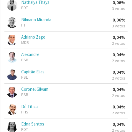
Nathalya Thays
0,06%
PDT
3 votos
Nilmario Miranda
0,06%
PT
3 votos
Adriano Zago
0,04%
MDB
2 votos
Alexandre
0,04%
PSB
2 votos
Capitão Elias
0,04%
PSL
2 votos
Coronel Gilvam
0,04%
PSB
2 votos
Dé Titica
0,04%
PHS
2 votos
Edna Santos
0,04%
PDT
2 votos