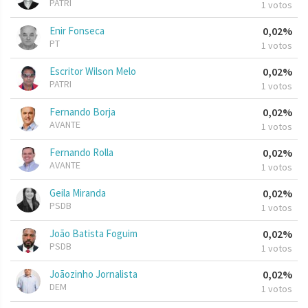
PATRI
1 votos
Enir Fonseca
0,02%
PT
1 votos
Escritor Wilson Melo
0,02%
PATRI
1 votos
Fernando Borja
0,02%
AVANTE
1 votos
Fernando Rolla
0,02%
AVANTE
1 votos
Geila Miranda
0,02%
PSDB
1 votos
João Batista Foguim
0,02%
PSDB
1 votos
Joãozinho Jornalista
0,02%
DEM
1 votos