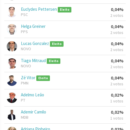
Euclydes Pettersen
0,04%
Eleito
PSC
2 votos
Helga Greiner
0,04%
PPS
2 votos
Lucas Gonzalez
0,04%
Eleito
NOVO
2 votos
Tiago Mitraud
0,04%
Eleito
NOVO
2 votos
Zé Vitor
0,04%
Eleito
PMN
2 votos
Adelmo Leão
0,02%
PT
1 votos
Ademir Camilo
0,02%
MDB
1 votos
Adriana Pinheiro
0,02%