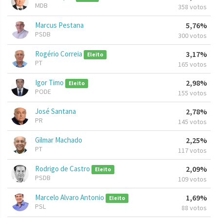
MDB
358 votos
Marcus Pestana
5,76%
PSDB
300 votos
Rogério Correia
3,17%
Eleito
PT
165 votos
Igor Timo
2,98%
Eleito
PODE
155 votos
José Santana
2,78%
PR
145 votos
Gilmar Machado
2,25%
PT
117 votos
Rodrigo de Castro
2,09%
Eleito
PSDB
109 votos
Marcelo Alvaro Antonio
1,69%
Eleito
PSL
88 votos