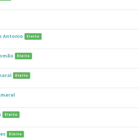
ro Antonio
Eleito
alomão
Eleito
maral
Eleito
Amaral
s
Eleito
pes
Eleito