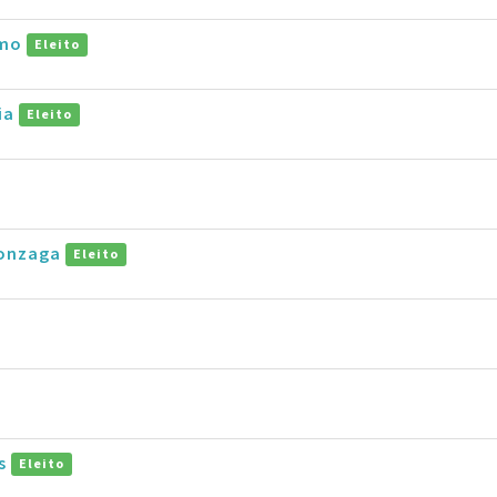
amo
Eleito
ia
Eleito
Gonzaga
Eleito
as
Eleito