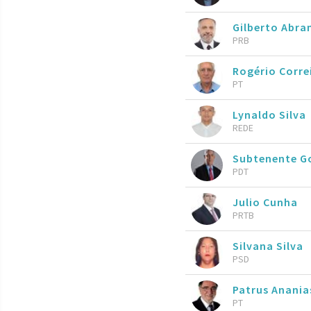
Gilberto Abr
PRB
Rogério Corre
PT
Lynaldo Silva
REDE
Subtenente 
PDT
Julio Cunha
PRTB
Silvana Silva
PSD
Patrus Anani
PT