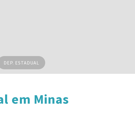
DEP. ESTADUAL
al em Minas