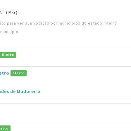
AÍ (MG)
to para ver sua votação por municípios do estado inteiro
município
Eleito
astro
Eleito
ades de Madureira
leito