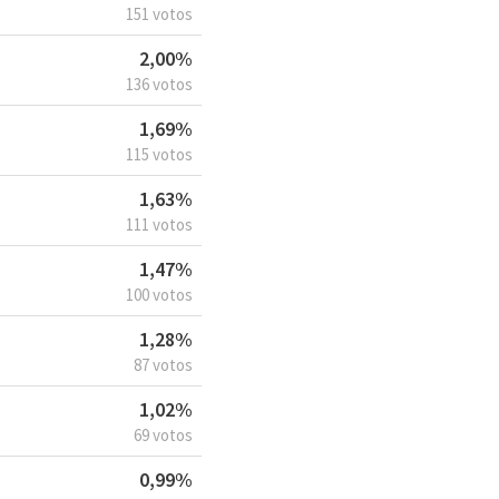
151 votos
2,00%
136 votos
1,69%
115 votos
1,63%
111 votos
1,47%
100 votos
1,28%
87 votos
1,02%
69 votos
0,99%