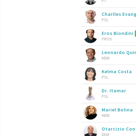
PT
Charlles Evan
PSL
Eros Biondini
PROS
Leonardo Qui
MDB
Kelma Costa
PSL
Dr. Itamar
PSL
Mariel Bolina
MDB
Otarcizio Co
DEM