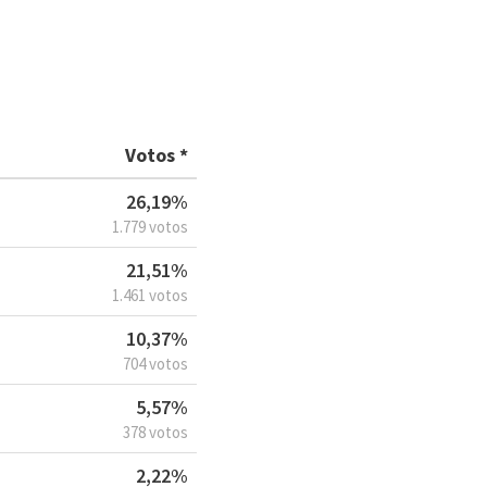
Votos *
26,19%
1.779 votos
21,51%
1.461 votos
10,37%
704 votos
5,57%
378 votos
2,22%