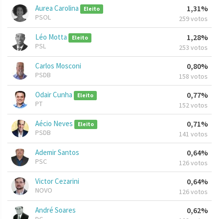
Aurea Carolina
1,31%
Eleito
PSOL
259 votos
Léo Motta
1,28%
Eleito
PSL
253 votos
Carlos Mosconi
0,80%
PSDB
158 votos
Odair Cunha
0,77%
Eleito
PT
152 votos
Aécio Neves
0,71%
Eleito
PSDB
141 votos
Ademir Santos
0,64%
PSC
126 votos
Victor Cezarini
0,64%
NOVO
126 votos
André Soares
0,62%