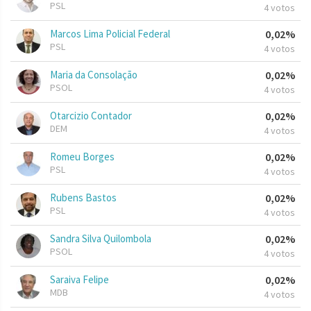
PSL
4 votos
Marcos Lima Policial Federal
0,02%
PSL
4 votos
Maria da Consolação
0,02%
PSOL
4 votos
Otarcizio Contador
0,02%
DEM
4 votos
Romeu Borges
0,02%
PSL
4 votos
Rubens Bastos
0,02%
PSL
4 votos
Sandra Silva Quilombola
0,02%
PSOL
4 votos
Saraiva Felipe
0,02%
MDB
4 votos