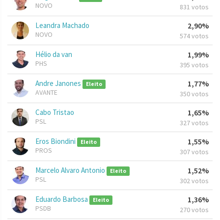
NOVO
831 votos
Leandra Machado
2,90%
NOVO
574 votos
Hélio da van
1,99%
PHS
395 votos
Andre Janones
1,77%
Eleito
AVANTE
350 votos
Cabo Tristao
1,65%
PSL
327 votos
Eros Biondini
1,55%
Eleito
PROS
307 votos
Marcelo Alvaro Antonio
1,52%
Eleito
PSL
302 votos
Eduardo Barbosa
1,36%
Eleito
PSDB
270 votos