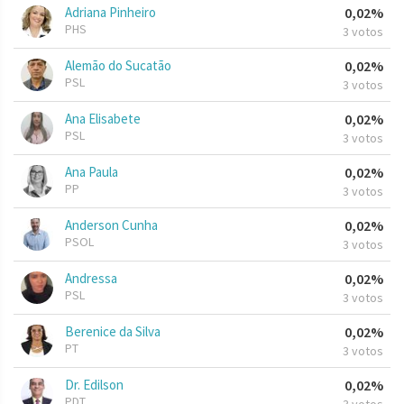
Adriana Pinheiro
0,02%
PHS
3 votos
Alemão do Sucatão
0,02%
PSL
3 votos
Ana Elisabete
0,02%
PSL
3 votos
Ana Paula
0,02%
PP
3 votos
Anderson Cunha
0,02%
PSOL
3 votos
Andressa
0,02%
PSL
3 votos
Berenice da Silva
0,02%
PT
3 votos
Dr. Edilson
0,02%
PDT