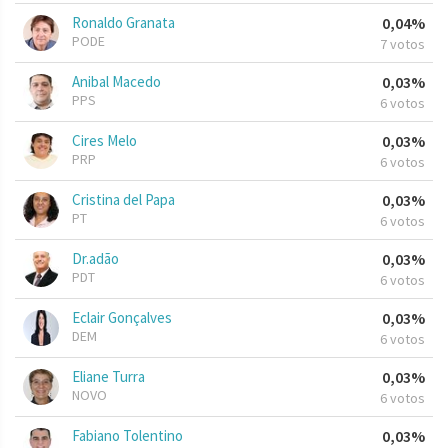
Ronaldo Granata
0,04%
PODE
7 votos
Anibal Macedo
0,03%
PPS
6 votos
Cires Melo
0,03%
PRP
6 votos
Cristina del Papa
0,03%
PT
6 votos
Dr.adão
0,03%
PDT
6 votos
Eclair Gonçalves
0,03%
DEM
6 votos
Eliane Turra
0,03%
NOVO
6 votos
Fabiano Tolentino
0,03%