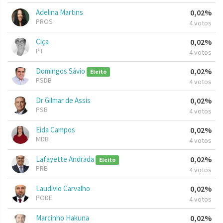
Adelina Martins
0,02%
PROS
4 votos
Ciça
0,02%
PT
4 votos
Domingos Sávio
0,02%
Eleito
PSDB
4 votos
Dr Gilmar de Assis
0,02%
PSB
4 votos
Eida Campos
0,02%
MDB
4 votos
Lafayette Andrada
0,02%
Eleito
PRB
4 votos
Laudivio Carvalho
0,02%
PODE
4 votos
Marcinho Hakuna
0,02%