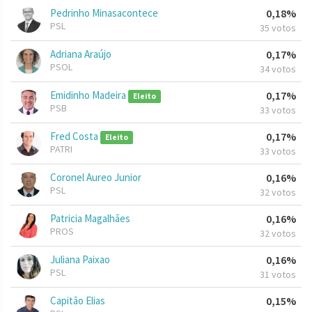
Pedrinho Minasacontece
0,18%
PSL
35 votos
Adriana Araújo
0,17%
PSOL
34 votos
Emidinho Madeira
0,17%
Eleito
PSB
33 votos
Fred Costa
0,17%
Eleito
PATRI
33 votos
Coronel Aureo Junior
0,16%
PSL
32 votos
Patricia Magalhães
0,16%
PROS
32 votos
Juliana Paixao
0,16%
PSL
31 votos
Capitão Elias
0,15%