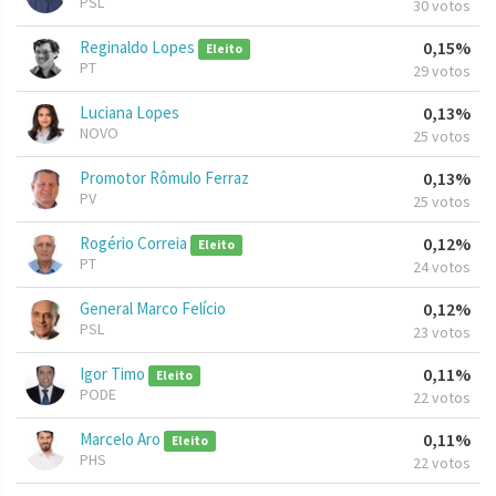
PSL
30 votos
Reginaldo Lopes
0,15%
Eleito
PT
29 votos
Luciana Lopes
0,13%
NOVO
25 votos
Promotor Rômulo Ferraz
0,13%
PV
25 votos
Rogério Correia
0,12%
Eleito
PT
24 votos
General Marco Felício
0,12%
PSL
23 votos
Igor Timo
0,11%
Eleito
PODE
22 votos
Marcelo Aro
0,11%
Eleito
PHS
22 votos