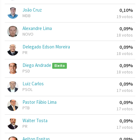
João Cruz
0,10%
MDB
19 votos
Alexandre Lima
0,09%
NOVO
18 votos
Delegado Edson Moreira
0,09%
PR
18 votos
Diego Andrade
0,09%
Eleito
PSD
18 votos
Luiz Carlos
0,09%
PSOL
17 votos
Pastor Fábio Lima
0,09%
PTB
17 votos
Walter Tosta
0,09%
PR
17 votos
Aelton Freitas
0,08%