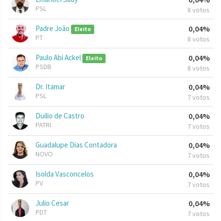
PSL
8 votos
Padre João
0,04%
Eleito
PT
8 votos
Paulo Abi Ackel
0,04%
Eleito
PSDB
8 votos
Dr. Itamar
0,04%
PSL
7 votos
Duilio de Castro
0,04%
PATRI
7 votos
Guadalupe Dias Contadora
0,04%
NOVO
7 votos
Isolda Vasconcelos
0,04%
PV
7 votos
Julio Cesar
0,04%
PDT
7 votos