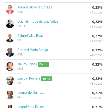
Adriana Moreira Borges
0,23%
PSL
46 votos
Luiz Henrique da Luiz Vidas
0,23%
PRTB
46 votos
Gabriel Vilas Boas
0,22%
PDT
44 votos
General Mario Araujo
0,22%
PSL
44 votos
Mauro Lopes
0,22%
Eleito
MDB
44 votos
Lincoln Portela
0,22%
Eleito
PR
43 votos
Leonardo Quintão
0,21%
MDB
42 votos
Leandrinha Du Art
0,21%