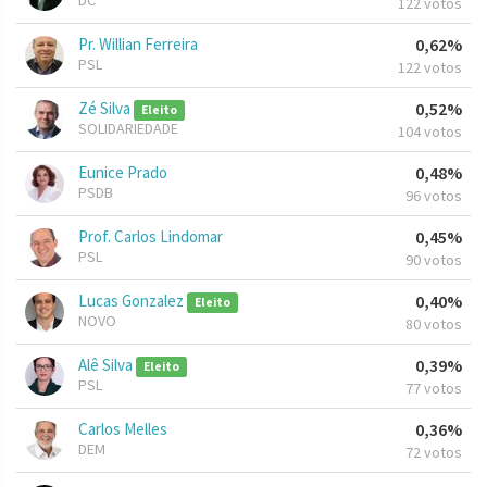
DC
122 votos
Pr. Willian Ferreira
0,62%
PSL
122 votos
Zé Silva
0,52%
Eleito
SOLIDARIEDADE
104 votos
Eunice Prado
0,48%
PSDB
96 votos
Prof. Carlos Lindomar
0,45%
PSL
90 votos
Lucas Gonzalez
0,40%
Eleito
NOVO
80 votos
Alê Silva
0,39%
Eleito
PSL
77 votos
Carlos Melles
0,36%
DEM
72 votos