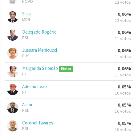
NOVO
12 votos
Silas
0,06%
MDB
12 votos
Delegado Rogério
0,06%
PSL
11 votos
Jussara Menicucci
0,06%
PHS
11 votos
Margarida Salomão
0,06%
Eleito
PT
11 votos
Adelmo Leão
0,05%
PT
10 votos
Alison
0,05%
PSL
10 votos
Coronel Tavares
0,05%
PSL
10 votos