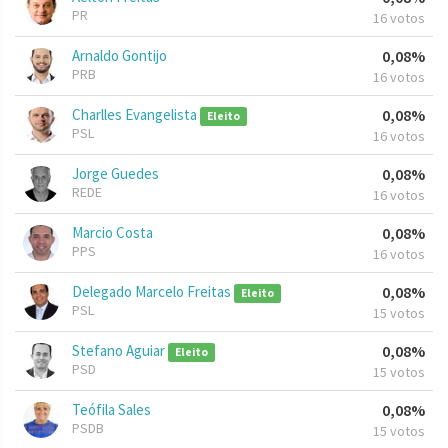
PR
16 votos
Arnaldo Gontijo
0,08%
PRB
16 votos
Charlles Evangelista
0,08%
Eleito
PSL
16 votos
Jorge Guedes
0,08%
REDE
16 votos
Marcio Costa
0,08%
PPS
16 votos
Delegado Marcelo Freitas
0,08%
Eleito
PSL
15 votos
Stefano Aguiar
0,08%
Eleito
PSD
15 votos
Teófila Sales
0,08%
PSDB
15 votos