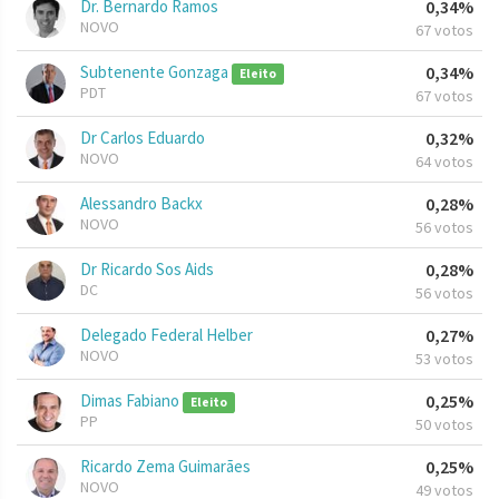
Dr. Bernardo Ramos
0,34%
NOVO
67 votos
Subtenente Gonzaga
0,34%
Eleito
PDT
67 votos
Dr Carlos Eduardo
0,32%
NOVO
64 votos
Alessandro Backx
0,28%
NOVO
56 votos
Dr Ricardo Sos Aids
0,28%
DC
56 votos
Delegado Federal Helber
0,27%
NOVO
53 votos
Dimas Fabiano
0,25%
Eleito
PP
50 votos
Ricardo Zema Guimarães
0,25%
NOVO
49 votos