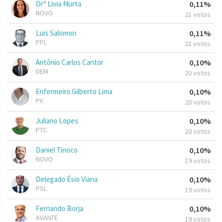
Drª Livia Murta
0,11%
NOVO
21 votos
Luis Salomon
0,11%
PPL
21 votos
Antônio Carlos Cantor
0,10%
DEM
20 votos
Enfermeiro Gilberto Lima
0,10%
PV
20 votos
Juliano Lopes
0,10%
PTC
20 votos
Daniel Tinoco
0,10%
NOVO
19 votos
Delegado Ésio Viana
0,10%
PSL
19 votos
Fernando Borja
0,10%
AVANTE
19 votos