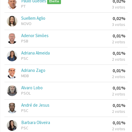
Paulo Guedes
0,02%
Eleito
PT
3 votos
Suellem Aglio
0,02%
NOVO
3 votos
Adenor Simões
0,01%
PSB
2 votos
Adriana Almeida
0,01%
PSC
2 votos
Adriano Zago
0,01%
MDB
2 votos
Alvaro Lobo
0,01%
PSOL
2 votos
André de Jesus
0,01%
PSC
2 votos
Barbara Oliveira
0,01%
PSC
2 votos