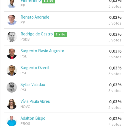
Pinheirinho
0,03%
Eleito
PP
5 votos
Renato Andrade
0,03%
PP
5 votos
Rodrigo de Castro
0,03%
Eleito
PSDB
5 votos
Sargento Flavio Augusto
0,03%
PSL
5 votos
Sargento Ozenil
0,03%
PSL
5 votos
Syllas Valadao
0,03%
PSL
5 votos
Vívia Paula Abreu
0,03%
NOVO
5 votos
Adalton Bispo
0,02%
PROS
4 votos