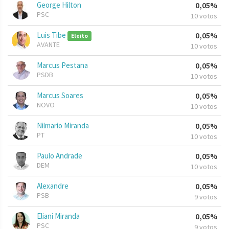
George Hilton
0,05%
PSC
10 votos
Luis Tibe
0,05%
Eleito
AVANTE
10 votos
Marcus Pestana
0,05%
PSDB
10 votos
Marcus Soares
0,05%
NOVO
10 votos
Nilmario Miranda
0,05%
PT
10 votos
Paulo Andrade
0,05%
DEM
10 votos
Alexandre
0,05%
PSB
9 votos
Eliani Miranda
0,05%
PSC
9 votos