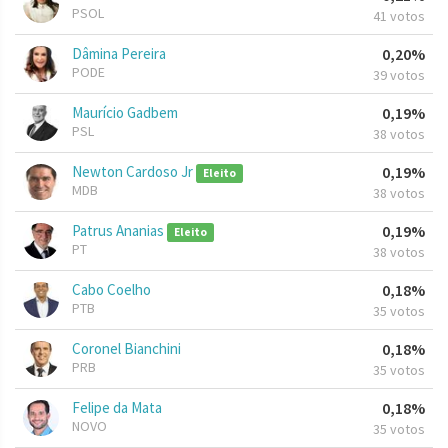
PSOL
41 votos
Dâmina Pereira
0,20%
PODE
39 votos
Maurício Gadbem
0,19%
PSL
38 votos
Newton Cardoso Jr
0,19%
Eleito
MDB
38 votos
Patrus Ananias
0,19%
Eleito
PT
38 votos
Cabo Coelho
0,18%
PTB
35 votos
Coronel Bianchini
0,18%
PRB
35 votos
Felipe da Mata
0,18%
NOVO
35 votos