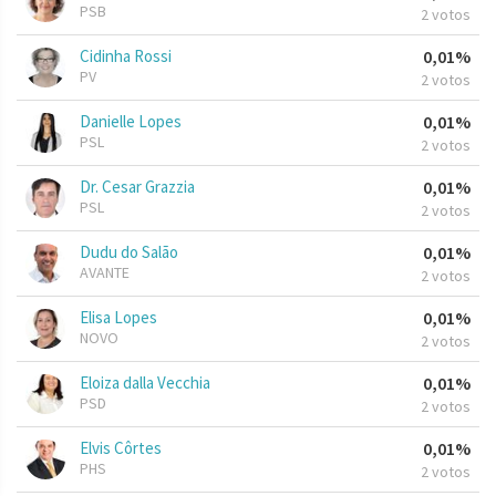
PSB
2 votos
Cidinha Rossi
0,01%
PV
2 votos
Danielle Lopes
0,01%
PSL
2 votos
Dr. Cesar Grazzia
0,01%
PSL
2 votos
Dudu do Salão
0,01%
AVANTE
2 votos
Elisa Lopes
0,01%
NOVO
2 votos
Eloiza dalla Vecchia
0,01%
PSD
2 votos
Elvis Côrtes
0,01%
PHS
2 votos