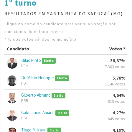
1º turno
RESULTADOS EM SANTA RITA DO SAPUCAÍ (MG)
Clique no nome do candidato para ver sua votação por
municípios do estado inteiro
* % dos votos válidos no município
Candidato
Votos *
Bilac Pinto
36,87%
Eleito
DEM
7.303 votos
Dr. Mário Heringer
5,78%
Eleito
PDT
1.146 votos
Gilberto Abramo
4,64%
Eleito
PRB
919 votos
Cabo Junio Amaral
4,27%
Eleito
PSL
845 votos
Tiago Mitraud
4,19%
Eleito