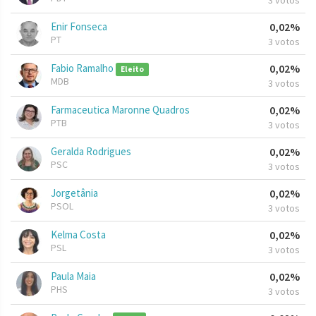
3 votos
Enir Fonseca
0,02%
PT
3 votos
Fabio Ramalho
0,02%
Eleito
MDB
3 votos
Farmaceutica Maronne Quadros
0,02%
PTB
3 votos
Geralda Rodrigues
0,02%
PSC
3 votos
Jorgetânia
0,02%
PSOL
3 votos
Kelma Costa
0,02%
PSL
3 votos
Paula Maia
0,02%
PHS
3 votos