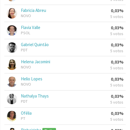
Fabricia Abreu
0,03%
NOVO
5 votos
Flavia Valle
0,03%
PSOL
5 votos
Gabriel Quintão
0,03%
PDT
5 votos
Helena Jacomini
0,03%
NOVO
5 votos
Helio Lopes
0,03%
NOVO
5 votos
Nathalya Thays
0,03%
PDT
5 votos
Ofélia
0,03%
PT
5 votos