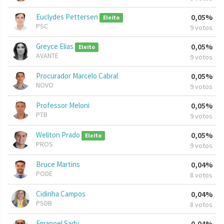
Euclydes Pettersen
0,05%
Eleito
PSC
9 votos
Greyce Elias
0,05%
Eleito
AVANTE
9 votos
Procurador Marcelo Cabral
0,05%
NOVO
9 votos
Professor Meloni
0,05%
PTB
9 votos
Weliton Prado
0,05%
Eleito
PROS
9 votos
Bruce Martins
0,04%
PODE
8 votos
Cidinha Campos
0,04%
PSDB
8 votos
Emanoel Sady
0,04%