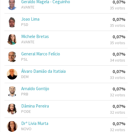
Geraldo Magela - Ceguinho
0,07%
AVANTE
35 votos
Joao Lima
0,07%
PSD
35 votos
Michele Bretas
0,07%
AVANTE
35 votos
General Marco Felício
0,07%
PSL
34 votos
Álvaro Damião da Itatiaia
0,07%
DEM
33 votos
Arnaldo Gontijo
0,07%
PRB
32 votos
Dâmina Pereira
0,07%
PODE
32 votos
Drª Livia Murta
0,07%
NOVO
32 votos