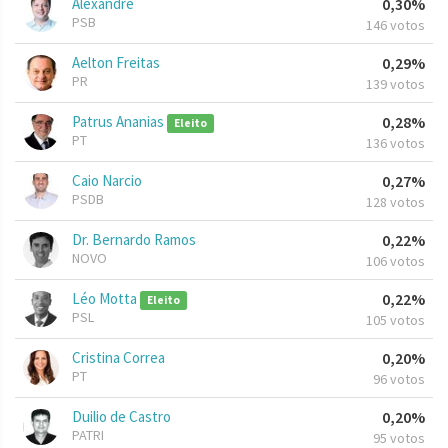
Alexandre
0,30%
PSB
146 votos
Aelton Freitas
0,29%
PR
139 votos
Patrus Ananias
0,28%
Eleito
PT
136 votos
Caio Narcio
0,27%
PSDB
128 votos
Dr. Bernardo Ramos
0,22%
NOVO
106 votos
Léo Motta
0,22%
Eleito
PSL
105 votos
Cristina Correa
0,20%
PT
96 votos
Duilio de Castro
0,20%
PATRI
95 votos