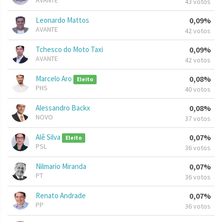
AVANTE
43 votos
Leonardo Mattos
0,09%
AVANTE
42 votos
Tchesco do Moto Taxi
0,09%
AVANTE
42 votos
Marcelo Aro
0,08%
Eleito
PHS
40 votos
Alessandro Backx
0,08%
NOVO
37 votos
Alê Silva
0,07%
Eleito
PSL
36 votos
Nilmario Miranda
0,07%
PT
36 votos
Renato Andrade
0,07%
PP
36 votos