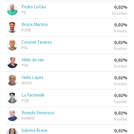
Pedro Leitão
0,02%
PV
10 votos
Bruce Martins
0,02%
PODE
9 votos
Coronel Tavares
0,02%
PSL
9 votos
Hélio da van
0,02%
PHS
9 votos
Helio Lopes
0,02%
NOVO
9 votos
Lu Fachinelli
0,02%
PSB
9 votos
Romulo Veneroso
0,02%
AVANTE
9 votos
Sabrina Braun
0,02%