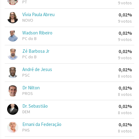
PT
9 votos
Vívia Paula Abreu
0,02%
NOVO
9 votos
Wadson Ribeiro
0,02%
PC do B
9 votos
Zé Barbosa Jr
0,02%
PC do B
9 votos
André de Jesus
0,02%
PSC
8 votos
Dr Nilton
0,02%
PROS
8 votos
Dr. Sebastião
0,02%
DEM
8 votos
Ernani da Federação
0,02%
PHS
8 votos