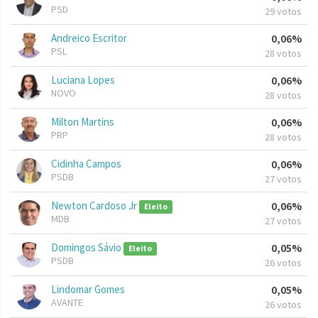
PSD
29 votos
Andreico Escritor
0,06%
PSL
28 votos
Luciana Lopes
0,06%
NOVO
28 votos
Milton Martins
0,06%
PRP
28 votos
Cidinha Campos
0,06%
PSDB
27 votos
Newton Cardoso Jr
0,06%
Eleito
MDB
27 votos
Domingos Sávio
0,05%
Eleito
PSDB
26 votos
Lindomar Gomes
0,05%
AVANTE
26 votos