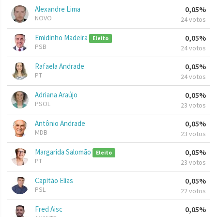
Alexandre Lima
0,05%
NOVO
24 votos
Emidinho Madeira
0,05%
Eleito
PSB
24 votos
Rafaela Andrade
0,05%
PT
24 votos
Adriana Araújo
0,05%
PSOL
23 votos
Antônio Andrade
0,05%
MDB
23 votos
Margarida Salomão
0,05%
Eleito
PT
23 votos
Capitão Elias
0,05%
PSL
22 votos
Fred Aisc
0,05%