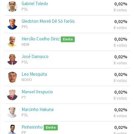
Gabriel Toledo
0,02%
PSL
8 votos
Gledston Moreli Dê Só Faróis
0,02%
PPL
8 votos
Hercílio Coelho Diniz
0,02%
Eleito
MDB
8 votos
José Damasco
0,02%
PSL
8 votos
Leo Mesquita
0,02%
NOVO
8 votos
Manoel Vespucio
0,02%
PT
8 votos
Marcinho Hakuna
0,02%
PSL
8 votos
Pinheirinho
0,02%
Eleito
PP
8 votos