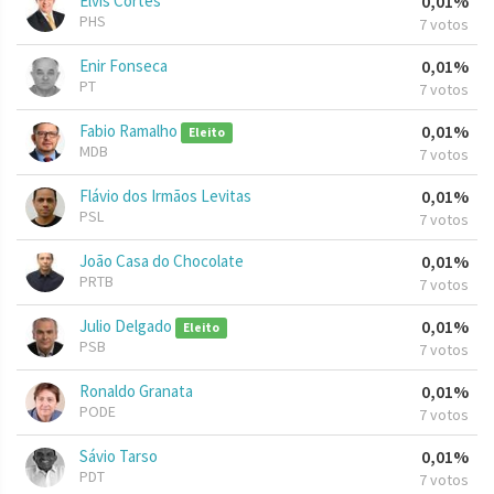
Elvis Côrtes
0,01%
PHS
7 votos
Enir Fonseca
0,01%
PT
7 votos
Fabio Ramalho
0,01%
Eleito
MDB
7 votos
Flávio dos Irmãos Levitas
0,01%
PSL
7 votos
João Casa do Chocolate
0,01%
PRTB
7 votos
Julio Delgado
0,01%
Eleito
PSB
7 votos
Ronaldo Granata
0,01%
PODE
7 votos
Sávio Tarso
0,01%
PDT
7 votos