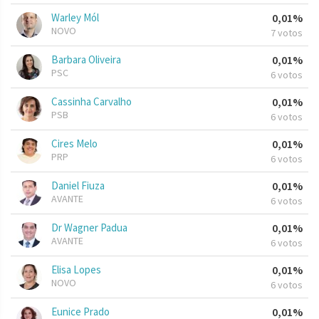
Warley Mól
0,01%
NOVO
7 votos
Barbara Oliveira
0,01%
PSC
6 votos
Cassinha Carvalho
0,01%
PSB
6 votos
Cires Melo
0,01%
PRP
6 votos
Daniel Fiuza
0,01%
AVANTE
6 votos
Dr Wagner Padua
0,01%
AVANTE
6 votos
Elisa Lopes
0,01%
NOVO
6 votos
Eunice Prado
0,01%