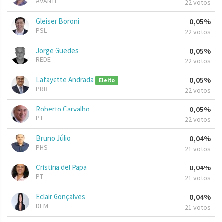
AVANTE
22 votos
Gleiser Boroni
0,05%
PSL
22 votos
Jorge Guedes
0,05%
REDE
22 votos
Lafayette Andrada
0,05%
Eleito
PRB
22 votos
Roberto Carvalho
0,05%
PT
22 votos
Bruno Júlio
0,04%
PHS
21 votos
Cristina del Papa
0,04%
PT
21 votos
Eclair Gonçalves
0,04%
DEM
21 votos