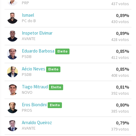
PRP
437 votos
Ismael
0,89%
PC do B
430 votos
Inspetor Elvimar
0,89%
AVANTE
428 votos
Eduardo Barbosa
0,85%
Eleito
PSDB
412 votos
Aécio Neves
0,85%
Eleito
PSDB
408 votos
Tiago Mitraud
0,81%
Eleito
NOVO
392 votos
Eros Biondini
0,80%
Eleito
PROS
385 votos
Arnaldo Queiroz
0,79%
AVANTE
379 votos