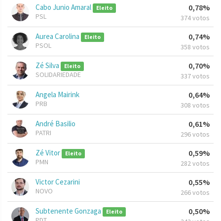
Cabo Junio Amaral
0,78%
Eleito
PSL
374 votos
Aurea Carolina
0,74%
Eleito
PSOL
358 votos
Zé Silva
0,70%
Eleito
SOLIDARIEDADE
337 votos
Angela Mairink
0,64%
PRB
308 votos
André Basilio
0,61%
PATRI
296 votos
Zé Vitor
0,59%
Eleito
PMN
282 votos
Victor Cezarini
0,55%
NOVO
266 votos
Subtenente Gonzaga
0,50%
Eleito
PDT