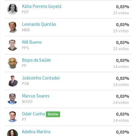
Kátia Porreta Goyatá
0,03%
PDT
15 votos
Leonardo Quintão
0,03%
MDB
15 votos
Will Bueno
0,03%
PPS
15 votos
Bispo da Saúde
0,03%
PP
14 votos
Joãozinho Contador
0,03%
PSB
14 votos
Marcus Soares
0,03%
NOVO
14 votos
Odair Cunha
0,03%
Eleito
PT
14 votos
Adelina Martins
0,03%