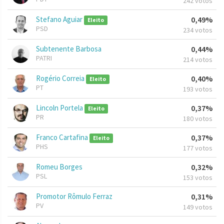
242 votos
Stefano Aguiar
0,49%
Eleito
PSD
234 votos
Subtenente Barbosa
0,44%
PATRI
214 votos
Rogério Correia
0,40%
Eleito
PT
193 votos
Lincoln Portela
0,37%
Eleito
PR
180 votos
Franco Cartafina
0,37%
Eleito
PHS
177 votos
Romeu Borges
0,32%
PSL
153 votos
Promotor Rômulo Ferraz
0,31%
PV
149 votos