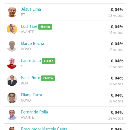
Jésus Lima
0,04%
PT
19 votos
Luis Tibe
0,04%
Eleito
AVANTE
19 votos
Marco Rocha
0,04%
NOVO
19 votos
Padre João
0,04%
Eleito
PT
19 votos
Bilac Pinto
0,04%
Eleito
DEM
18 votos
Eliane Turra
0,04%
NOVO
18 votos
Fernando Rolla
0,04%
AVANTE
18 votos
Procurador Marcelo Cabral
0,04%