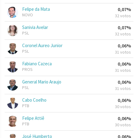
Felipe da Mata
0,07%
NOVO
32 votos
Sanivia Avelar
0,07%
PSL
32 votos
Coronel Aureo Junior
0,06%
PSL
31 votos
Fabiano Cazeca
0,06%
PROS
31 votos
General Mario Araujo
0,06%
PSL
31 votos
Cabo Coelho
0,06%
PTB
30 votos
Felipe Attiê
0,06%
PTB
30 votos
José Humberto
0,06%