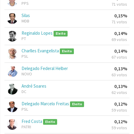
PPS
71 votos
Silas
0,15%
MDB
71 votos
Reginaldo Lopes
0,14%
Eleito
PT
69 votos
Charlles Evangelista
0,14%
Eleito
PSL
67 votos
Delegado Federal Helber
0,13%
NOVO
63 votos
André Soares
0,13%
DC
62 votos
Delegado Marcelo Freitas
0,12%
Eleito
PSL
59 votos
Fred Costa
0,12%
Eleito
PATRI
59 votos