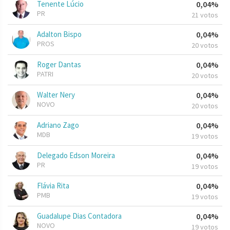
Tenente Lúcio
0,04%
PR
21 votos
Adalton Bispo
0,04%
PROS
20 votos
Roger Dantas
0,04%
PATRI
20 votos
Walter Nery
0,04%
NOVO
20 votos
Adriano Zago
0,04%
MDB
19 votos
Delegado Edson Moreira
0,04%
PR
19 votos
Flávia Rita
0,04%
PMB
19 votos
Guadalupe Dias Contadora
0,04%
NOVO
19 votos