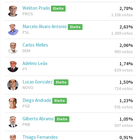
Weliton Prado
2,78%
Eleito
PROS
1.338 votos
Marcelo Alvaro Antonio
2,63%
Eleito
PSL
1.269 votos
Carlos Melles
2,06%
DEM
993 votos
Adelmo Leão
1,74%
PT
839 votos
Lucas Gonzalez
1,50%
Eleito
NOVO
724 votos
Diego Andrade
1,23%
Eleito
PSD
591 votos
Gilberto Abramo
1,05%
Eleito
PRB
507 votos
Thiago Fernandes
0,91%