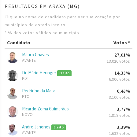
RESULTADOS EM ARAXÁ (MG)
Clique no nome do candidato para ver sua votação por
municípios do estado inteiro
* % dos votos válidos no município
Candidato
Votos *
Mauro Chaves
27,01%
AVANTE
13.020 votos
Dr. Mário Heringer
14,33%
Eleito
PDT
6.906 votos
Pedrinho da Mata
6,43%
PTC
3.100 votos
Ricardo Zema Guimarães
3,77%
NOVO
1.819 votos
Andre Janones
3,39%
Eleito
AVANTE
1.632 votos