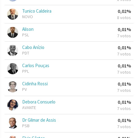
Tunico Caldeira
0,02%
NOVO
8 votos
Alison
0,01%
PSL
7 votos
Cabo Anízio
0,01%
PDT
7 votos
Carlos Pouças
0,01%
PPL
7 votos
Cidinha Rossi
0,01%
PV
7 votos
Debora Consuelo
0,01%
AVANTE
7 votos
Dr Gilmar de Assis
0,01%
PSB
7 votos