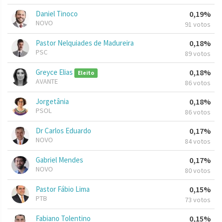
Daniel Tinoco
0,19%
NOVO
91 votos
Pastor Nelquiades de Madureira
0,18%
PSC
89 votos
Greyce Elias
0,18%
Eleito
AVANTE
86 votos
Jorgetânia
0,18%
PSOL
86 votos
Dr Carlos Eduardo
0,17%
NOVO
84 votos
Gabriel Mendes
0,17%
NOVO
80 votos
Pastor Fábio Lima
0,15%
PTB
73 votos
Fabiano Tolentino
0,15%