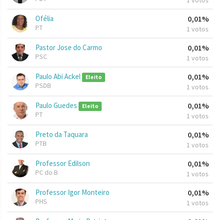
1 votos
Ofélia
0,01%
PT
1 votos
Pastor Jose do Carmo
0,01%
PSC
1 votos
Paulo Abi Ackel
0,01%
Eleito
PSDB
1 votos
Paulo Guedes
0,01%
Eleito
PT
1 votos
Preto da Taquara
0,01%
PTB
1 votos
Professor Edilson
0,01%
PC do B
1 votos
Professor Igor Monteiro
0,01%
PHS
1 votos