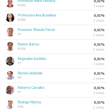
Professor Mario Patriota
0,01%
PATRI
1 votos
Professora Ana Brasileira
0,01%
PODE
1 votos
Promotor Rômulo Ferraz
0,01%
PV
1 votos
Ramon Barros
0,01%
PODE
1 votos
Reginaldo Euclides
0,01%
PT
1 votos
Renato Andrade
0,01%
PP
1 votos
Roberto Carvalho
0,01%
PT
1 votos
Rodrigo Mattos
0,01%
PHS
1 votos