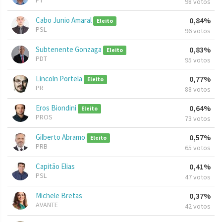
PT
98 votos
Cabo Junio Amaral
0,84%
Eleito
PSL
96 votos
Subtenente Gonzaga
0,83%
Eleito
PDT
95 votos
Lincoln Portela
0,77%
Eleito
PR
88 votos
Eros Biondini
0,64%
Eleito
PROS
73 votos
Gilberto Abramo
0,57%
Eleito
PRB
65 votos
Capitão Elias
0,41%
PSL
47 votos
Michele Bretas
0,37%
AVANTE
42 votos