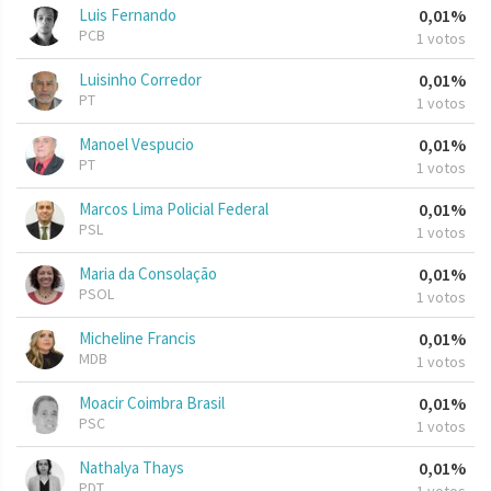
Luis Fernando
0,01%
PCB
1 votos
Luisinho Corredor
0,01%
PT
1 votos
Manoel Vespucio
0,01%
PT
1 votos
Marcos Lima Policial Federal
0,01%
PSL
1 votos
Maria da Consolação
0,01%
PSOL
1 votos
Micheline Francis
0,01%
MDB
1 votos
Moacir Coimbra Brasil
0,01%
PSC
1 votos
Nathalya Thays
0,01%
PDT