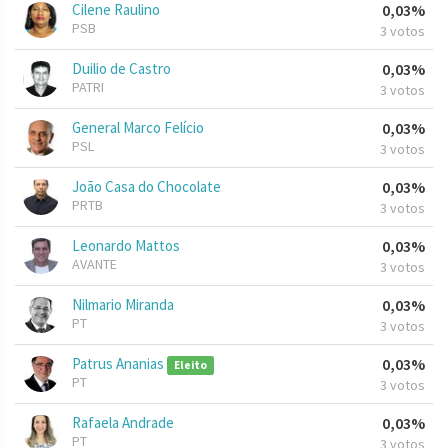
Cilene Raulino
0,03%
PSB
3 votos
Duilio de Castro
0,03%
PATRI
3 votos
General Marco Felício
0,03%
PSL
3 votos
João Casa do Chocolate
0,03%
PRTB
3 votos
Leonardo Mattos
0,03%
AVANTE
3 votos
Nilmario Miranda
0,03%
PT
3 votos
Patrus Ananias
0,03%
Eleito
PT
3 votos
Rafaela Andrade
0,03%
PT
3 votos