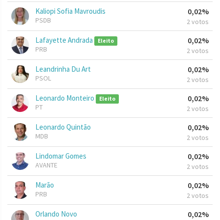
Kaliopi Sofia Mavroudis
0,02%
PSDB
2 votos
Lafayette Andrada
0,02%
Eleito
PRB
2 votos
Leandrinha Du Art
0,02%
PSOL
2 votos
Leonardo Monteiro
0,02%
Eleito
PT
2 votos
Leonardo Quintão
0,02%
MDB
2 votos
Lindomar Gomes
0,02%
AVANTE
2 votos
Marão
0,02%
PRB
2 votos
Orlando Novo
0,02%