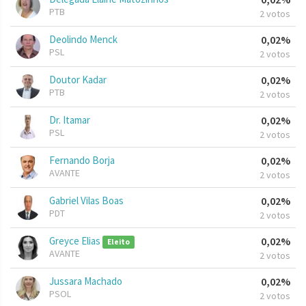
PTB
2 votos
Deolindo Menck
0,02%
PSL
2 votos
Doutor Kadar
0,02%
PTB
2 votos
Dr. Itamar
0,02%
PSL
2 votos
Fernando Borja
0,02%
AVANTE
2 votos
Gabriel Vilas Boas
0,02%
PDT
2 votos
Greyce Elias
0,02%
Eleito
AVANTE
2 votos
Jussara Machado
0,02%
PSOL
2 votos