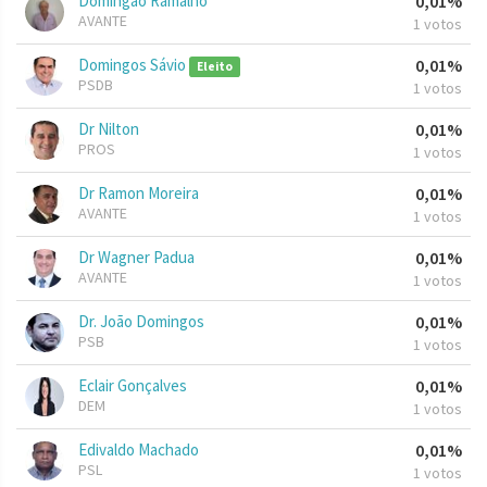
Domingão Ramalho
0,01%
AVANTE
1 votos
Domingos Sávio
0,01%
Eleito
PSDB
1 votos
Dr Nilton
0,01%
PROS
1 votos
Dr Ramon Moreira
0,01%
AVANTE
1 votos
Dr Wagner Padua
0,01%
AVANTE
1 votos
Dr. João Domingos
0,01%
PSB
1 votos
Eclair Gonçalves
0,01%
DEM
1 votos
Edivaldo Machado
0,01%
PSL
1 votos