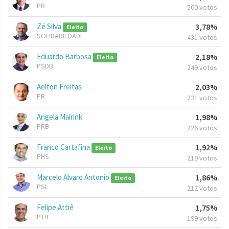
PR
500 votos
Zé Silva
3,78%
Eleito
SOLIDARIEDADE
431 votos
Eduardo Barbosa
2,18%
Eleito
PSDB
249 votos
Aelton Freitas
2,03%
PR
231 votos
Angela Mairink
1,98%
PRB
226 votos
Franco Cartafina
1,92%
Eleito
PHS
219 votos
Marcelo Alvaro Antonio
1,86%
Eleito
PSL
212 votos
Felipe Attiê
1,75%
PTB
199 votos