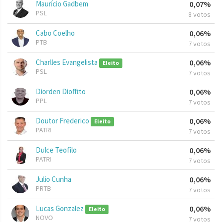
Maurício Gadbem
0,07%
PSL
8 votos
Cabo Coelho
0,06%
PTB
7 votos
Charlles Evangelista
0,06%
Eleito
PSL
7 votos
Diorden Diofftto
0,06%
PPL
7 votos
Doutor Frederico
0,06%
Eleito
PATRI
7 votos
Dulce Teofilo
0,06%
PATRI
7 votos
Julio Cunha
0,06%
PRTB
7 votos
Lucas Gonzalez
0,06%
Eleito
NOVO
7 votos