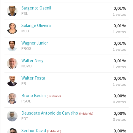
Sargento Ozenil
0,01%
PSL
1 votos
Solange Oliveira
0,01%
MDB
1 votos
Wagner Junior
0,01%
PROS
1 votos
Walter Nery
0,01%
NOVO
1 votos
Walter Tosta
0,01%
PR
1 votos
Bruno Bedim
0,00%
(Indeferido)
PSOL
0 votos
Deusdete Antonio de Carvalho
0,00%
(Indeferido)
PDT
0 votos
Senhor David
0,00%
(Indeferido)