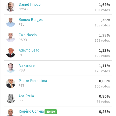
Daniel Tinoco
1,69%
NOVO
193 votos
Romeu Borges
1,36%
PSL
155 votos
Caio Narcio
1,33%
PSDB
152 votos
Adelmo Leão
1,13%
PT
129 votos
Alexandre
1,11%
PSB
126 votos
Pastor Fábio Lima
0,88%
PTB
100 votos
Ana Paula
0,86%
PP
98 votos
Rogério Correia
0,86%
Eleito