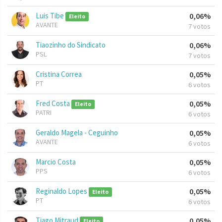
Luis Tibe
0,06%
Eleito
AVANTE
7 votos
Tiaozinho do Sindicato
0,06%
PSL
7 votos
Cristina Correa
0,05%
PT
6 votos
Fred Costa
0,05%
Eleito
PATRI
6 votos
Geraldo Magela - Ceguinho
0,05%
AVANTE
6 votos
Marcio Costa
0,05%
PPS
6 votos
Reginaldo Lopes
0,05%
Eleito
PT
6 votos
Tiago Mitraud
0,05%
Eleito