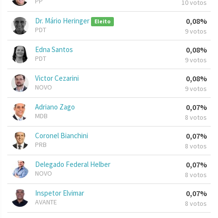
PP
10 votos
Dr. Mário Heringer
0,08%
Eleito
PDT
9 votos
Edna Santos
0,08%
PDT
9 votos
Victor Cezarini
0,08%
NOVO
9 votos
Adriano Zago
0,07%
MDB
8 votos
Coronel Bianchini
0,07%
PRB
8 votos
Delegado Federal Helber
0,07%
NOVO
8 votos
Inspetor Elvimar
0,07%
AVANTE
8 votos