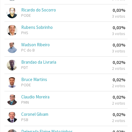
Ricardo do Socorro
0,03%
PODE
3 votos
Rubens Sobrinho
0,03%
PHS
3 votos
Wadson Ribeiro
0,03%
PC do B
3 votos
Brandao da Livraria
0,02%
PDT
2 votos
Bruce Martins
0,02%
PODE
2 votos
Claudio Moreira
0,02%
PMN
2 votos
Coronel Gilvam
0,02%
PSB
2 votos
Delegada Elaine Matozinhos
0,02%