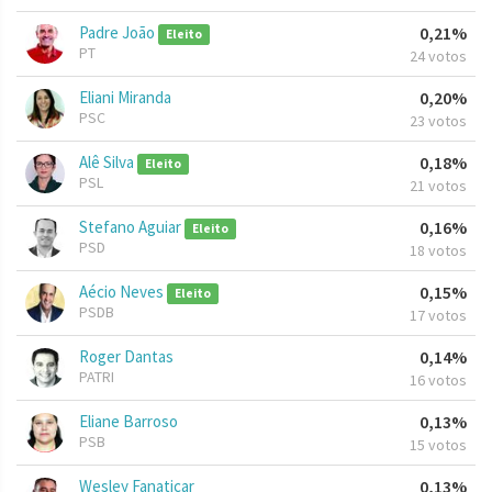
Padre João
0,21%
Eleito
PT
24 votos
Eliani Miranda
0,20%
PSC
23 votos
Alê Silva
0,18%
Eleito
PSL
21 votos
Stefano Aguiar
0,16%
Eleito
PSD
18 votos
Aécio Neves
0,15%
Eleito
PSDB
17 votos
Roger Dantas
0,14%
PATRI
16 votos
Eliane Barroso
0,13%
PSB
15 votos
Wesley Fanaticar
0,13%