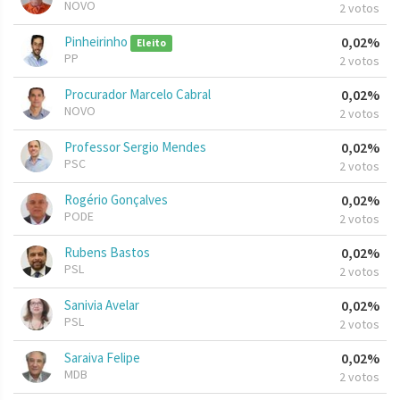
NOVO
2 votos
Pinheirinho
0,02%
Eleito
PP
2 votos
Procurador Marcelo Cabral
0,02%
NOVO
2 votos
Professor Sergio Mendes
0,02%
PSC
2 votos
Rogério Gonçalves
0,02%
PODE
2 votos
Rubens Bastos
0,02%
PSL
2 votos
Sanivia Avelar
0,02%
PSL
2 votos
Saraiva Felipe
0,02%
MDB
2 votos