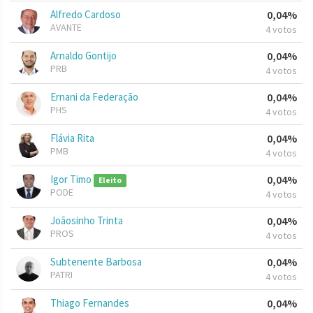
Alfredo Cardoso
0,04%
AVANTE
4 votos
Arnaldo Gontijo
0,04%
PRB
4 votos
Ernani da Federação
0,04%
PHS
4 votos
Flávia Rita
0,04%
PMB
4 votos
Igor Timo
0,04%
Eleito
PODE
4 votos
Joãosinho Trinta
0,04%
PROS
4 votos
Subtenente Barbosa
0,04%
PATRI
4 votos
Thiago Fernandes
0,04%