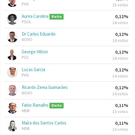
PHS
15 votos
Aurea Carolina
0,12%
Eleito
PSOL
14 votos
Dr Carlos Eduardo
0,12%
NOVO
14 votos
George Hilton
0,12%
PSC
14 votos
Lucas Garcia
0,12%
PHS
14 votos
Ricardo Zema Guimarães
0,12%
NOVO
14 votos
Fabio Ramalho
0,11%
Eleito
MDB
13 votos
Maíra dos Santos Carlos
0,11%
MDB
13 votos