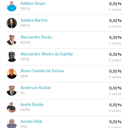
Adalton Bispo
0,01%
PROS
1 votos
Adelina Martins
0,01%
PROS
1 votos
Alessandro Backx
0,01%
NOVO
1 votos
Alessandro Ribeiro da Suprilar
0,01%
PRTB
1 votos
Álvaro Damião da Itatiaia
0,01%
DEM
1 votos
Anderson Racilan
0,01%
PV
1 votos
André Basilio
0,01%
PATRI
1 votos
Aurelio Vidal
0,01%
PSC
1 votos