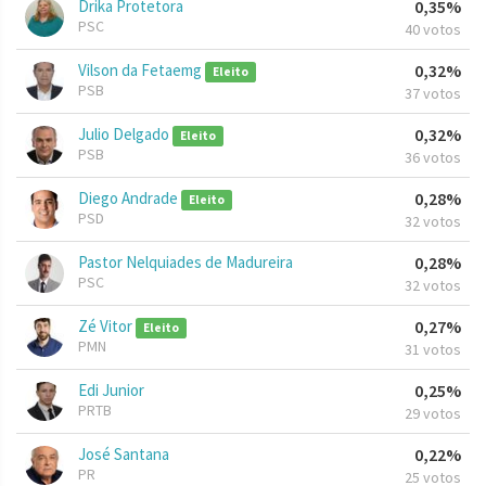
Drika Protetora
0,35%
PSC
40 votos
Vilson da Fetaemg
0,32%
Eleito
PSB
37 votos
Julio Delgado
0,32%
Eleito
PSB
36 votos
Diego Andrade
0,28%
Eleito
PSD
32 votos
Pastor Nelquiades de Madureira
0,28%
PSC
32 votos
Zé Vitor
0,27%
Eleito
PMN
31 votos
Edi Junior
0,25%
PRTB
29 votos
José Santana
0,22%
PR
25 votos