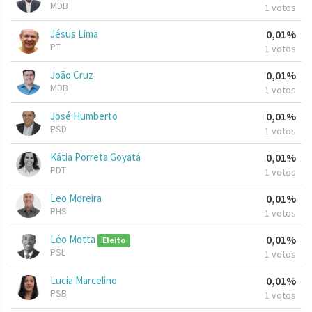
MDB
1 votos
Jésus Lima
0,01%
PT
1 votos
João Cruz
0,01%
MDB
1 votos
José Humberto
0,01%
PSD
1 votos
Kátia Porreta Goyatá
0,01%
PDT
1 votos
Leo Moreira
0,01%
PHS
1 votos
Léo Motta
0,01%
Eleito
PSL
1 votos
Lucia Marcelino
0,01%
PSB
1 votos