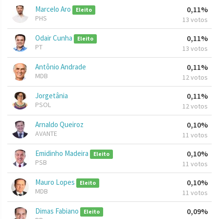
Marcelo Aro
0,11%
Eleito
PHS
13 votos
Odair Cunha
0,11%
Eleito
PT
13 votos
Antônio Andrade
0,11%
MDB
12 votos
Jorgetânia
0,11%
PSOL
12 votos
Arnaldo Queiroz
0,10%
AVANTE
11 votos
Emidinho Madeira
0,10%
Eleito
PSB
11 votos
Mauro Lopes
0,10%
Eleito
MDB
11 votos
Dimas Fabiano
0,09%
Eleito