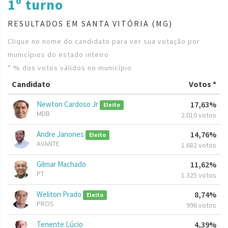
1º turno
RESULTADOS EM SANTA VITÓRIA (MG)
Clique no nome do candidato para ver sua votação por
municípios do estado inteiro
* % dos votos válidos no município
Candidato
Votos *
Newton Cardoso Jr
17,63%
Eleito
MDB
2.010 votos
Andre Janones
14,76%
Eleito
AVANTE
1.682 votos
Gilmar Machado
11,62%
PT
1.325 votos
Weliton Prado
8,74%
Eleito
PROS
996 votos
Tenente Lúcio
4,39%