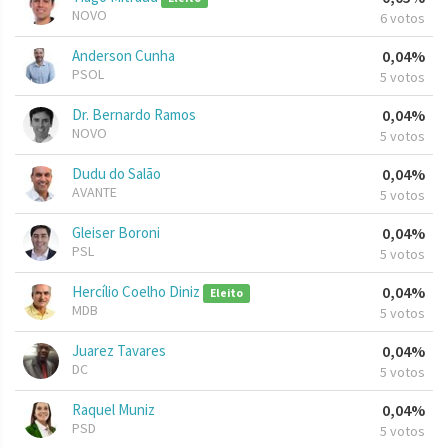
NOVO
6 votos
Anderson Cunha
0,04%
PSOL
5 votos
Dr. Bernardo Ramos
0,04%
NOVO
5 votos
Dudu do Salão
0,04%
AVANTE
5 votos
Gleiser Boroni
0,04%
PSL
5 votos
Hercílio Coelho Diniz
0,04%
Eleito
MDB
5 votos
Juarez Tavares
0,04%
DC
5 votos
Raquel Muniz
0,04%
PSD
5 votos