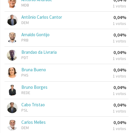
MDB
1 votos
Antônio Carlos Cantor
0,04%
DEM
1 votos
Arnaldo Gontijo
0,04%
PRB
1 votos
Brandao da Livraria
0,04%
PDT
1 votos
Bruna Bueno
0,04%
PHS
1 votos
Bruno Borges
0,04%
REDE
1 votos
Cabo Tristao
0,04%
PSL
1 votos
Carlos Melles
0,04%
DEM
1 votos