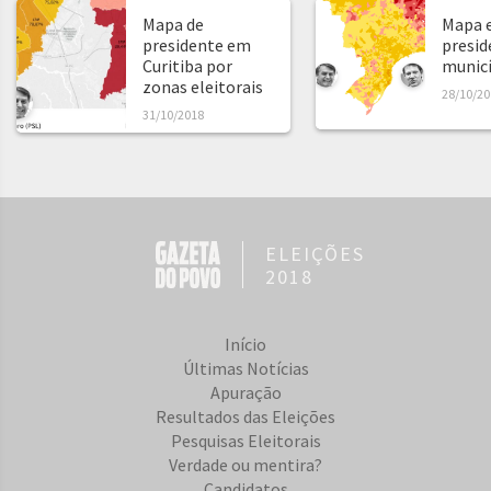
Mapa de
Mapa e
presidente em
presid
Curitiba por
municíp
zonas eleitorais
28/10/20
31/10/2018
ELEIÇÕES
2018
Início
Últimas Notícias
Apuração
Resultados das Eleições
Pesquisas Eleitorais
Verdade ou mentira?
Candidatos