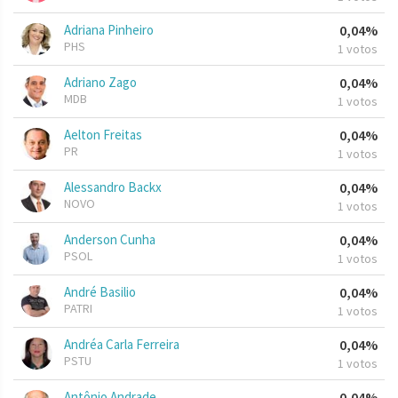
Adriana Pinheiro
0,04%
PHS
1 votos
Adriano Zago
0,04%
MDB
1 votos
Aelton Freitas
0,04%
PR
1 votos
Alessandro Backx
0,04%
NOVO
1 votos
Anderson Cunha
0,04%
PSOL
1 votos
André Basilio
0,04%
PATRI
1 votos
Andréa Carla Ferreira
0,04%
PSTU
1 votos
Antônio Andrade
0,04%