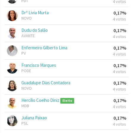
PDT
4 votos
Drª Livia Murta
0,17%
NOVO
4 votos
Dudu do Salão
0,17%
AVANTE
4 votos
Enfermeiro Gilberto Lima
0,17%
PV
4 votos
Francisco Marques
0,17%
PODE
4 votos
Guadalupe Dias Contadora
0,17%
NOVO
4 votos
Hercílio Coelho Diniz
0,17%
Eleito
MDB
4 votos
Juliana Paixao
0,17%
PSL
4 votos