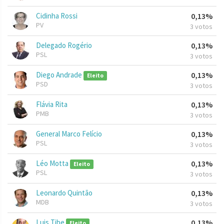
Cidinha Rossi
0,13%
PV
3 votos
Delegado Rogério
0,13%
PSL
3 votos
Diego Andrade
0,13%
Eleito
PSD
3 votos
Flávia Rita
0,13%
PMB
3 votos
General Marco Felício
0,13%
PSL
3 votos
Léo Motta
0,13%
Eleito
PSL
3 votos
Leonardo Quintão
0,13%
MDB
3 votos
Luis Tibe
0,13%
Eleito