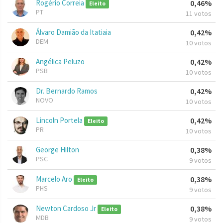
Rogério Correia
0,46%
Eleito
PT
11 votos
Álvaro Damião da Itatiaia
0,42%
DEM
10 votos
Angélica Peluzo
0,42%
PSB
10 votos
Dr. Bernardo Ramos
0,42%
NOVO
10 votos
Lincoln Portela
0,42%
Eleito
PR
10 votos
George Hilton
0,38%
PSC
9 votos
Marcelo Aro
0,38%
Eleito
PHS
9 votos
Newton Cardoso Jr
0,38%
Eleito
MDB
9 votos