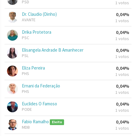
PSD
1 votos
Dr. Claudio (Dinho)
0,04%
AVANTE
1 votos
Drika Protetora
0,04%
PSC
1 votos
Elisangela Andrade B Amanhecer
0,04%
PSL
1 votos
Eliza Pereira
0,04%
PHS
1 votos
Ernani da Federação
0,04%
PHS
1 votos
Euclides O Famoso
0,04%
PODE
1 votos
Fabio Ramalho
0,04%
Eleito
MDB
1 votos