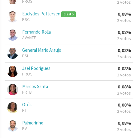
PROS
2 votos
Euclydes Pettersen
0,08%
Eleito
PSC
2 votos
Fernando Rolla
0,08%
AVANTE
2 votos
General Mario Araujo
0,08%
PSL
2 votos
Jael Rodrigues
0,08%
PROS
2 votos
Marcos Sarita
0,08%
PRTB
2 votos
Ofélia
0,08%
PT
2 votos
Palmerinho
0,08%
PV
2 votos