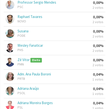
Professor Sergio Mendes
0,08%
PSC
2 votos
Raphael Tavares
0,08%
NOVO
2 votos
Susana
0,08%
PODE
2 votos
Wesley Fanaticar
0,08%
PHS
2 votos
Zé Vitor
0,08%
Eleito
PMN
2 votos
Adm. Ana Paula Boroni
0,04%
PRTB
1 votos
Adriana Araújo
0,04%
PSOL
1 votos
Adriana Moreira Borges
0,04%
PSL
1 votos