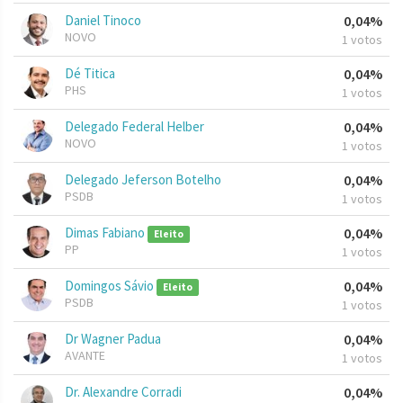
Daniel Tinoco
0,04%
NOVO
1 votos
Dé Titica
0,04%
PHS
1 votos
Delegado Federal Helber
0,04%
NOVO
1 votos
Delegado Jeferson Botelho
0,04%
PSDB
1 votos
Dimas Fabiano
0,04%
Eleito
PP
1 votos
Domingos Sávio
0,04%
Eleito
PSDB
1 votos
Dr Wagner Padua
0,04%
AVANTE
1 votos
Dr. Alexandre Corradi
0,04%