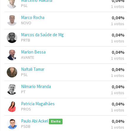
Marcinho Hakuna
0,04%
PSL
1 votos
Marco Rocha
0,04%
NOVO
1 votos
Marcos da Saúde de Mg
0,04%
PRTB
1 votos
Marlon Bessa
0,04%
AVANTE
1 votos
Naftali Tamar
0,04%
PSL
1 votos
Nilmario Miranda
0,04%
PT
1 votos
Patricia Magalhães
0,04%
PROS
1 votos
Paulo Abi Ackel
0,04%
Eleito
PSDB
1 votos