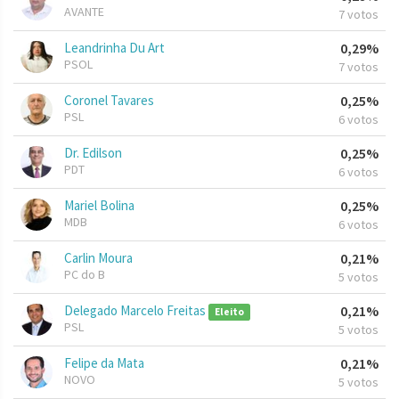
AVANTE
7 votos
Leandrinha Du Art
0,29%
PSOL
7 votos
Coronel Tavares
0,25%
PSL
6 votos
Dr. Edilson
0,25%
PDT
6 votos
Mariel Bolina
0,25%
MDB
6 votos
Carlin Moura
0,21%
PC do B
5 votos
Delegado Marcelo Freitas
0,21%
Eleito
PSL
5 votos
Felipe da Mata
0,21%
NOVO
5 votos