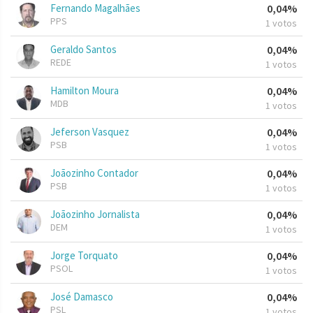
Fernando Magalhães
0,04%
PPS
1 votos
Geraldo Santos
0,04%
REDE
1 votos
Hamilton Moura
0,04%
MDB
1 votos
Jeferson Vasquez
0,04%
PSB
1 votos
Joãozinho Contador
0,04%
PSB
1 votos
Joãozinho Jornalista
0,04%
DEM
1 votos
Jorge Torquato
0,04%
PSOL
1 votos
José Damasco
0,04%
PSL
1 votos