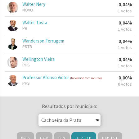
Walter Nery
0,04%
NOVO
1 votos
Walter Tosta
0,04%
PR
1 votos
Wanderson Ferrugem
0,04%
PRTB
1 votos
Wellington Vieira
0,04%
PHS
1 votos
Professor Afonso Victor
0,00%
(Indeferido com recurso)
PHS
0 votos
Resultados por município:
PRES
GOV
SEN
DEP. FED
DEP. EST