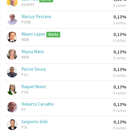
AVANTE
3 votos
Marcus Pestana
0,13%
PSDB
3 votos
Mauro Lopes
0,13%
Eleito
MDB
3 votos
Maysa Maria
0,13%
MDB
3 votos
Pastor Sousa
0,13%
PSC
3 votos
Raquel Muniz
0,13%
PSD
3 votos
Roberto Carvalho
0,13%
PT
3 votos
Sargento Erlei
0,13%
PSL
3 votos