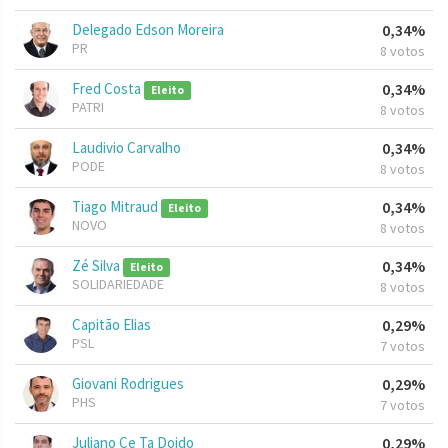
Delegado Edson Moreira
0,34%
PR
8 votos
Fred Costa
0,34%
Eleito
PATRI
8 votos
Laudivio Carvalho
0,34%
PODE
8 votos
Tiago Mitraud
0,34%
Eleito
NOVO
8 votos
Zé Silva
0,34%
Eleito
SOLIDARIEDADE
8 votos
Capitão Elias
0,29%
PSL
7 votos
Giovani Rodrigues
0,29%
PHS
7 votos
Juliano Ce Ta Doido
0,29%