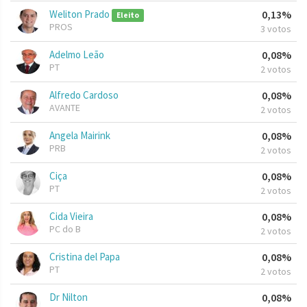
Weliton Prado
0,13%
Eleito
PROS
3 votos
Adelmo Leão
0,08%
PT
2 votos
Alfredo Cardoso
0,08%
AVANTE
2 votos
Angela Mairink
0,08%
PRB
2 votos
Ciça
0,08%
PT
2 votos
Cida Vieira
0,08%
PC do B
2 votos
Cristina del Papa
0,08%
PT
2 votos
Dr Nilton
0,08%