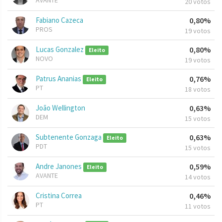
AVANTE
20 votos
Fabiano Cazeca
0,80%
PROS
19 votos
Lucas Gonzalez
0,80%
Eleito
NOVO
19 votos
Patrus Ananias
0,76%
Eleito
PT
18 votos
João Wellington
0,63%
DEM
15 votos
Subtenente Gonzaga
0,63%
Eleito
PDT
15 votos
Andre Janones
0,59%
Eleito
AVANTE
14 votos
Cristina Correa
0,46%
PT
11 votos