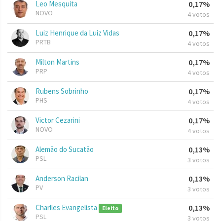
Leo Mesquita
0,17%
NOVO
4 votos
Luiz Henrique da Luiz Vidas
0,17%
PRTB
4 votos
Milton Martins
0,17%
PRP
4 votos
Rubens Sobrinho
0,17%
PHS
4 votos
Victor Cezarini
0,17%
NOVO
4 votos
Alemão do Sucatão
0,13%
PSL
3 votos
Anderson Racilan
0,13%
PV
3 votos
Charlles Evangelista
0,13%
Eleito
PSL
3 votos