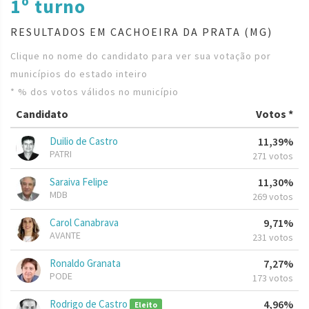
1º turno
RESULTADOS EM CACHOEIRA DA PRATA (MG)
Clique no nome do candidato para ver sua votação por
municípios do estado inteiro
* % dos votos válidos no município
Candidato
Votos *
Duilio de Castro
11,39%
PATRI
271 votos
Saraiva Felipe
11,30%
MDB
269 votos
Carol Canabrava
9,71%
AVANTE
231 votos
Ronaldo Granata
7,27%
PODE
173 votos
Rodrigo de Castro
4,96%
Eleito