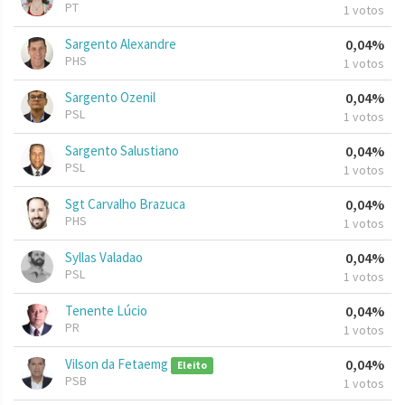
PT
1 votos
Sargento Alexandre
0,04%
PHS
1 votos
Sargento Ozenil
0,04%
PSL
1 votos
Sargento Salustiano
0,04%
PSL
1 votos
Sgt Carvalho Brazuca
0,04%
PHS
1 votos
Syllas Valadao
0,04%
PSL
1 votos
Tenente Lúcio
0,04%
PR
1 votos
Vilson da Fetaemg
0,04%
Eleito
PSB
1 votos