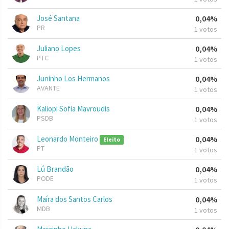
José Santana
0,04%
PR
1 votos
Juliano Lopes
0,04%
PTC
1 votos
Juninho Los Hermanos
0,04%
AVANTE
1 votos
Kaliopi Sofia Mavroudis
0,04%
PSDB
1 votos
Leonardo Monteiro
0,04%
Eleito
PT
1 votos
Lú Brandão
0,04%
PODE
1 votos
Maíra dos Santos Carlos
0,04%
MDB
1 votos