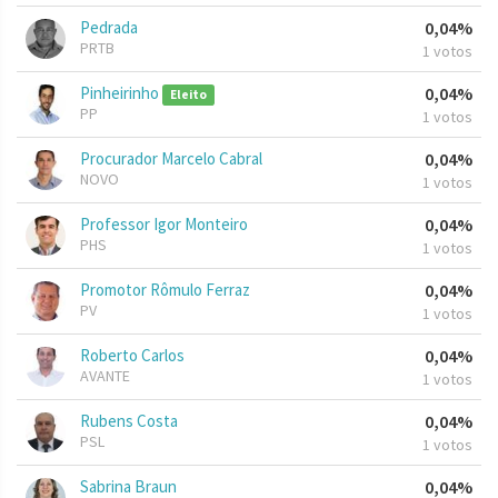
Pedrada
0,04%
PRTB
1 votos
Pinheirinho
0,04%
Eleito
PP
1 votos
Procurador Marcelo Cabral
0,04%
NOVO
1 votos
Professor Igor Monteiro
0,04%
PHS
1 votos
Promotor Rômulo Ferraz
0,04%
PV
1 votos
Roberto Carlos
0,04%
AVANTE
1 votos
Rubens Costa
0,04%
PSL
1 votos
Sabrina Braun
0,04%