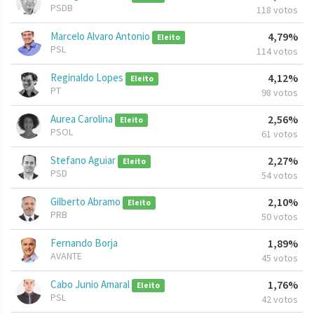
PSDB
118 votos
Marcelo Alvaro Antonio
4,79%
Eleito
PSL
114 votos
Reginaldo Lopes
4,12%
Eleito
PT
98 votos
Aurea Carolina
2,56%
Eleito
PSOL
61 votos
Stefano Aguiar
2,27%
Eleito
PSD
54 votos
Gilberto Abramo
2,10%
Eleito
PRB
50 votos
Fernando Borja
1,89%
AVANTE
45 votos
Cabo Junio Amaral
1,76%
Eleito
PSL
42 votos