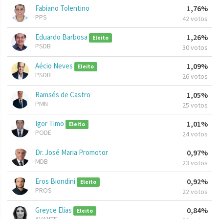
Fabiano Tolentino
1,76%
PPS
42 votos
Eduardo Barbosa
1,26%
Eleito
PSDB
30 votos
Aécio Neves
1,09%
Eleito
PSDB
26 votos
Ramsés de Castro
1,05%
PMN
25 votos
Igor Timo
1,01%
Eleito
PODE
24 votos
Dr. José Maria Promotor
0,97%
MDB
23 votos
Eros Biondini
0,92%
Eleito
PROS
22 votos
Greyce Elias
0,84%
Eleito