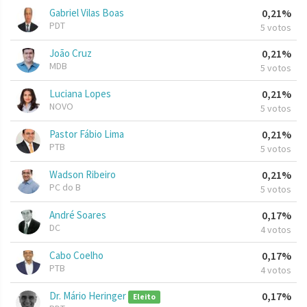
Gabriel Vilas Boas
0,21%
PDT
5 votos
João Cruz
0,21%
MDB
5 votos
Luciana Lopes
0,21%
NOVO
5 votos
Pastor Fábio Lima
0,21%
PTB
5 votos
Wadson Ribeiro
0,21%
PC do B
5 votos
André Soares
0,17%
DC
4 votos
Cabo Coelho
0,17%
PTB
4 votos
Dr. Mário Heringer
0,17%
Eleito