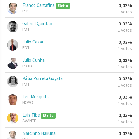
Franco Cartafina
0,03%
Eleito
PHS
1 votos
Gabriel Quintão
0,03%
PDT
1 votos
Julio Cesar
0,03%
PDT
1 votos
Julio Cunha
0,03%
PRTB
1 votos
Kátia Porreta Goyatá
0,03%
PDT
1 votos
Leo Mesquita
0,03%
NOVO
1 votos
Luis Tibe
0,03%
Eleito
AVANTE
1 votos
Marcinho Hakuna
0,03%