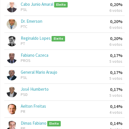
Cabo Junio Amaral
0,20%
Eleito
PSL
6 votos
Dr. Emerson
0,20%
PTC
6 votos
Reginaldo Lopes
0,20%
Eleito
PT
6 votos
Fabiano Cazeca
0,17%
PROS
5 votos
General Mario Araujo
0,17%
PSL
5 votos
José Humberto
0,17%
PSD
5 votos
Aelton Freitas
0,14%
PR
4 votos
Dimas Fabiano
0,14%
Eleito
PP