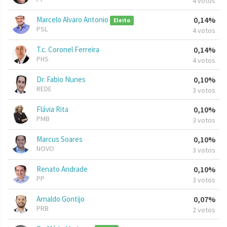
4 votos
Marcelo Alvaro Antonio
0,14%
Eleito
PSL
4 votos
T.c. Coronel Ferreira
0,14%
PHS
4 votos
Dr. Fabio Nunes
0,10%
REDE
3 votos
Flávia Rita
0,10%
PMB
3 votos
Marcus Soares
0,10%
NOVO
3 votos
Renato Andrade
0,10%
PP
3 votos
Arnaldo Gontijo
0,07%
PRB
2 votos