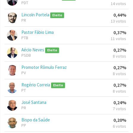
PDT
14 votos
Lincoln Portela
0,44%
Eleito
PR
13 votos
Pastor Fábio Lima
0,37%
PTB
11 votos
Aécio Neves
0,27%
Eleito
PSDB
8 votos
Promotor Rômulo Ferraz
0,27%
PV
8 votos
Rogério Correia
0,27%
Eleito
PT
8 votos
José Santana
0,24%
PR
7 votos
Bispo da Saúde
0,20%
PP
6 votos