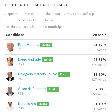
RESULTADOS EM CATUTI (MG)
Clique no nome do candidato para ver sua votação por
municípios do estado inteiro
* % dos votos válidos no município
Candidato
Votos *
Paulo Guedes
41,17%
Eleito
PT
1.213 votos
Diego Andrade
26,31%
Eleito
PSD
775 votos
Delegado Marcelo Freitas
11,10%
Eleito
PSL
327 votos
Vilson da Fetaemg
2,00%
Eleito
PSB
59 votos
Marcelo Aro
1,19%
Eleito
PHS
35 votos