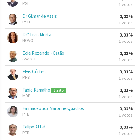
PSL
1 votos
Dr Gilmar de Assis
0,03%
PSB
1 votos
Drª Livia Murta
0,03%
NOVO
1 votos
Edie Rezende - Gatão
0,03%
AVANTE
1 votos
Elvis Côrtes
0,03%
PHS
1 votos
Fabio Ramalho
0,03%
Eleito
MDB
1 votos
Farmaceutica Maronne Quadros
0,03%
PTB
1 votos
Felipe Attiê
0,03%
PTB
1 votos