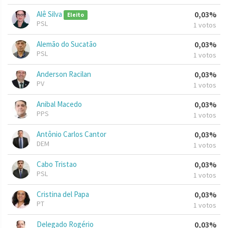
Alê Silva
0,03%
Eleito
PSL
1 votos
Alemão do Sucatão
0,03%
PSL
1 votos
Anderson Racilan
0,03%
PV
1 votos
Anibal Macedo
0,03%
PPS
1 votos
Antônio Carlos Cantor
0,03%
DEM
1 votos
Cabo Tristao
0,03%
PSL
1 votos
Cristina del Papa
0,03%
PT
1 votos
Delegado Rogério
0,03%