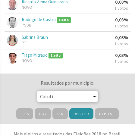
Ricardo Zema Guimarães
0,03%
NOVO
1 votos
Rodrigo de Castro
0,03%
Eleito
PSDB
1 votos
Sabrina Braun
0,03%
PT
1 votos
Tiago Mitraud
0,03%
Eleito
NOVO
1 votos
Resultados por município:
PRES
GOV
SEN
DEP. FED
DEP. EST
Mais eleitos e resultados das Eleições 2018 no Brasil: