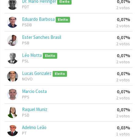
Dr. Mário Heringer
0,07%
Eleito
PDT
2 votos
Eduardo Barbosa
0,07%
Eleito
PSDB
2 votos
Ester Sanches Brasil
0,07%
PSB
2 votos
Léo Motta
0,07%
Eleito
PSL
2 votos
Lucas Gonzalez
0,07%
Eleito
NOVO
2 votos
Marcio Costa
0,07%
PPS
2 votos
Raquel Muniz
0,07%
PSD
2 votos
Adelmo Leão
0,03%
PT
1 votos