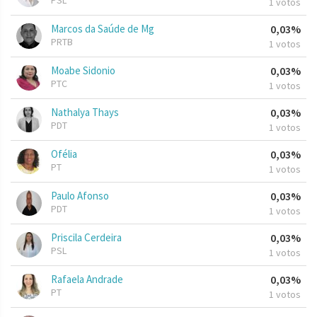
PSL
1 votos
Marcos da Saúde de Mg
0,03%
PRTB
1 votos
Moabe Sidonio
0,03%
PTC
1 votos
Nathalya Thays
0,03%
PDT
1 votos
Ofélia
0,03%
PT
1 votos
Paulo Afonso
0,03%
PDT
1 votos
Priscila Cerdeira
0,03%
PSL
1 votos
Rafaela Andrade
0,03%
PT
1 votos