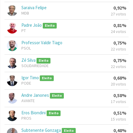
Saraiva Felipe
0,92%
MDB
27 votos
Padre João
0,81%
Eleito
PT
24 votos
Professor Valdir Tiago
0,75%
PSOL
22 votos
Zé Silva
0,75%
Eleito
SOLIDARIEDADE
22 votos
Igor Timo
0,68%
Eleito
PODE
20 votos
Andre Janones
0,58%
Eleito
AVANTE
17 votos
Eros Biondini
0,51%
Eleito
PROS
15 votos
Subtenente Gonzaga
0,48%
Eleito