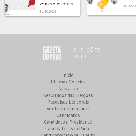
zonas eleitorais
28/10/20
31/10/2018
ELEIÇÕES
2018
Início
Últimas Notícias
Apuração
Resultados das Eleições
Pesquisas Eleitorais
Verdade ou mentira?
Candidatos
Candidatos: Presidente
Candidatos: São Paulo
Candidatos: Rio de Janeiro