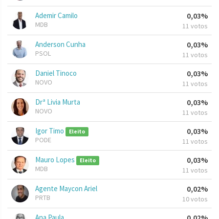
Ademir Camilo
0,03%
MDB
11 votos
Anderson Cunha
0,03%
PSOL
11 votos
Daniel Tinoco
0,03%
NOVO
11 votos
Drª Livia Murta
0,03%
NOVO
11 votos
Igor Timo
0,03%
Eleito
PODE
11 votos
Mauro Lopes
0,03%
Eleito
MDB
11 votos
Agente Maycon Ariel
0,02%
PRTB
10 votos
Ana Paula
0,02%