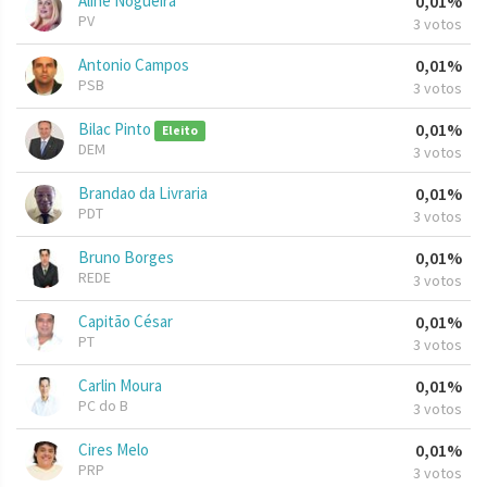
Aline Nogueira
0,01%
PV
3 votos
Antonio Campos
0,01%
PSB
3 votos
Bilac Pinto
0,01%
Eleito
DEM
3 votos
Brandao da Livraria
0,01%
PDT
3 votos
Bruno Borges
0,01%
REDE
3 votos
Capitão César
0,01%
PT
3 votos
Carlin Moura
0,01%
PC do B
3 votos
Cires Melo
0,01%
PRP
3 votos