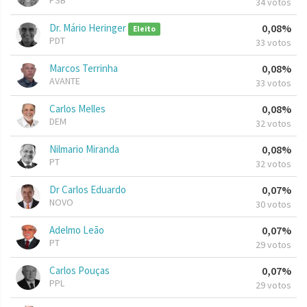
PSB
34 votos
Dr. Mário Heringer
0,08%
Eleito
PDT
33 votos
Marcos Terrinha
0,08%
AVANTE
33 votos
Carlos Melles
0,08%
DEM
32 votos
Nilmario Miranda
0,08%
PT
32 votos
Dr Carlos Eduardo
0,07%
NOVO
30 votos
Adelmo Leão
0,07%
PT
29 votos
Carlos Pouças
0,07%
PPL
29 votos