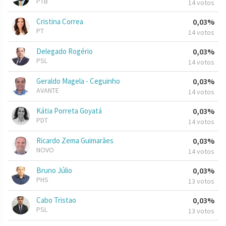
PTB
14 votos
Cristina Correa
0,03%
PT
14 votos
Delegado Rogério
0,03%
PSL
14 votos
Geraldo Magela - Ceguinho
0,03%
AVANTE
14 votos
Kátia Porreta Goyatá
0,03%
PDT
14 votos
Ricardo Zema Guimarães
0,03%
NOVO
14 votos
Bruno Júlio
0,03%
PHS
13 votos
Cabo Tristao
0,03%
PSL
13 votos