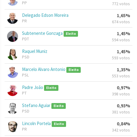
PP
772 votos
Delegado Edson Moreira
1,65%
PR
674 votos
Subtenente Gonzaga
1,45%
Eleito
PDT
594 votos
Raquel Muniz
1,45%
PSD
593 votos
Marcelo Alvaro Antonio
1,35%
Eleito
PSL
553 votos
Padre João
0,97%
Eleito
PT
398 votos
Stefano Aguiar
0,93%
Eleito
PSD
381 votos
Lincoln Portela
0,84%
Eleito
PR
342 votos