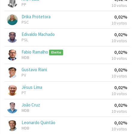
PP
10 votos
Drika Protetora
0,02%
PSC
10 votos
Edivaldo Machado
0,02%
PSL
10 votos
Fabio Ramalho
0,02%
Eleito
MDB
10 votos
Gustavo Riani
0,02%
PV
10 votos
Jésus Lima
0,02%
PT
10 votos
João Cruz
0,02%
MDB
10 votos
Leonardo Quintão
0,02%
MDB
10 votos