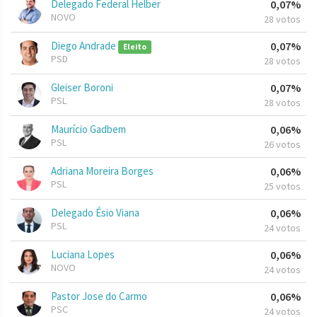
Delegado Federal Helber
0,07%
NOVO
28 votos
Diego Andrade
0,07%
Eleito
PSD
28 votos
Gleiser Boroni
0,07%
PSL
28 votos
Maurício Gadbem
0,06%
PSL
26 votos
Adriana Moreira Borges
0,06%
PSL
25 votos
Delegado Ésio Viana
0,06%
PSL
24 votos
Luciana Lopes
0,06%
NOVO
24 votos
Pastor Jose do Carmo
0,06%
PSC
24 votos