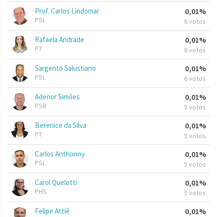
Prof. Carlos Lindomar
0,01%
PSL
6 votos
Rafaela Andrade
0,01%
PT
6 votos
Sargento Salustiano
0,01%
PSL
6 votos
Adenor Simões
0,01%
PSB
5 votos
Berenice da Silva
0,01%
PT
5 votos
Carlos Anthonny
0,01%
PSL
5 votos
Carol Quelotti
0,01%
PHS
5 votos
Felipe Attiê
0,01%