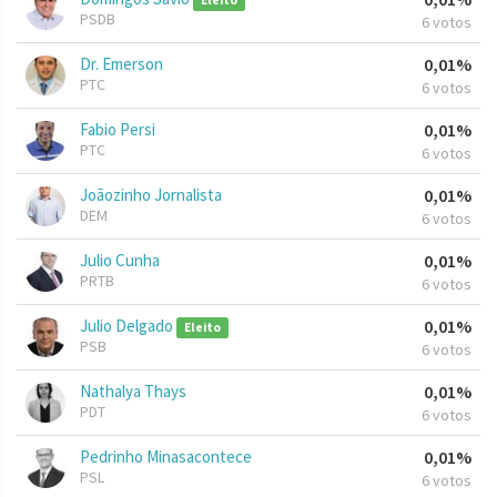
Eleito
PSDB
6 votos
Dr. Emerson
0,01%
PTC
6 votos
Fabio Persi
0,01%
PTC
6 votos
Joãozinho Jornalista
0,01%
DEM
6 votos
Julio Cunha
0,01%
PRTB
6 votos
Julio Delgado
0,01%
Eleito
PSB
6 votos
Nathalya Thays
0,01%
PDT
6 votos
Pedrinho Minasacontece
0,01%
PSL
6 votos