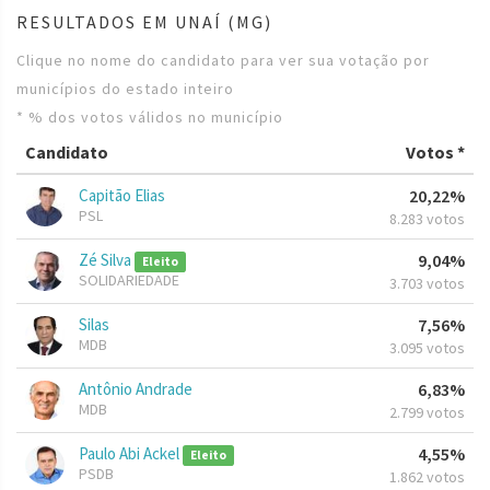
RESULTADOS EM UNAÍ (MG)
Clique no nome do candidato para ver sua votação por
municípios do estado inteiro
* % dos votos válidos no município
Candidato
Votos *
Capitão Elias
20,22%
PSL
8.283 votos
Zé Silva
9,04%
Eleito
SOLIDARIEDADE
3.703 votos
Silas
7,56%
MDB
3.095 votos
Antônio Andrade
6,83%
MDB
2.799 votos
Paulo Abi Ackel
4,55%
Eleito
PSDB
1.862 votos