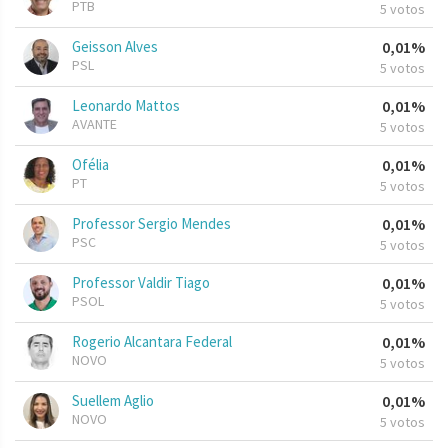
PTB
5 votos
Geisson Alves
0,01%
PSL
5 votos
Leonardo Mattos
0,01%
AVANTE
5 votos
Ofélia
0,01%
PT
5 votos
Professor Sergio Mendes
0,01%
PSC
5 votos
Professor Valdir Tiago
0,01%
PSOL
5 votos
Rogerio Alcantara Federal
0,01%
NOVO
5 votos
Suellem Aglio
0,01%
NOVO
5 votos