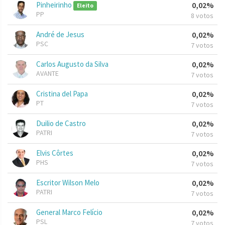
Pinheirinho
0,02%
Eleito
PP
8 votos
André de Jesus
0,02%
PSC
7 votos
Carlos Augusto da Silva
0,02%
AVANTE
7 votos
Cristina del Papa
0,02%
PT
7 votos
Duilio de Castro
0,02%
PATRI
7 votos
Elvis Côrtes
0,02%
PHS
7 votos
Escritor Wilson Melo
0,02%
PATRI
7 votos
General Marco Felício
0,02%
PSL
7 votos