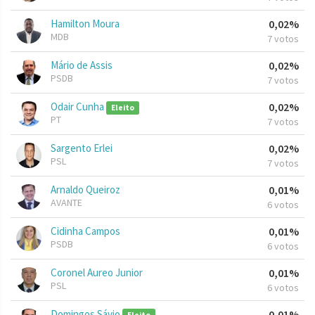
Hamilton Moura
0,02%
MDB
7 votos
Mário de Assis
0,02%
PSDB
7 votos
Odair Cunha
0,02%
Eleito
PT
7 votos
Sargento Erlei
0,02%
PSL
7 votos
Arnaldo Queiroz
0,01%
AVANTE
6 votos
Cidinha Campos
0,01%
PSDB
6 votos
Coronel Aureo Junior
0,01%
PSL
6 votos
Domingos Sávio
0,01%