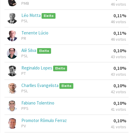
PMB
46 votos
Léo Motta
0,11%
Eleito
PSL
46 votos
Tenente Lúcio
0,11%
PR
46 votos
Alê Silva
0,10%
Eleito
PSL
43 votos
Reginaldo Lopes
0,10%
Eleito
PT
43 votos
Charlles Evangelista
0,10%
Eleito
PSL
42 votos
Fabiano Tolentino
0,10%
PPS
41 votos
Promotor Rômulo Ferraz
0,10%
PV
41 votos