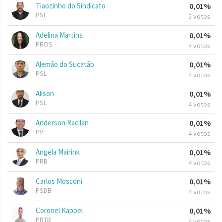
Tiaozinho do Sindicato
0,01%
PSL
5 votos
Adelina Martins
0,01%
PROS
4 votos
Alemão do Sucatão
0,01%
PSL
4 votos
Alison
0,01%
PSL
4 votos
Anderson Racilan
0,01%
PV
4 votos
Angela Mairink
0,01%
PRB
4 votos
Carlos Mosconi
0,01%
PSDB
4 votos
Coronel Kappel
0,01%
PRTB
4 votos