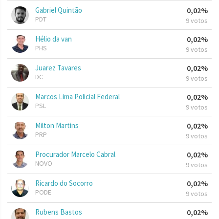
Gabriel Quintão
0,02%
PDT
9 votos
Hélio da van
0,02%
PHS
9 votos
Juarez Tavares
0,02%
DC
9 votos
Marcos Lima Policial Federal
0,02%
PSL
9 votos
Milton Martins
0,02%
PRP
9 votos
Procurador Marcelo Cabral
0,02%
NOVO
9 votos
Ricardo do Socorro
0,02%
PODE
9 votos
Rubens Bastos
0,02%