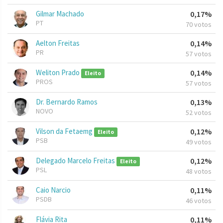
Gilmar Machado
0,17%
PT
70 votos
Aelton Freitas
0,14%
PR
57 votos
Weliton Prado
0,14%
Eleito
PROS
57 votos
Dr. Bernardo Ramos
0,13%
NOVO
52 votos
Vilson da Fetaemg
0,12%
Eleito
PSB
49 votos
Delegado Marcelo Freitas
0,12%
Eleito
PSL
48 votos
Caio Narcio
0,11%
PSDB
46 votos
Flávia Rita
0,11%