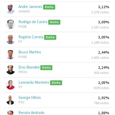
Andre Janones
3,12%
Eleito
AVANTE
1.278 votos
Rodrigo de Castro
3,09%
Eleito
PSDB
1.267 votos
Rogério Correia
3,05%
Eleito
PT
1.249 votos
Bruce Martins
2,44%
PODE
1.001 votos
Eros Biondini
2,24%
Eleito
PROS
918 votos
Leonardo Monteiro
2,05%
Eleito
PT
839 votos
George Hilton
1,92%
PSC
786 votos
Renato Andrade
1,88%