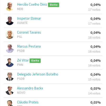
Hercílio Coelho Diniz
0,04%
Eleito
MDB
17 votos
Inspetor Elvimar
0,04%
AVANTE
17 votos
Coronel Tavares
0,04%
PSL
16 votos
Marcus Pestana
0,04%
PSDB
16 votos
Zé Vitor
0,04%
Eleito
PMN
16 votos
Delegado Jeferson Botelho
0,04%
PSDB
15 votos
Alessandro Backx
0,03%
NOVO
14 votos
Cláudio Prates
0,03%