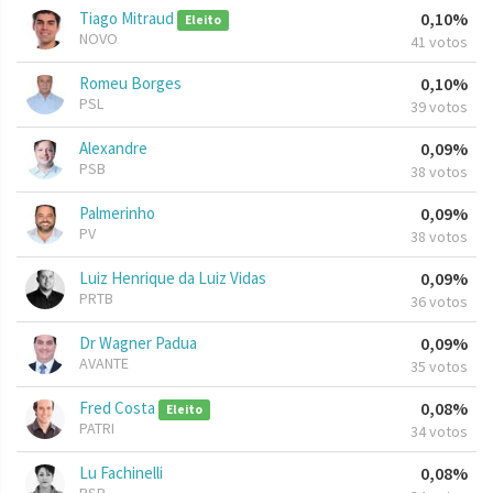
Tiago Mitraud
0,10%
Eleito
NOVO
41 votos
Romeu Borges
0,10%
PSL
39 votos
Alexandre
0,09%
PSB
38 votos
Palmerinho
0,09%
PV
38 votos
Luiz Henrique da Luiz Vidas
0,09%
PRTB
36 votos
Dr Wagner Padua
0,09%
AVANTE
35 votos
Fred Costa
0,08%
Eleito
PATRI
34 votos
Lu Fachinelli
0,08%