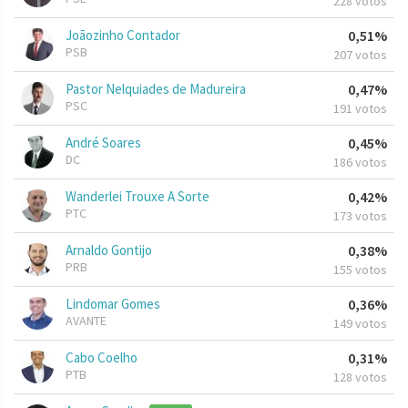
228 votos
Joãozinho Contador
0,51%
PSB
207 votos
Pastor Nelquiades de Madureira
0,47%
PSC
191 votos
André Soares
0,45%
DC
186 votos
Wanderlei Trouxe A Sorte
0,42%
PTC
173 votos
Arnaldo Gontijo
0,38%
PRB
155 votos
Lindomar Gomes
0,36%
AVANTE
149 votos
Cabo Coelho
0,31%
PTB
128 votos