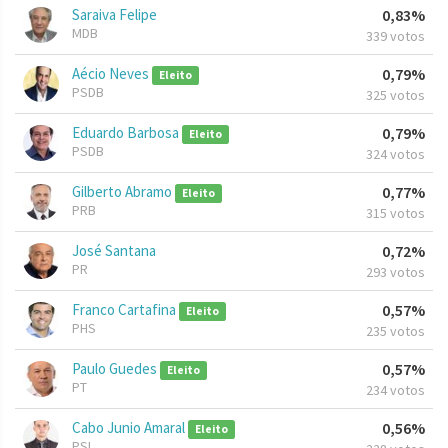
Saraiva Felipe
0,83%
MDB
339 votos
Aécio Neves
0,79%
Eleito
PSDB
325 votos
Eduardo Barbosa
0,79%
Eleito
PSDB
324 votos
Gilberto Abramo
0,77%
Eleito
PRB
315 votos
José Santana
0,72%
PR
293 votos
Franco Cartafina
0,57%
Eleito
PHS
235 votos
Paulo Guedes
0,57%
Eleito
PT
234 votos
Cabo Junio Amaral
0,56%
Eleito
PSL