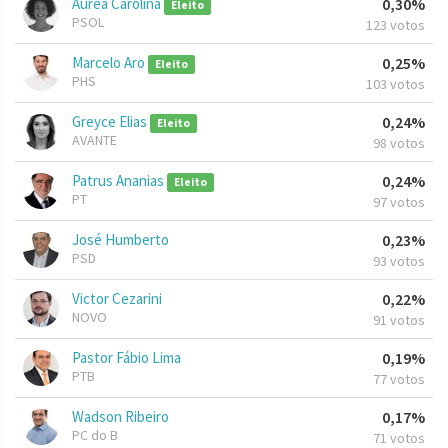
Aurea Carolina
0,30%
Eleito
PSOL
123 votos
Marcelo Aro
0,25%
Eleito
PHS
103 votos
Greyce Elias
0,24%
Eleito
AVANTE
98 votos
Patrus Ananias
0,24%
Eleito
PT
97 votos
José Humberto
0,23%
PSD
93 votos
Victor Cezarini
0,22%
NOVO
91 votos
Pastor Fábio Lima
0,19%
PTB
77 votos
Wadson Ribeiro
0,17%
PC do B
71 votos