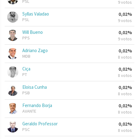
PSL
9 votos
Syllas Valadao
0,02%
PSL
9 votos
Will Bueno
0,02%
PPS
9 votos
Adriano Zago
0,02%
MDB
8 votos
Ciça
0,02%
PT
8 votos
Eloisa Cunha
0,02%
PSB
8 votos
Fernando Borja
0,02%
AVANTE
8 votos
Geraldo Professor
0,02%
PSC
8 votos