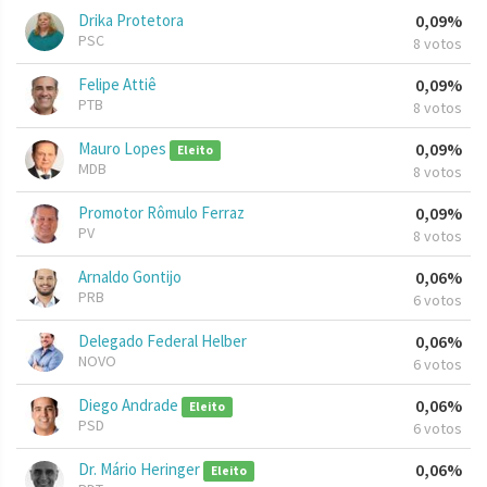
Drika Protetora
0,09%
PSC
8 votos
Felipe Attiê
0,09%
PTB
8 votos
Mauro Lopes
0,09%
Eleito
MDB
8 votos
Promotor Rômulo Ferraz
0,09%
PV
8 votos
Arnaldo Gontijo
0,06%
PRB
6 votos
Delegado Federal Helber
0,06%
NOVO
6 votos
Diego Andrade
0,06%
Eleito
PSD
6 votos
Dr. Mário Heringer
0,06%
Eleito