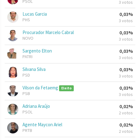
PSOL
3 votos
Lucas Garcia
0,03%
PHS
3 votos
Procurador Marcelo Cabral
0,03%
NOVO
3 votos
Sargento Elton
0,03%
PATRI
3 votos
Silvana Silva
0,03%
PSD
3 votos
Vilson da Fetaemg
0,03%
Eleito
PSB
3 votos
Adriana Araújo
0,02%
PSOL
2 votos
Agente Maycon Ariel
0,02%
PRTB
2 votos