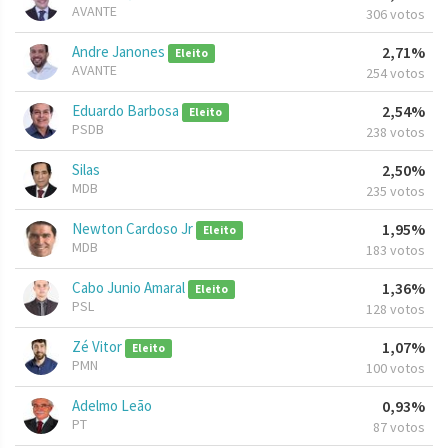
AVANTE
306 votos
Andre Janones
2,71%
Eleito
AVANTE
254 votos
Eduardo Barbosa
2,54%
Eleito
PSDB
238 votos
Silas
2,50%
MDB
235 votos
Newton Cardoso Jr
1,95%
Eleito
MDB
183 votos
Cabo Junio Amaral
1,36%
Eleito
PSL
128 votos
Zé Vitor
1,07%
Eleito
PMN
100 votos
Adelmo Leão
0,93%
PT
87 votos