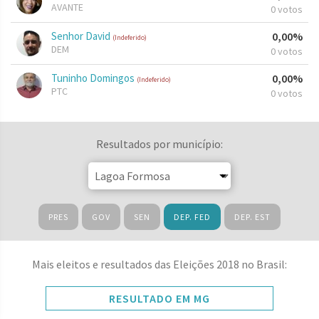
AVANTE
0 votos
Senhor David
0,00%
(Indeferido)
DEM
0 votos
Tuninho Domingos
0,00%
(Indeferido)
PTC
0 votos
Resultados por município:
PRES
GOV
SEN
DEP. FED
DEP. EST
Mais eleitos e resultados das Eleições 2018 no Brasil:
RESULTADO EM MG