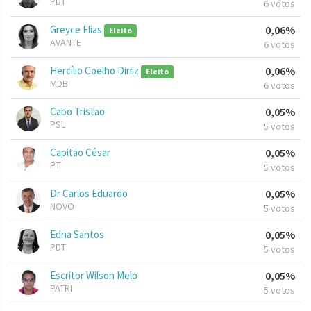
PDT
6 votos
Greyce Elias
0,06%
Eleito
AVANTE
6 votos
Hercílio Coelho Diniz
0,06%
Eleito
MDB
6 votos
Cabo Tristao
0,05%
PSL
5 votos
Capitão César
0,05%
PT
5 votos
Dr Carlos Eduardo
0,05%
NOVO
5 votos
Edna Santos
0,05%
PDT
5 votos
Escritor Wilson Melo
0,05%
PATRI
5 votos