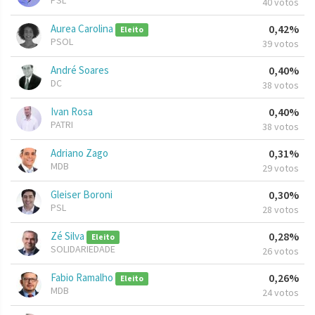
PSL
40 votos
Aurea Carolina
0,42%
Eleito
PSOL
39 votos
André Soares
0,40%
DC
38 votos
Ivan Rosa
0,40%
PATRI
38 votos
Adriano Zago
0,31%
MDB
29 votos
Gleiser Boroni
0,30%
PSL
28 votos
Zé Silva
0,28%
Eleito
SOLIDARIEDADE
26 votos
Fabio Ramalho
0,26%
Eleito
MDB
24 votos