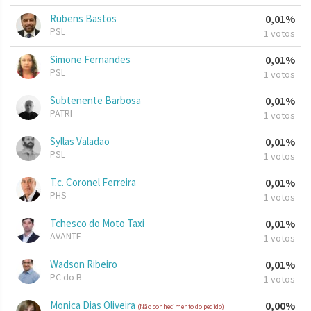
Rubens Bastos
0,01%
PSL
1 votos
Simone Fernandes
0,01%
PSL
1 votos
Subtenente Barbosa
0,01%
PATRI
1 votos
Syllas Valadao
0,01%
PSL
1 votos
T.c. Coronel Ferreira
0,01%
PHS
1 votos
Tchesco do Moto Taxi
0,01%
AVANTE
1 votos
Wadson Ribeiro
0,01%
PC do B
1 votos
Monica Dias Oliveira
0,00%
(Não conhecimento do pedido)