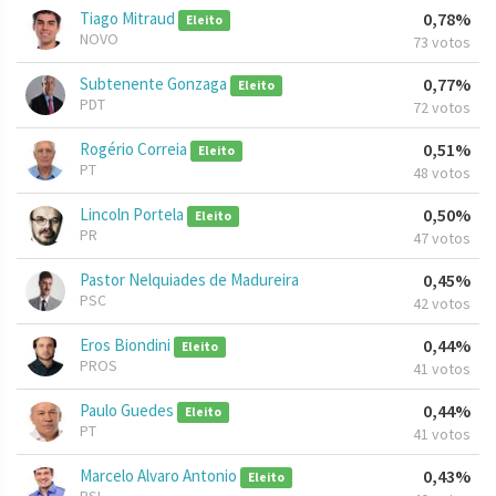
Tiago Mitraud
0,78%
Eleito
NOVO
73 votos
Subtenente Gonzaga
0,77%
Eleito
PDT
72 votos
Rogério Correia
0,51%
Eleito
PT
48 votos
Lincoln Portela
0,50%
Eleito
PR
47 votos
Pastor Nelquiades de Madureira
0,45%
PSC
42 votos
Eros Biondini
0,44%
Eleito
PROS
41 votos
Paulo Guedes
0,44%
Eleito
PT
41 votos
Marcelo Alvaro Antonio
0,43%
Eleito