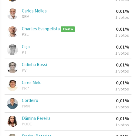
Carlos Melles
0,01%
DEM
1 votos
Charlles Evangelista
0,01%
Eleito
PSL
1 votos
Ciça
0,01%
PT
1 votos
Cidinha Rossi
0,01%
PV
1 votos
Cires Melo
0,01%
PRP
1 votos
Cordeiro
0,01%
PMN
1 votos
Dâmina Pereira
0,01%
PODE
1 votos