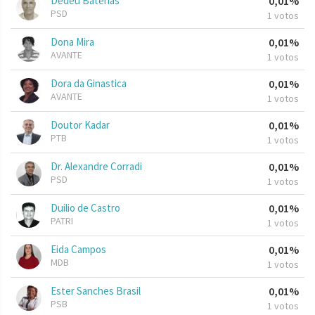
Dedeu Baterias
0,01%
PSD
1 votos
Dona Mira
0,01%
AVANTE
1 votos
Dora da Ginastica
0,01%
AVANTE
1 votos
Doutor Kadar
0,01%
PTB
1 votos
Dr. Alexandre Corradi
0,01%
PSD
1 votos
Duilio de Castro
0,01%
PATRI
1 votos
Eida Campos
0,01%
MDB
1 votos
Ester Sanches Brasil
0,01%
PSB
1 votos