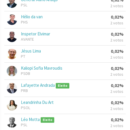
PSL
2 votos
Hélio da van
0,02%
PHS
2 votos
Inspetor Elvimar
0,02%
AVANTE
2 votos
Jésus Lima
0,02%
PT
2 votos
Kaliopi Sofia Mavroudis
0,02%
PSDB
2 votos
Lafayette Andrada
0,02%
Eleito
PRB
2 votos
Leandrinha Du Art
0,02%
PSOL
2 votos
Léo Motta
0,02%
Eleito
PSL
2 votos