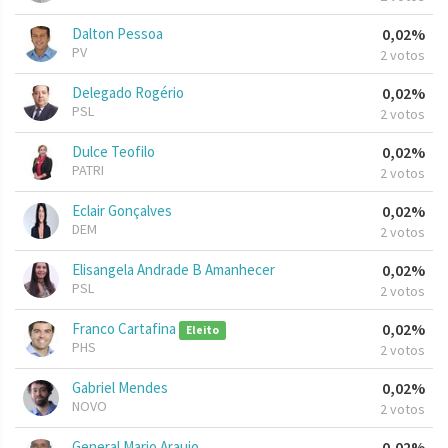
Dalton Pessoa
0,02%
PV
2 votos
Delegado Rogério
0,02%
PSL
2 votos
Dulce Teofilo
0,02%
PATRI
2 votos
Eclair Gonçalves
0,02%
DEM
2 votos
Elisangela Andrade B Amanhecer
0,02%
PSL
2 votos
Franco Cartafina
0,02%
Eleito
PHS
2 votos
Gabriel Mendes
0,02%
NOVO
2 votos
General Mario Araujo
0,02%