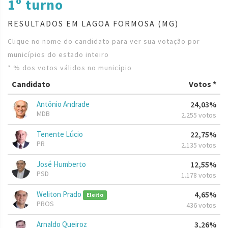
1º turno
RESULTADOS EM LAGOA FORMOSA (MG)
Clique no nome do candidato para ver sua votação por
municípios do estado inteiro
* % dos votos válidos no município
Candidato
Votos *
Antônio Andrade
24,03%
MDB
2.255 votos
Tenente Lúcio
22,75%
PR
2.135 votos
José Humberto
12,55%
PSD
1.178 votos
Weliton Prado
4,65%
Eleito
PROS
436 votos
Arnaldo Queiroz
3,26%