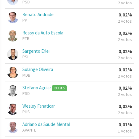
PSD
2 votos
Renato Andrade
0,02%
PP
2 votos
Rossy da Auto Escola
0,02%
PTB
2 votos
Sargento Erlei
0,02%
PSL
2 votos
Solange Oliveira
0,02%
MDB
2 votos
Stefano Aguiar
0,02%
Eleito
PSD
2 votos
Wesley Fanaticar
0,02%
PHS
2 votos
Adriano da Saude Mental
0,01%
AVANTE
1 votos