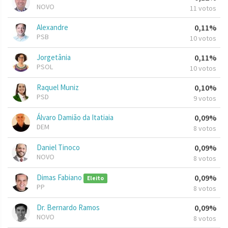
NOVO
11 votos
Alexandre
0,11%
PSB
10 votos
Jorgetânia
0,11%
PSOL
10 votos
Raquel Muniz
0,10%
PSD
9 votos
Álvaro Damião da Itatiaia
0,09%
DEM
8 votos
Daniel Tinoco
0,09%
NOVO
8 votos
Dimas Fabiano
0,09%
Eleito
PP
8 votos
Dr. Bernardo Ramos
0,09%
NOVO
8 votos