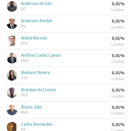
Anderson do Gás
0,01%
DC
1 votos
Anderson Racilan
0,01%
PV
1 votos
Anibal Macedo
0,01%
PPS
1 votos
Antônio Carlos Cantor
0,01%
DEM
1 votos
Barbara Oliveira
0,01%
PSC
1 votos
Brandao da Livraria
0,01%
PDT
1 votos
Bruno Júlio
0,01%
PHS
1 votos
Carlos Bernardes
0,01%
PP
1 votos