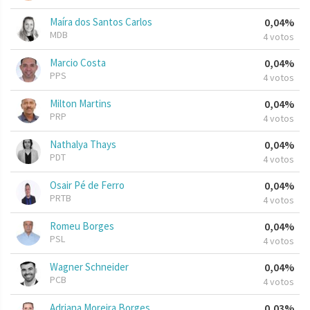
Maíra dos Santos Carlos
0,04%
MDB
4 votos
Marcio Costa
0,04%
PPS
4 votos
Milton Martins
0,04%
PRP
4 votos
Nathalya Thays
0,04%
PDT
4 votos
Osair Pé de Ferro
0,04%
PRTB
4 votos
Romeu Borges
0,04%
PSL
4 votos
Wagner Schneider
0,04%
PCB
4 votos
Adriana Moreira Borges
0,03%