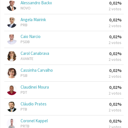
Alessandro Backx
0,02%
NOVO
2 votos
Angela Mairink
0,02%
PRB
2 votos
Caio Narcio
0,02%
PSDB
2 votos
Carol Canabrava
0,02%
AVANTE
2 votos
Cassinha Carvalho
0,02%
PSB
2 votos
Claudinei Moura
0,02%
PDT
2 votos
Cláudio Prates
0,02%
PTB
2 votos
Coronel Kappel
0,02%
PRTB
2 votos