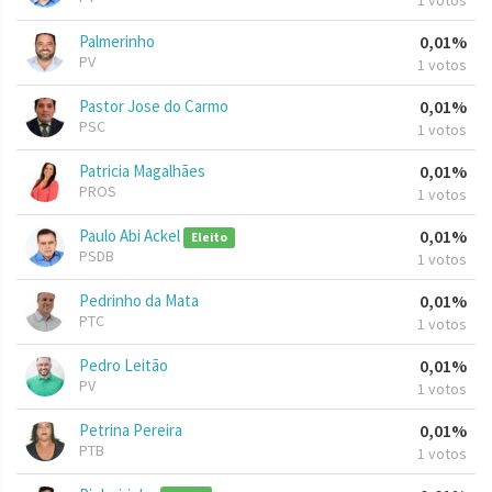
1 votos
Palmerinho
0,01%
PV
1 votos
Pastor Jose do Carmo
0,01%
PSC
1 votos
Patricia Magalhães
0,01%
PROS
1 votos
Paulo Abi Ackel
0,01%
Eleito
PSDB
1 votos
Pedrinho da Mata
0,01%
PTC
1 votos
Pedro Leitão
0,01%
PV
1 votos
Petrina Pereira
0,01%
PTB
1 votos