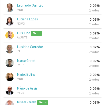
Leonardo Quintão
0,02%
MDB
2 votos
Luciana Lopes
0,02%
NOVO
2 votos
Luis Tibe
0,02%
Eleito
AVANTE
2 votos
Luisinho Corredor
0,02%
PT
2 votos
Marco Grinet
0,02%
PATRI
2 votos
Mariel Bolina
0,02%
MDB
2 votos
Mário de Assis
0,02%
PSDB
2 votos
Misael Varella
0,02%
Eleito