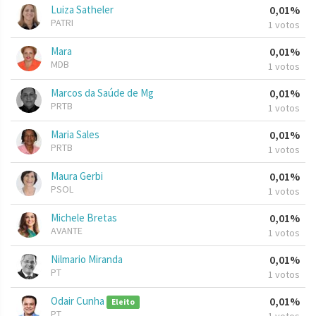
Luiza Satheler
0,01%
PATRI
1 votos
Mara
0,01%
MDB
1 votos
Marcos da Saúde de Mg
0,01%
PRTB
1 votos
Maria Sales
0,01%
PRTB
1 votos
Maura Gerbi
0,01%
PSOL
1 votos
Michele Bretas
0,01%
AVANTE
1 votos
Nilmario Miranda
0,01%
PT
1 votos
Odair Cunha
0,01%
Eleito
PT