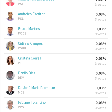
PSL
3 votos
Andreico Escritor
0,03%
PSL
3 votos
Bruce Martins
0,03%
PODE
3 votos
Cidinha Campos
0,03%
PSDB
3 votos
Cristina Correa
0,03%
PT
3 votos
Danilo Dias
0,03%
DEM
3 votos
Dr. José Maria Promotor
0,03%
MDB
3 votos
Fabiano Tolentino
0,03%
PPS
3 votos