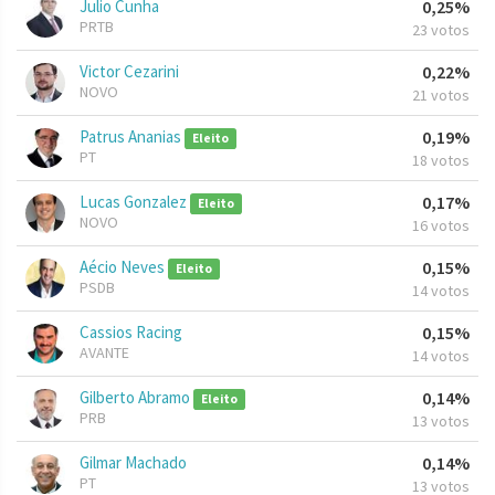
Julio Cunha
0,25%
PRTB
23 votos
Victor Cezarini
0,22%
NOVO
21 votos
Patrus Ananias
0,19%
Eleito
PT
18 votos
Lucas Gonzalez
0,17%
Eleito
NOVO
16 votos
Aécio Neves
0,15%
Eleito
PSDB
14 votos
Cassios Racing
0,15%
AVANTE
14 votos
Gilberto Abramo
0,14%
Eleito
PRB
13 votos
Gilmar Machado
0,14%
PT
13 votos