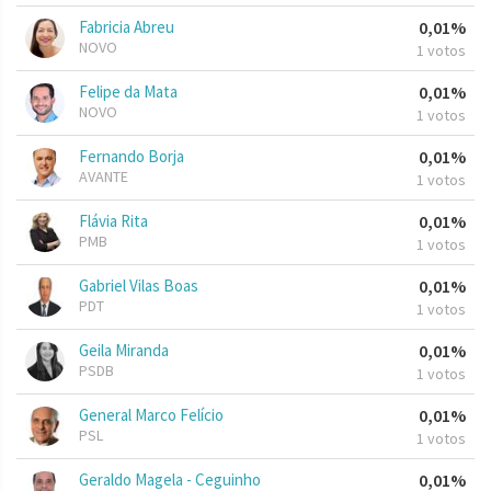
Fabricia Abreu
0,01%
NOVO
1 votos
Felipe da Mata
0,01%
NOVO
1 votos
Fernando Borja
0,01%
AVANTE
1 votos
Flávia Rita
0,01%
PMB
1 votos
Gabriel Vilas Boas
0,01%
PDT
1 votos
Geila Miranda
0,01%
PSDB
1 votos
General Marco Felício
0,01%
PSL
1 votos
Geraldo Magela - Ceguinho
0,01%