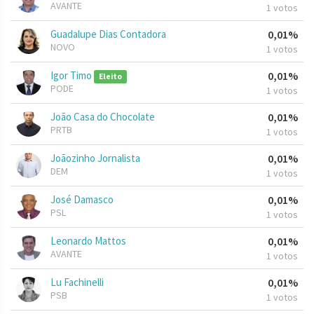
AVANTE
1 votos
Guadalupe Dias Contadora
0,01%
NOVO
1 votos
Igor Timo
0,01%
Eleito
PODE
1 votos
João Casa do Chocolate
0,01%
PRTB
1 votos
Joãozinho Jornalista
0,01%
DEM
1 votos
José Damasco
0,01%
PSL
1 votos
Leonardo Mattos
0,01%
AVANTE
1 votos
Lu Fachinelli
0,01%
PSB
1 votos