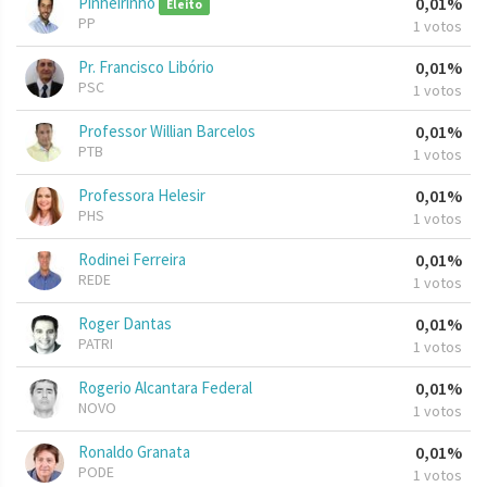
Pinheirinho
0,01%
Eleito
PP
1 votos
Pr. Francisco Libório
0,01%
PSC
1 votos
Professor Willian Barcelos
0,01%
PTB
1 votos
Professora Helesir
0,01%
PHS
1 votos
Rodinei Ferreira
0,01%
REDE
1 votos
Roger Dantas
0,01%
PATRI
1 votos
Rogerio Alcantara Federal
0,01%
NOVO
1 votos
Ronaldo Granata
0,01%
PODE
1 votos