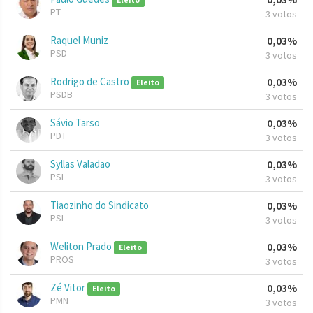
Eleito
PT
3 votos
Raquel Muniz
0,03%
PSD
3 votos
Rodrigo de Castro
0,03%
Eleito
PSDB
3 votos
Sávio Tarso
0,03%
PDT
3 votos
Syllas Valadao
0,03%
PSL
3 votos
Tiaozinho do Sindicato
0,03%
PSL
3 votos
Weliton Prado
0,03%
Eleito
PROS
3 votos
Zé Vitor
0,03%
Eleito
PMN
3 votos