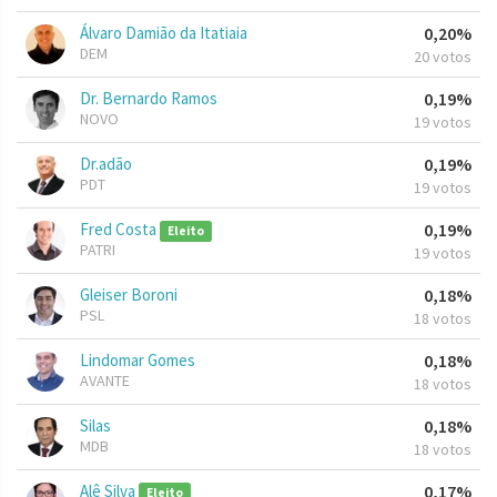
Álvaro Damião da Itatiaia
0,20%
DEM
20 votos
Dr. Bernardo Ramos
0,19%
NOVO
19 votos
Dr.adão
0,19%
PDT
19 votos
Fred Costa
0,19%
Eleito
PATRI
19 votos
Gleiser Boroni
0,18%
PSL
18 votos
Lindomar Gomes
0,18%
AVANTE
18 votos
Silas
0,18%
MDB
18 votos
Alê Silva
0,17%
Eleito