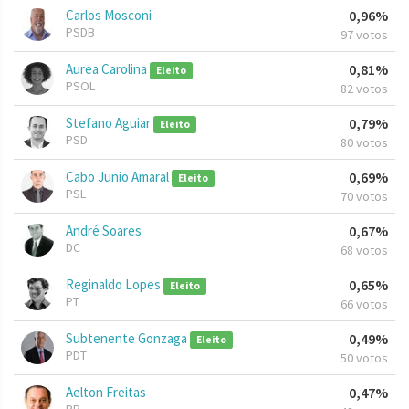
Carlos Mosconi
0,96%
PSDB
97 votos
Aurea Carolina
0,81%
Eleito
PSOL
82 votos
Stefano Aguiar
0,79%
Eleito
PSD
80 votos
Cabo Junio Amaral
0,69%
Eleito
PSL
70 votos
André Soares
0,67%
DC
68 votos
Reginaldo Lopes
0,65%
Eleito
PT
66 votos
Subtenente Gonzaga
0,49%
Eleito
PDT
50 votos
Aelton Freitas
0,47%