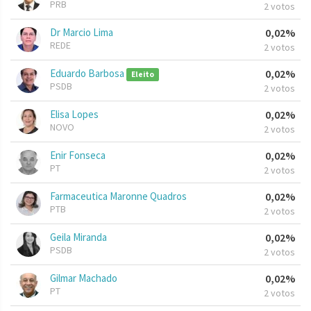
PRB
2 votos
Dr Marcio Lima
0,02%
REDE
2 votos
Eduardo Barbosa
0,02%
Eleito
PSDB
2 votos
Elisa Lopes
0,02%
NOVO
2 votos
Enir Fonseca
0,02%
PT
2 votos
Farmaceutica Maronne Quadros
0,02%
PTB
2 votos
Geila Miranda
0,02%
PSDB
2 votos
Gilmar Machado
0,02%
PT
2 votos