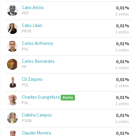
Cabo Anízio
0,01%
PDT
1 votos
Cabo Lilian
0,01%
PRTB
1 votos
Carlos Anthonny
0,01%
PSL
1 votos
Carlos Bernardes
0,01%
PP
1 votos
Cb Zaqueu
0,01%
PSL
1 votos
Charlles Evangelista
0,01%
Eleito
PSL
1 votos
Cidinha Campos
0,01%
PSDB
1 votos
Claudio Moreira
0,01%