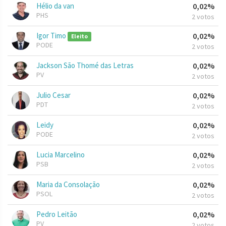
Hélio da van
0,02%
PHS
2 votos
Igor Timo
0,02%
Eleito
PODE
2 votos
Jackson São Thomé das Letras
0,02%
PV
2 votos
Julio Cesar
0,02%
PDT
2 votos
Leidy
0,02%
PODE
2 votos
Lucia Marcelino
0,02%
PSB
2 votos
Maria da Consolação
0,02%
PSOL
2 votos
Pedro Leitão
0,02%
PV
2 votos