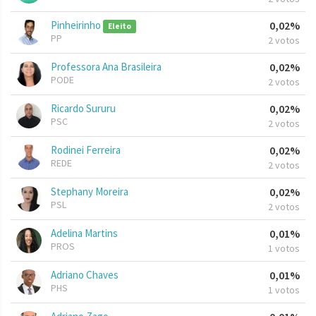
Pinheirinho
0,02%
Eleito
PP
2 votos
Professora Ana Brasileira
0,02%
PODE
2 votos
Ricardo Sururu
0,02%
PSC
2 votos
Rodinei Ferreira
0,02%
REDE
2 votos
Stephany Moreira
0,02%
PSL
2 votos
Adelina Martins
0,01%
PROS
1 votos
Adriano Chaves
0,01%
PHS
1 votos