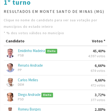
1º turno
RESULTADOS EM MONTE SANTO DE MINAS (MG)
Clique no nome do candidato para ver sua votação por
municípios do estado inteiro
* % dos votos válidos no município
Candidato
Votos *
Emidinho Madeira
45,40%
Eleito
PSB
4.597 votos
Renato Andrade
6,66%
PP
674 votos
Carlos Melles
4,66%
DEM
472 votos
Diego Andrade
3,72%
Eleito
PSD
377 votos
Romeu Borges
2,88%