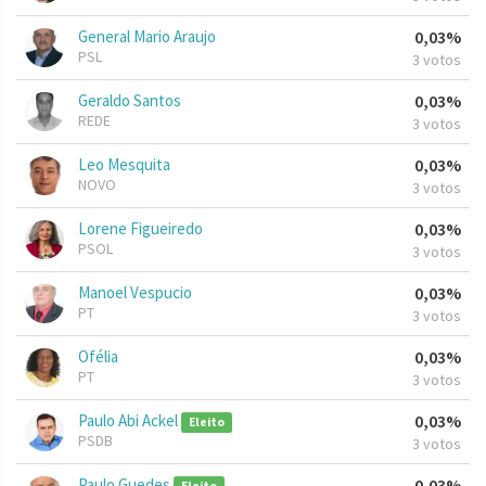
General Mario Araujo
0,03%
PSL
3 votos
Geraldo Santos
0,03%
REDE
3 votos
Leo Mesquita
0,03%
NOVO
3 votos
Lorene Figueiredo
0,03%
PSOL
3 votos
Manoel Vespucio
0,03%
PT
3 votos
Ofélia
0,03%
PT
3 votos
Paulo Abi Ackel
0,03%
Eleito
PSDB
3 votos
Paulo Guedes
0,03%