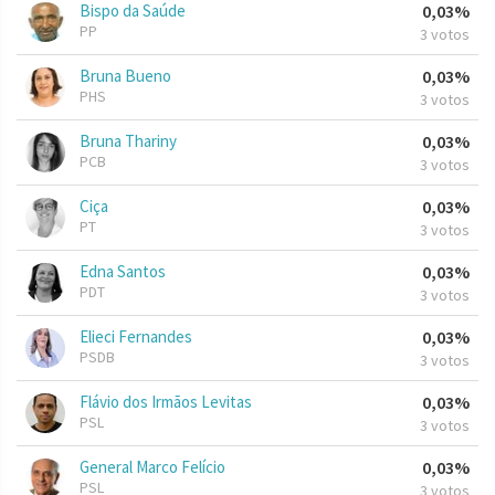
Bispo da Saúde
0,03%
PP
3 votos
Bruna Bueno
0,03%
PHS
3 votos
Bruna Thariny
0,03%
PCB
3 votos
Ciça
0,03%
PT
3 votos
Edna Santos
0,03%
PDT
3 votos
Elieci Fernandes
0,03%
PSDB
3 votos
Flávio dos Irmãos Levitas
0,03%
PSL
3 votos
General Marco Felício
0,03%
PSL
3 votos