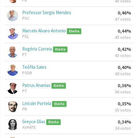
PR
48 votos
Professor Sergio Mendes
0,46%
PSC
47 votos
Marcelo Alvaro Antonio
0,44%
Eleito
PSL
45 votos
Rogério Correia
0,42%
Eleito
PT
43 votos
Teófila Sales
0,40%
PSDB
40 votos
Patrus Ananias
0,36%
Eleito
PT
36 votos
Lincoln Portela
0,35%
Eleito
PR
35 votos
Greyce Elias
0,34%
Eleito
AVANTE
34 votos