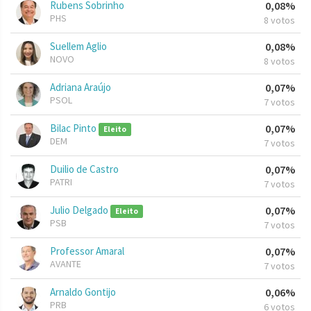
Rubens Sobrinho
0,08%
PHS
8 votos
Suellem Aglio
0,08%
NOVO
8 votos
Adriana Araújo
0,07%
PSOL
7 votos
Bilac Pinto
0,07%
Eleito
DEM
7 votos
Duilio de Castro
0,07%
PATRI
7 votos
Julio Delgado
0,07%
Eleito
PSB
7 votos
Professor Amaral
0,07%
AVANTE
7 votos
Arnaldo Gontijo
0,06%
PRB
6 votos