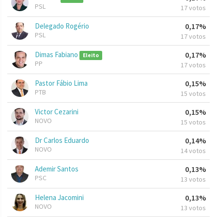
PSL
17 votos
Delegado Rogério
0,17%
PSL
17 votos
Dimas Fabiano
0,17%
Eleito
PP
17 votos
Pastor Fábio Lima
0,15%
PTB
15 votos
Victor Cezarini
0,15%
NOVO
15 votos
Dr Carlos Eduardo
0,14%
NOVO
14 votos
Ademir Santos
0,13%
PSC
13 votos
Helena Jacomini
0,13%
NOVO
13 votos