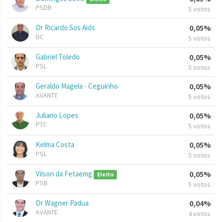
PSDB
5 votos
Dr Ricardo Sos Aids
0,05%
DC
5 votos
Gabriel Toledo
0,05%
PSL
5 votos
Geraldo Magela - Ceguinho
0,05%
AVANTE
5 votos
Juliano Lopes
0,05%
PTC
5 votos
Kelma Costa
0,05%
PSL
5 votos
Vilson da Fetaemg
0,05%
Eleito
PSB
5 votos
Dr Wagner Padua
0,04%
AVANTE
4 votos