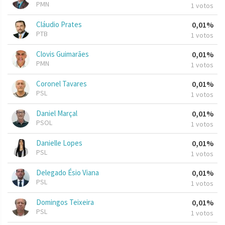
PMN
1 votos
Cláudio Prates
0,01%
PTB
1 votos
Clovis Guimarães
0,01%
PMN
1 votos
Coronel Tavares
0,01%
PSL
1 votos
Daniel Marçal
0,01%
PSOL
1 votos
Danielle Lopes
0,01%
PSL
1 votos
Delegado Ésio Viana
0,01%
PSL
1 votos
Domingos Teixeira
0,01%
PSL
1 votos