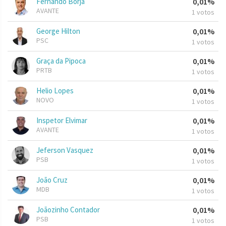
Fernando Borja
0,01%
AVANTE
1 votos
George Hilton
0,01%
PSC
1 votos
Graça da Pipoca
0,01%
PRTB
1 votos
Helio Lopes
0,01%
NOVO
1 votos
Inspetor Elvimar
0,01%
AVANTE
1 votos
Jeferson Vasquez
0,01%
PSB
1 votos
João Cruz
0,01%
MDB
1 votos
Joãozinho Contador
0,01%
PSB
1 votos