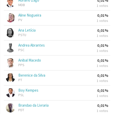
Adriano Zago
0,01%
MDB
1 votos
Aline Nogueira
0,01%
PV
1 votos
Ana Letícia
0,01%
PSTU
1 votos
Andrea Abrantes
0,01%
PSC
1 votos
Anibal Macedo
0,01%
PPS
1 votos
Berenice da Silva
0,01%
PT
1 votos
Boy Kempes
0,01%
PSL
1 votos
Brandao da Livraria
0,01%
PDT
1 votos