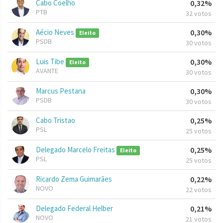
Cabo Coelho
0,32%
PTB
32 votos
Aécio Neves
0,30%
Eleito
PSDB
30 votos
Luis Tibe
0,30%
Eleito
AVANTE
30 votos
Marcus Pestana
0,30%
PSDB
30 votos
Cabo Tristao
0,25%
PSL
25 votos
Delegado Marcelo Freitas
0,25%
Eleito
PSL
25 votos
Ricardo Zema Guimarães
0,22%
NOVO
22 votos
Delegado Federal Helber
0,21%
NOVO
21 votos