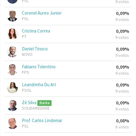
PSL
9 votos
Coronel Aureo Junior
0,09%
PSL
9 votos
Cristina Correa
0,09%
PT
9 votos
Daniel Tinoco
0,09%
NOVO
9 votos
Fabiano Tolentino
0,09%
PPS
9 votos
Leandrinha Du Art
0,09%
PSOL
9 votos
Zé Silva
0,09%
Eleito
SOLIDARIEDADE
9 votos
Prof. Carlos Lindomar
0,08%
PSL
8 votos