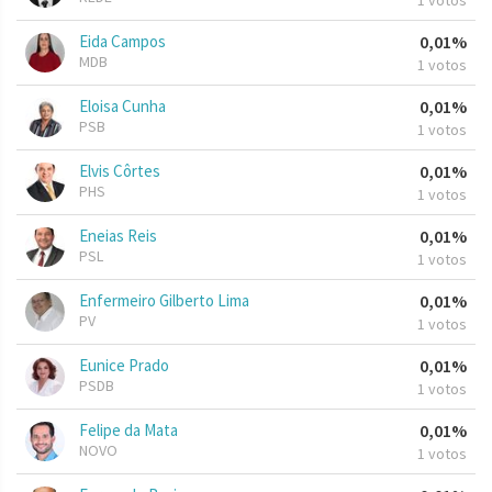
1 votos
Eida Campos
0,01%
MDB
1 votos
Eloisa Cunha
0,01%
PSB
1 votos
Elvis Côrtes
0,01%
PHS
1 votos
Eneias Reis
0,01%
PSL
1 votos
Enfermeiro Gilberto Lima
0,01%
PV
1 votos
Eunice Prado
0,01%
PSDB
1 votos
Felipe da Mata
0,01%
NOVO
1 votos