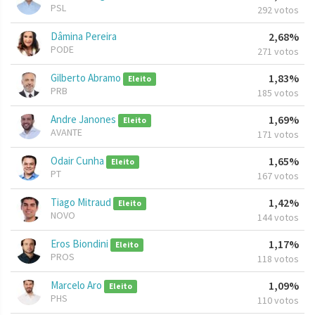
PSL
292 votos
Dâmina Pereira
2,68%
PODE
271 votos
Gilberto Abramo
1,83%
Eleito
PRB
185 votos
Andre Janones
1,69%
Eleito
AVANTE
171 votos
Odair Cunha
1,65%
Eleito
PT
167 votos
Tiago Mitraud
1,42%
Eleito
NOVO
144 votos
Eros Biondini
1,17%
Eleito
PROS
118 votos
Marcelo Aro
1,09%
Eleito
PHS
110 votos