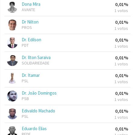
Dona Mira
0,01%
AVANTE
1 votos
Dr Nilton
0,01%
PROS
1 votos
Dr. Edilson
0,01%
PDT
1 votos
Dr. Ilton Saraiva
0,01%
SOLIDARIEDADE
1 votos
Dr. Itamar
0,01%
PSL
1 votos
Dr. João Domingos
0,01%
PSB
1 votos
Edivaldo Machado
0,01%
PSL
1 votos
Eduardo Elias
0,01%
REDE