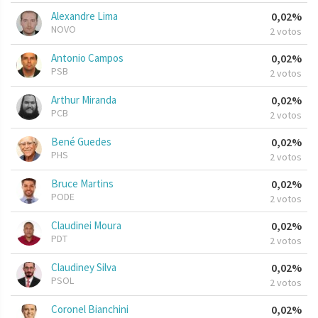
Alexandre Lima
0,02%
NOVO
2 votos
Antonio Campos
0,02%
PSB
2 votos
Arthur Miranda
0,02%
PCB
2 votos
Bené Guedes
0,02%
PHS
2 votos
Bruce Martins
0,02%
PODE
2 votos
Claudinei Moura
0,02%
PDT
2 votos
Claudiney Silva
0,02%
PSOL
2 votos
Coronel Bianchini
0,02%