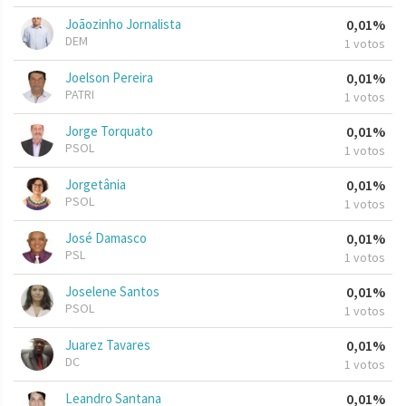
Joãozinho Jornalista
0,01%
DEM
1 votos
Joelson Pereira
0,01%
PATRI
1 votos
Jorge Torquato
0,01%
PSOL
1 votos
Jorgetânia
0,01%
PSOL
1 votos
José Damasco
0,01%
PSL
1 votos
Joselene Santos
0,01%
PSOL
1 votos
Juarez Tavares
0,01%
DC
1 votos
Leandro Santana
0,01%