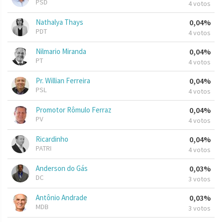
PSD
4 votos
Nathalya Thays
0,04%
PDT
4 votos
Nilmario Miranda
0,04%
PT
4 votos
Pr. Willian Ferreira
0,04%
PSL
4 votos
Promotor Rômulo Ferraz
0,04%
PV
4 votos
Ricardinho
0,04%
PATRI
4 votos
Anderson do Gás
0,03%
DC
3 votos
Antônio Andrade
0,03%
MDB
3 votos