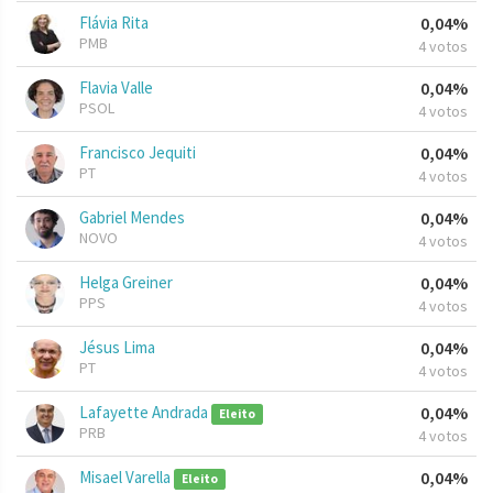
Flávia Rita
0,04%
PMB
4 votos
Flavia Valle
0,04%
PSOL
4 votos
Francisco Jequiti
0,04%
PT
4 votos
Gabriel Mendes
0,04%
NOVO
4 votos
Helga Greiner
0,04%
PPS
4 votos
Jésus Lima
0,04%
PT
4 votos
Lafayette Andrada
0,04%
Eleito
PRB
4 votos
Misael Varella
0,04%
Eleito