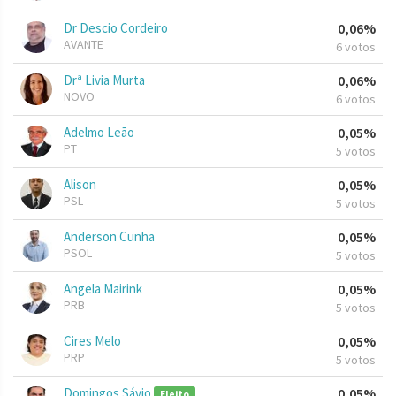
Dr Descio Cordeiro
0,06%
AVANTE
6 votos
Drª Livia Murta
0,06%
NOVO
6 votos
Adelmo Leão
0,05%
PT
5 votos
Alison
0,05%
PSL
5 votos
Anderson Cunha
0,05%
PSOL
5 votos
Angela Mairink
0,05%
PRB
5 votos
Cires Melo
0,05%
PRP
5 votos
Domingos Sávio
0,05%
Eleito