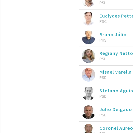
PSL
Euclydes Pett
PSC
Bruno Júlio
PHS
Regiany Nett
PSL
Misael Varella
PSD
Stefano Agui
PSD
Julio Delgad
PSB
Coronel Aureo