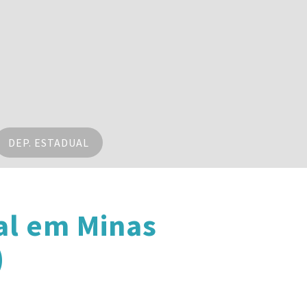
DEP. ESTADUAL
al em Minas
)