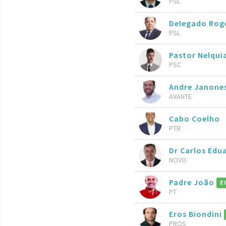
PSL
Delegado Rog
PSL
Pastor Nelqui
PSC
Andre Janone
AVANTE
Cabo Coelho
PTB
Dr Carlos Edu
NOVO
Padre João
E
PT
Eros Biondini
PROS