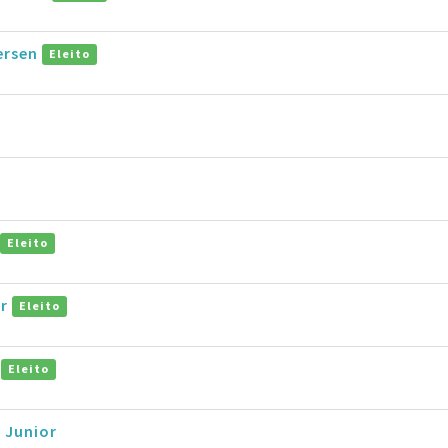
ersen
Eleito
o
Eleito
ar
Eleito
o
Eleito
 Junior