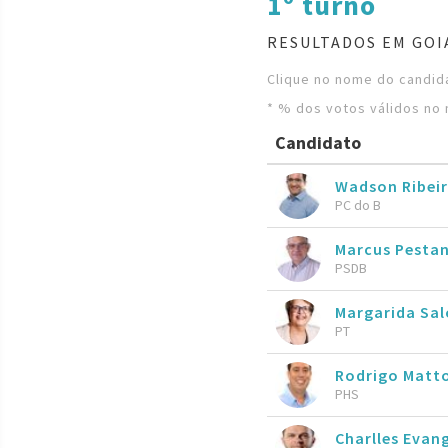
1º turno
RESULTADOS EM GOI
Clique no nome do candida
* % dos votos válidos no 
Candidato
Wadson Ribei
PC do B
Marcus Pesta
PSDB
Margarida S
PT
Rodrigo Matt
PHS
Charlles Evan