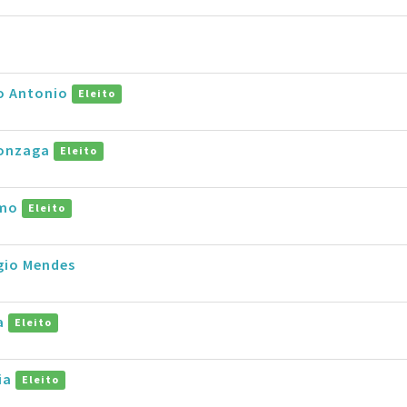
ro Antonio
Eleito
Gonzaga
Eleito
amo
Eleito
gio Mendes
na
Eleito
ia
Eleito