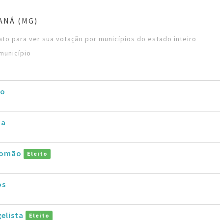
ANÁ (MG)
to para ver sua votação por municípios do estado inteiro
município
ro
na
alomão
Eleito
os
gelista
Eleito