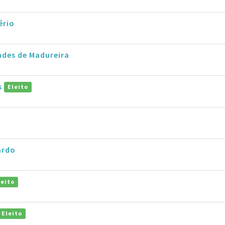
ério
ades de Madureira
s
Eleito
ardo
leito
Eleito