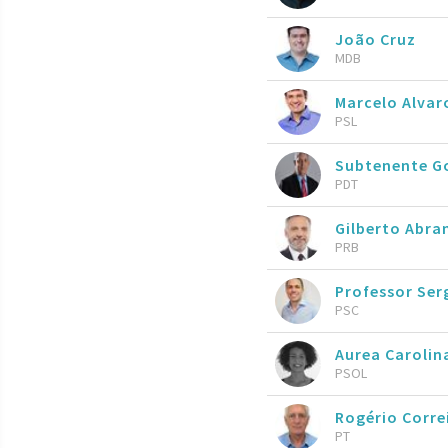
João Cruz
MDB
Marcelo Alva
PSL
Subtenente 
PDT
Gilberto Abr
PRB
Professor Ser
PSC
Aurea Caroli
PSOL
Rogério Corre
PT