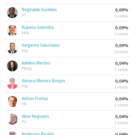
Reginaldo Euclides
0,09%
PT
2 votos
Rubens Sobrinho
0,09%
PHS
2 votos
Sargento Salustiano
0,09%
PSL
2 votos
Adelina Martins
0,04%
PROS
1 votos
Adriana Moreira Borges
0,04%
PSL
1 votos
Aelton Freitas
0,04%
PR
1 votos
Aline Nogueira
0,04%
PV
1 votos
Anderson Racilan
0,04%