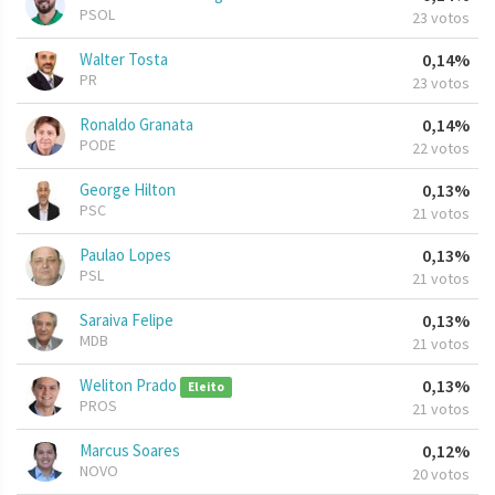
PSOL
23 votos
Walter Tosta
0,14%
PR
23 votos
Ronaldo Granata
0,14%
PODE
22 votos
George Hilton
0,13%
PSC
21 votos
Paulao Lopes
0,13%
PSL
21 votos
Saraiva Felipe
0,13%
MDB
21 votos
Weliton Prado
0,13%
Eleito
PROS
21 votos
Marcus Soares
0,12%
NOVO
20 votos