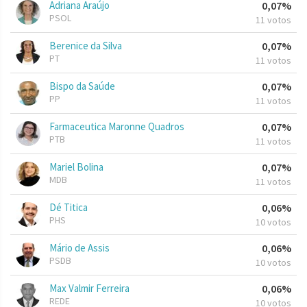
Adriana Araújo
0,07%
PSOL
11 votos
Berenice da Silva
0,07%
PT
11 votos
Bispo da Saúde
0,07%
PP
11 votos
Farmaceutica Maronne Quadros
0,07%
PTB
11 votos
Mariel Bolina
0,07%
MDB
11 votos
Dé Titica
0,06%
PHS
10 votos
Mário de Assis
0,06%
PSDB
10 votos
Max Valmir Ferreira
0,06%
REDE
10 votos