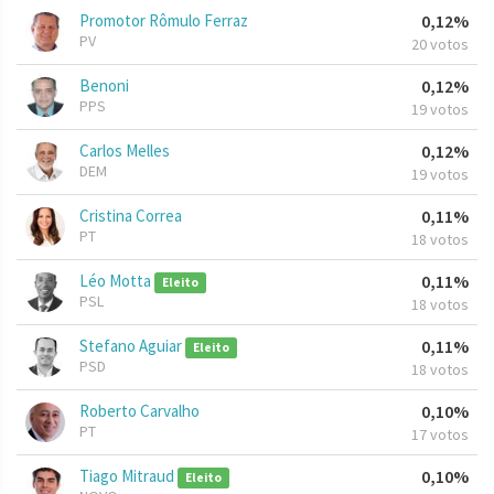
Promotor Rômulo Ferraz
0,12%
PV
20 votos
Benoni
0,12%
PPS
19 votos
Carlos Melles
0,12%
DEM
19 votos
Cristina Correa
0,11%
PT
18 votos
Léo Motta
0,11%
Eleito
PSL
18 votos
Stefano Aguiar
0,11%
Eleito
PSD
18 votos
Roberto Carvalho
0,10%
PT
17 votos
Tiago Mitraud
0,10%
Eleito