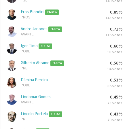
PSL
149 votos
Eros Biondini
0,89%
Eleito
PROS
145 votos
Andre Janones
0,71%
Eleito
AVANTE
116 votos
Igor Timo
0,60%
Eleito
PODE
98 votos
Gilberto Abramo
0,58%
Eleito
PRB
94 votos
Dâmina Pereira
0,53%
PODE
86 votos
Lindomar Gomes
0,45%
AVANTE
73 votos
Lincoln Portela
0,43%
Eleito
PR
70 votos