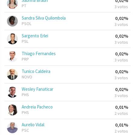
Sabrina Braun
0,02%
PT
3 votos
Sandra Silva Quilombola
0,02%
PSOL
3 votos
Sargento Erlei
0,02%
PSL
3 votos
Thiago Fernandes
0,02%
PRP
3 votos
Tunico Caldeira
0,02%
NOVO
3 votos
Wesley Fanaticar
0,02%
PHS
3 votos
Andreia Pacheco
0,01%
PHS
2 votos
Aurelio Vidal
0,01%
PSC
2 votos