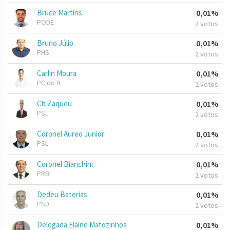
Bruce Martins
0,01%
PODE
2 votos
Bruno Júlio
0,01%
PHS
2 votos
Carlin Moura
0,01%
PC do B
2 votos
Cb Zaqueu
0,01%
PSL
2 votos
Coronel Aureo Junior
0,01%
PSL
2 votos
Coronel Bianchini
0,01%
PRB
2 votos
Dedeu Baterias
0,01%
PSD
2 votos
Delegada Elaine Matozinhos
0,01%