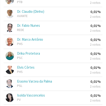
PTB
2 votos
Dr. Claudio (Dinho)
0,01%
AVANTE
2 votos
Dr. Fabio Nunes
0,01%
REDE
2 votos
Dr. Marco Antônio
0,01%
PHS
2 votos
Drika Protetora
0,01%
PSC
2 votos
Elvis Côrtes
0,01%
PHS
2 votos
Erasmo Varzea da Palma
0,01%
PSL
2 votos
Isolda Vasconcelos
0,01%
PV
2 votos