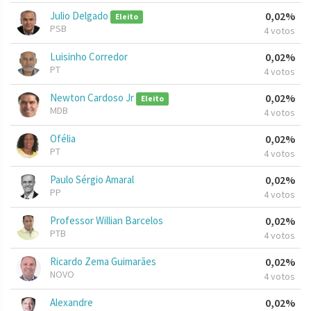
Julio Delgado
0,02%
Eleito
PSB
4 votos
Luisinho Corredor
0,02%
PT
4 votos
Newton Cardoso Jr
0,02%
Eleito
MDB
4 votos
Ofélia
0,02%
PT
4 votos
Paulo Sérgio Amaral
0,02%
PP
4 votos
Professor Willian Barcelos
0,02%
PTB
4 votos
Ricardo Zema Guimarães
0,02%
NOVO
4 votos
Alexandre
0,02%