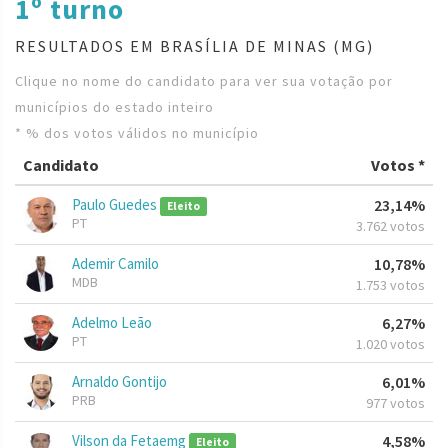
1º turno
RESULTADOS EM BRASÍLIA DE MINAS (MG)
Clique no nome do candidato para ver sua votação por
municípios do estado inteiro
* % dos votos válidos no município
Candidato
Votos *
Paulo Guedes
23,14%
Eleito
PT
3.762 votos
Ademir Camilo
10,78%
MDB
1.753 votos
Adelmo Leão
6,27%
PT
1.020 votos
Arnaldo Gontijo
6,01%
PRB
977 votos
Vilson da Fetaemg
4,58%
Eleito