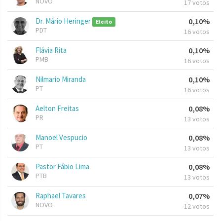
NOVO
17 votos
Dr. Mário Heringer
0,10%
Eleito
PDT
16 votos
Flávia Rita
0,10%
PMB
16 votos
Nilmario Miranda
0,10%
PT
16 votos
Aelton Freitas
0,08%
PR
13 votos
Manoel Vespucio
0,08%
PT
13 votos
Pastor Fábio Lima
0,08%
PTB
13 votos
Raphael Tavares
0,07%
NOVO
12 votos