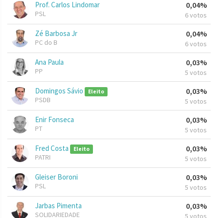
Prof. Carlos Lindomar
0,04%
PSL
6 votos
Zé Barbosa Jr
0,04%
PC do B
6 votos
Ana Paula
0,03%
PP
5 votos
Domingos Sávio
0,03%
Eleito
PSDB
5 votos
Enir Fonseca
0,03%
PT
5 votos
Fred Costa
0,03%
Eleito
PATRI
5 votos
Gleiser Boroni
0,03%
PSL
5 votos
Jarbas Pimenta
0,03%
SOLIDARIEDADE
5 votos