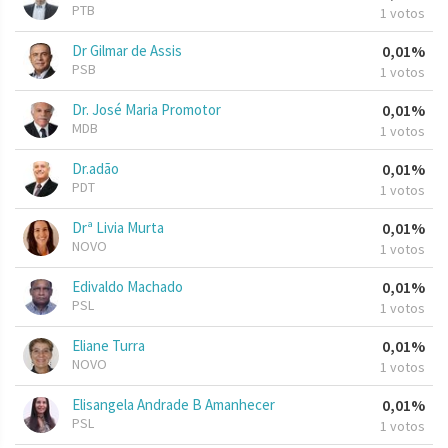
PTB
1 votos
Dr Gilmar de Assis
0,01%
PSB
1 votos
Dr. José Maria Promotor
0,01%
MDB
1 votos
Dr.adão
0,01%
PDT
1 votos
Drª Livia Murta
0,01%
NOVO
1 votos
Edivaldo Machado
0,01%
PSL
1 votos
Eliane Turra
0,01%
NOVO
1 votos
Elisangela Andrade B Amanhecer
0,01%
PSL
1 votos