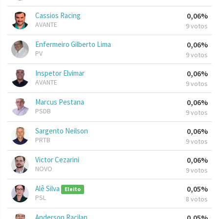
Cassios Racing
0,06%
AVANTE
9 votos
Enfermeiro Gilberto Lima
0,06%
PV
9 votos
Inspetor Elvimar
0,06%
AVANTE
9 votos
Marcus Pestana
0,06%
PSDB
9 votos
Sargento Neilson
0,06%
PRTB
9 votos
Victor Cezarini
0,06%
NOVO
9 votos
Alê Silva
0,05%
Eleito
PSL
8 votos
Anderson Racilan
0,05%