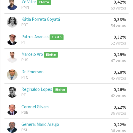
Zé Vitor
0,42%
Eleito
PMN
69 votos
Kátia Porreta Goyatá
0,33%
PDT
54 votos
Patrus Ananias
0,32%
Eleito
PT
52 votos
Marcelo Aro
0,29%
Eleito
PHS
47 votos
Dr. Emerson
0,28%
PTC
45 votos
Reginaldo Lopes
0,26%
Eleito
PT
42 votos
Coronel Gilvam
0,22%
PSB
36 votos
General Mario Araujo
0,22%
PSL
36 votos