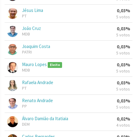
Jésus Lima
0,03%
PT
5 votos
João Cruz
0,03%
MDB
5 votos
Joaquim Costa
0,03%
PATRI
5 votos
Mauro Lopes
0,03%
Eleito
MDB
5 votos
Rafaela Andrade
0,03%
PT
5 votos
Renato Andrade
0,03%
PP
5 votos
Álvaro Damião da Itatiaia
0,02%
DEM
4 votos
Carlos Bernardes
0,02%