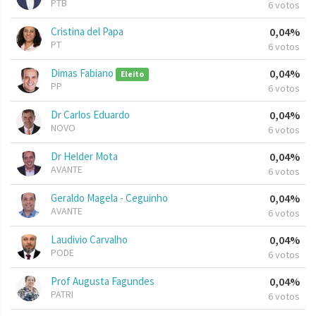
PTB
6 votos
Cristina del Papa
0,04%
PT
6 votos
Dimas Fabiano
0,04%
Eleito
PP
6 votos
Dr Carlos Eduardo
0,04%
NOVO
6 votos
Dr Helder Mota
0,04%
AVANTE
6 votos
Geraldo Magela - Ceguinho
0,04%
AVANTE
6 votos
Laudivio Carvalho
0,04%
PODE
6 votos
Prof Augusta Fagundes
0,04%
PATRI
6 votos