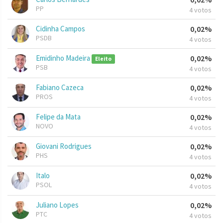
PP
4 votos
Cidinha Campos
0,02%
PSDB
4 votos
Emidinho Madeira
0,02%
Eleito
PSB
4 votos
Fabiano Cazeca
0,02%
PROS
4 votos
Felipe da Mata
0,02%
NOVO
4 votos
Giovani Rodrigues
0,02%
PHS
4 votos
Italo
0,02%
PSOL
4 votos
Juliano Lopes
0,02%
PTC
4 votos