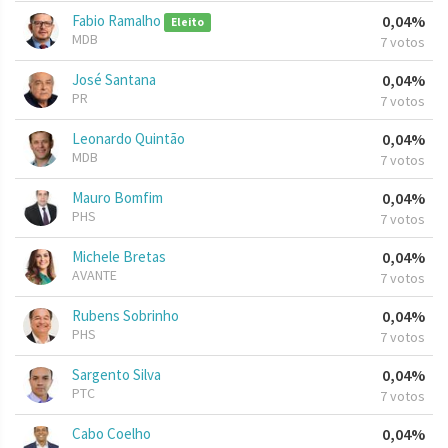
Fabio Ramalho
0,04%
Eleito
MDB
7 votos
José Santana
0,04%
PR
7 votos
Leonardo Quintão
0,04%
MDB
7 votos
Mauro Bomfim
0,04%
PHS
7 votos
Michele Bretas
0,04%
AVANTE
7 votos
Rubens Sobrinho
0,04%
PHS
7 votos
Sargento Silva
0,04%
PTC
7 votos
Cabo Coelho
0,04%