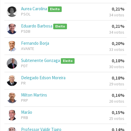
Aurea Carolina
0,21%
Eleito
PSOL
34 votos
Eduardo Barbosa
0,21%
Eleito
PSDB
34 votos
Fernando Borja
0,20%
AVANTE
33 votos
Subtenente Gonzaga
0,18%
Eleito
PDT
30 votos
Delegado Edson Moreira
0,18%
PR
29 votos
Milton Martins
0,16%
PRP
26 votos
Marão
0,15%
PRB
25 votos
Professor Valdir Tiago
0,14%