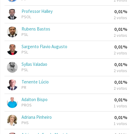
2 votos
Professor Halley
0,01%
PSOL
2 votos
Rubens Bastos
0,01%
PSL
2 votos
Sargento Flavio Augusto
0,01%
PSL
2 votos
Syllas Valadao
0,01%
PSL
2 votos
Tenente Lúcio
0,01%
PR
2 votos
Adalton Bispo
0,01%
PROS
1 votos
Adriana Pinheiro
0,01%
PHS
1 votos