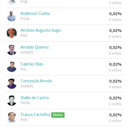
PSB
3 votos
Anderson Cunha
0,02%
PSOL
3 votos
Antônio Augusto Gugu
0,02%
PHS
3 votos
Arnaldo Queiroz
0,02%
AVANTE
3 votos
Capitão Elias
0,02%
PSL
3 votos
Conceição Arruda
0,02%
AVANTE
3 votos
Duilio de Castro
0,02%
PATRI
3 votos
Franco Cartafina
0,02%
Eleito
PHS
3 votos