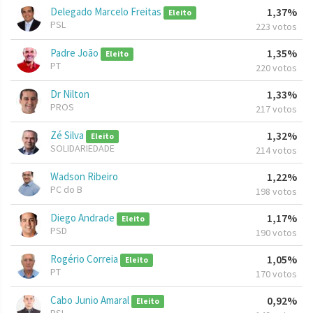
Delegado Marcelo Freitas
1,37%
Eleito
PSL
223 votos
Padre João
1,35%
Eleito
PT
220 votos
Dr Nilton
1,33%
PROS
217 votos
Zé Silva
1,32%
Eleito
SOLIDARIEDADE
214 votos
Wadson Ribeiro
1,22%
PC do B
198 votos
Diego Andrade
1,17%
Eleito
PSD
190 votos
Rogério Correia
1,05%
Eleito
PT
170 votos
Cabo Junio Amaral
0,92%
Eleito