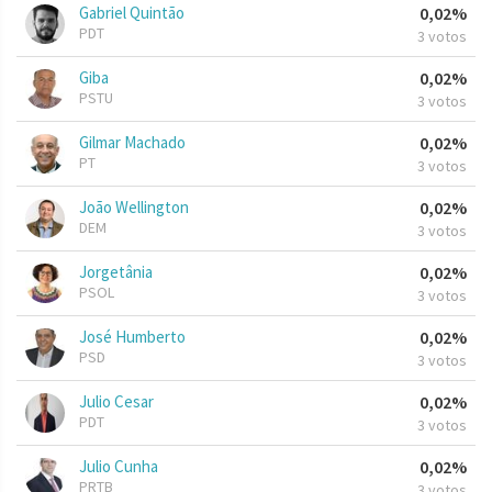
Gabriel Quintão
0,02%
PDT
3 votos
Giba
0,02%
PSTU
3 votos
Gilmar Machado
0,02%
PT
3 votos
João Wellington
0,02%
DEM
3 votos
Jorgetânia
0,02%
PSOL
3 votos
José Humberto
0,02%
PSD
3 votos
Julio Cesar
0,02%
PDT
3 votos
Julio Cunha
0,02%
PRTB
3 votos