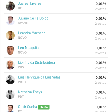
Juarez Tavares
0,01%
DC
2 votos
Juliano Ce Ta Doido
0,01%
AVANTE
2 votos
Leandra Machado
0,01%
NOVO
2 votos
Leo Mesquita
0,01%
NOVO
2 votos
Lipinho da Distribuidora
0,01%
PHS
2 votos
Luiz Henrique da Luiz Vidas
0,01%
PRTB
2 votos
Nathalya Thays
0,01%
PDT
2 votos
Odair Cunha
0,01%
Eleito
PT