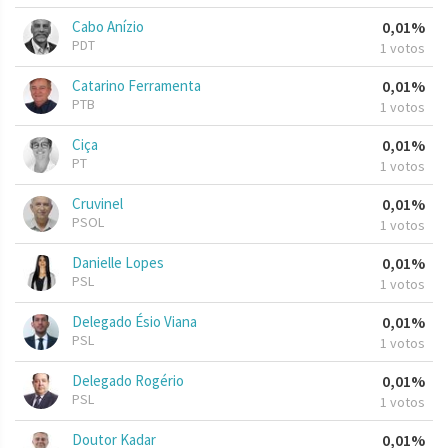
Cabo Anízio
0,01%
PDT
1 votos
Catarino Ferramenta
0,01%
PTB
1 votos
Ciça
0,01%
PT
1 votos
Cruvinel
0,01%
PSOL
1 votos
Danielle Lopes
0,01%
PSL
1 votos
Delegado Ésio Viana
0,01%
PSL
1 votos
Delegado Rogério
0,01%
PSL
1 votos
Doutor Kadar
0,01%