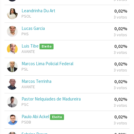
Leandrinha Du Art
0,02%
PSOL
3 votos
Lucas Garcia
0,02%
PHS
3 votos
Luis Tibe
0,02%
Eleito
AVANTE
3 votos
Marcos Lima Policial Federal
0,02%
PSL
3 votos
Marcos Terrinha
0,02%
AVANTE
3 votos
Pastor Nelquiades de Madureira
0,02%
PSC
3 votos
Paulo Abi Ackel
0,02%
Eleito
PSDB
3 votos