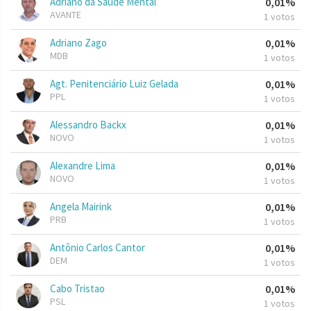
Adriano da Saude Mental
0,01%
AVANTE
1 votos
Adriano Zago
0,01%
MDB
1 votos
Agt. Penitenciário Luiz Gelada
0,01%
PPL
1 votos
Alessandro Backx
0,01%
NOVO
1 votos
Alexandre Lima
0,01%
NOVO
1 votos
Angela Mairink
0,01%
PRB
1 votos
Antônio Carlos Cantor
0,01%
DEM
1 votos
Cabo Tristao
0,01%
PSL
1 votos