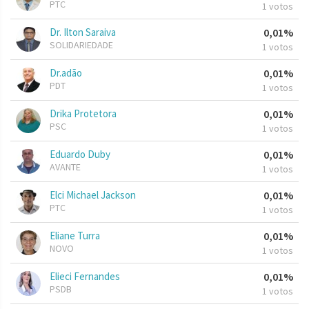
PTC
1 votos
Dr. Ilton Saraiva
0,01%
SOLIDARIEDADE
1 votos
Dr.adão
0,01%
PDT
1 votos
Drika Protetora
0,01%
PSC
1 votos
Eduardo Duby
0,01%
AVANTE
1 votos
Elci Michael Jackson
0,01%
PTC
1 votos
Eliane Turra
0,01%
NOVO
1 votos
Elieci Fernandes
0,01%
PSDB
1 votos