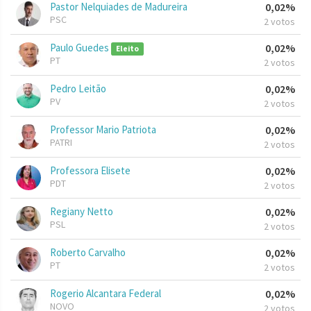
Pastor Nelquiades de Madureira
0,02%
PSC
2 votos
Paulo Guedes
0,02%
Eleito
PT
2 votos
Pedro Leitão
0,02%
PV
2 votos
Professor Mario Patriota
0,02%
PATRI
2 votos
Professora Elisete
0,02%
PDT
2 votos
Regiany Netto
0,02%
PSL
2 votos
Roberto Carvalho
0,02%
PT
2 votos
Rogerio Alcantara Federal
0,02%
NOVO
2 votos