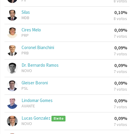
PV
8 votos
Silas
0,10%
MDB
8 votos
Cires Melo
0,09%
PRP
7 votos
Coronel Bianchini
0,09%
PRB
7 votos
Dr. Bernardo Ramos
0,09%
NOVO
7 votos
Gleiser Boroni
0,09%
PSL
7 votos
Lindomar Gomes
0,09%
AVANTE
7 votos
Lucas Gonzalez
0,09%
Eleito
NOVO
7 votos