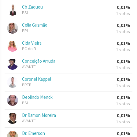
Cb Zaqueu
0,01%
PSL
1 votos
Celia Gusmão
0,01%
PPL
1 votos
Cida Vieira
0,01%
PC do B
1 votos
Conceição Arruda
0,01%
AVANTE
1 votos
Coronel Kappel
0,01%
PRTB
1 votos
Deolindo Menck
0,01%
PSL
1 votos
Dr Ramon Moreira
0,01%
AVANTE
1 votos
Dr. Emerson
0,01%