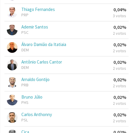
Thiago Fernandes
0,04%
PRP
3 votos
Ademir Santos
0,02%
PSC
2 votos
Álvaro Damião da Itatiaia
0,02%
DEM
2 votos
Antônio Carlos Cantor
0,02%
DEM
2 votos
Arnaldo Gontijo
0,02%
PRB
2 votos
Bruno Júlio
0,02%
PHS
2 votos
Carlos Anthonny
0,02%
PSL
2 votos
Ciça
0,02%