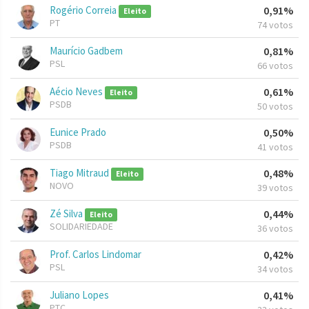
Rogério Correia
0,91%
Eleito
PT
74 votos
Maurício Gadbem
0,81%
PSL
66 votos
Aécio Neves
0,61%
Eleito
PSDB
50 votos
Eunice Prado
0,50%
PSDB
41 votos
Tiago Mitraud
0,48%
Eleito
NOVO
39 votos
Zé Silva
0,44%
Eleito
SOLIDARIEDADE
36 votos
Prof. Carlos Lindomar
0,42%
PSL
34 votos
Juliano Lopes
0,41%
PTC