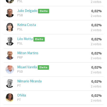
PSL
2 votos
Julio Delgado
0,02%
Eleito
PSB
2 votos
Kelma Costa
0,02%
PSL
2 votos
Léo Motta
0,02%
Eleito
PSL
2 votos
Milton Martins
0,02%
PRP
2 votos
Misael Varella
0,02%
Eleito
PSD
2 votos
Nilmario Miranda
0,02%
PT
2 votos
Ofélia
0,02%
PT
2 votos