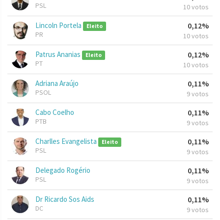
PSL
10 votos
Lincoln Portela
0,12%
Eleito
PR
10 votos
Patrus Ananias
0,12%
Eleito
PT
10 votos
Adriana Araújo
0,11%
PSOL
9 votos
Cabo Coelho
0,11%
PTB
9 votos
Charlles Evangelista
0,11%
Eleito
PSL
9 votos
Delegado Rogério
0,11%
PSL
9 votos
Dr Ricardo Sos Aids
0,11%
DC
9 votos