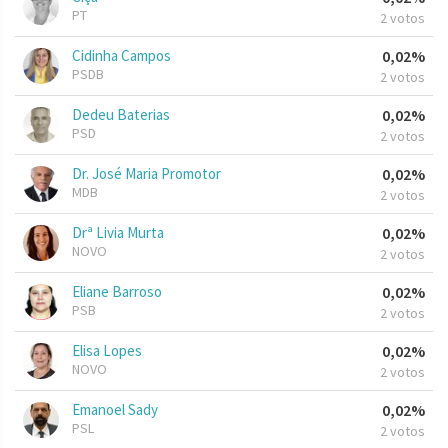
PT
2 votos
Cidinha Campos
0,02%
PSDB
2 votos
Dedeu Baterias
0,02%
PSD
2 votos
Dr. José Maria Promotor
0,02%
MDB
2 votos
Drª Livia Murta
0,02%
NOVO
2 votos
Eliane Barroso
0,02%
PSB
2 votos
Elisa Lopes
0,02%
NOVO
2 votos
Emanoel Sady
0,02%
PSL
2 votos