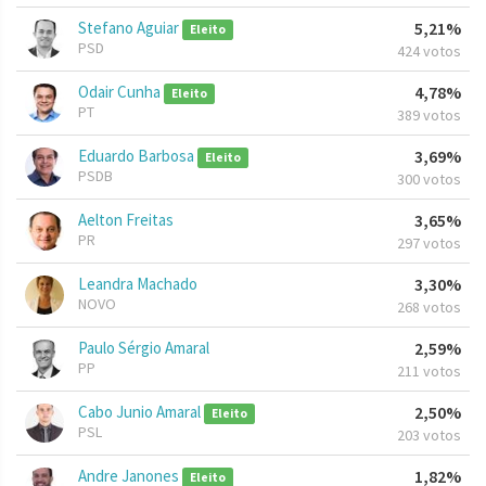
Stefano Aguiar
5,21%
Eleito
PSD
424 votos
Odair Cunha
4,78%
Eleito
PT
389 votos
Eduardo Barbosa
3,69%
Eleito
PSDB
300 votos
Aelton Freitas
3,65%
PR
297 votos
Leandra Machado
3,30%
NOVO
268 votos
Paulo Sérgio Amaral
2,59%
PP
211 votos
Cabo Junio Amaral
2,50%
Eleito
PSL
203 votos
Andre Janones
1,82%
Eleito