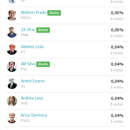
PP
4 votos
Weliton Prado
0,05%
Eleito
PROS
4 votos
Zé Vitor
0,05%
Eleito
PMN
4 votos
Adelmo Leão
0,04%
PT
3 votos
Alê Silva
0,04%
Eleito
PSL
3 votos
André Soares
0,04%
DC
3 votos
Andréa Lima
0,04%
PHS
3 votos
Artur Dentista
0,04%
PSOL
3 votos