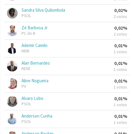
Sandra Silva Quilombola
0,02%
PSOL
2 votos
Zé Barbosa Jr
0,02%
PC do B
2 votos
Ademir Camilo
0,01%
MDB
1 votos
Alan Bernardes
0,01%
REDE
1 votos
Aline Nogueira
0,01%
PV
1 votos
Alvaro Lobo
0,01%
PSOL
1 votos
Anderson Cunha
0,01%
PSOL
1 votos
Anderson Racilan
0,01%