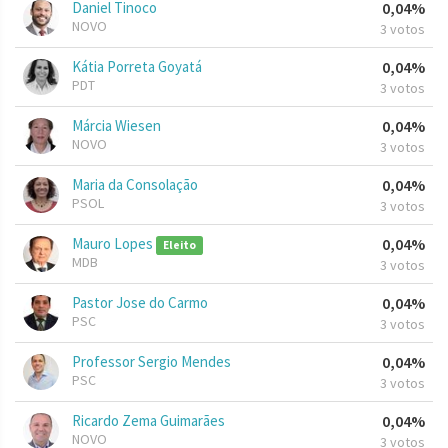
Daniel Tinoco
0,04%
NOVO
3 votos
Kátia Porreta Goyatá
0,04%
PDT
3 votos
Márcia Wiesen
0,04%
NOVO
3 votos
Maria da Consolação
0,04%
PSOL
3 votos
Mauro Lopes
0,04%
Eleito
MDB
3 votos
Pastor Jose do Carmo
0,04%
PSC
3 votos
Professor Sergio Mendes
0,04%
PSC
3 votos
Ricardo Zema Guimarães
0,04%
NOVO
3 votos