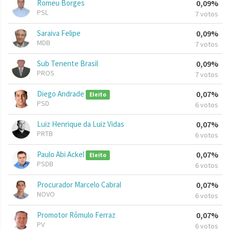
Romeu Borges
0,09%
PSL
7 votos
Saraiva Felipe
0,09%
MDB
7 votos
Sub Tenente Brasil
0,09%
PROS
7 votos
Diego Andrade
0,07%
Eleito
PSD
6 votos
Luiz Henrique da Luiz Vidas
0,07%
PRTB
6 votos
Paulo Abi Ackel
0,07%
Eleito
PSDB
6 votos
Procurador Marcelo Cabral
0,07%
NOVO
6 votos
Promotor Rômulo Ferraz
0,07%
PV
6 votos