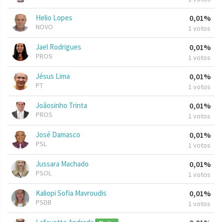
Helio Lopes
0,01%
NOVO
1 votos
Jael Rodrigues
0,01%
PROS
1 votos
Jésus Lima
0,01%
PT
1 votos
Joãosinho Trinta
0,01%
PROS
1 votos
José Damasco
0,01%
PSL
1 votos
Jussara Machado
0,01%
PSOL
1 votos
Kaliopi Sofia Mavroudis
0,01%
PSDB
1 votos