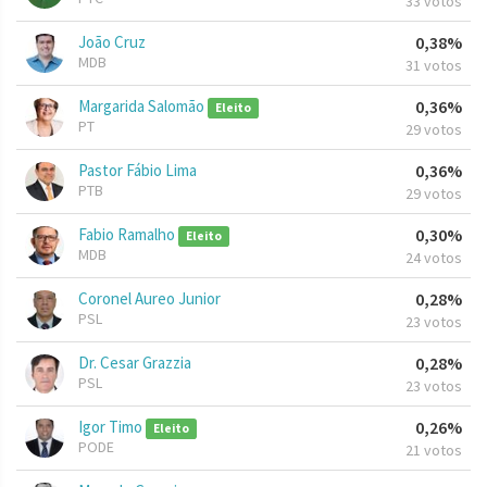
33 votos
João Cruz
0,38%
MDB
31 votos
Margarida Salomão
0,36%
Eleito
PT
29 votos
Pastor Fábio Lima
0,36%
PTB
29 votos
Fabio Ramalho
0,30%
Eleito
MDB
24 votos
Coronel Aureo Junior
0,28%
PSL
23 votos
Dr. Cesar Grazzia
0,28%
PSL
23 votos
Igor Timo
0,26%
Eleito
PODE
21 votos