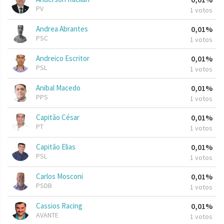
PV
1 votos
Andrea Abrantes
0,01%
PSC
1 votos
Andreico Escritor
0,01%
PSL
1 votos
Anibal Macedo
0,01%
PPS
1 votos
Capitão César
0,01%
PT
1 votos
Capitão Elias
0,01%
PSL
1 votos
Carlos Mosconi
0,01%
PSDB
1 votos
Cassios Racing
0,01%
AVANTE
1 votos