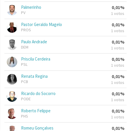
Palmerinho
0,01%
PV
1 votos
Pastor Geraldo Magelo
0,01%
PROS
1 votos
Paulo Andrade
0,01%
DEM
1 votos
Priscila Cerdeira
0,01%
PSL
1 votos
Renata Regina
0,01%
PCB
1 votos
Ricardo do Socorro
0,01%
PODE
1 votos
Roberto Felippe
0,01%
PHS
1 votos
Romeu Gonçalves
0,01%