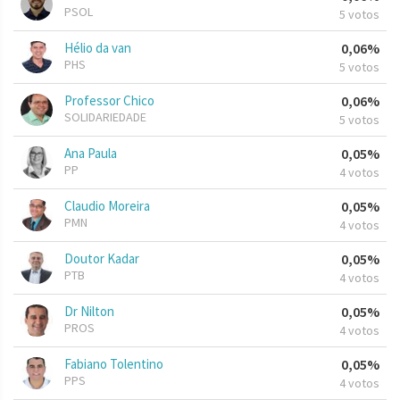
PSOL
5 votos
Hélio da van
0,06%
PHS
5 votos
Professor Chico
0,06%
SOLIDARIEDADE
5 votos
Ana Paula
0,05%
PP
4 votos
Claudio Moreira
0,05%
PMN
4 votos
Doutor Kadar
0,05%
PTB
4 votos
Dr Nilton
0,05%
PROS
4 votos
Fabiano Tolentino
0,05%
PPS
4 votos