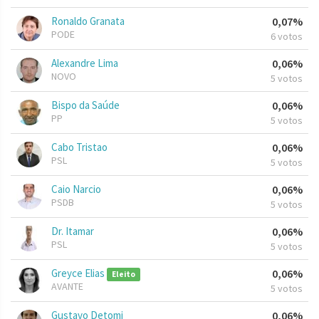
Ronaldo Granata
0,07%
PODE
6 votos
Alexandre Lima
0,06%
NOVO
5 votos
Bispo da Saúde
0,06%
PP
5 votos
Cabo Tristao
0,06%
PSL
5 votos
Caio Narcio
0,06%
PSDB
5 votos
Dr. Itamar
0,06%
PSL
5 votos
Greyce Elias
0,06%
Eleito
AVANTE
5 votos
Gustavo Detomi
0,06%