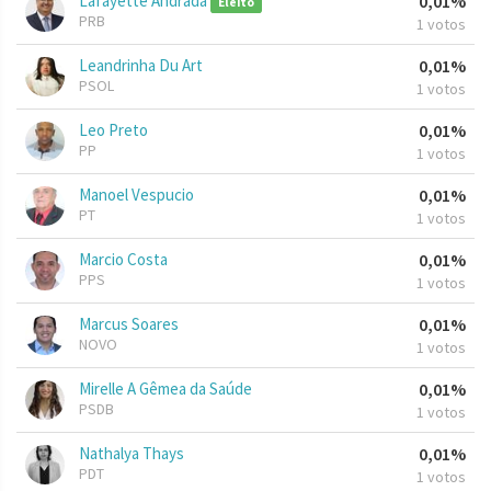
Lafayette Andrada
0,01%
Eleito
PRB
1 votos
Leandrinha Du Art
0,01%
PSOL
1 votos
Leo Preto
0,01%
PP
1 votos
Manoel Vespucio
0,01%
PT
1 votos
Marcio Costa
0,01%
PPS
1 votos
Marcus Soares
0,01%
NOVO
1 votos
Mirelle A Gêmea da Saúde
0,01%
PSDB
1 votos
Nathalya Thays
0,01%
PDT
1 votos