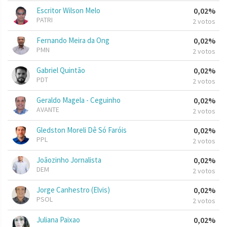
Escritor Wilson Melo
0,02%
PATRI
2 votos
Fernando Meira da Ong
0,02%
PMN
2 votos
Gabriel Quintão
0,02%
PDT
2 votos
Geraldo Magela - Ceguinho
0,02%
AVANTE
2 votos
Gledston Moreli Dê Só Faróis
0,02%
PPL
2 votos
Joãozinho Jornalista
0,02%
DEM
2 votos
Jorge Canhestro (Elvis)
0,02%
PSOL
2 votos
Juliana Paixao
0,02%