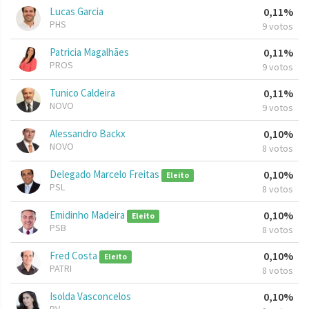
Lucas Garcia
0,11%
PHS
9 votos
Patricia Magalhães
0,11%
PROS
9 votos
Tunico Caldeira
0,11%
NOVO
9 votos
Alessandro Backx
0,10%
NOVO
8 votos
Delegado Marcelo Freitas
0,10%
Eleito
PSL
8 votos
Emidinho Madeira
0,10%
Eleito
PSB
8 votos
Fred Costa
0,10%
Eleito
PATRI
8 votos
Isolda Vasconcelos
0,10%