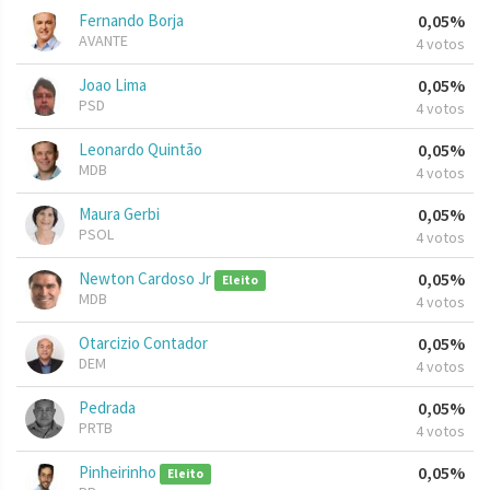
Fernando Borja
0,05%
AVANTE
4 votos
Joao Lima
0,05%
PSD
4 votos
Leonardo Quintão
0,05%
MDB
4 votos
Maura Gerbi
0,05%
PSOL
4 votos
Newton Cardoso Jr
0,05%
Eleito
MDB
4 votos
Otarcizio Contador
0,05%
DEM
4 votos
Pedrada
0,05%
PRTB
4 votos
Pinheirinho
0,05%
Eleito