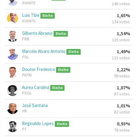
AVANTE
148 votos
Luis Tibe
1,65%
Eleito
AVANTE
134 votos
Gilberto Abramo
1,54%
Eleito
PRB
125 votos
Marcelo Alvaro Antonio
1,49%
Eleito
PSL
121 votos
Doutor Frederico
1,22%
Eleito
PATRI
99 votos
Aurea Carolina
1,07%
Eleito
PSOL
87 votos
José Santana
1,01%
PR
82 votos
Reginaldo Lopes
0,93%
Eleito
PT
76 votos