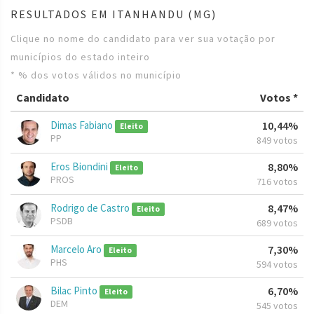
RESULTADOS EM ITANHANDU (MG)
Clique no nome do candidato para ver sua votação por
municípios do estado inteiro
* % dos votos válidos no município
Candidato
Votos *
Dimas Fabiano
10,44%
Eleito
PP
849 votos
Eros Biondini
8,80%
Eleito
PROS
716 votos
Rodrigo de Castro
8,47%
Eleito
PSDB
689 votos
Marcelo Aro
7,30%
Eleito
PHS
594 votos
Bilac Pinto
6,70%
Eleito
DEM
545 votos