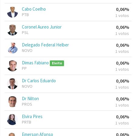
Cabo Coelho
0,06%
PTB
1 votos
Coronel Aureo Junior
0,06%
PSL
1 votos
Delegado Federal Helber
0,06%
NOVO
1 votos
Dimas Fabiano
0,06%
Eleito
PP
1 votos
Dr Carlos Eduardo
0,06%
NOVO
1 votos
Dr Nilton
0,06%
PROS
1 votos
Elvira Pires
0,06%
PRTB
1 votos
Emerson Afonso
0,06%