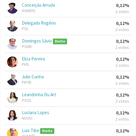
Conceição Arruda
0,12%
AVANTE
2 votos
Delegado Rogério
0,12%
PSL
2 votos
Domingos Sávio
0,12%
Eleito
PSDB
2 votos
Eliza Pereira
0,12%
PHS
2 votos
Julio Cunha
0,12%
PRTB
2 votos
Leandrinha Du Art
0,12%
PSOL
2 votos
Luciana Lopes
0,12%
NOVO
2 votos
Luis Tibe
0,12%
Eleito