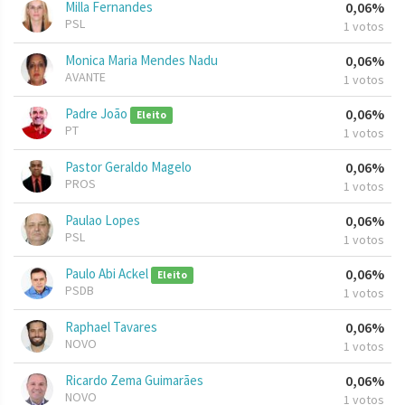
Milla Fernandes
0,06%
PSL
1 votos
Monica Maria Mendes Nadu
0,06%
AVANTE
1 votos
Padre João
0,06%
Eleito
PT
1 votos
Pastor Geraldo Magelo
0,06%
PROS
1 votos
Paulao Lopes
0,06%
PSL
1 votos
Paulo Abi Ackel
0,06%
Eleito
PSDB
1 votos
Raphael Tavares
0,06%
NOVO
1 votos
Ricardo Zema Guimarães
0,06%
NOVO
1 votos