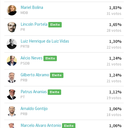
Mariel Bolina
1,83%
MDB
31 votos
Lincoln Portela
1,65%
Eleito
PR
28 votos
Luiz Henrique da Luiz Vidas
1,30%
PRTB
22 votos
Aécio Neves
1,24%
Eleito
PSDB
21 votos
Gilberto Abramo
1,24%
Eleito
PRB
21 votos
Patrus Ananias
1,12%
Eleito
PT
19 votos
Arnaldo Gontijo
1,06%
PRB
18 votos
Marcelo Alvaro Antonio
1,06%
Eleito