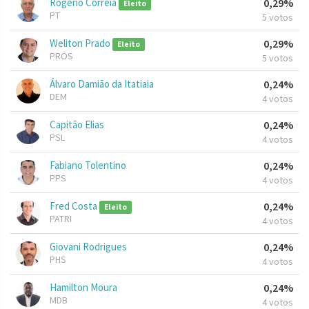
Rogério Correia
0,29%
Eleito
PT
5 votos
Weliton Prado
0,29%
Eleito
PROS
5 votos
Álvaro Damião da Itatiaia
0,24%
DEM
4 votos
Capitão Elias
0,24%
PSL
4 votos
Fabiano Tolentino
0,24%
PPS
4 votos
Fred Costa
0,24%
Eleito
PATRI
4 votos
Giovani Rodrigues
0,24%
PHS
4 votos
Hamilton Moura
0,24%
MDB
4 votos