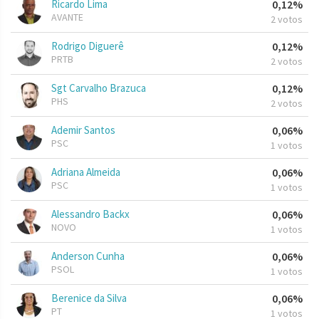
Ricardo Lima
0,12%
AVANTE
2 votos
Rodrigo Diguerê
0,12%
PRTB
2 votos
Sgt Carvalho Brazuca
0,12%
PHS
2 votos
Ademir Santos
0,06%
PSC
1 votos
Adriana Almeida
0,06%
PSC
1 votos
Alessandro Backx
0,06%
NOVO
1 votos
Anderson Cunha
0,06%
PSOL
1 votos
Berenice da Silva
0,06%
PT
1 votos