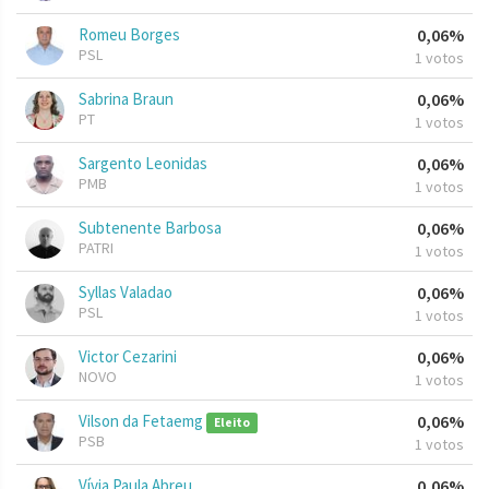
Romeu Borges
0,06%
PSL
1 votos
Sabrina Braun
0,06%
PT
1 votos
Sargento Leonidas
0,06%
PMB
1 votos
Subtenente Barbosa
0,06%
PATRI
1 votos
Syllas Valadao
0,06%
PSL
1 votos
Victor Cezarini
0,06%
NOVO
1 votos
Vilson da Fetaemg
0,06%
Eleito
PSB
1 votos
Vívia Paula Abreu
0,06%