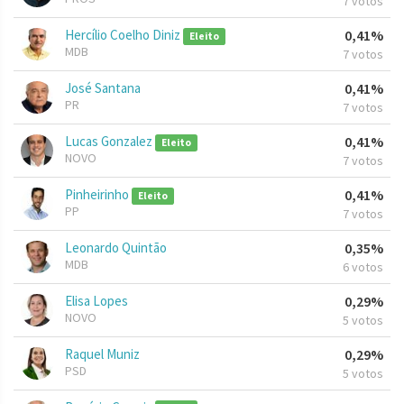
7 votos
Hercílio Coelho Diniz
0,41%
Eleito
MDB
7 votos
José Santana
0,41%
PR
7 votos
Lucas Gonzalez
0,41%
Eleito
NOVO
7 votos
Pinheirinho
0,41%
Eleito
PP
7 votos
Leonardo Quintão
0,35%
MDB
6 votos
Elisa Lopes
0,29%
NOVO
5 votos
Raquel Muniz
0,29%
PSD
5 votos