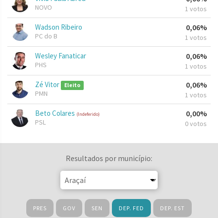
NOVO
1 votos
Wadson Ribeiro
0,06%
PC do B
1 votos
Wesley Fanaticar
0,06%
PHS
1 votos
Zé Vitor
0,06%
Eleito
PMN
1 votos
Beto Colares
0,00%
(Indeferido)
PSL
0 votos
Resultados por município:
PRES
GOV
SEN
DEP. FED
DEP. EST