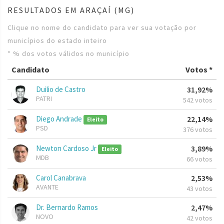
RESULTADOS EM ARAÇAÍ (MG)
Clique no nome do candidato para ver sua votação por
municípios do estado inteiro
* % dos votos válidos no município
Candidato
Votos *
Duilio de Castro
31,92%
PATRI
542 votos
Diego Andrade
22,14%
Eleito
PSD
376 votos
Newton Cardoso Jr
3,89%
Eleito
MDB
66 votos
Carol Canabrava
2,53%
AVANTE
43 votos
Dr. Bernardo Ramos
2,47%
NOVO
42 votos