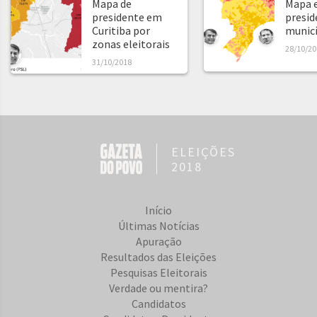
Mapa de
Mapa e
presidente em
presid
Curitiba por
municíp
zonas eleitorais
28/10/20
31/10/2018
ELEIÇÕES
2018
Início
Últimas Notícias
Apuração
Resultados das Eleições
Pesquisas Eleitorais
Verdade ou mentira?
Candidatos