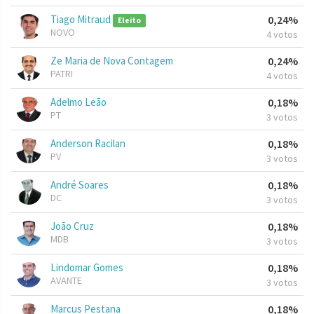
Tiago Mitraud
0,24%
Eleito
NOVO
4 votos
Ze Maria de Nova Contagem
0,24%
PATRI
4 votos
Adelmo Leão
0,18%
PT
3 votos
Anderson Racilan
0,18%
PV
3 votos
André Soares
0,18%
DC
3 votos
João Cruz
0,18%
MDB
3 votos
Lindomar Gomes
0,18%
AVANTE
3 votos
Marcus Pestana
0,18%