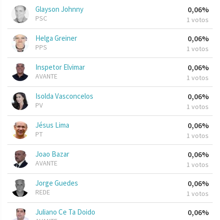
Glayson Johnny
0,06%
PSC
1 votos
Helga Greiner
0,06%
PPS
1 votos
Inspetor Elvimar
0,06%
AVANTE
1 votos
Isolda Vasconcelos
0,06%
PV
1 votos
Jésus Lima
0,06%
PT
1 votos
Joao Bazar
0,06%
AVANTE
1 votos
Jorge Guedes
0,06%
REDE
1 votos
Juliano Ce Ta Doido
0,06%