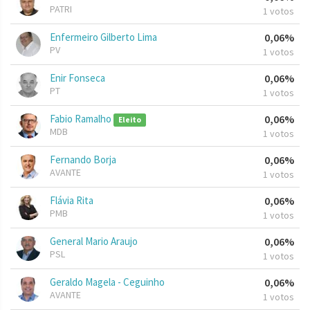
PATRI
1 votos
Enfermeiro Gilberto Lima
0,06%
PV
1 votos
Enir Fonseca
0,06%
PT
1 votos
Fabio Ramalho
0,06%
Eleito
MDB
1 votos
Fernando Borja
0,06%
AVANTE
1 votos
Flávia Rita
0,06%
PMB
1 votos
General Mario Araujo
0,06%
PSL
1 votos
Geraldo Magela - Ceguinho
0,06%
AVANTE
1 votos