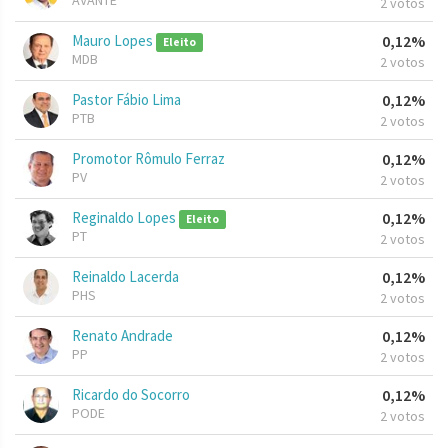
AVANTE
2 votos
Mauro Lopes
0,12%
Eleito
MDB
2 votos
Pastor Fábio Lima
0,12%
PTB
2 votos
Promotor Rômulo Ferraz
0,12%
PV
2 votos
Reginaldo Lopes
0,12%
Eleito
PT
2 votos
Reinaldo Lacerda
0,12%
PHS
2 votos
Renato Andrade
0,12%
PP
2 votos
Ricardo do Socorro
0,12%
PODE
2 votos