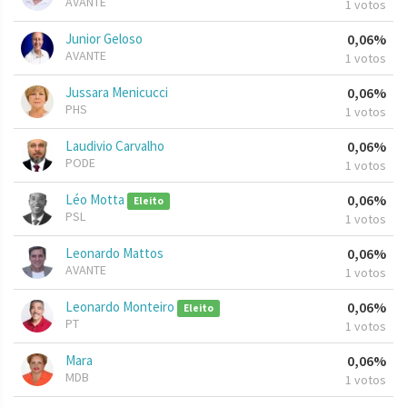
AVANTE
1 votos
Junior Geloso
0,06%
AVANTE
1 votos
Jussara Menicucci
0,06%
PHS
1 votos
Laudivio Carvalho
0,06%
PODE
1 votos
Léo Motta
0,06%
Eleito
PSL
1 votos
Leonardo Mattos
0,06%
AVANTE
1 votos
Leonardo Monteiro
0,06%
Eleito
PT
1 votos
Mara
0,06%
MDB
1 votos