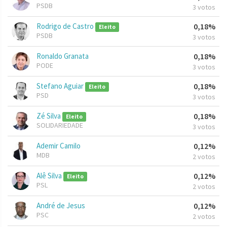
PSDB
3 votos
Rodrigo de Castro
0,18%
Eleito
PSDB
3 votos
Ronaldo Granata
0,18%
PODE
3 votos
Stefano Aguiar
0,18%
Eleito
PSD
3 votos
Zé Silva
0,18%
Eleito
SOLIDARIEDADE
3 votos
Ademir Camilo
0,12%
MDB
2 votos
Alê Silva
0,12%
Eleito
PSL
2 votos
André de Jesus
0,12%
PSC
2 votos