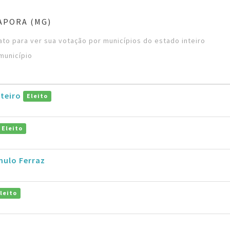
APORA (MG)
to para ver sua votação por municípios do estado inteiro
município
teiro
Eleito
Eleito
ulo Ferraz
leito