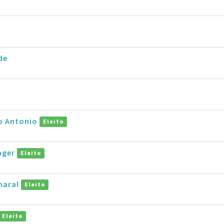
de
ro Antonio
Eleito
inger
Eleito
maral
Eleito
Eleito