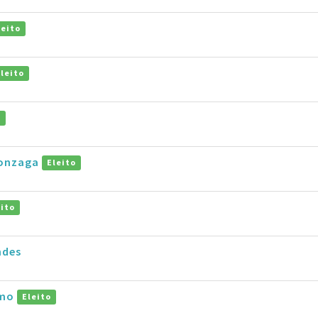
leito
Eleito
o
Gonzaga
Eleito
eito
ndes
amo
Eleito