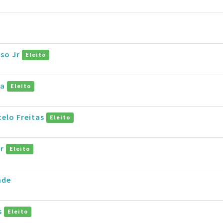
so Jr
Eleito
la
Eleito
elo Freitas
Eleito
ar
Eleito
ade
s
Eleito