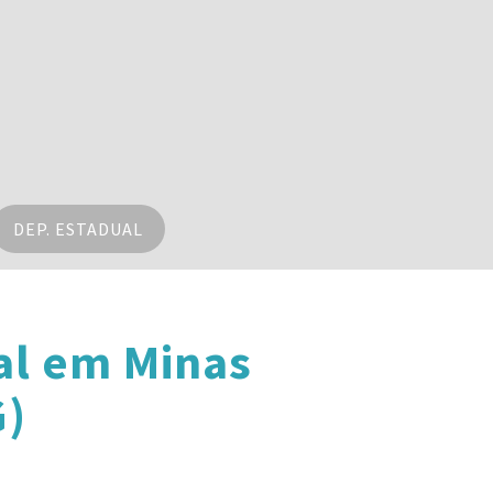
DEP. ESTADUAL
al em Minas
G)