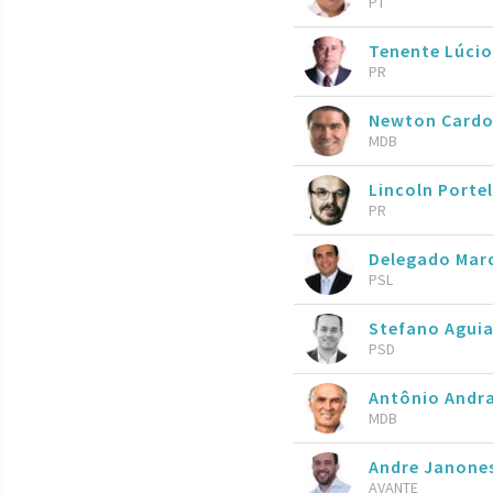
PT
Tenente Lúcio
PR
Newton Cardo
MDB
Lincoln Porte
PR
Delegado Marc
PSL
Stefano Agui
PSD
Antônio Andr
MDB
Andre Janone
AVANTE