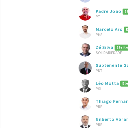
Padre João
E
PT
Marcelo Aro
PHS
Zé Silva
Eleit
SOLIDARIEDADE
Subtenente 
PDT
Léo Motta
El
PSL
Thiago Ferna
PRP
Gilberto Abr
PRB