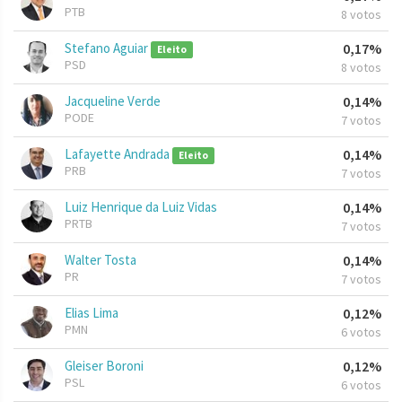
PTB
8 votos
Stefano Aguiar
0,17%
Eleito
PSD
8 votos
Jacqueline Verde
0,14%
PODE
7 votos
Lafayette Andrada
0,14%
Eleito
PRB
7 votos
Luiz Henrique da Luiz Vidas
0,14%
PRTB
7 votos
Walter Tosta
0,14%
PR
7 votos
Elias Lima
0,12%
PMN
6 votos
Gleiser Boroni
0,12%
PSL
6 votos