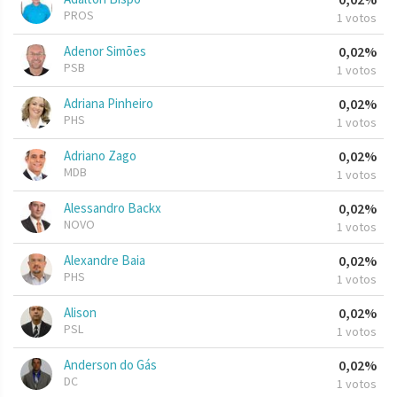
PROS
1 votos
Adenor Simões
0,02%
PSB
1 votos
Adriana Pinheiro
0,02%
PHS
1 votos
Adriano Zago
0,02%
MDB
1 votos
Alessandro Backx
0,02%
NOVO
1 votos
Alexandre Baia
0,02%
PHS
1 votos
Alison
0,02%
PSL
1 votos
Anderson do Gás
0,02%
DC
1 votos