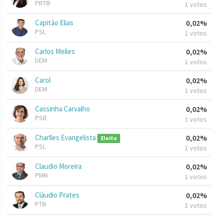
PRTB
1 votos
Capitão Elias
0,02%
PSL
1 votos
Carlos Melles
0,02%
DEM
1 votos
Carol
0,02%
DEM
1 votos
Cassinha Carvalho
0,02%
PSB
1 votos
Charlles Evangelista
0,02%
Eleito
PSL
1 votos
Claudio Moreira
0,02%
PMN
1 votos
Cláudio Prates
0,02%
PTB
1 votos