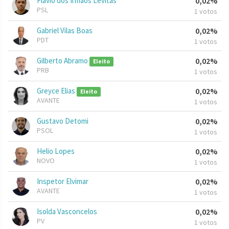
Flávio dos Irmãos Levitas
0,02%
PSL
1 votos
Gabriel Vilas Boas
0,02%
PDT
1 votos
Gilberto Abramo
0,02%
Eleito
PRB
1 votos
Greyce Elias
0,02%
Eleito
AVANTE
1 votos
Gustavo Detomi
0,02%
PSOL
1 votos
Helio Lopes
0,02%
NOVO
1 votos
Inspetor Elvimar
0,02%
AVANTE
1 votos
Isolda Vasconcelos
0,02%
PV
1 votos