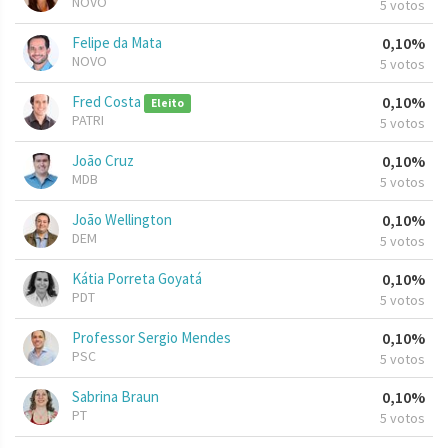
NOVO
5 votos
Felipe da Mata
0,10%
NOVO
5 votos
Fred Costa
0,10%
Eleito
PATRI
5 votos
João Cruz
0,10%
MDB
5 votos
João Wellington
0,10%
DEM
5 votos
Kátia Porreta Goyatá
0,10%
PDT
5 votos
Professor Sergio Mendes
0,10%
PSC
5 votos
Sabrina Braun
0,10%
PT
5 votos