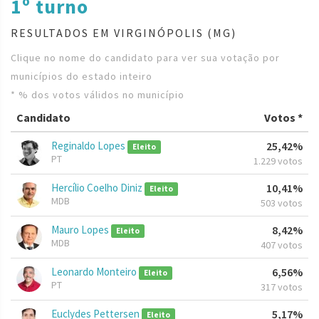
1º turno
RESULTADOS EM VIRGINÓPOLIS (MG)
Clique no nome do candidato para ver sua votação por
municípios do estado inteiro
* % dos votos válidos no município
Candidato
Votos *
Reginaldo Lopes
25,42%
Eleito
PT
1.229 votos
Hercílio Coelho Diniz
10,41%
Eleito
MDB
503 votos
Mauro Lopes
8,42%
Eleito
MDB
407 votos
Leonardo Monteiro
6,56%
Eleito
PT
317 votos
Euclydes Pettersen
5,17%
Eleito