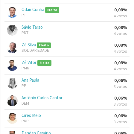
Odair Cunha
0,08%
Eleito
PT
4 votos
Sávio Tarso
0,08%
PDT
4 votos
Zé Silva
0,08%
Eleito
SOLIDARIEDADE
4 votos
Zé Vitor
0,08%
Eleito
PMN
4 votos
Ana Paula
0,06%
PP
3 votos
Antônio Carlos Cantor
0,06%
DEM
3 votos
Cires Melo
0,06%
PRP
3 votos
Dandan Cesário
0,06%