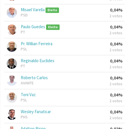
Misael Varella
0,04%
Eleito
PSD
2 votos
Paulo Guedes
0,04%
Eleito
PT
2 votos
Pr. Willian Ferreira
0,04%
PSL
2 votos
Reginaldo Euclides
0,04%
PT
2 votos
Roberto Carlos
0,04%
AVANTE
2 votos
Toni Vaz
0,04%
PSL
2 votos
Wesley Fanaticar
0,04%
PHS
2 votos
Adalton Bispo
0,02%