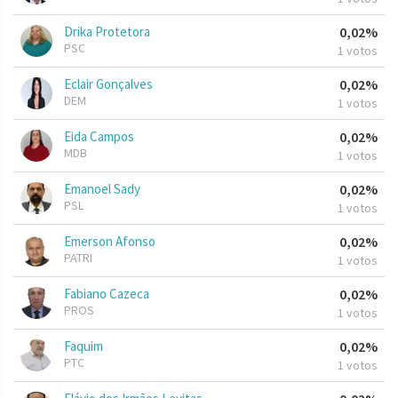
Drika Protetora
0,02%
PSC
1 votos
Eclair Gonçalves
0,02%
DEM
1 votos
Eida Campos
0,02%
MDB
1 votos
Emanoel Sady
0,02%
PSL
1 votos
Emerson Afonso
0,02%
PATRI
1 votos
Fabiano Cazeca
0,02%
PROS
1 votos
Faquim
0,02%
PTC
1 votos