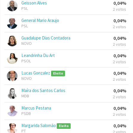
Geisson Alves
0,04%
PSL
2 votos
General Mario Araujo
0,04%
PSL
2 votos
Guadalupe Dias Contadora
0,04%
NOVO
2 votos
Leandrinha Du Art
0,04%
PSOL
2 votos
Lucas Gonzalez
0,04%
Eleito
NOVO
2 votos
Maíra dos Santos Carlos
0,04%
MDB
2 votos
Marcus Pestana
0,04%
PSDB
2 votos
Margarida Salomão
0,04%
Eleito
PT
2 votos