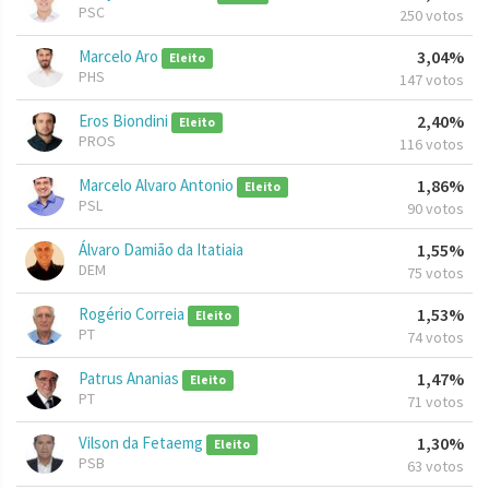
PSC
250 votos
Marcelo Aro
3,04%
Eleito
PHS
147 votos
Eros Biondini
2,40%
Eleito
PROS
116 votos
Marcelo Alvaro Antonio
1,86%
Eleito
PSL
90 votos
Álvaro Damião da Itatiaia
1,55%
DEM
75 votos
Rogério Correia
1,53%
Eleito
PT
74 votos
Patrus Ananias
1,47%
Eleito
PT
71 votos
Vilson da Fetaemg
1,30%
Eleito
PSB
63 votos