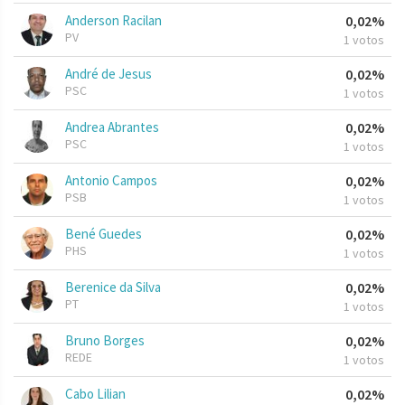
Anderson Racilan
0,02%
PV
1 votos
André de Jesus
0,02%
PSC
1 votos
Andrea Abrantes
0,02%
PSC
1 votos
Antonio Campos
0,02%
PSB
1 votos
Bené Guedes
0,02%
PHS
1 votos
Berenice da Silva
0,02%
PT
1 votos
Bruno Borges
0,02%
REDE
1 votos
Cabo Lilian
0,02%