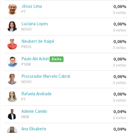
Jésus Lima
0,06%
PT
3 votos
Luciana Lopes
0,06%
NOVO
3 votos
Neubert de Itaipé
0,06%
PROS
3 votos
Paulo Abi Ackel
0,06%
Eleito
PSDB
3 votos
Procurador Marcelo Cabral
0,06%
NOVO
3 votos
Rafaela Andrade
0,06%
PT
3 votos
Ademir Camilo
0,04%
MDB
2 votos
Ana Elisabete
0,04%