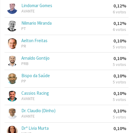
Lindomar Gomes
0,12%
AVANTE
6 votos
Nilmario Miranda
0,12%
PT
6 votos
Aelton Freitas
0,10%
PR
5 votos
Arnaldo Gontijo
0,10%
PRB
5 votos
Bispo da Saúde
0,10%
PP
5 votos
Cassios Racing
0,10%
AVANTE
5 votos
Dr. Claudio (Dinho)
0,10%
AVANTE
5 votos
Drª Livia Murta
0,10%