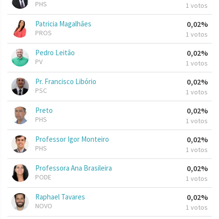
PHS
1 votos
Patricia Magalhães
0,02%
PROS
1 votos
Pedro Leitão
0,02%
PV
1 votos
Pr. Francisco Libório
0,02%
PSC
1 votos
Preto
0,02%
PHS
1 votos
Professor Igor Monteiro
0,02%
PHS
1 votos
Professora Ana Brasileira
0,02%
PODE
1 votos
Raphael Tavares
0,02%
NOVO
1 votos