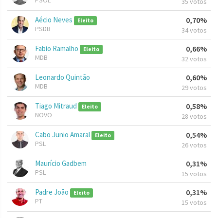
PSOL
35 votos
Aécio Neves
0,70%
Eleito
PSDB
34 votos
Fabio Ramalho
0,66%
Eleito
MDB
32 votos
Leonardo Quintão
0,60%
MDB
29 votos
Tiago Mitraud
0,58%
Eleito
NOVO
28 votos
Cabo Junio Amaral
0,54%
Eleito
PSL
26 votos
Maurício Gadbem
0,31%
PSL
15 votos
Padre João
0,31%
Eleito
PT
15 votos