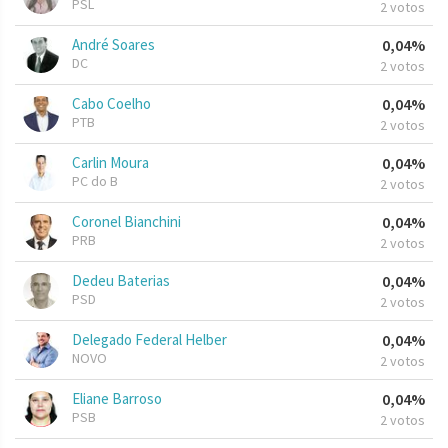
PSL
2 votos
André Soares
0,04%
DC
2 votos
Cabo Coelho
0,04%
PTB
2 votos
Carlin Moura
0,04%
PC do B
2 votos
Coronel Bianchini
0,04%
PRB
2 votos
Dedeu Baterias
0,04%
PSD
2 votos
Delegado Federal Helber
0,04%
NOVO
2 votos
Eliane Barroso
0,04%
PSB
2 votos