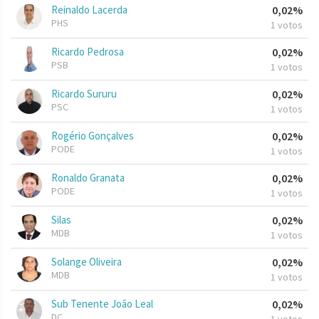
Reinaldo Lacerda
0,02%
PHS
1 votos
Ricardo Pedrosa
0,02%
PSB
1 votos
Ricardo Sururu
0,02%
PSC
1 votos
Rogério Gonçalves
0,02%
PODE
1 votos
Ronaldo Granata
0,02%
PODE
1 votos
Silas
0,02%
MDB
1 votos
Solange Oliveira
0,02%
MDB
1 votos
Sub Tenente João Leal
0,02%
DC