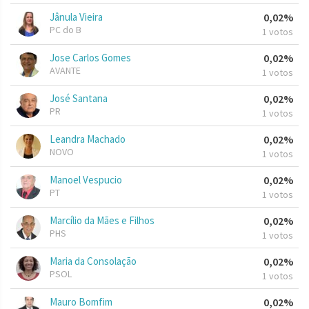
Jânula Vieira
0,02%
PC do B
1 votos
Jose Carlos Gomes
0,02%
AVANTE
1 votos
José Santana
0,02%
PR
1 votos
Leandra Machado
0,02%
NOVO
1 votos
Manoel Vespucio
0,02%
PT
1 votos
Marcílio da Mães e Filhos
0,02%
PHS
1 votos
Maria da Consolação
0,02%
PSOL
1 votos
Mauro Bomfim
0,02%