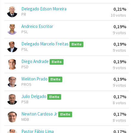
Delegado Edson Moreira
0,21%
PR
10 votos
Andreico Escritor
0,19%
PSL
9 votos
Delegado Marcelo Freitas
0,19%
Eleito
PSL
9 votos
Diego Andrade
0,19%
Eleito
PSD
9 votos
Weliton Prado
0,19%
Eleito
PROS
9 votos
Julio Delgado
0,17%
Eleito
PSB
8 votos
Newton Cardoso Jr
0,17%
Eleito
MDB
8 votos
Pastor Fábio Lima
0,17%