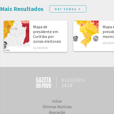
Mais Resultados
Ver todos +
Mapa de
Mapa e
presidente em
presid
Curitiba por
municíp
zonas eleitorais
28/10/20
31/10/2018
ELEIÇÕES
2018
Início
Últimas Notícias
Apuração