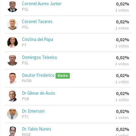
Coronel Aureo Junior
0,02%
PSL
1 votos
Coronel Tavares
0,02%
PSL
1 votos
Cristina del Papa
0,02%
PT
1 votos
Domingos Teixeira
0,02%
PSL
1 votos
Doutor Frederico
0,02%
Eleito
PATRI
1 votos
Dr Gilmar de Assis
0,02%
PSB
1 votos
Dr. Emerson
0,02%
PTC
1 votos
Dr. Fabio Nunes
0,02%
REDE
1 votos