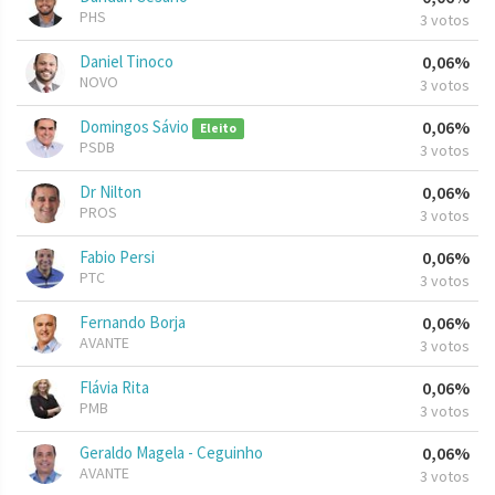
PHS
3 votos
Daniel Tinoco
0,06%
NOVO
3 votos
Domingos Sávio
0,06%
Eleito
PSDB
3 votos
Dr Nilton
0,06%
PROS
3 votos
Fabio Persi
0,06%
PTC
3 votos
Fernando Borja
0,06%
AVANTE
3 votos
Flávia Rita
0,06%
PMB
3 votos
Geraldo Magela - Ceguinho
0,06%
AVANTE
3 votos