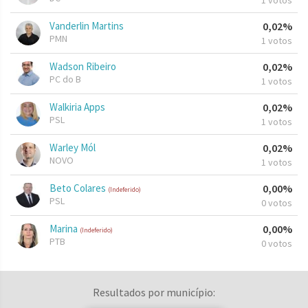
1 votos
Vanderlin Martins
0,02%
PMN
1 votos
Wadson Ribeiro
0,02%
PC do B
1 votos
Walkiria Apps
0,02%
PSL
1 votos
Warley Mól
0,02%
NOVO
1 votos
Beto Colares
0,00%
(Indeferido)
PSL
0 votos
Marina
0,00%
(Indeferido)
PTB
0 votos
Resultados por município: