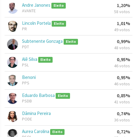
Andre Janones
1,20%
Eleito
AVANTE
58 votos
Lincoln Portela
1,01%
Eleito
PR
49 votos
Subtenente Gonzaga
0,99%
Eleito
PDT
48 votos
Alê Silva
0,95%
Eleito
PSL
46 votos
Benoni
0,95%
PPS
46 votos
Eduardo Barbosa
0,85%
Eleito
PSDB
41 votos
Dâmina Pereira
0,74%
PODE
36 votos
Aurea Carolina
0,72%
Eleito