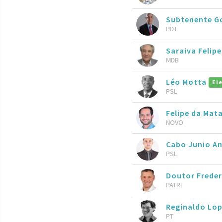
Subtenente 
PDT
Saraiva Felipe
MDB
Léo Motta
El
PSL
Felipe da Mat
NOVO
Cabo Junio A
PSL
Doutor Frede
PATRI
Reginaldo Lo
PT