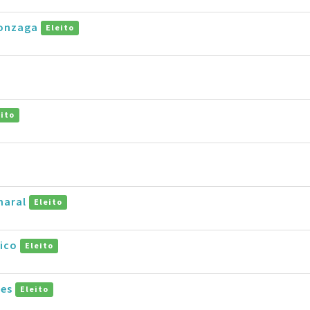
Gonzaga
Eleito
eito
a
maral
Eleito
rico
Eleito
pes
Eleito