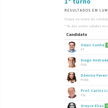
1º turno
RESULTADOS EM LUM
Clique no nome do candida
* % dos votos válidos no 
Candidato
Odair Cunha
PT
Diego Andrad
PSD
Dâmina Perei
PODE
Prof. Carlos 
PSL
Greyce Elias