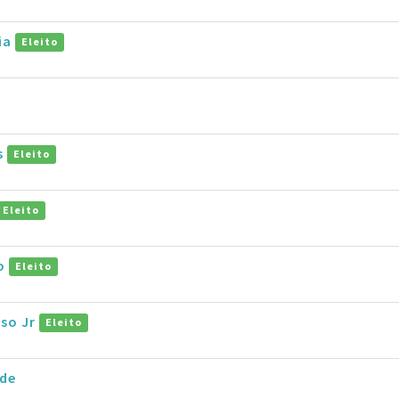
ia
Eleito
s
Eleito
Eleito
ho
Eleito
so Jr
Eleito
ade