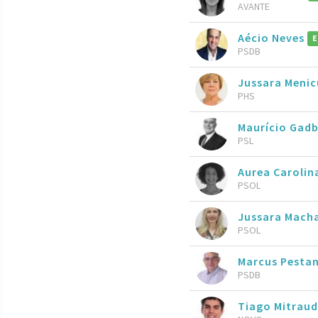
AVANTE
Aécio Neves
E
PSDB
Jussara Menic
PHS
Maurício Gad
PSL
Aurea Caroli
PSOL
Jussara Mach
PSOL
Marcus Pesta
PSDB
Tiago Mitrau