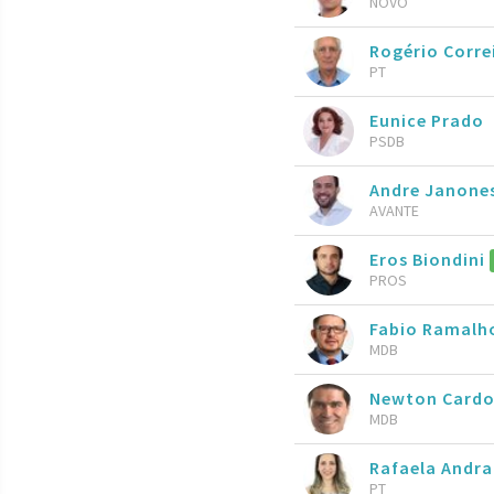
NOVO
Rogério Corre
PT
Eunice Prado
PSDB
Andre Janone
AVANTE
Eros Biondini
PROS
Fabio Ramal
MDB
Newton Cardo
MDB
Rafaela Andr
PT