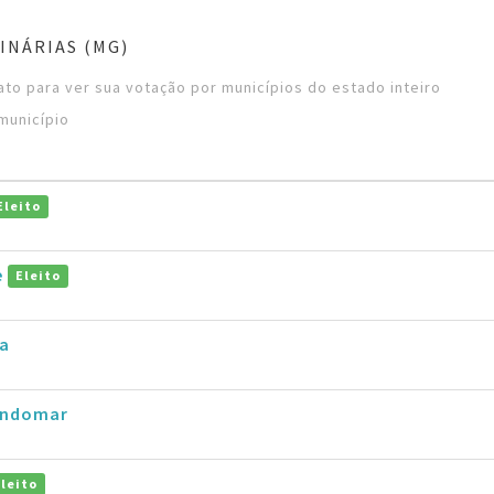
INÁRIAS (MG)
to para ver sua votação por municípios do estado inteiro
município
Eleito
e
Eleito
ra
Lindomar
Eleito