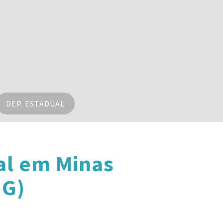
DEP. ESTADUAL
al em Minas
MG)