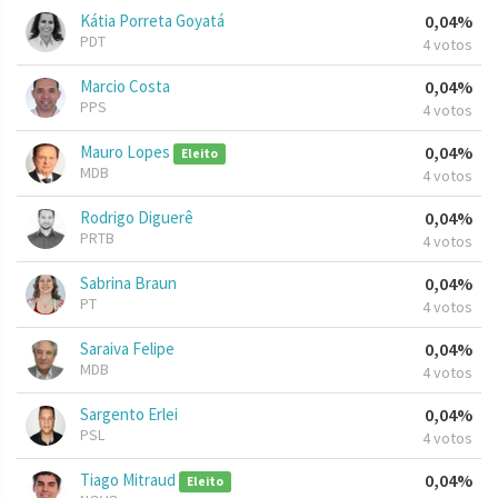
Kátia Porreta Goyatá
0,04%
PDT
4 votos
Marcio Costa
0,04%
PPS
4 votos
Mauro Lopes
0,04%
Eleito
MDB
4 votos
Rodrigo Diguerê
0,04%
PRTB
4 votos
Sabrina Braun
0,04%
PT
4 votos
Saraiva Felipe
0,04%
MDB
4 votos
Sargento Erlei
0,04%
PSL
4 votos
Tiago Mitraud
0,04%
Eleito