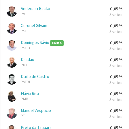
Anderson Racilan
0,05%
PV
5 votos
Coronel Gilvam
0,05%
PSB
5 votos
Domingos Sávio
0,05%
Eleito
PSDB
5 votos
Dr.adão
0,05%
PDT
5 votos
Duilio de Castro
0,05%
PATRI
5 votos
Flávia Rita
0,05%
PMB
5 votos
Manoel Vespucio
0,05%
PT
5 votos
Preto da Taquara
0,05%