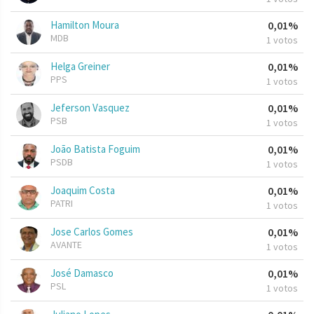
Hamilton Moura
0,01%
MDB
1 votos
Helga Greiner
0,01%
PPS
1 votos
Jeferson Vasquez
0,01%
PSB
1 votos
João Batista Foguim
0,01%
PSDB
1 votos
Joaquim Costa
0,01%
PATRI
1 votos
Jose Carlos Gomes
0,01%
AVANTE
1 votos
José Damasco
0,01%
PSL
1 votos