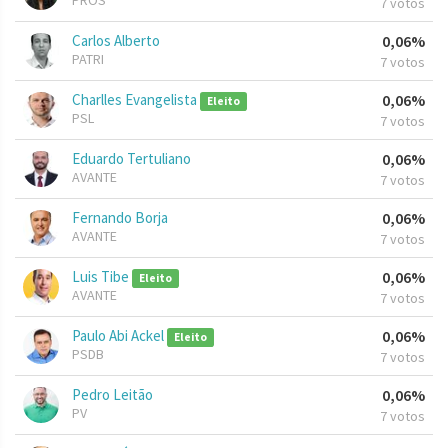
PROS
7 votos
Carlos Alberto
0,06%
PATRI
7 votos
Charlles Evangelista
0,06%
Eleito
PSL
7 votos
Eduardo Tertuliano
0,06%
AVANTE
7 votos
Fernando Borja
0,06%
AVANTE
7 votos
Luis Tibe
0,06%
Eleito
AVANTE
7 votos
Paulo Abi Ackel
0,06%
Eleito
PSDB
7 votos
Pedro Leitão
0,06%
PV
7 votos