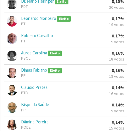
Dr. Mário Heringer
0,18%
Eleito
PDT
20 votos
Leonardo Monteiro
0,17%
Eleito
PT
19 votos
Roberto Carvalho
0,17%
PT
19 votos
Aurea Carolina
0,16%
Eleito
PSOL
18 votos
Dimas Fabiano
0,16%
Eleito
PP
18 votos
Cláudio Prates
0,14%
PTB
16 votos
Bispo da Saúde
0,14%
PP
15 votos
Dâmina Pereira
0,14%
PODE
15 votos