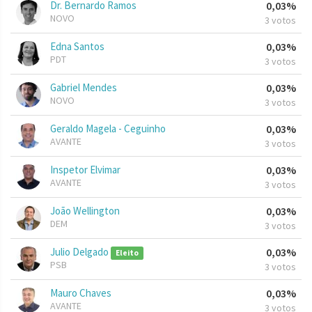
Dr. Bernardo Ramos
0,03%
NOVO
3 votos
Edna Santos
0,03%
PDT
3 votos
Gabriel Mendes
0,03%
NOVO
3 votos
Geraldo Magela - Ceguinho
0,03%
AVANTE
3 votos
Inspetor Elvimar
0,03%
AVANTE
3 votos
João Wellington
0,03%
DEM
3 votos
Julio Delgado
0,03%
Eleito
PSB
3 votos
Mauro Chaves
0,03%
AVANTE
3 votos