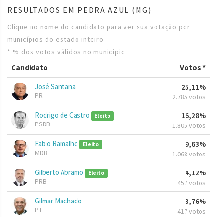
RESULTADOS EM PEDRA AZUL (MG)
Clique no nome do candidato para ver sua votação por
municípios do estado inteiro
* % dos votos válidos no município
Candidato
Votos *
José Santana
25,11%
PR
2.785 votos
Rodrigo de Castro
16,28%
Eleito
PSDB
1.805 votos
Fabio Ramalho
9,63%
Eleito
MDB
1.068 votos
Gilberto Abramo
4,12%
Eleito
PRB
457 votos
Gilmar Machado
3,76%
PT
417 votos