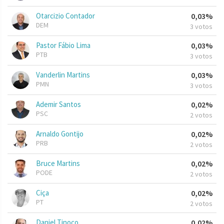
Otarcizio Contador
0,03%
DEM
3 votos
Pastor Fábio Lima
0,03%
PTB
3 votos
Vanderlin Martins
0,03%
PMN
3 votos
Ademir Santos
0,02%
PSC
2 votos
Arnaldo Gontijo
0,02%
PRB
2 votos
Bruce Martins
0,02%
PODE
2 votos
Ciça
0,02%
PT
2 votos
Daniel Tinoco
0,02%