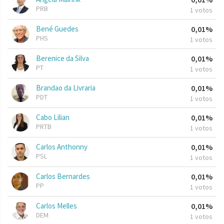
PRB
1 votos
Bené Guedes
0,01%
PHS
1 votos
Berenice da Silva
0,01%
PT
1 votos
Brandao da Livraria
0,01%
PDT
1 votos
Cabo Lilian
0,01%
PRTB
1 votos
Carlos Anthonny
0,01%
PSL
1 votos
Carlos Bernardes
0,01%
PP
1 votos
Carlos Melles
0,01%
DEM
1 votos