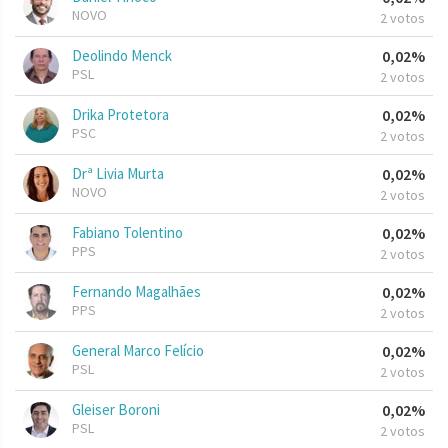
NOVO
2 votos
Deolindo Menck
0,02%
PSL
2 votos
Drika Protetora
0,02%
PSC
2 votos
Drª Livia Murta
0,02%
NOVO
2 votos
Fabiano Tolentino
0,02%
PPS
2 votos
Fernando Magalhães
0,02%
PPS
2 votos
General Marco Felício
0,02%
PSL
2 votos
Gleiser Boroni
0,02%
PSL
2 votos