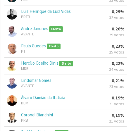
32 votos
Luiz Henrique da Luiz Vidas
0,29%
PRTB
32 votos
Andre Janones
0,26%
Eleito
AVANTE
29 votos
Paulo Guedes
0,23%
Eleito
PT
25 votos
Hercílio Coelho Diniz
0,22%
Eleito
MDB
24 votos
Lindomar Gomes
0,21%
AVANTE
23 votos
Álvaro Damião da Itatiaia
0,19%
DEM
21 votos
Coronel Bianchini
0,19%
PRB
21 votos