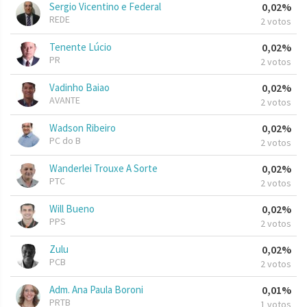
Sergio Vicentino e Federal
0,02%
REDE
2 votos
Tenente Lúcio
0,02%
PR
2 votos
Vadinho Baiao
0,02%
AVANTE
2 votos
Wadson Ribeiro
0,02%
PC do B
2 votos
Wanderlei Trouxe A Sorte
0,02%
PTC
2 votos
Will Bueno
0,02%
PPS
2 votos
Zulu
0,02%
PCB
2 votos
Adm. Ana Paula Boroni
0,01%
PRTB
1 votos