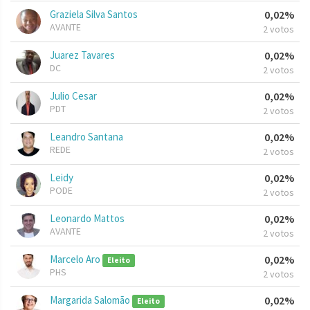
Graziela Silva Santos
0,02%
AVANTE
2 votos
Juarez Tavares
0,02%
DC
2 votos
Julio Cesar
0,02%
PDT
2 votos
Leandro Santana
0,02%
REDE
2 votos
Leidy
0,02%
PODE
2 votos
Leonardo Mattos
0,02%
AVANTE
2 votos
Marcelo Aro
0,02%
Eleito
PHS
2 votos
Margarida Salomão
0,02%
Eleito