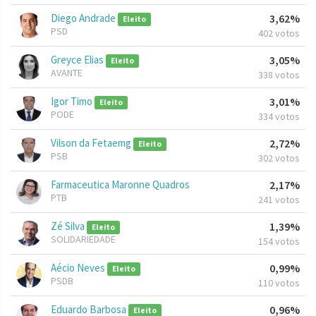
Diego Andrade
3,62%
Eleito
PSD
402 votos
Greyce Elias
3,05%
Eleito
AVANTE
338 votos
Igor Timo
3,01%
Eleito
PODE
334 votos
Vilson da Fetaemg
2,72%
Eleito
PSB
302 votos
Farmaceutica Maronne Quadros
2,17%
PTB
241 votos
Zé Silva
1,39%
Eleito
SOLIDARIEDADE
154 votos
Aécio Neves
0,99%
Eleito
PSDB
110 votos
Eduardo Barbosa
0,96%
Eleito