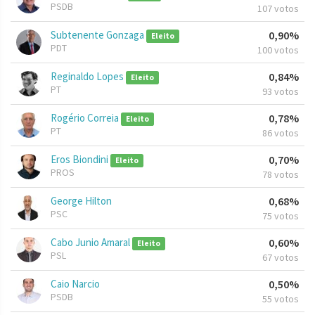
PSDB
107 votos
Subtenente Gonzaga
0,90%
Eleito
PDT
100 votos
Reginaldo Lopes
0,84%
Eleito
PT
93 votos
Rogério Correia
0,78%
Eleito
PT
86 votos
Eros Biondini
0,70%
Eleito
PROS
78 votos
George Hilton
0,68%
PSC
75 votos
Cabo Junio Amaral
0,60%
Eleito
PSL
67 votos
Caio Narcio
0,50%
PSDB
55 votos