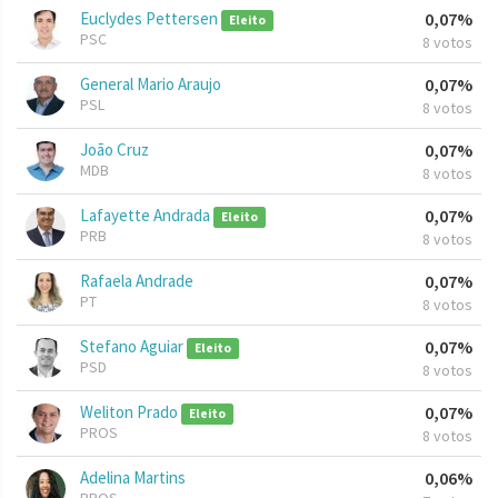
Euclydes Pettersen
0,07%
Eleito
PSC
8 votos
General Mario Araujo
0,07%
PSL
8 votos
João Cruz
0,07%
MDB
8 votos
Lafayette Andrada
0,07%
Eleito
PRB
8 votos
Rafaela Andrade
0,07%
PT
8 votos
Stefano Aguiar
0,07%
Eleito
PSD
8 votos
Weliton Prado
0,07%
Eleito
PROS
8 votos
Adelina Martins
0,06%