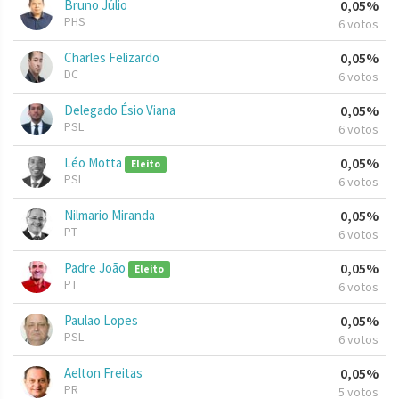
Bruno Júlio
0,05%
PHS
6 votos
Charles Felizardo
0,05%
DC
6 votos
Delegado Ésio Viana
0,05%
PSL
6 votos
Léo Motta
0,05%
Eleito
PSL
6 votos
Nilmario Miranda
0,05%
PT
6 votos
Padre João
0,05%
Eleito
PT
6 votos
Paulao Lopes
0,05%
PSL
6 votos
Aelton Freitas
0,05%
PR
5 votos