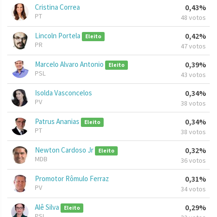
Cristina Correa
0,43%
PT
48 votos
Lincoln Portela
0,42%
Eleito
PR
47 votos
Marcelo Alvaro Antonio
0,39%
Eleito
PSL
43 votos
Isolda Vasconcelos
0,34%
PV
38 votos
Patrus Ananias
0,34%
Eleito
PT
38 votos
Newton Cardoso Jr
0,32%
Eleito
MDB
36 votos
Promotor Rômulo Ferraz
0,31%
PV
34 votos
Alê Silva
0,29%
Eleito
PSL