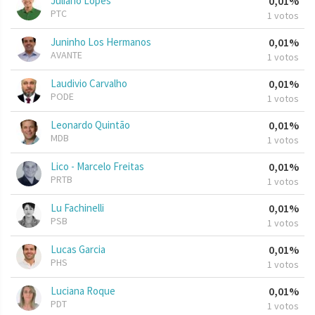
Juliano Lopes
0,01%
PTC
1 votos
Juninho Los Hermanos
0,01%
AVANTE
1 votos
Laudivio Carvalho
0,01%
PODE
1 votos
Leonardo Quintão
0,01%
MDB
1 votos
Lico - Marcelo Freitas
0,01%
PRTB
1 votos
Lu Fachinelli
0,01%
PSB
1 votos
Lucas Garcia
0,01%
PHS
1 votos
Luciana Roque
0,01%
PDT
1 votos