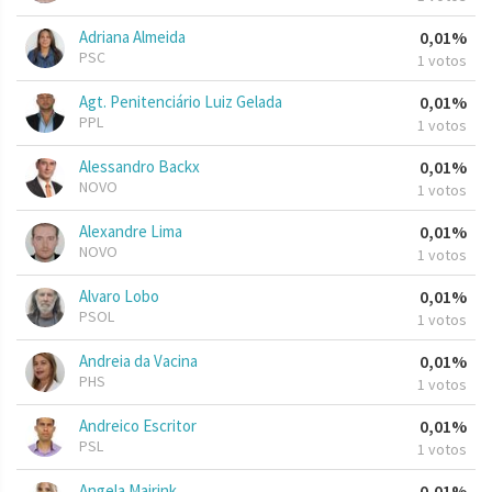
Adriana Almeida
0,01%
PSC
1 votos
Agt. Penitenciário Luiz Gelada
0,01%
PPL
1 votos
Alessandro Backx
0,01%
NOVO
1 votos
Alexandre Lima
0,01%
NOVO
1 votos
Alvaro Lobo
0,01%
PSOL
1 votos
Andreia da Vacina
0,01%
PHS
1 votos
Andreico Escritor
0,01%
PSL
1 votos
Angela Mairink
0,01%