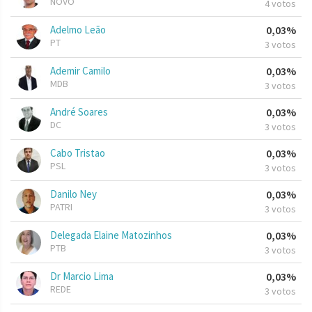
NOVO
4 votos
Adelmo Leão
0,03%
PT
3 votos
Ademir Camilo
0,03%
MDB
3 votos
André Soares
0,03%
DC
3 votos
Cabo Tristao
0,03%
PSL
3 votos
Danilo Ney
0,03%
PATRI
3 votos
Delegada Elaine Matozinhos
0,03%
PTB
3 votos
Dr Marcio Lima
0,03%
REDE
3 votos