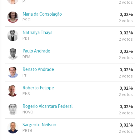
PT
2 votos
Maria da Consolação
0,02%
PSOL
2 votos
Nathalya Thays
0,02%
PDT
2 votos
Paulo Andrade
0,02%
DEM
2 votos
Renato Andrade
0,02%
PP
2 votos
Roberto Felippe
0,02%
PHS
2 votos
Rogerio Alcantara Federal
0,02%
NOVO
2 votos
Sargento Neilson
0,02%
PRTB
2 votos