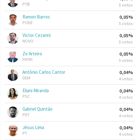
PTB
5 votos
Ramon Barros
0,05%
PODE
5 votos
Victor Cezarini
0,05%
NOVO
5 votos
Ze Arteiro
0,05%
PATRI
5 votos
Antônio Carlos Cantor
0,04%
DEM
4 votos
Eliani Miranda
0,04%
PSC
4 votos
Gabriel Quintão
0,04%
PDT
4 votos
Jésus Lima
0,04%
PT
4 votos