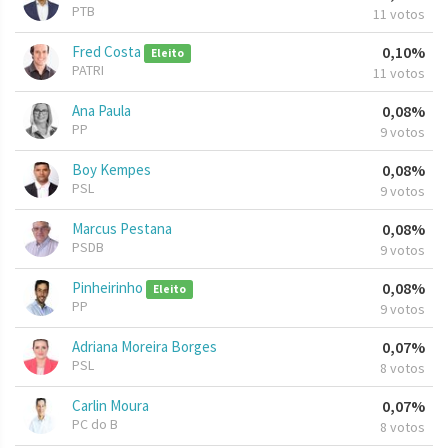
PTB
11 votos
Fred Costa
0,10%
Eleito
PATRI
11 votos
Ana Paula
0,08%
PP
9 votos
Boy Kempes
0,08%
PSL
9 votos
Marcus Pestana
0,08%
PSDB
9 votos
Pinheirinho
0,08%
Eleito
PP
9 votos
Adriana Moreira Borges
0,07%
PSL
8 votos
Carlin Moura
0,07%
PC do B
8 votos