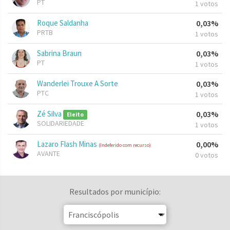
PT
1 votos
Roque Saldanha
0,03%
PRTB
1 votos
Sabrina Braun
0,03%
PT
1 votos
Wanderlei Trouxe A Sorte
0,03%
PTC
1 votos
Zé Silva
0,03%
Eleito
SOLIDARIEDADE
1 votos
Lazaro Flash Minas
0,00%
(Indeferido com recurso)
AVANTE
0 votos
Resultados por município: