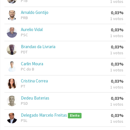
PTB
1 votos
Arnaldo Gontijo
0,03%
PRB
1 votos
Aurelio Vidal
0,03%
PSC
1 votos
Brandao da Livraria
0,03%
PDT
1 votos
Carlin Moura
0,03%
PC do B
1 votos
Cristina Correa
0,03%
PT
1 votos
Dedeu Baterias
0,03%
PSD
1 votos
Delegado Marcelo Freitas
0,03%
Eleito
PSL
1 votos