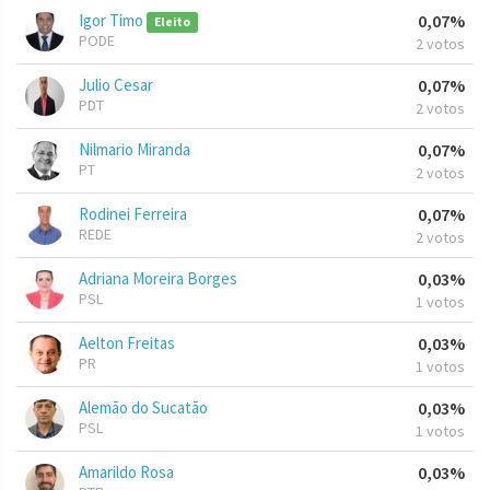
Igor Timo
0,07%
Eleito
PODE
2 votos
Julio Cesar
0,07%
PDT
2 votos
Nilmario Miranda
0,07%
PT
2 votos
Rodinei Ferreira
0,07%
REDE
2 votos
Adriana Moreira Borges
0,03%
PSL
1 votos
Aelton Freitas
0,03%
PR
1 votos
Alemão do Sucatão
0,03%
PSL
1 votos
Amarildo Rosa
0,03%