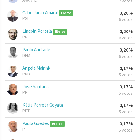
AVANTE
7 votos
Cabo Junio Amaral
0,20%
Eleito
PSL
6 votos
Lincoln Portela
0,20%
Eleito
PR
6 votos
Paulo Andrade
0,20%
DEM
6 votos
Angela Mairink
0,17%
PRB
5 votos
José Santana
0,17%
PR
5 votos
Kátia Porreta Goyatá
0,17%
PDT
5 votos
Paulo Guedes
0,17%
Eleito
PT
5 votos