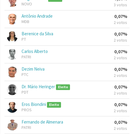
NOVO
3 votos
Antônio Andrade
0,07%
MDB
2 votos
Berenice da Silva
0,07%
PT
2 votos
Carlos Alberto
0,07%
PATRI
2 votos
Dezim Neiva
0,07%
PTC
2 votos
Dr. Mário Heringer
0,07%
Eleito
PDT
2 votos
Eros Biondini
0,07%
Eleito
PROS
2 votos
Fernando de Almenara
0,07%
PATRI
2 votos