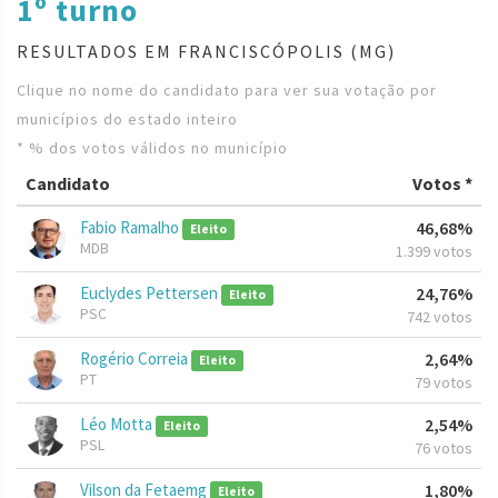
1º turno
RESULTADOS EM FRANCISCÓPOLIS (MG)
Clique no nome do candidato para ver sua votação por
municípios do estado inteiro
* % dos votos válidos no município
Candidato
Votos *
Fabio Ramalho
46,68%
Eleito
MDB
1.399 votos
Euclydes Pettersen
24,76%
Eleito
PSC
742 votos
Rogério Correia
2,64%
Eleito
PT
79 votos
Léo Motta
2,54%
Eleito
PSL
76 votos
Vilson da Fetaemg
1,80%
Eleito