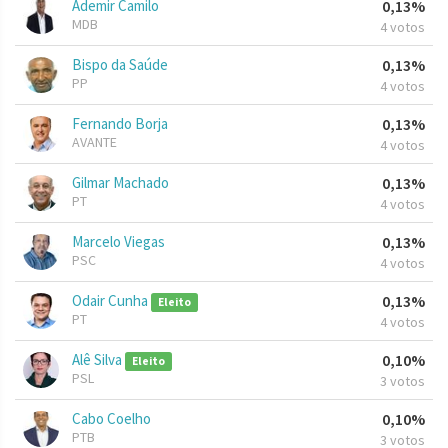
Ademir Camilo
0,13%
MDB
4 votos
Bispo da Saúde
0,13%
PP
4 votos
Fernando Borja
0,13%
AVANTE
4 votos
Gilmar Machado
0,13%
PT
4 votos
Marcelo Viegas
0,13%
PSC
4 votos
Odair Cunha
0,13%
Eleito
PT
4 votos
Alê Silva
0,10%
Eleito
PSL
3 votos
Cabo Coelho
0,10%
PTB
3 votos