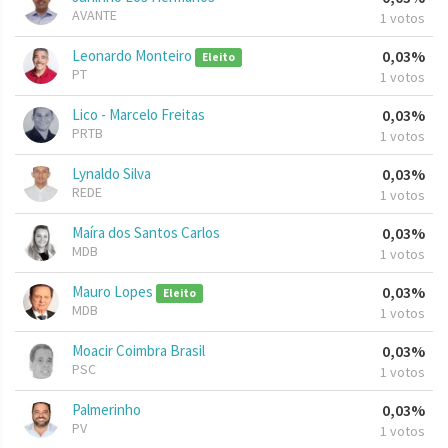
AVANTE
1 votos
Leonardo Monteiro
0,03%
Eleito
PT
1 votos
Lico - Marcelo Freitas
0,03%
PRTB
1 votos
Lynaldo Silva
0,03%
REDE
1 votos
Maíra dos Santos Carlos
0,03%
MDB
1 votos
Mauro Lopes
0,03%
Eleito
MDB
1 votos
Moacir Coimbra Brasil
0,03%
PSC
1 votos
Palmerinho
0,03%
PV
1 votos