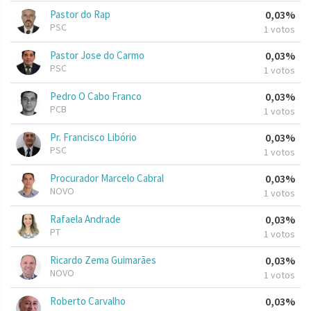
Pastor do Rap
0,03%
PSC
1 votos
Pastor Jose do Carmo
0,03%
PSC
1 votos
Pedro O Cabo Franco
0,03%
PCB
1 votos
Pr. Francisco Libório
0,03%
PSC
1 votos
Procurador Marcelo Cabral
0,03%
NOVO
1 votos
Rafaela Andrade
0,03%
PT
1 votos
Ricardo Zema Guimarães
0,03%
NOVO
1 votos
Roberto Carvalho
0,03%