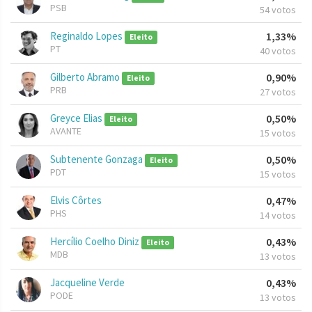
PSB
54 votos
Reginaldo Lopes
1,33%
Eleito
PT
40 votos
Gilberto Abramo
0,90%
Eleito
PRB
27 votos
Greyce Elias
0,50%
Eleito
AVANTE
15 votos
Subtenente Gonzaga
0,50%
Eleito
PDT
15 votos
Elvis Côrtes
0,47%
PHS
14 votos
Hercílio Coelho Diniz
0,43%
Eleito
MDB
13 votos
Jacqueline Verde
0,43%
PODE
13 votos