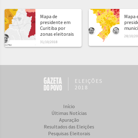
Mapa de
Mapa e
presidente em
presid
Curitiba por
municíp
zonas eleitorais
28/10/20
31/10/2018
ELEIÇÕES
2018
Início
Últimas Notícias
Apuração
Resultados das Eleições
Pesquisas Eleitorais