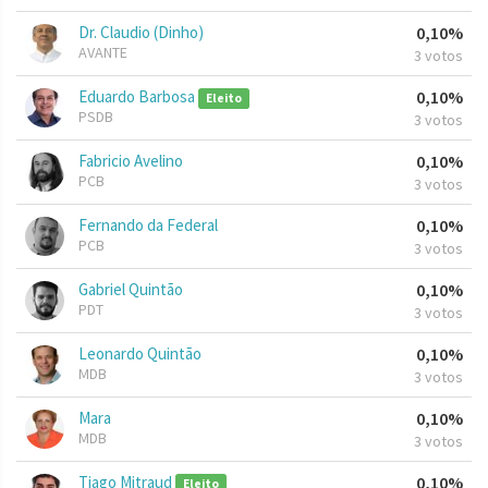
Dr. Claudio (Dinho)
0,10%
AVANTE
3 votos
Eduardo Barbosa
0,10%
Eleito
PSDB
3 votos
Fabricio Avelino
0,10%
PCB
3 votos
Fernando da Federal
0,10%
PCB
3 votos
Gabriel Quintão
0,10%
PDT
3 votos
Leonardo Quintão
0,10%
MDB
3 votos
Mara
0,10%
MDB
3 votos
Tiago Mitraud
0,10%
Eleito