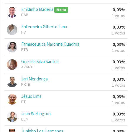
Emidinho Madeira
0,03%
Eleito
PSB
1 votos
Enfermeiro Gilberto Lima
0,03%
PV
1 votos
Farmaceutica Maronne Quadros
0,03%
PTB
1 votos
Graziela Silva Santos
0,03%
AVANTE
1 votos
Jari Mendonça
0,03%
PRTB
1 votos
Jésus Lima
0,03%
PT
1 votos
João Wellington
0,03%
DEM
1 votos
Juninho Los Hermanos
0,03%