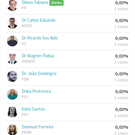
Dimas Fabiano
0,03%
Eleito
PP
1 votos
Dr Carlos Eduardo
0,03%
NOVO
1 votos
Dr Ricardo Sos Aids
0,03%
DC
1 votos
Dr Wagner Padua
0,03%
AVANTE
1 votos
Dr. João Domingos
0,03%
PSB
1 votos
Drika Protetora
0,03%
PSC
1 votos
Edna Santos
0,03%
PDT
1 votos
Emanuel Ferreira
0,03%
PATRI
1 votos