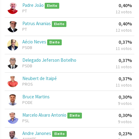
Padre João
0,40%
Eleito
PT
12 votos
Patrus Ananias
0,40%
Eleito
PT
12 votos
Aécio Neves
0,37%
Eleito
PSDB
11 votos
Delegado Jeferson Botelho
0,37%
PSDB
11 votos
Neubert de Itaipé
0,37%
PROS
11 votos
Bruce Martins
0,30%
PODE
9 votos
Marcelo Alvaro Antonio
0,30%
Eleito
PSL
9 votos
Andre Janones
0,23%
Eleito