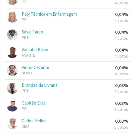
PSL
4 votos
Poly Técnica em Enfermagem
0,04%
PSL
4 votos
Sávio Tarso
0,04%
PDT
4 votos
Vadinho Baiao
0,04%
AVANTE
4 votos
Victor Cezarini
0,04%
NOVO
4 votos
Brandao da Livraria
0,03%
PDT
3 votos
Capitão Elias
0,03%
PSL
3 votos
Carlos Melles
0,03%
DEM
3 votos