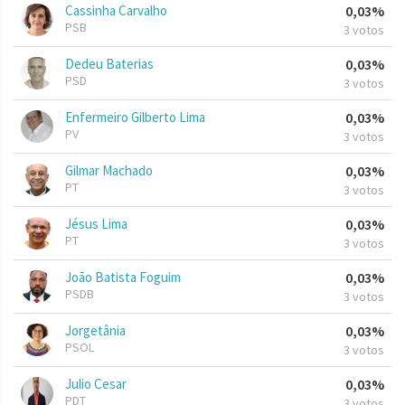
Cassinha Carvalho
0,03%
PSB
3 votos
Dedeu Baterias
0,03%
PSD
3 votos
Enfermeiro Gilberto Lima
0,03%
PV
3 votos
Gilmar Machado
0,03%
PT
3 votos
Jésus Lima
0,03%
PT
3 votos
João Batista Foguim
0,03%
PSDB
3 votos
Jorgetânia
0,03%
PSOL
3 votos
Julio Cesar
0,03%
PDT
3 votos