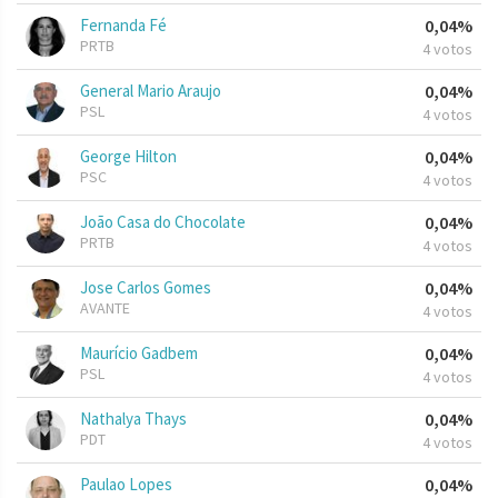
Fernanda Fé
0,04%
PRTB
4 votos
General Mario Araujo
0,04%
PSL
4 votos
George Hilton
0,04%
PSC
4 votos
João Casa do Chocolate
0,04%
PRTB
4 votos
Jose Carlos Gomes
0,04%
AVANTE
4 votos
Maurício Gadbem
0,04%
PSL
4 votos
Nathalya Thays
0,04%
PDT
4 votos
Paulao Lopes
0,04%