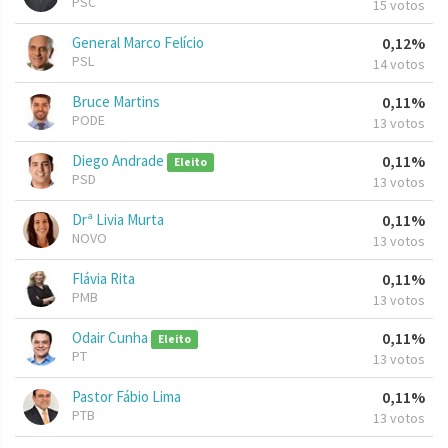
PSC
15 votos
General Marco Felício
0,12%
PSL
14 votos
Bruce Martins
0,11%
PODE
13 votos
Diego Andrade
0,11%
Eleito
PSD
13 votos
Drª Livia Murta
0,11%
NOVO
13 votos
Flávia Rita
0,11%
PMB
13 votos
Odair Cunha
0,11%
Eleito
PT
13 votos
Pastor Fábio Lima
0,11%
PTB
13 votos