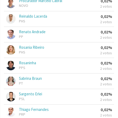
Procurador Marcelo Cabral
0,02%
NOVO
2 votos
Reinaldo Lacerda
0,02%
PHS
2 votos
Renato Andrade
0,02%
PP
2 votos
Rosania Ribeiro
0,02%
PHS
2 votos
Rosaninha
0,02%
PPS
2 votos
Sabrina Braun
0,02%
PT
2 votos
Sargento Erlei
0,02%
PSL
2 votos
Thiago Fernandes
0,02%
PRP
2 votos