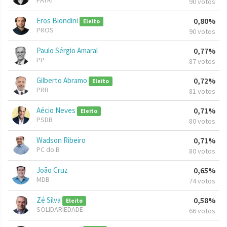
PATRI
90 votos
Eros Biondini
0,80%
Eleito
PROS
90 votos
Paulo Sérgio Amaral
0,77%
PP
87 votos
Gilberto Abramo
0,72%
Eleito
PRB
81 votos
Aécio Neves
0,71%
Eleito
PSDB
80 votos
Wadson Ribeiro
0,71%
PC do B
80 votos
João Cruz
0,65%
MDB
74 votos
Zé Silva
0,58%
Eleito
SOLIDARIEDADE
66 votos