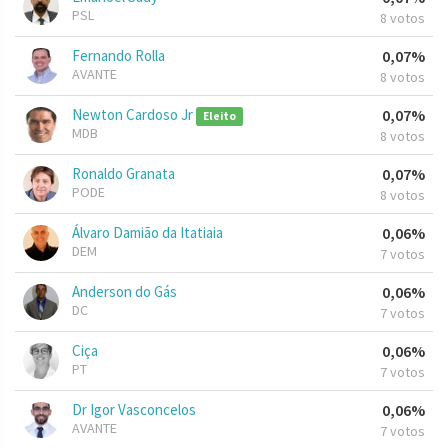
PSL
8 votos
Fernando Rolla
0,07%
AVANTE
8 votos
Newton Cardoso Jr
0,07%
Eleito
MDB
8 votos
Ronaldo Granata
0,07%
PODE
8 votos
Álvaro Damião da Itatiaia
0,06%
DEM
7 votos
Anderson do Gás
0,06%
DC
7 votos
Ciça
0,06%
PT
7 votos
Dr Igor Vasconcelos
0,06%
AVANTE
7 votos