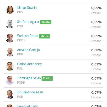
Mirian Duarte
0,09%
PHS
10 votos
Stefano Aguiar
0,09%
Eleito
PSD
10 votos
Weliton Prado
0,09%
Eleito
PROS
10 votos
Arnaldo Gontijo
0,08%
PRB
9 votos
Carlos Anthonny
0,07%
PSL
8 votos
Domingos Sávio
0,07%
Eleito
PSDB
8 votos
Dr Gilmar de Assis
0,07%
PSB
8 votos
Emanoel Sady
0,07%