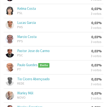
Kelma Costa
0,03%
PSL
3 votos
Lucas Garcia
0,03%
PHS
3 votos
Marcio Costa
0,03%
PPS
3 votos
Pastor Jose do Carmo
0,03%
PSC
3 votos
Paulo Guedes
0,03%
Eleito
PT
3 votos
Tio Cicero Abençoado
0,03%
REDE
3 votos
Warley Mól
0,03%
NOVO
3 votos