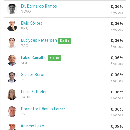
Dr. Bernardo Ramos
0,06%
NOVO
7 votos
Elvis Côrtes
0,06%
PHS
7 votos
Euclydes Pettersen
0,06%
Eleito
PSC
7 votos
Fabio Ramalho
0,06%
Eleito
MDB
7 votos
Gleiser Boroni
0,06%
PSL
7 votos
Luiza Satheler
0,06%
PATRI
7 votos
Promotor Rômulo Ferraz
0,06%
PV
7 votos
Adelmo Leão
0,05%