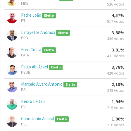
MDB
526 votos
Padre João
4,57%
Eleito
PT
517 votos
Lafayette Andrada
3,88%
Eleito
PRB
439 votos
Fred Costa
3,81%
Eleito
PATRI
431 votos
Paulo Abi Ackel
3,78%
Eleito
PSDB
428 votos
Marcelo Alvaro Antonio
2,19%
Eleito
PSL
248 votos
Pedro Leitão
1,94%
PV
219 votos
Cabo Junio Amaral
1,86%
Eleito
PSL
210 votos