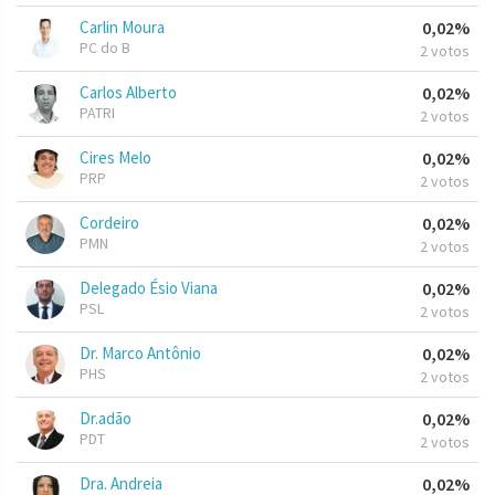
Carlin Moura
0,02%
PC do B
2 votos
Carlos Alberto
0,02%
PATRI
2 votos
Cires Melo
0,02%
PRP
2 votos
Cordeiro
0,02%
PMN
2 votos
Delegado Ésio Viana
0,02%
PSL
2 votos
Dr. Marco Antônio
0,02%
PHS
2 votos
Dr.adão
0,02%
PDT
2 votos
Dra. Andreia
0,02%