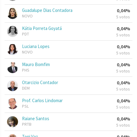
Guadalupe Dias Contadora
0,04%
NOVO
5 votos
Kátia Porreta Goyatá
0,04%
PDT
5 votos
Luciana Lopes
0,04%
NOVO
5 votos
Mauro Bomfim
0,04%
PHS
5 votos
Otarcizio Contador
0,04%
DEM
5 votos
Prof. Carlos Lindomar
0,04%
PSL
5 votos
Raiane Santos
0,04%
PRTB
5 votos
Toni Vaz
0,04%