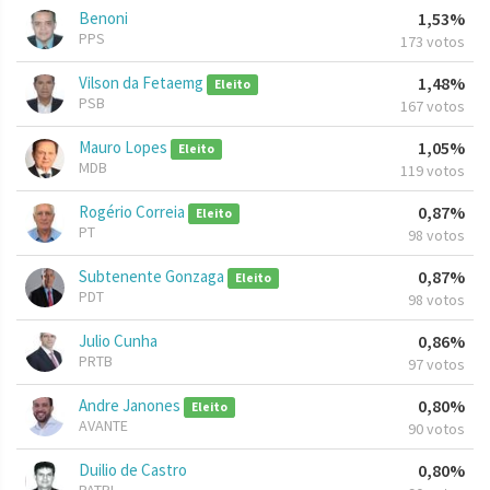
Benoni
1,53%
PPS
173 votos
Vilson da Fetaemg
1,48%
Eleito
PSB
167 votos
Mauro Lopes
1,05%
Eleito
MDB
119 votos
Rogério Correia
0,87%
Eleito
PT
98 votos
Subtenente Gonzaga
0,87%
Eleito
PDT
98 votos
Julio Cunha
0,86%
PRTB
97 votos
Andre Janones
0,80%
Eleito
AVANTE
90 votos
Duilio de Castro
0,80%