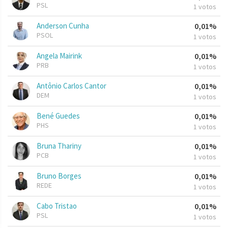
PSL
1 votos
Anderson Cunha
0,01%
PSOL
1 votos
Angela Mairink
0,01%
PRB
1 votos
Antônio Carlos Cantor
0,01%
DEM
1 votos
Bené Guedes
0,01%
PHS
1 votos
Bruna Thariny
0,01%
PCB
1 votos
Bruno Borges
0,01%
REDE
1 votos
Cabo Tristao
0,01%
PSL
1 votos