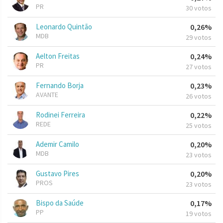
PR
30 votos
Leonardo Quintão
0,26%
MDB
29 votos
Aelton Freitas
0,24%
PR
27 votos
Fernando Borja
0,23%
AVANTE
26 votos
Rodinei Ferreira
0,22%
REDE
25 votos
Ademir Camilo
0,20%
MDB
23 votos
Gustavo Pires
0,20%
PROS
23 votos
Bispo da Saúde
0,17%
PP
19 votos