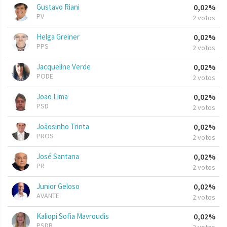
Gustavo Riani
0,02%
PV
2 votos
Helga Greiner
0,02%
PPS
2 votos
Jacqueline Verde
0,02%
PODE
2 votos
Joao Lima
0,02%
PSD
2 votos
Joãosinho Trinta
0,02%
PROS
2 votos
José Santana
0,02%
PR
2 votos
Junior Geloso
0,02%
AVANTE
2 votos
Kaliopi Sofia Mavroudis
0,02%
PSDB