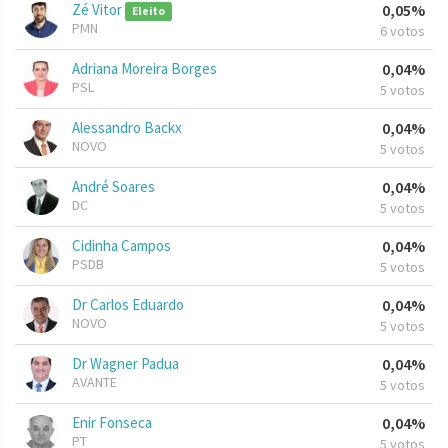
Zé Vitor
0,05%
Eleito
PMN
6 votos
Adriana Moreira Borges
0,04%
PSL
5 votos
Alessandro Backx
0,04%
NOVO
5 votos
André Soares
0,04%
DC
5 votos
Cidinha Campos
0,04%
PSDB
5 votos
Dr Carlos Eduardo
0,04%
NOVO
5 votos
Dr Wagner Padua
0,04%
AVANTE
5 votos
Enir Fonseca
0,04%
PT
5 votos