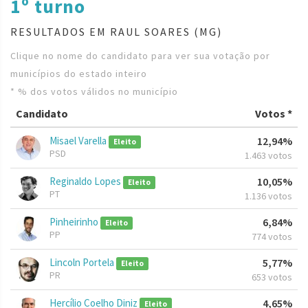
1º turno
RESULTADOS EM RAUL SOARES (MG)
Clique no nome do candidato para ver sua votação por
municípios do estado inteiro
* % dos votos válidos no município
Candidato
Votos *
Misael Varella
12,94%
Eleito
PSD
1.463 votos
Reginaldo Lopes
10,05%
Eleito
PT
1.136 votos
Pinheirinho
6,84%
Eleito
PP
774 votos
Lincoln Portela
5,77%
Eleito
PR
653 votos
Hercílio Coelho Diniz
4,65%
Eleito