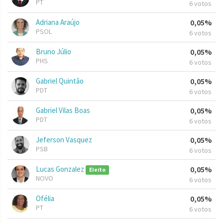
PT
6 votos
Adriana Araújo
0,05%
PSOL
6 votos
Bruno Júlio
0,05%
PHS
6 votos
Gabriel Quintão
0,05%
PDT
6 votos
Gabriel Vilas Boas
0,05%
PDT
6 votos
Jeferson Vasquez
0,05%
PSB
6 votos
Lucas Gonzalez
0,05%
Eleito
NOVO
6 votos
Ofélia
0,05%
PT
6 votos