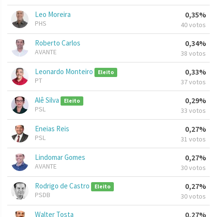
Leo Moreira
0,35%
PHS
40 votos
Roberto Carlos
0,34%
AVANTE
38 votos
Leonardo Monteiro
0,33%
Eleito
PT
37 votos
Alê Silva
0,29%
Eleito
PSL
33 votos
Eneias Reis
0,27%
PSL
31 votos
Lindomar Gomes
0,27%
AVANTE
30 votos
Rodrigo de Castro
0,27%
Eleito
PSDB
30 votos
Walter Tosta
0,27%