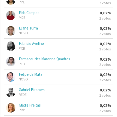
PPL
2 votos
Eida Campos
0,02%
MDB
2 votos
Eliane Turra
0,02%
NOVO
2 votos
Fabricio Avelino
0,02%
PCB
2 votos
Farmaceutica Maronne Quadros
0,02%
PTB
2 votos
Felipe da Mata
0,02%
NOVO
2 votos
Gabriel Bitaraes
0,02%
REDE
2 votos
Gladis Freitas
0,02%
PRP
2 votos