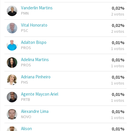
Vanderlin Martins
0,02%
PMN
2 votos
Vital Honorato
0,02%
PSC
2 votos
Adalton Bispo
0,01%
PROS
1 votos
Adelina Martins
0,01%
PROS
1 votos
Adriana Pinheiro
0,01%
PHS
1 votos
Agente Maycon Ariel
0,01%
PRTB
1 votos
Alexandre Lima
0,01%
NOVO
1 votos
Alison
0,01%