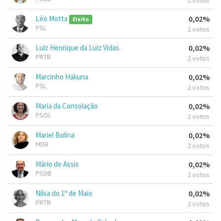
2 votos
Léo Motta
0,02%
Eleito
PSL
2 votos
Luiz Henrique da Luiz Vidas
0,02%
PRTB
2 votos
Marcinho Hakuna
0,02%
PSL
2 votos
Maria da Consolação
0,02%
PSOL
2 votos
Mariel Bolina
0,02%
MDB
2 votos
Mário de Assis
0,02%
PSDB
2 votos
Nilsa do 1º de Maio
0,02%
PRTB
2 votos