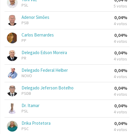
PSL
5 votos
Adenor Simões
0,04%
PSB
4 votos
Carlos Bernardes
0,04%
PP
4 votos
Delegado Edson Moreira
0,04%
PR
4 votos
Delegado Federal Helber
0,04%
NOVO
4 votos
Delegado Jeferson Botelho
0,04%
PSDB
4 votos
Dr. Itamar
0,04%
PSL
4 votos
Drika Protetora
0,04%
PSC
4 votos