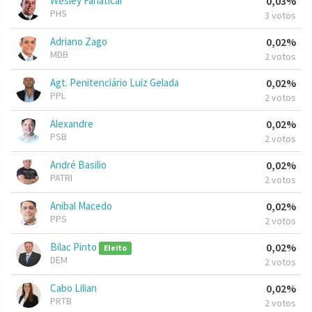
Wesley Fanaticar
0,03%
PHS
3 votos
Adriano Zago
0,02%
MDB
2 votos
Agt. Penitenciário Luiz Gelada
0,02%
PPL
2 votos
Alexandre
0,02%
PSB
2 votos
André Basilio
0,02%
PATRI
2 votos
Anibal Macedo
0,02%
PPS
2 votos
Bilac Pinto
0,02%
Eleito
DEM
2 votos
Cabo Lilian
0,02%
PRTB
2 votos