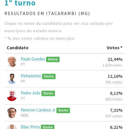
1º turno
RESULTADOS EM ITACARAMBI (MG)
Clique no nome do candidato para ver sua votação por
municípios do estado inteiro
* % dos votos válidos no município
Candidato
Votos *
Paulo Guedes
22,44%
Eleito
PT
1.829 votos
Pinheirinho
12,16%
Eleito
PP
991 votos
Padre João
8,12%
Eleito
PT
662 votos
Newton Cardoso Jr
7,32%
Eleito
MDB
597 votos
Bilac Pinto
6,21%
Eleito