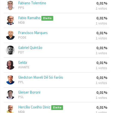
Fabiano Tolentino
0,01%
PPS
1 votos
Fabio Ramalho
0,01%
Eleito
MDB
1 votos
Francisco Marques
0,01%
PODE
1 votos
Gabriel Quintão
0,01%
PDT
1 votos
Gelda
0,01%
AVANTE
1 votos
Gledston Moreli Dê Só Faróis
0,01%
PPL
1 votos
Gleiser Boroni
0,01%
PSL
1 votos
Hercílio Coelho Diniz
0,01%
Eleito
MDB
1 votos