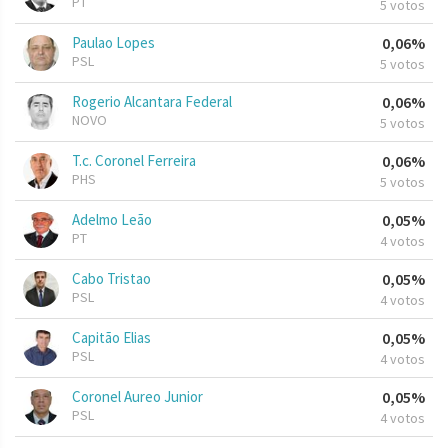
PT
5 votos
Paulao Lopes
0,06%
PSL
5 votos
Rogerio Alcantara Federal
0,06%
NOVO
5 votos
T.c. Coronel Ferreira
0,06%
PHS
5 votos
Adelmo Leão
0,05%
PT
4 votos
Cabo Tristao
0,05%
PSL
4 votos
Capitão Elias
0,05%
PSL
4 votos
Coronel Aureo Junior
0,05%
PSL
4 votos