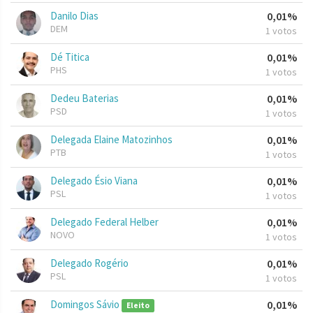
Danilo Dias
0,01%
DEM
1 votos
Dé Titica
0,01%
PHS
1 votos
Dedeu Baterias
0,01%
PSD
1 votos
Delegada Elaine Matozinhos
0,01%
PTB
1 votos
Delegado Ésio Viana
0,01%
PSL
1 votos
Delegado Federal Helber
0,01%
NOVO
1 votos
Delegado Rogério
0,01%
PSL
1 votos
Domingos Sávio
0,01%
Eleito