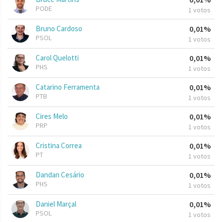
PODE
1 votos
Bruno Cardoso
0,01%
PSOL
1 votos
Carol Quelotti
0,01%
PHS
1 votos
Catarino Ferramenta
0,01%
PTB
1 votos
Cires Melo
0,01%
PRP
1 votos
Cristina Correa
0,01%
PT
1 votos
Dandan Cesário
0,01%
PHS
1 votos
Daniel Marçal
0,01%
PSOL
1 votos