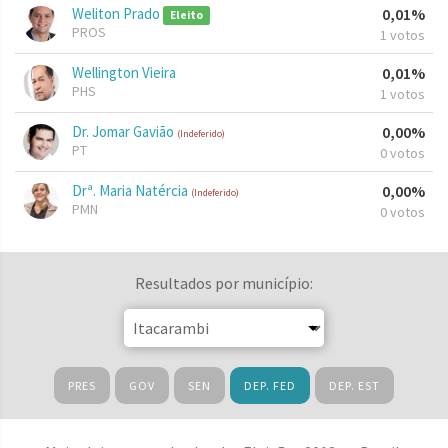
Weliton Prado
0,01%
Eleito
PROS
1 votos
Wellington Vieira
0,01%
PHS
1 votos
Dr. Jomar Gavião
0,00%
(Indeferido)
PT
0 votos
Drª. Maria Natércia
0,00%
(Indeferido)
PMN
0 votos
Resultados por município:
PRES
GOV
SEN
DEP. FED
DEP. EST