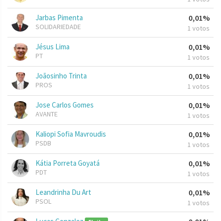
Jarbas Pimenta
0,01%
SOLIDARIEDADE
1 votos
Jésus Lima
0,01%
PT
1 votos
Joãosinho Trinta
0,01%
PROS
1 votos
Jose Carlos Gomes
0,01%
AVANTE
1 votos
Kaliopi Sofia Mavroudis
0,01%
PSDB
1 votos
Kátia Porreta Goyatá
0,01%
PDT
1 votos
Leandrinha Du Art
0,01%
PSOL
1 votos