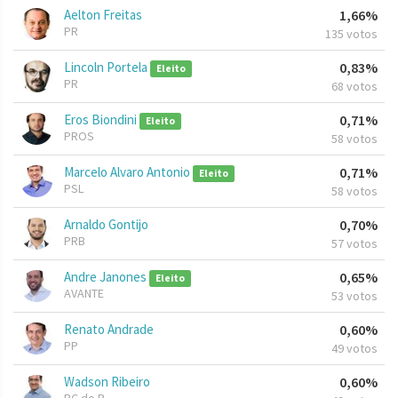
Aelton Freitas
1,66%
PR
135 votos
Lincoln Portela
0,83%
Eleito
PR
68 votos
Eros Biondini
0,71%
Eleito
PROS
58 votos
Marcelo Alvaro Antonio
0,71%
Eleito
PSL
58 votos
Arnaldo Gontijo
0,70%
PRB
57 votos
Andre Janones
0,65%
Eleito
AVANTE
53 votos
Renato Andrade
0,60%
PP
49 votos
Wadson Ribeiro
0,60%