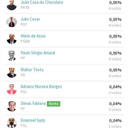
João Casa do Chocolate
0,05%
PRTB
4 votos
Julio Cesar
0,05%
PDT
4 votos
Mário de Assis
0,05%
PSDB
4 votos
Paulo Sérgio Amaral
0,05%
PP
4 votos
Walter Tosta
0,05%
PR
4 votos
Adriana Moreira Borges
0,04%
PSL
3 votos
Dimas Fabiano
0,04%
Eleito
PP
3 votos
Emanoel Sady
0,04%
PSL
3 votos