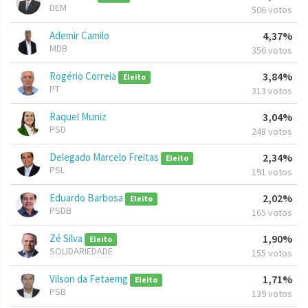
DEM
506 votos
Ademir Camilo
4,37%
MDB
356 votos
Rogério Correia
3,84%
Eleito
PT
313 votos
Raquel Muniz
3,04%
PSD
248 votos
Delegado Marcelo Freitas
2,34%
Eleito
PSL
191 votos
Eduardo Barbosa
2,02%
Eleito
PSDB
165 votos
Zé Silva
1,90%
Eleito
SOLIDARIEDADE
155 votos
Vilson da Fetaemg
1,71%
Eleito
PSB
139 votos