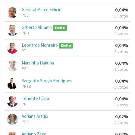
General Marco Felício
0,04%
PSL
3 votos
Gilberto Abramo
0,04%
Eleito
PRB
3 votos
Leonardo Monteiro
0,04%
Eleito
PT
3 votos
Marcinho Hakuna
0,04%
PSL
3 votos
Sargento Sergio Rodrigues
0,04%
PRTB
3 votos
Tenente Lúcio
0,04%
PR
3 votos
Adriana Araújo
0,02%
PSOL
2 votos
Adriano Zago
0,02%