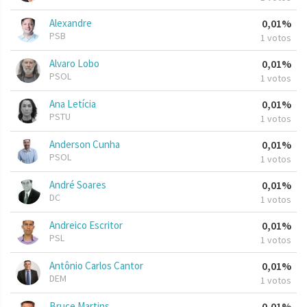
Alexandre
0,01%
PSB
1 votos
Alvaro Lobo
0,01%
PSOL
1 votos
Ana Letícia
0,01%
PSTU
1 votos
Anderson Cunha
0,01%
PSOL
1 votos
André Soares
0,01%
DC
1 votos
Andreico Escritor
0,01%
PSL
1 votos
Antônio Carlos Cantor
0,01%
DEM
1 votos
Bruce Martins
0,01%