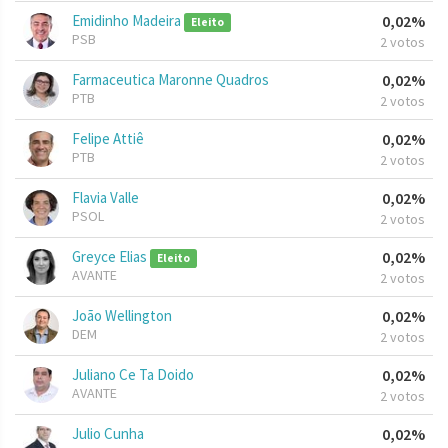
Emidinho Madeira
0,02%
Eleito
PSB
2 votos
Farmaceutica Maronne Quadros
0,02%
PTB
2 votos
Felipe Attiê
0,02%
PTB
2 votos
Flavia Valle
0,02%
PSOL
2 votos
Greyce Elias
0,02%
Eleito
AVANTE
2 votos
João Wellington
0,02%
DEM
2 votos
Juliano Ce Ta Doido
0,02%
AVANTE
2 votos
Julio Cunha
0,02%