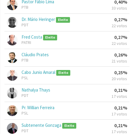
Pastor Fábio Lima
0,40%
PTB
33 votos
Dr. Mário Heringer
0,27%
Eleito
PDT
22 votos
Fred Costa
0,27%
Eleito
PATRI
22 votos
Cláudio Prates
0,26%
PTB
21 votos
Cabo Junio Amaral
0,25%
Eleito
PSL
20 votos
Nathalya Thays
0,21%
PDT
17 votos
Pr. Willian Ferreira
0,21%
PSL
17 votos
Subtenente Gonzaga
0,21%
Eleito
PDT
17 votos