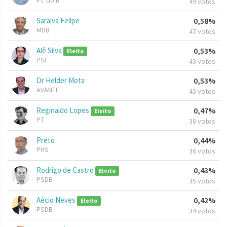
PC do B
49 votos
Saraiva Felipe
0,58%
MDB
47 votos
Alê Silva
0,53%
Eleito
PSL
43 votos
Dr Helder Mota
0,53%
AVANTE
43 votos
Reginaldo Lopes
0,47%
Eleito
PT
38 votos
Preto
0,44%
PHS
36 votos
Rodrigo de Castro
0,43%
Eleito
PSDB
35 votos
Aécio Neves
0,42%
Eleito
PSDB
34 votos