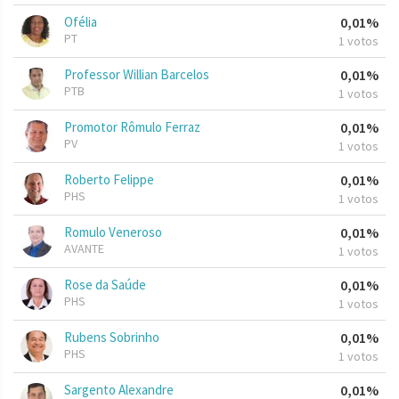
Ofélia
0,01%
PT
1 votos
Professor Willian Barcelos
0,01%
PTB
1 votos
Promotor Rômulo Ferraz
0,01%
PV
1 votos
Roberto Felippe
0,01%
PHS
1 votos
Romulo Veneroso
0,01%
AVANTE
1 votos
Rose da Saúde
0,01%
PHS
1 votos
Rubens Sobrinho
0,01%
PHS
1 votos
Sargento Alexandre
0,01%