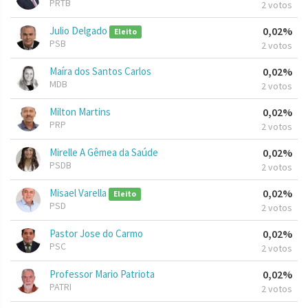
PRTB
2 votos
Julio Delgado
0,02%
Eleito
PSB
2 votos
Maíra dos Santos Carlos
0,02%
MDB
2 votos
Milton Martins
0,02%
PRP
2 votos
Mirelle A Gêmea da Saúde
0,02%
PSDB
2 votos
Misael Varella
0,02%
Eleito
PSD
2 votos
Pastor Jose do Carmo
0,02%
PSC
2 votos
Professor Mario Patriota
0,02%
PATRI
2 votos