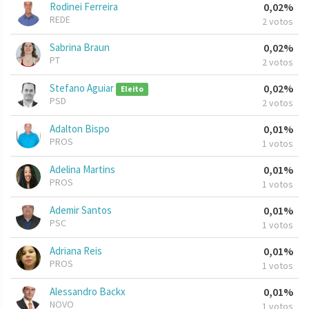
Rodinei Ferreira
0,02%
REDE
2 votos
Sabrina Braun
0,02%
PT
2 votos
Stefano Aguiar
0,02%
Eleito
PSD
2 votos
Adalton Bispo
0,01%
PROS
1 votos
Adelina Martins
0,01%
PROS
1 votos
Ademir Santos
0,01%
PSC
1 votos
Adriana Reis
0,01%
PROS
1 votos
Alessandro Backx
0,01%
NOVO
1 votos