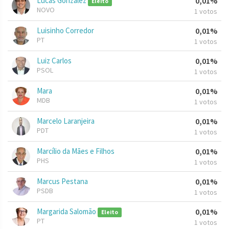
Lucas Gonzalez
0,01%
Eleito
NOVO
1 votos
Luisinho Corredor
0,01%
PT
1 votos
Luiz Carlos
0,01%
PSOL
1 votos
Mara
0,01%
MDB
1 votos
Marcelo Laranjeira
0,01%
PDT
1 votos
Marcílio da Mães e Filhos
0,01%
PHS
1 votos
Marcus Pestana
0,01%
PSDB
1 votos
Margarida Salomão
0,01%
Eleito
PT
1 votos