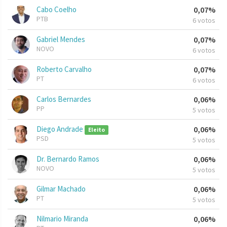
Cabo Coelho
0,07%
PTB
6 votos
Gabriel Mendes
0,07%
NOVO
6 votos
Roberto Carvalho
0,07%
PT
6 votos
Carlos Bernardes
0,06%
PP
5 votos
Diego Andrade
0,06%
Eleito
PSD
5 votos
Dr. Bernardo Ramos
0,06%
NOVO
5 votos
Gilmar Machado
0,06%
PT
5 votos
Nilmario Miranda
0,06%