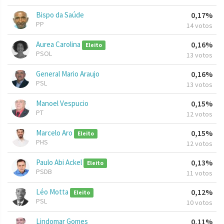
Bispo da Saúde
0,17%
PP
14 votos
Aurea Carolina
0,16%
Eleito
PSOL
13 votos
General Mario Araujo
0,16%
PSL
13 votos
Manoel Vespucio
0,15%
PT
12 votos
Marcelo Aro
0,15%
Eleito
PHS
12 votos
Paulo Abi Ackel
0,13%
Eleito
PSDB
11 votos
Léo Motta
0,12%
Eleito
PSL
10 votos
Lindomar Gomes
0,11%