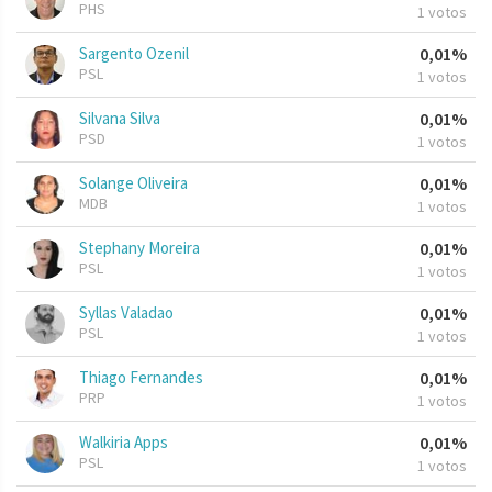
PHS
1 votos
Sargento Ozenil
0,01%
PSL
1 votos
Silvana Silva
0,01%
PSD
1 votos
Solange Oliveira
0,01%
MDB
1 votos
Stephany Moreira
0,01%
PSL
1 votos
Syllas Valadao
0,01%
PSL
1 votos
Thiago Fernandes
0,01%
PRP
1 votos
Walkiria Apps
0,01%
PSL
1 votos