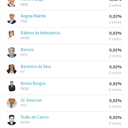
MDB
2 votos
Angela Mairink
0,02%
PRB
2 votos
Balbino da Ambulancia
0,02%
PATRI
2 votos
Benoni
0,02%
PPS
2 votos
Berenice da Silva
0,02%
PT
2 votos
Bruno Borges
0,02%
REDE
2 votos
Dr. Emerson
0,02%
PTC
2 votos
Duilio de Castro
0,02%
PATRI
2 votos