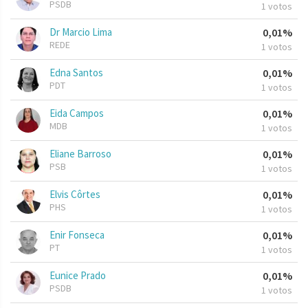
PSDB
1 votos
Dr Marcio Lima
0,01%
REDE
1 votos
Edna Santos
0,01%
PDT
1 votos
Eida Campos
0,01%
MDB
1 votos
Eliane Barroso
0,01%
PSB
1 votos
Elvis Côrtes
0,01%
PHS
1 votos
Enir Fonseca
0,01%
PT
1 votos
Eunice Prado
0,01%
PSDB
1 votos