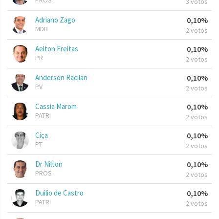
PROS
3 votos
Adriano Zago
0,10%
MDB
2 votos
Aelton Freitas
0,10%
PR
2 votos
Anderson Racilan
0,10%
PV
2 votos
Cassia Marom
0,10%
PATRI
2 votos
Ciça
0,10%
PT
2 votos
Dr Nilton
0,10%
PROS
2 votos
Duilio de Castro
0,10%
PATRI
2 votos