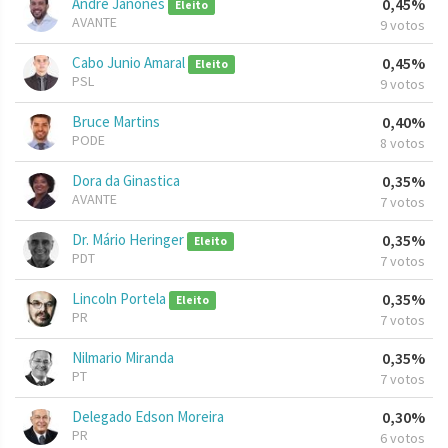
Andre Janones
0,45%
Eleito
AVANTE
9 votos
Cabo Junio Amaral
0,45%
Eleito
PSL
9 votos
Bruce Martins
0,40%
PODE
8 votos
Dora da Ginastica
0,35%
AVANTE
7 votos
Dr. Mário Heringer
0,35%
Eleito
PDT
7 votos
Lincoln Portela
0,35%
Eleito
PR
7 votos
Nilmario Miranda
0,35%
PT
7 votos
Delegado Edson Moreira
0,30%
PR
6 votos