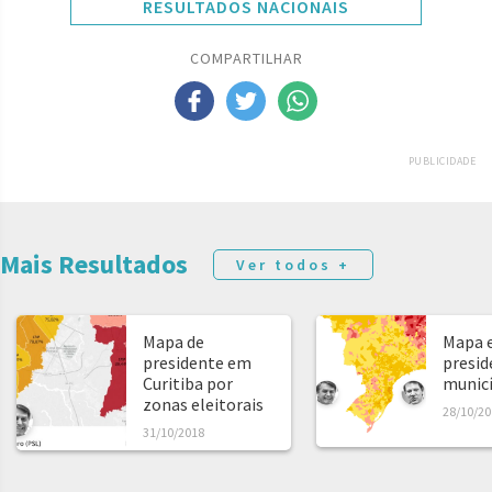
RESULTADOS NACIONAIS
COMPARTILHAR
PUBLICIDADE
Mais Resultados
Ver todos +
Mapa de
Mapa e
presidente em
presid
Curitiba por
municíp
zonas eleitorais
28/10/20
31/10/2018