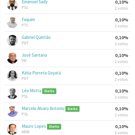
Emanoel Sady
0,10%
PSL
2 votos
Faquim
0,10%
PTC
2 votos
Gabriel Quintão
0,10%
PDT
2 votos
José Santana
0,10%
PR
2 votos
Kátia Porreta Goyatá
0,10%
PDT
2 votos
Léo Motta
0,10%
Eleito
PSL
2 votos
Marcelo Alvaro Antonio
0,10%
Eleito
PSL
2 votos
Mauro Lopes
0,10%
Eleito
MDB
2 votos