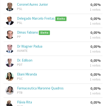
Coronel Aureo Junior
0,05%
PSL
1 votos
Delegado Marcelo Freitas
0,05%
Eleito
PSL
1 votos
Dimas Fabiano
0,05%
Eleito
PP
1 votos
Dr Wagner Padua
0,05%
AVANTE
1 votos
Dr. Edilson
0,05%
PDT
1 votos
Eliani Miranda
0,05%
PSC
1 votos
Farmaceutica Maronne Quadros
0,05%
PTB
1 votos
Flávia Rita
0,05%