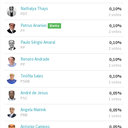
Nathalya Thays
0,10%
PDT
2 votos
Patrus Ananias
0,10%
Eleito
PT
2 votos
Paulo Sérgio Amaral
0,10%
PP
2 votos
Renato Andrade
0,10%
PP
2 votos
Teófila Sales
0,10%
PSDB
2 votos
André de Jesus
0,05%
PSC
1 votos
Angela Mairink
0,05%
PRB
1 votos
Antonio Campos
0,05%