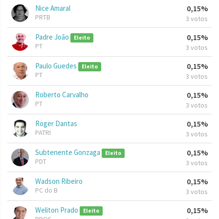
Nice Amaral
0,15%
PRTB
3 votos
Padre João
0,15%
Eleito
PT
3 votos
Paulo Guedes
0,15%
Eleito
PT
3 votos
Roberto Carvalho
0,15%
PT
3 votos
Roger Dantas
0,15%
PATRI
3 votos
Subtenente Gonzaga
0,15%
Eleito
PDT
3 votos
Wadson Ribeiro
0,15%
PC do B
3 votos
Weliton Prado
0,15%
Eleito