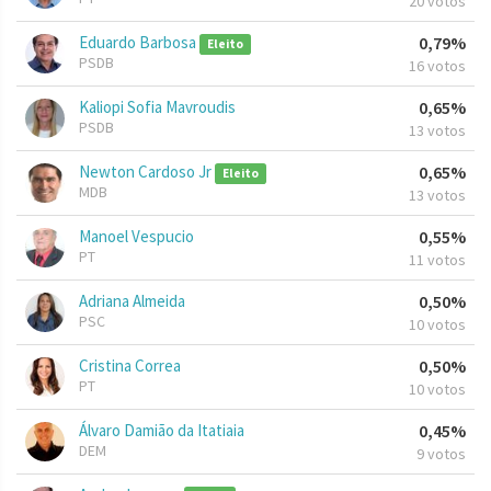
20 votos
Eduardo Barbosa
0,79%
Eleito
PSDB
16 votos
Kaliopi Sofia Mavroudis
0,65%
PSDB
13 votos
Newton Cardoso Jr
0,65%
Eleito
MDB
13 votos
Manoel Vespucio
0,55%
PT
11 votos
Adriana Almeida
0,50%
PSC
10 votos
Cristina Correa
0,50%
PT
10 votos
Álvaro Damião da Itatiaia
0,45%
DEM
9 votos