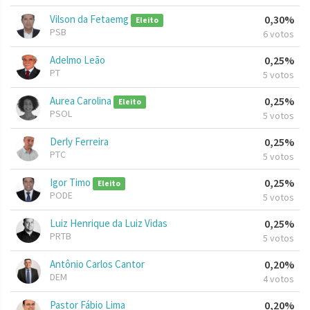
Vilson da Fetaemg
0,30%
Eleito
PSB
6 votos
Adelmo Leão
0,25%
PT
5 votos
Aurea Carolina
0,25%
Eleito
PSOL
5 votos
Derly Ferreira
0,25%
PTC
5 votos
Igor Timo
0,25%
Eleito
PODE
5 votos
Luiz Henrique da Luiz Vidas
0,25%
PRTB
5 votos
Antônio Carlos Cantor
0,20%
DEM
4 votos
Pastor Fábio Lima
0,20%