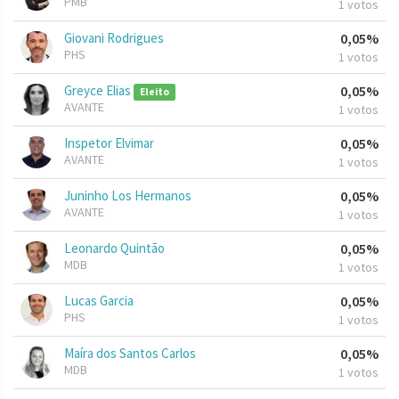
PMB
1 votos
Giovani Rodrigues
0,05%
PHS
1 votos
Greyce Elias
0,05%
Eleito
AVANTE
1 votos
Inspetor Elvimar
0,05%
AVANTE
1 votos
Juninho Los Hermanos
0,05%
AVANTE
1 votos
Leonardo Quintão
0,05%
MDB
1 votos
Lucas Garcia
0,05%
PHS
1 votos
Maíra dos Santos Carlos
0,05%
MDB
1 votos