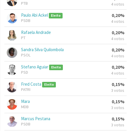
PTB
4 votos
Paulo Abi Ackel
0,20%
Eleito
PSDB
4 votos
Rafaela Andrade
0,20%
PT
4 votos
Sandra Silva Quilombola
0,20%
PSOL
4 votos
Stefano Aguiar
0,20%
Eleito
PSD
4 votos
Fred Costa
0,15%
Eleito
PATRI
3 votos
Mara
0,15%
MDB
3 votos
Marcus Pestana
0,15%
PSDB
3 votos