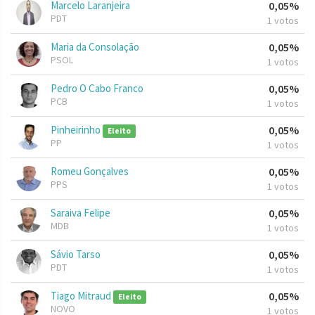
Marcelo Laranjeira
0,05%
PDT
1 votos
Maria da Consolação
0,05%
PSOL
1 votos
Pedro O Cabo Franco
0,05%
PCB
1 votos
Pinheirinho
0,05%
Eleito
PP
1 votos
Romeu Gonçalves
0,05%
PPS
1 votos
Saraiva Felipe
0,05%
MDB
1 votos
Sávio Tarso
0,05%
PDT
1 votos
Tiago Mitraud
0,05%
Eleito
NOVO
1 votos