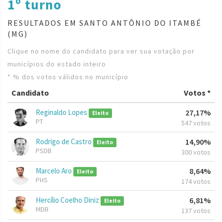
1º turno
RESULTADOS EM SANTO ANTÔNIO DO ITAMBÉ
(MG)
Clique no nome do candidato para ver sua votação por
municípios do estado inteiro
* % dos votos válidos no município
Candidato
Votos *
Reginaldo Lopes
27,17%
Eleito
PT
547 votos
Rodrigo de Castro
14,90%
Eleito
PSDB
300 votos
Marcelo Aro
8,64%
Eleito
PHS
174 votos
Hercílio Coelho Diniz
6,81%
Eleito
MDB
137 votos