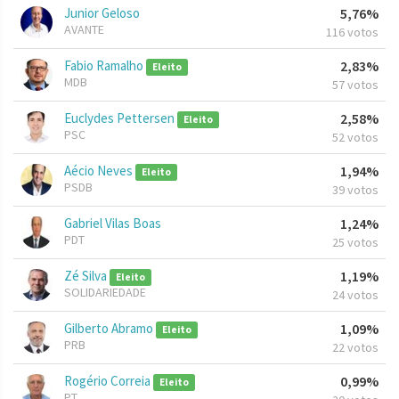
Junior Geloso
5,76%
AVANTE
116 votos
Fabio Ramalho
2,83%
Eleito
MDB
57 votos
Euclydes Pettersen
2,58%
Eleito
PSC
52 votos
Aécio Neves
1,94%
Eleito
PSDB
39 votos
Gabriel Vilas Boas
1,24%
PDT
25 votos
Zé Silva
1,19%
Eleito
SOLIDARIEDADE
24 votos
Gilberto Abramo
1,09%
Eleito
PRB
22 votos
Rogério Correia
0,99%
Eleito
PT