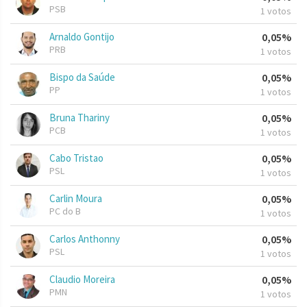
PSB
1 votos
Arnaldo Gontijo
0,05%
PRB
1 votos
Bispo da Saúde
0,05%
PP
1 votos
Bruna Thariny
0,05%
PCB
1 votos
Cabo Tristao
0,05%
PSL
1 votos
Carlin Moura
0,05%
PC do B
1 votos
Carlos Anthonny
0,05%
PSL
1 votos
Claudio Moreira
0,05%
PMN
1 votos