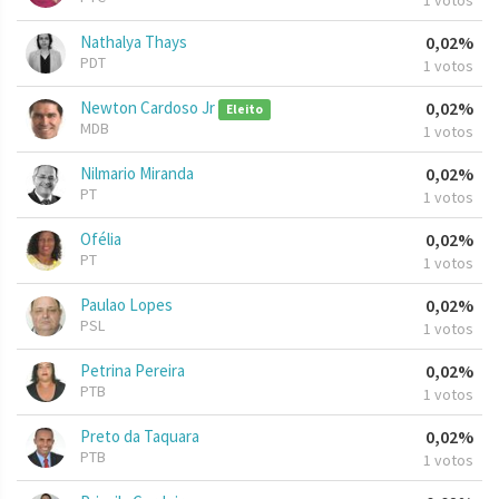
1 votos
Nathalya Thays
0,02%
PDT
1 votos
Newton Cardoso Jr
0,02%
Eleito
MDB
1 votos
Nilmario Miranda
0,02%
PT
1 votos
Ofélia
0,02%
PT
1 votos
Paulao Lopes
0,02%
PSL
1 votos
Petrina Pereira
0,02%
PTB
1 votos
Preto da Taquara
0,02%
PTB
1 votos