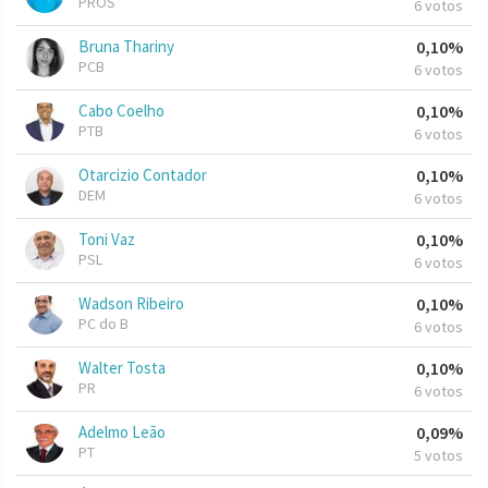
PROS
6 votos
Bruna Thariny
0,10%
PCB
6 votos
Cabo Coelho
0,10%
PTB
6 votos
Otarcizio Contador
0,10%
DEM
6 votos
Toni Vaz
0,10%
PSL
6 votos
Wadson Ribeiro
0,10%
PC do B
6 votos
Walter Tosta
0,10%
PR
6 votos
Adelmo Leão
0,09%
PT
5 votos