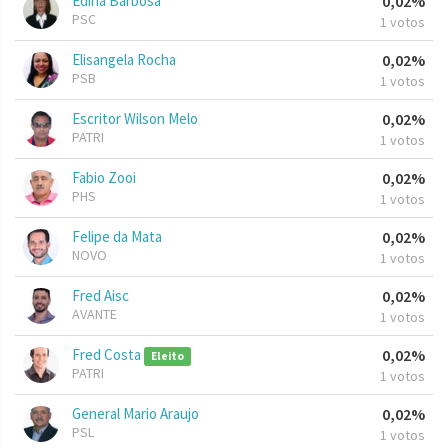
Edina Barbosa
0,02%
PSC
1 votos
Elisangela Rocha
0,02%
PSB
1 votos
Escritor Wilson Melo
0,02%
PATRI
1 votos
Fabio Zooi
0,02%
PHS
1 votos
Felipe da Mata
0,02%
NOVO
1 votos
Fred Aisc
0,02%
AVANTE
1 votos
Fred Costa
0,02%
Eleito
PATRI
1 votos
General Mario Araujo
0,02%
PSL
1 votos