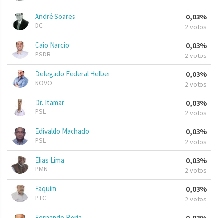
André Soares
0,03%
DC
2 votos
Caio Narcio
0,03%
PSDB
2 votos
Delegado Federal Helber
0,03%
NOVO
2 votos
Dr. Itamar
0,03%
PSL
2 votos
Edivaldo Machado
0,03%
PSL
2 votos
Elias Lima
0,03%
PMN
2 votos
Faquim
0,03%
PTC
2 votos
Fernando Borja
0,03%