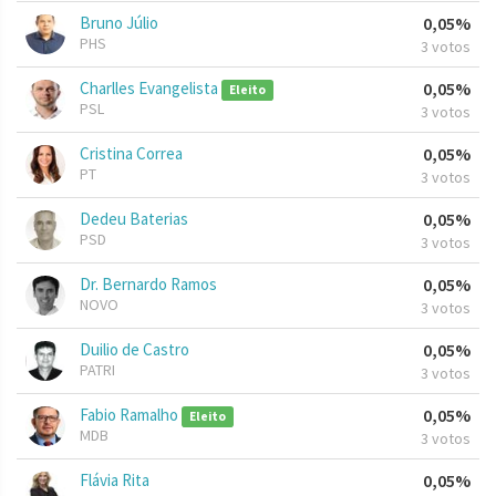
Bruno Júlio
0,05%
PHS
3 votos
Charlles Evangelista
0,05%
Eleito
PSL
3 votos
Cristina Correa
0,05%
PT
3 votos
Dedeu Baterias
0,05%
PSD
3 votos
Dr. Bernardo Ramos
0,05%
NOVO
3 votos
Duilio de Castro
0,05%
PATRI
3 votos
Fabio Ramalho
0,05%
Eleito
MDB
3 votos
Flávia Rita
0,05%