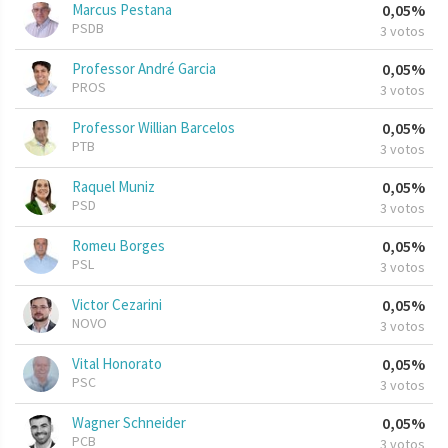
Marcus Pestana
0,05%
PSDB
3 votos
Professor André Garcia
0,05%
PROS
3 votos
Professor Willian Barcelos
0,05%
PTB
3 votos
Raquel Muniz
0,05%
PSD
3 votos
Romeu Borges
0,05%
PSL
3 votos
Victor Cezarini
0,05%
NOVO
3 votos
Vital Honorato
0,05%
PSC
3 votos
Wagner Schneider
0,05%
PCB
3 votos