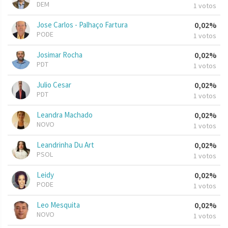
DEM
1 votos
Jose Carlos - Palhaço Fartura
0,02%
PODE
1 votos
Josimar Rocha
0,02%
PDT
1 votos
Julio Cesar
0,02%
PDT
1 votos
Leandra Machado
0,02%
NOVO
1 votos
Leandrinha Du Art
0,02%
PSOL
1 votos
Leidy
0,02%
PODE
1 votos
Leo Mesquita
0,02%
NOVO
1 votos