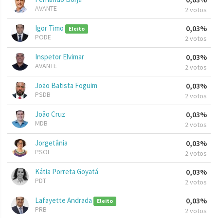
AVANTE
2 votos
Igor Timo
0,03%
Eleito
PODE
2 votos
Inspetor Elvimar
0,03%
AVANTE
2 votos
João Batista Foguim
0,03%
PSDB
2 votos
João Cruz
0,03%
MDB
2 votos
Jorgetânia
0,03%
PSOL
2 votos
Kátia Porreta Goyatá
0,03%
PDT
2 votos
Lafayette Andrada
0,03%
Eleito
PRB
2 votos