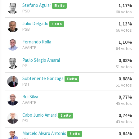
Stefano Aguiar
1,17%
Eleito
PSD
68 votos
Julio Delgado
1,13%
Eleito
PSB
66 votos
Fernando Rolla
1,10%
AVANTE
64 votos
Paulo Sérgio Amaral
0,88%
PP
51 votos
Subtenente Gonzaga
0,88%
Eleito
PDT
51 votos
Rui Silva
0,77%
AVANTE
45 votos
Cabo Junio Amaral
0,74%
Eleito
PSL
43 votos
Marcelo Alvaro Antonio
0,64%
Eleito