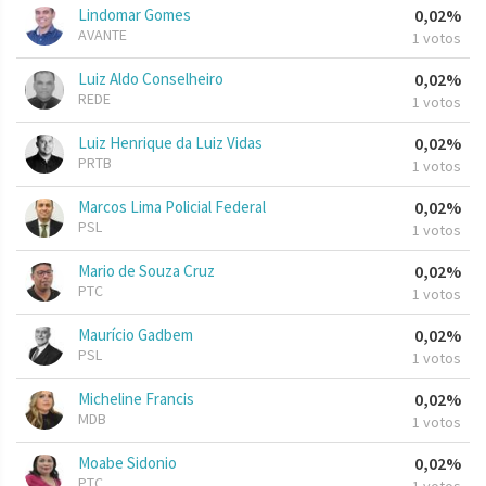
Lindomar Gomes
0,02%
AVANTE
1 votos
Luiz Aldo Conselheiro
0,02%
REDE
1 votos
Luiz Henrique da Luiz Vidas
0,02%
PRTB
1 votos
Marcos Lima Policial Federal
0,02%
PSL
1 votos
Mario de Souza Cruz
0,02%
PTC
1 votos
Maurício Gadbem
0,02%
PSL
1 votos
Micheline Francis
0,02%
MDB
1 votos
Moabe Sidonio
0,02%
PTC