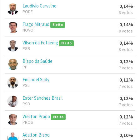
Laudivio Carvalho
0,14%
PODE
8 votos
Tiago Mitraud
0,14%
Eleito
NOVO
8 votos
Vilson da Fetaemg
0,14%
Eleito
PSB
8 votos
Bispo da Saúde
0,12%
PP
7 votos
Emanoel Sady
0,12%
PSL
7 votos
Ester Sanches Brasil
0,12%
PSB
7 votos
Weliton Prado
0,12%
Eleito
PROS
7 votos
Adalton Bispo
0,10%