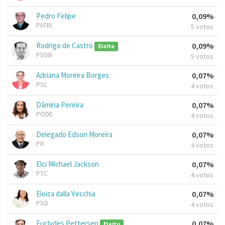
Pedro Felipe
0,09%
PATRI
5 votos
Rodrigo de Castro
0,09%
Eleito
PSDB
5 votos
Adriana Moreira Borges
0,07%
PSL
4 votos
Dâmina Pereira
0,07%
PODE
4 votos
Delegado Edson Moreira
0,07%
PR
4 votos
Elci Michael Jackson
0,07%
PTC
4 votos
Eloiza dalla Vecchia
0,07%
PSD
4 votos
Euclydes Pettersen
0,07%
Eleito