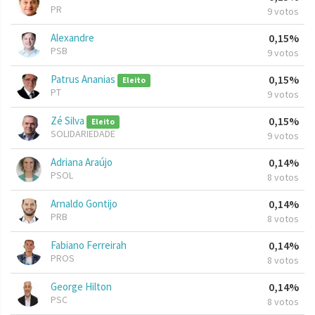
PR
9 votos
Alexandre
0,15%
PSB
9 votos
Patrus Ananias
0,15%
Eleito
PT
9 votos
Zé Silva
0,15%
Eleito
SOLIDARIEDADE
9 votos
Adriana Araújo
0,14%
PSOL
8 votos
Arnaldo Gontijo
0,14%
PRB
8 votos
Fabiano Ferreirah
0,14%
PROS
8 votos
George Hilton
0,14%
PSC
8 votos