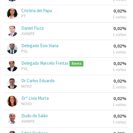
Cristina del Papa
0,02%
PT
1 votos
Daniel Fiuza
0,02%
AVANTE
1 votos
Delegado Ésio Viana
0,02%
PSL
1 votos
Delegado Marcelo Freitas
0,02%
Eleito
PSL
1 votos
Dr Carlos Eduardo
0,02%
NOVO
1 votos
Drª Livia Murta
0,02%
NOVO
1 votos
Dudu do Salão
0,02%
AVANTE
1 votos