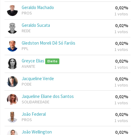
Geraldo Machado
0,02%
PROS
1 votos
Geraldo Sucata
0,02%
REDE
1 votos
Gledston Moreli Dê Só Faróis
0,02%
PPL
1 votos
Greyce Elias
0,02%
Eleito
AVANTE
1 votos
Jacqueline Verde
0,02%
PODE
1 votos
Jaqueline Eliane dos Santos
0,02%
SOLIDARIEDADE
1 votos
João Federal
0,02%
PROS
1 votos
João Wellington
0,02%