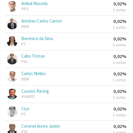
Anibal Macedo
0,02%
PPS
1 votos
Antônio Carlos Cantor
0,02%
DEM
1 votos
Berenice da Silva
0,02%
PT
1 votos
Cabo Tristao
0,02%
PSL
1 votos
Carlos Melles
0,02%
DEM
1 votos
Cassios Racing
0,02%
AVANTE
1 votos
Ciça
0,02%
PT
1 votos
Coronel Aureo Junior
0,02%
PSL
1 votos