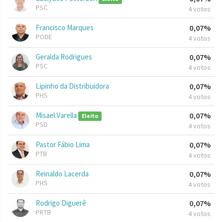
PSC
4 votos
Francisco Marques
0,07%
PODE
4 votos
Geralda Rodrigues
0,07%
PSC
4 votos
Lipinho da Distribuidora
0,07%
PHS
4 votos
Misael Varella
0,07%
Eleito
PSD
4 votos
Pastor Fábio Lima
0,07%
PTB
4 votos
Reinaldo Lacerda
0,07%
PHS
4 votos
Rodrigo Diguerê
0,07%
PRTB
4 votos