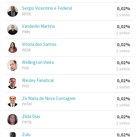
Sergio Vicentino e Federal
0,02%
REDE
1 votos
Vanderlin Martins
0,02%
PMN
1 votos
Vitoria dos Santos
0,02%
REDE
1 votos
Wellington Vieira
0,02%
PHS
1 votos
Wesley Fanaticar
0,02%
PHS
1 votos
Ze Maria de Nova Contagem
0,02%
PATRI
1 votos
Zilda Dias
0,02%
PRTB
1 votos
Zulu
0,02%