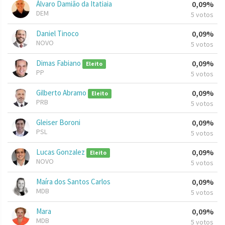
Álvaro Damião da Itatiaia
0,09%
DEM
5 votos
Daniel Tinoco
0,09%
NOVO
5 votos
Dimas Fabiano
0,09%
Eleito
PP
5 votos
Gilberto Abramo
0,09%
Eleito
PRB
5 votos
Gleiser Boroni
0,09%
PSL
5 votos
Lucas Gonzalez
0,09%
Eleito
NOVO
5 votos
Maíra dos Santos Carlos
0,09%
MDB
5 votos
Mara
0,09%
MDB
5 votos