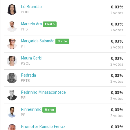
Lú Brandão
0,03%
PODE
2 votos
Marcelo Aro
0,03%
Eleito
PHS
2 votos
Margarida Salomão
0,03%
Eleito
PT
2 votos
Maura Gerbi
0,03%
PSOL
2 votos
Pedrada
0,03%
PRTB
2 votos
Pedrinho Minasacontece
0,03%
PSL
2 votos
Pinheirinho
0,03%
Eleito
PP
2 votos
Promotor Rômulo Ferraz
0,03%