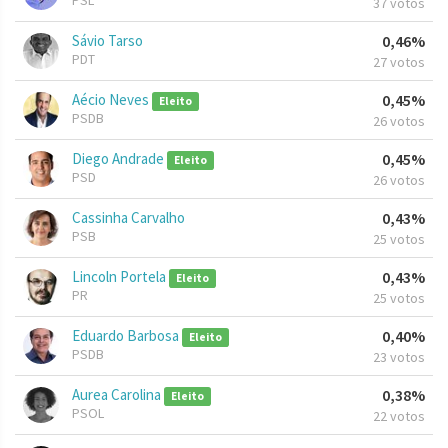
PSL
37 votos
Sávio Tarso
0,46%
PDT
27 votos
Aécio Neves
0,45%
Eleito
PSDB
26 votos
Diego Andrade
0,45%
Eleito
PSD
26 votos
Cassinha Carvalho
0,43%
PSB
25 votos
Lincoln Portela
0,43%
Eleito
PR
25 votos
Eduardo Barbosa
0,40%
Eleito
PSDB
23 votos
Aurea Carolina
0,38%
Eleito
PSOL
22 votos