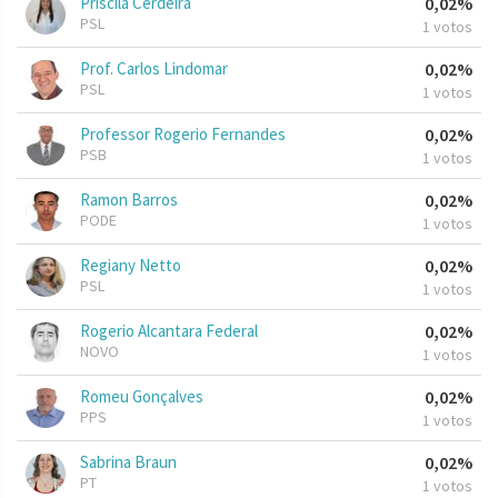
Priscila Cerdeira
0,02%
PSL
1 votos
Prof. Carlos Lindomar
0,02%
PSL
1 votos
Professor Rogerio Fernandes
0,02%
PSB
1 votos
Ramon Barros
0,02%
PODE
1 votos
Regiany Netto
0,02%
PSL
1 votos
Rogerio Alcantara Federal
0,02%
NOVO
1 votos
Romeu Gonçalves
0,02%
PPS
1 votos
Sabrina Braun
0,02%
PT
1 votos