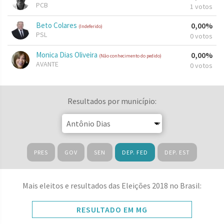
PCB
1 votos
Beto Colares
0,00%
(Indeferido)
PSL
0 votos
Monica Dias Oliveira
0,00%
(Não conhecimento do pedido)
AVANTE
0 votos
Resultados por município:
PRES
GOV
SEN
DEP. FED
DEP. EST
Mais eleitos e resultados das Eleições 2018 no Brasil:
RESULTADO EM MG