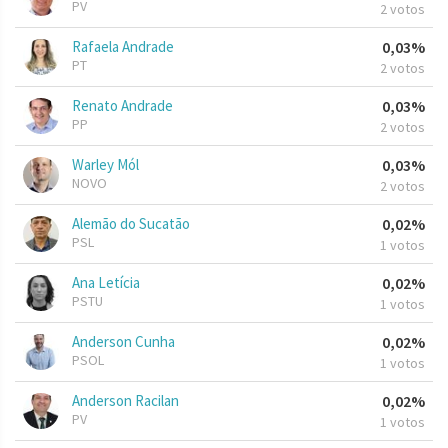
PV
2 votos
Rafaela Andrade
0,03%
PT
2 votos
Renato Andrade
0,03%
PP
2 votos
Warley Mól
0,03%
NOVO
2 votos
Alemão do Sucatão
0,02%
PSL
1 votos
Ana Letícia
0,02%
PSTU
1 votos
Anderson Cunha
0,02%
PSOL
1 votos
Anderson Racilan
0,02%
PV
1 votos