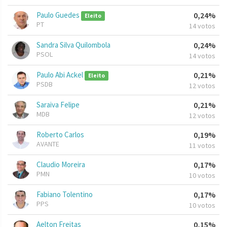
Paulo Guedes
0,24%
Eleito
PT
14 votos
Sandra Silva Quilombola
0,24%
PSOL
14 votos
Paulo Abi Ackel
0,21%
Eleito
PSDB
12 votos
Saraiva Felipe
0,21%
MDB
12 votos
Roberto Carlos
0,19%
AVANTE
11 votos
Claudio Moreira
0,17%
PMN
10 votos
Fabiano Tolentino
0,17%
PPS
10 votos
Aelton Freitas
0,15%