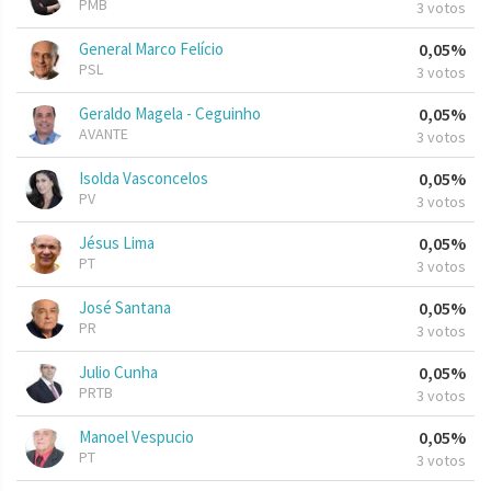
PMB
3 votos
General Marco Felício
0,05%
PSL
3 votos
Geraldo Magela - Ceguinho
0,05%
AVANTE
3 votos
Isolda Vasconcelos
0,05%
PV
3 votos
Jésus Lima
0,05%
PT
3 votos
José Santana
0,05%
PR
3 votos
Julio Cunha
0,05%
PRTB
3 votos
Manoel Vespucio
0,05%
PT
3 votos