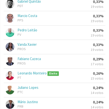
Gabriel Quintão
0,33%
PDT
19 votos
Marcio Costa
0,33%
PPS
19 votos
Pedro Leitão
0,33%
PV
19 votos
Vanda Xavier
0,33%
PROS
19 votos
Fabiano Cazeca
0,29%
PROS
17 votos
Leonardo Monteiro
0,26%
Eleito
PT
15 votos
Juliano Lopes
0,24%
PTC
14 votos
Mário Justino
0,24%
PRB
14 votos