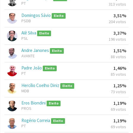
PT
313 votos
Domingos Sávio
3,51%
Eleito
PSDB
204 votos
Alê Silva
3,37%
Eleito
PSL
196 votos
Andre Janones
1,51%
Eleito
AVANTE
88 votos
Padre João
1,46%
Eleito
PT
85 votos
Hercílio Coelho Diniz
1,25%
Eleito
MDB
73 votos
Eros Biondini
1,19%
Eleito
PROS
69 votos
Rogério Correia
1,19%
Eleito
PT
69 votos