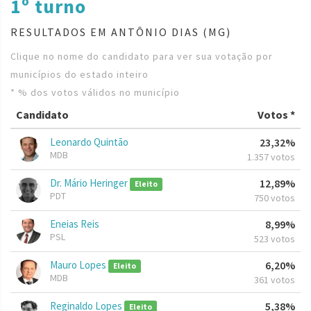
1º turno
RESULTADOS EM ANTÔNIO DIAS (MG)
Clique no nome do candidato para ver sua votação por
municípios do estado inteiro
* % dos votos válidos no município
Candidato
Votos *
Leonardo Quintão
23,32%
MDB
1.357 votos
Dr. Mário Heringer
12,89%
Eleito
PDT
750 votos
Eneias Reis
8,99%
PSL
523 votos
Mauro Lopes
6,20%
Eleito
MDB
361 votos
Reginaldo Lopes
5,38%
Eleito