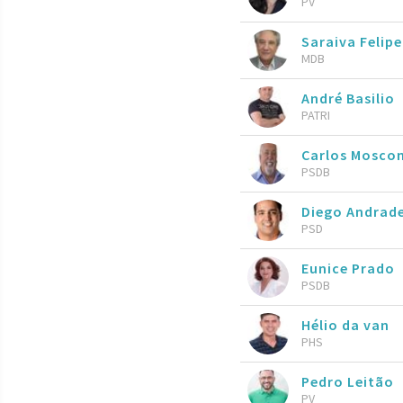
PV
Saraiva Felipe
MDB
André Basilio
PATRI
Carlos Moscon
PSDB
Diego Andrad
PSD
Eunice Prado
PSDB
Hélio da van
PHS
Pedro Leitão
PV