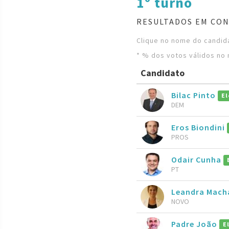
1º turno
RESULTADOS EM CON
Clique no nome do candida
* % dos votos válidos no 
Candidato
Bilac Pinto
El
DEM
Eros Biondini
PROS
Odair Cunha
PT
Leandra Mach
NOVO
Padre João
E