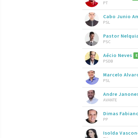
PT
Cabo Junio A
PSL
Pastor Nelqui
PSC
Aécio Neves
E
PSDB
Marcelo Alva
PSL
Andre Janone
AVANTE
Dimas Fabian
PP
Isolda Vascon