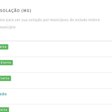
SOLAÇÃO (MG)
to para ver sua votação por municípios do estado inteiro
município
eito
Eleito
Eleito
ado
leito