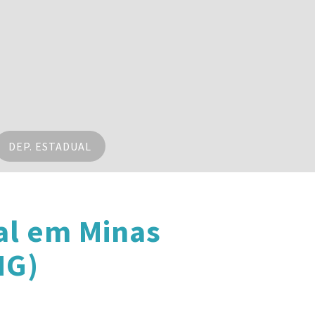
DEP. ESTADUAL
al em Minas
MG)