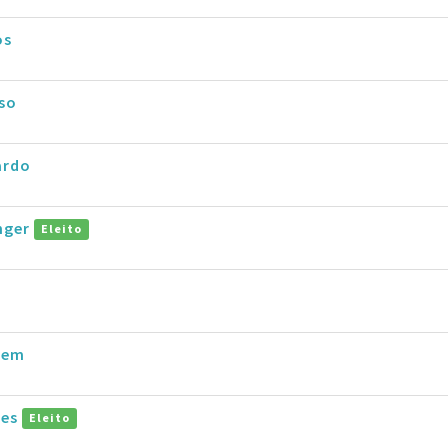
os
so
ardo
inger
Eleito
bem
pes
Eleito