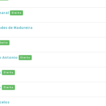
maral
Eleito
ades de Madureira
leito
ro Antonio
Eleito
s
Eleito
o
Eleito
celos