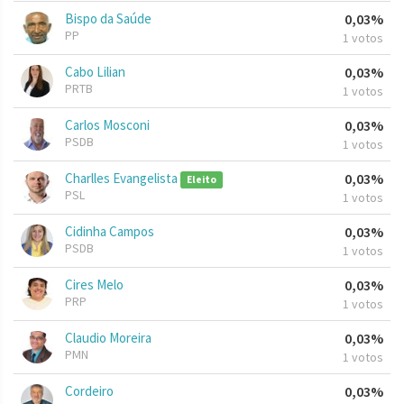
Bispo da Saúde
0,03%
PP
1 votos
Cabo Lilian
0,03%
PRTB
1 votos
Carlos Mosconi
0,03%
PSDB
1 votos
Charlles Evangelista
0,03%
Eleito
PSL
1 votos
Cidinha Campos
0,03%
PSDB
1 votos
Cires Melo
0,03%
PRP
1 votos
Claudio Moreira
0,03%
PMN
1 votos
Cordeiro
0,03%