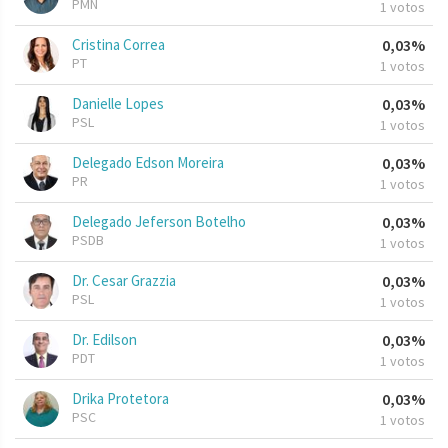
PMN
1 votos
Cristina Correa
0,03%
PT
1 votos
Danielle Lopes
0,03%
PSL
1 votos
Delegado Edson Moreira
0,03%
PR
1 votos
Delegado Jeferson Botelho
0,03%
PSDB
1 votos
Dr. Cesar Grazzia
0,03%
PSL
1 votos
Dr. Edilson
0,03%
PDT
1 votos
Drika Protetora
0,03%
PSC
1 votos