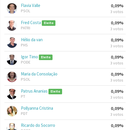
Flavia Valle
0,09%
PSOL
3 votos
Fred Costa
0,09%
Eleito
PATRI
3 votos
Hélio da van
0,09%
PHS
3 votos
Igor Timo
0,09%
Eleito
PODE
3 votos
Maria da Consolação
0,09%
PSOL
3 votos
Patrus Ananias
0,09%
Eleito
PT
3 votos
Pollyanna Cristina
0,09%
PDT
3 votos
Ricardo do Socorro
0,09%