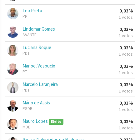
Leo Preto
0,03%
PP
1 votos
Lindomar Gomes
0,03%
AVANTE
1 votos
Luciana Roque
0,03%
PDT
1 votos
Manoel Vespucio
0,03%
PT
1 votos
Marcelo Laranjeira
0,03%
PDT
1 votos
Mário de Assis
0,03%
PSDB
1 votos
Mauro Lopes
0,03%
Eleito
MDB
1 votos
Pastor Nelquiades de Madureira
0,03%