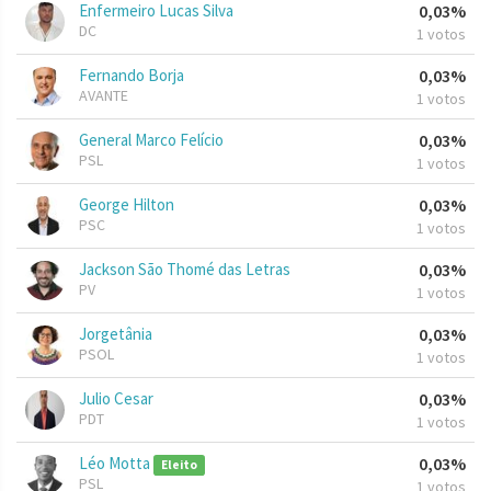
Enfermeiro Lucas Silva
0,03%
DC
1 votos
Fernando Borja
0,03%
AVANTE
1 votos
General Marco Felício
0,03%
PSL
1 votos
George Hilton
0,03%
PSC
1 votos
Jackson São Thomé das Letras
0,03%
PV
1 votos
Jorgetânia
0,03%
PSOL
1 votos
Julio Cesar
0,03%
PDT
1 votos
Léo Motta
0,03%
Eleito
PSL
1 votos