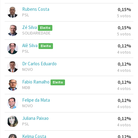
Rubens Costa
0,15%
PSL
5 votos
Zé Silva
0,15%
Eleito
SOLIDARIEDADE
5 votos
Alê Silva
0,12%
Eleito
PSL
4 votos
Dr Carlos Eduardo
0,12%
NOVO
4 votos
Fabio Ramalho
0,12%
Eleito
MDB
4 votos
Felipe da Mata
0,12%
NOVO
4 votos
Juliana Paixao
0,12%
PSL
4 votos
Kelma Costa
0,12%