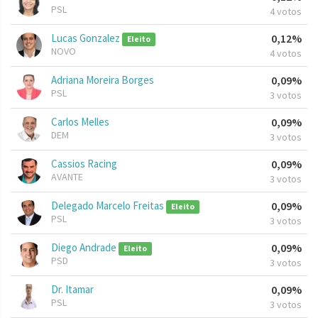
PSL
4 votos
Lucas Gonzalez
0,12%
Eleito
NOVO
4 votos
Adriana Moreira Borges
0,09%
PSL
3 votos
Carlos Melles
0,09%
DEM
3 votos
Cassios Racing
0,09%
AVANTE
3 votos
Delegado Marcelo Freitas
0,09%
Eleito
PSL
3 votos
Diego Andrade
0,09%
Eleito
PSD
3 votos
Dr. Itamar
0,09%
PSL
3 votos