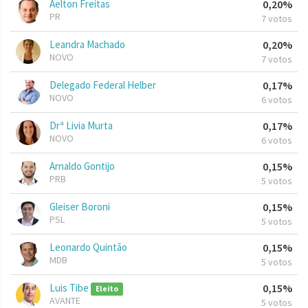
Aelton Freitas
0,20%
PR
7 votos
Leandra Machado
0,20%
NOVO
7 votos
Delegado Federal Helber
0,17%
NOVO
6 votos
Drª Livia Murta
0,17%
NOVO
6 votos
Arnaldo Gontijo
0,15%
PRB
5 votos
Gleiser Boroni
0,15%
PSL
5 votos
Leonardo Quintão
0,15%
MDB
5 votos
Luis Tibe
0,15%
Eleito
AVANTE
5 votos