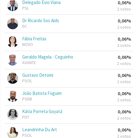
Delegado Ésio Viana
0,06%
PSL
2 votos
Dr Ricardo Sos Aids
0,06%
DC
2 votos
Fábia Freitas
0,06%
NOVO
2 votos
Geraldo Magela - Ceguinho
0,06%
AVANTE
2 votos
Gustavo Detomi
0,06%
PSOL
2 votos
João Batista Foguim
0,06%
PSDB
2 votos
Kátia Porreta Goyatá
0,06%
PDT
2 votos
Leandrinha Du Art
0,06%
PSOL
2 votos