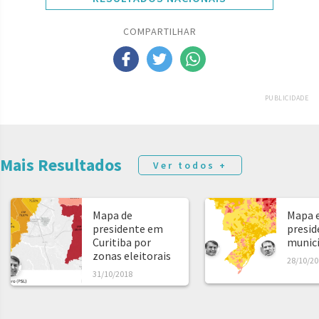
COMPARTILHAR
PUBLICIDADE
Mais Resultados
Ver todos +
Mapa de
Mapa e
presidente em
presid
Curitiba por
municíp
zonas eleitorais
28/10/20
31/10/2018