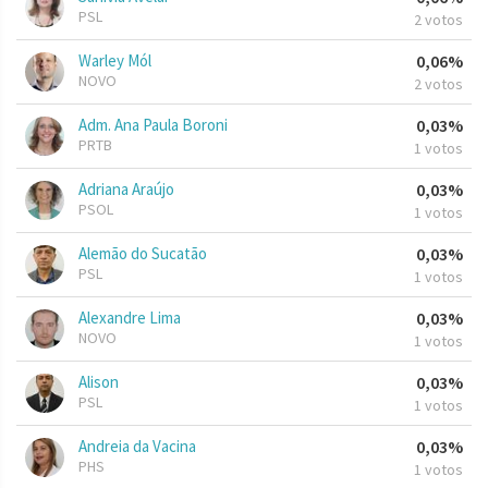
PSL
2 votos
Warley Mól
0,06%
NOVO
2 votos
Adm. Ana Paula Boroni
0,03%
PRTB
1 votos
Adriana Araújo
0,03%
PSOL
1 votos
Alemão do Sucatão
0,03%
PSL
1 votos
Alexandre Lima
0,03%
NOVO
1 votos
Alison
0,03%
PSL
1 votos
Andreia da Vacina
0,03%
PHS
1 votos