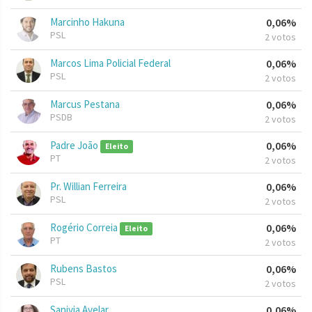
Marcinho Hakuna
0,06%
PSL
2 votos
Marcos Lima Policial Federal
0,06%
PSL
2 votos
Marcus Pestana
0,06%
PSDB
2 votos
Padre João
0,06%
Eleito
PT
2 votos
Pr. Willian Ferreira
0,06%
PSL
2 votos
Rogério Correia
0,06%
Eleito
PT
2 votos
Rubens Bastos
0,06%
PSL
2 votos
Sanivia Avelar
0,06%