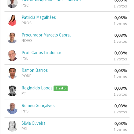
PSC
1 votos
Patricia Magalhães
0,03%
PROS
1 votos
Procurador Marcelo Cabral
0,03%
NOVO
1 votos
Prof. Carlos Lindomar
0,03%
PSL
1 votos
Ramon Barros
0,03%
PODE
1 votos
Reginaldo Lopes
0,03%
Eleito
PT
1 votos
Romeu Gonçalves
0,03%
PPS
1 votos
Silvia Oliveira
0,03%
PSL
1 votos