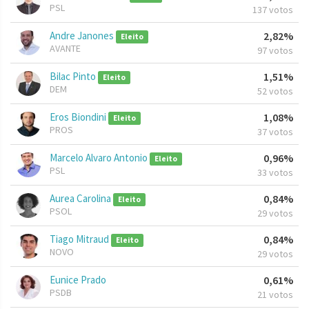
PSL
137 votos
Andre Janones
2,82%
Eleito
AVANTE
97 votos
Bilac Pinto
1,51%
Eleito
DEM
52 votos
Eros Biondini
1,08%
Eleito
PROS
37 votos
Marcelo Alvaro Antonio
0,96%
Eleito
PSL
33 votos
Aurea Carolina
0,84%
Eleito
PSOL
29 votos
Tiago Mitraud
0,84%
Eleito
NOVO
29 votos
Eunice Prado
0,61%
PSDB
21 votos