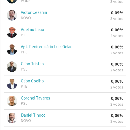
PODE
3 votos
Victor Cezarini
0,09%
NOVO
3 votos
Adelmo Leão
0,06%
PT
2 votos
Agt. Penitenciário Luiz Gelada
0,06%
PPL
2 votos
Cabo Tristao
0,06%
PSL
2 votos
Cabo Coelho
0,06%
PTB
2 votos
Coronel Tavares
0,06%
PSL
2 votos
Daniel Tinoco
0,06%
NOVO
2 votos