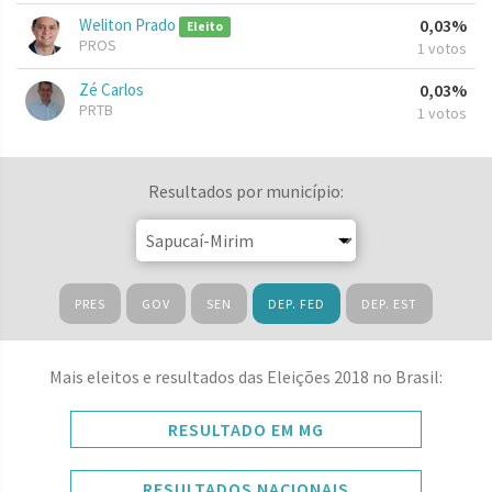
Weliton Prado
0,03%
Eleito
PROS
1 votos
Zé Carlos
0,03%
PRTB
1 votos
Resultados por município:
PRES
GOV
SEN
DEP. FED
DEP. EST
Mais eleitos e resultados das Eleições 2018 no Brasil:
RESULTADO EM MG
RESULTADOS NACIONAIS