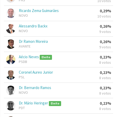
PHS
10 votos
Ricardo Zema Guimarães
0,29%
NOVO
10 votos
Alessandro Backx
0,26%
NOVO
9 votos
Dr Ramon Moreira
0,26%
AVANTE
9 votos
Aécio Neves
0,23%
Eleito
PSDB
8 votos
Coronel Aureo Junior
0,23%
PSL
8 votos
Dr. Bernardo Ramos
0,23%
NOVO
8 votos
Dr. Mário Heringer
0,23%
Eleito
PDT
8 votos