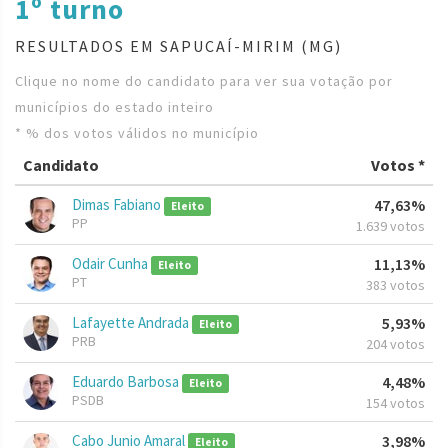
1º turno
RESULTADOS EM SAPUCAÍ-MIRIM (MG)
Clique no nome do candidato para ver sua votação por
municípios do estado inteiro
* % dos votos válidos no município
Candidato
Votos *
Dimas Fabiano
47,63%
Eleito
PP
1.639 votos
Odair Cunha
11,13%
Eleito
PT
383 votos
Lafayette Andrada
5,93%
Eleito
PRB
204 votos
Eduardo Barbosa
4,48%
Eleito
PSDB
154 votos
Cabo Junio Amaral
3,98%
Eleito