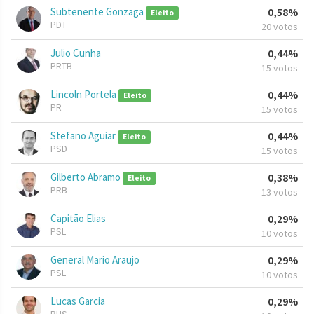
Subtenente Gonzaga
0,58%
Eleito
PDT
20 votos
Julio Cunha
0,44%
PRTB
15 votos
Lincoln Portela
0,44%
Eleito
PR
15 votos
Stefano Aguiar
0,44%
Eleito
PSD
15 votos
Gilberto Abramo
0,38%
Eleito
PRB
13 votos
Capitão Elias
0,29%
PSL
10 votos
General Mario Araujo
0,29%
PSL
10 votos
Lucas Garcia
0,29%