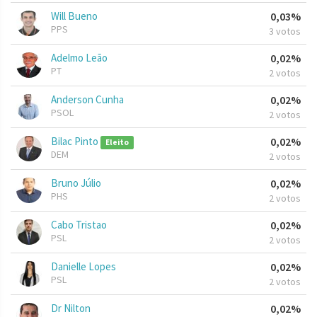
Will Bueno
0,03%
PPS
3 votos
Adelmo Leão
0,02%
PT
2 votos
Anderson Cunha
0,02%
PSOL
2 votos
Bilac Pinto
0,02%
Eleito
DEM
2 votos
Bruno Júlio
0,02%
PHS
2 votos
Cabo Tristao
0,02%
PSL
2 votos
Danielle Lopes
0,02%
PSL
2 votos
Dr Nilton
0,02%