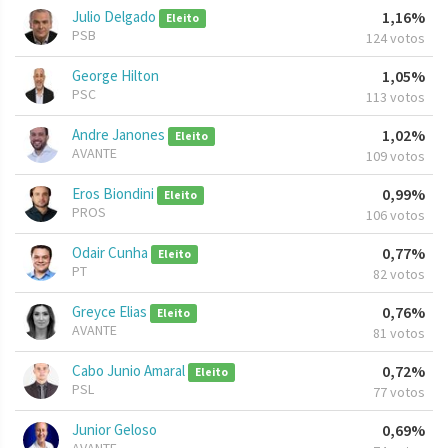
Julio Delgado
1,16%
Eleito
PSB
124 votos
George Hilton
1,05%
PSC
113 votos
Andre Janones
1,02%
Eleito
AVANTE
109 votos
Eros Biondini
0,99%
Eleito
PROS
106 votos
Odair Cunha
0,77%
Eleito
PT
82 votos
Greyce Elias
0,76%
Eleito
AVANTE
81 votos
Cabo Junio Amaral
0,72%
Eleito
PSL
77 votos
Junior Geloso
0,69%