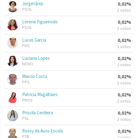
Jorgetânia
0,02%
PSOL
2 votos
Lorene Figueiredo
0,02%
PSOL
2 votos
Lucas Garcia
0,02%
PHS
2 votos
Luciana Lopes
0,02%
NOVO
2 votos
Marcio Costa
0,02%
PPS
2 votos
Patricia Magalhães
0,02%
PROS
2 votos
Priscila Cerdeira
0,02%
PSL
2 votos
Rossy da Auto Escola
0,02%
PTB
2 votos