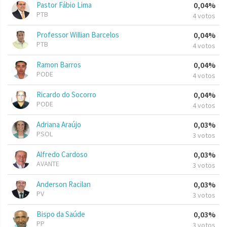
Pastor Fábio Lima
0,04%
PTB
4 votos
Professor Willian Barcelos
0,04%
PTB
4 votos
Ramon Barros
0,04%
PODE
4 votos
Ricardo do Socorro
0,04%
PODE
4 votos
Adriana Araújo
0,03%
PSOL
3 votos
Alfredo Cardoso
0,03%
AVANTE
3 votos
Anderson Racilan
0,03%
PV
3 votos
Bispo da Saúde
0,03%
PP
3 votos