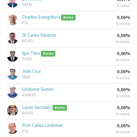
PATRI
7 votos
Charlles Evangelista
0,06%
Eleito
PSL
6 votos
Dr Carlos Eduardo
0,06%
NOVO
6 votos
Igor Timo
0,06%
Eleito
PODE
6 votos
João Cruz
0,06%
MDB
6 votos
Lindomar Gomes
0,06%
AVANTE
6 votos
Lucas Gonzalez
0,06%
Eleito
NOVO
6 votos
Prof. Carlos Lindomar
0,06%
PSL
6 votos