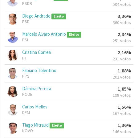
PSDB
504 votos
Diego Andrade
3,36%
Eleito
PSD
360 votos
Marcelo Alvaro Antonio
2,34%
Eleito
PSL
251 votos
Cristina Correa
2,16%
PT
231 votos
Fabiano Tolentino
1,88%
PPS
202 votos
Dâmina Pereira
1,85%
PODE
198 votos
Carlos Melles
1,56%
DEM
167 votos
Tiago Mitraud
1,36%
Eleito
NOVO
146 votos