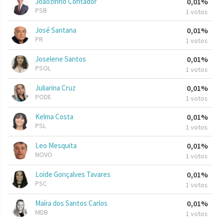
Joãozinho Contador
0,01%
PSB
1 votos
José Santana
0,01%
PR
1 votos
Joselene Santos
0,01%
PSOL
1 votos
Juliarina Cruz
0,01%
PODE
1 votos
Kelma Costa
0,01%
PSL
1 votos
Leo Mesquita
0,01%
NOVO
1 votos
Loide Gonçalves Tavares
0,01%
PSC
1 votos
Maíra dos Santos Carlos
0,01%
MDB
1 votos