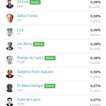
Zé Vitor
0,09%
Eleito
PMN
10 votos
Aelton Freitas
0,08%
PR
9 votos
Ciça
0,08%
PT
9 votos
Léo Motta
0,08%
Eleito
PSL
9 votos
Rodrigo de Castro
0,08%
Eleito
PSDB
9 votos
Sargento Flavio Augusto
0,08%
PSL
9 votos
Dr. Mário Heringer
0,07%
Eleito
PDT
8 votos
Duilio de Castro
0,07%
PATRI
8 votos