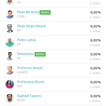
PV
1 votos
Paulo Abi Ackel
0,01%
Eleito
PSDB
1 votos
Paulo Sérgio Amaral
0,01%
PP
1 votos
Pedro Leitão
0,01%
PV
1 votos
Pinheirinho
0,01%
Eleito
PP
1 votos
Professor Amaral
0,01%
AVANTE
1 votos
Professora Elisete
0,01%
PDT
1 votos
Raphael Tavares
0,01%
NOVO
1 votos