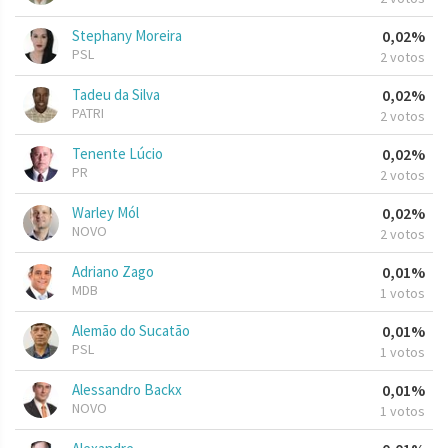
Stephany Moreira
0,02%
PSL
2 votos
Tadeu da Silva
0,02%
PATRI
2 votos
Tenente Lúcio
0,02%
PR
2 votos
Warley Mól
0,02%
NOVO
2 votos
Adriano Zago
0,01%
MDB
1 votos
Alemão do Sucatão
0,01%
PSL
1 votos
Alessandro Backx
0,01%
NOVO
1 votos