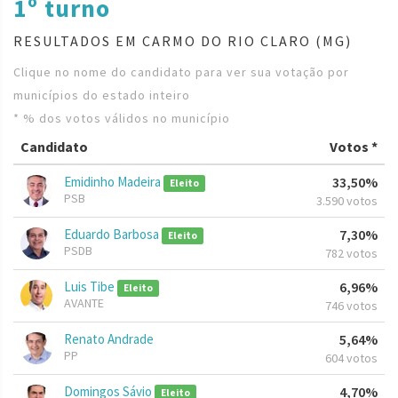
1º turno
RESULTADOS EM CARMO DO RIO CLARO (MG)
Clique no nome do candidato para ver sua votação por
municípios do estado inteiro
* % dos votos válidos no município
Candidato
Votos *
Emidinho Madeira
33,50%
Eleito
PSB
3.590 votos
Eduardo Barbosa
7,30%
Eleito
PSDB
782 votos
Luis Tibe
6,96%
Eleito
AVANTE
746 votos
Renato Andrade
5,64%
PP
604 votos
Domingos Sávio
4,70%
Eleito