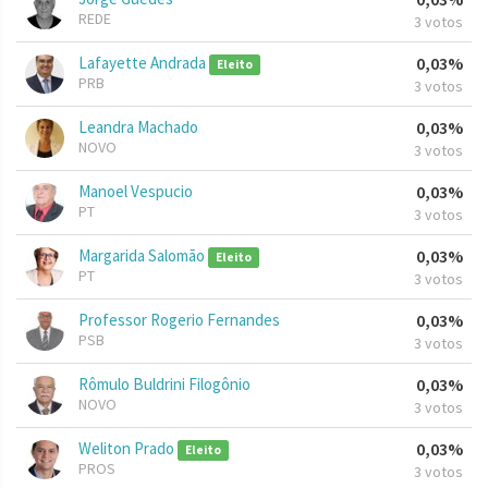
REDE
3 votos
Lafayette Andrada
0,03%
Eleito
PRB
3 votos
Leandra Machado
0,03%
NOVO
3 votos
Manoel Vespucio
0,03%
PT
3 votos
Margarida Salomão
0,03%
Eleito
PT
3 votos
Professor Rogerio Fernandes
0,03%
PSB
3 votos
Rômulo Buldrini Filogônio
0,03%
NOVO
3 votos
Weliton Prado
0,03%
Eleito
PROS
3 votos