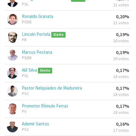
PSL
21 votos
Ronaldo Granata
0,20%
PODE
21 votos
Lincoln Portela
0,19%
Eleito
PR
20 votos
Marcus Pestana
0,19%
PSDB
20 votos
Alê Silva
0,17%
Eleito
PSL
18 votos
Pastor Nelquiades de Madureira
0,17%
PSC
18 votos
Promotor Rômulo Ferraz
0,17%
PV
18 votos
Ademir Santos
0,16%
PSC
17 votos