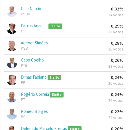
Caio Narcio
0,32%
PSDB
34 votos
Patrus Ananias
0,29%
Eleito
PT
31 votos
Adenor Simões
0,28%
PSB
30 votos
Cabo Coelho
0,26%
PTB
28 votos
Dimas Fabiano
0,24%
Eleito
PP
26 votos
Rogério Correia
0,24%
Eleito
PT
26 votos
Romeu Borges
0,22%
PSL
24 votos
Delegado Marcelo Freitas
0,20%
Eleito