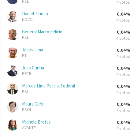
PSL
4 votos
Daniel Tinoco
0,04%
NOVO
4 votos
General Marco Felício
0,04%
PSL
4 votos
Jésus Lima
0,04%
PT
4 votos
Julio Cunha
0,04%
PRTB
4 votos
Marcos Lima Policial Federal
0,04%
PSL
4 votos
Maura Gerbi
0,04%
PSOL
4 votos
Michele Bretas
0,04%
AVANTE
4 votos