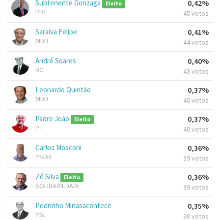
Subtenente Gonzaga
0,42%
Eleito
PDT
45 votos
Saraiva Felipe
0,41%
MDB
44 votos
André Soares
0,40%
DC
43 votos
Leonardo Quintão
0,37%
MDB
40 votos
Padre João
0,37%
Eleito
PT
40 votos
Carlos Mosconi
0,36%
PSDB
39 votos
Zé Silva
0,36%
Eleito
SOLIDARIEDADE
39 votos
Pedrinho Minasacontece
0,35%
PSL
38 votos