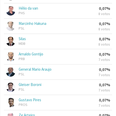
Hélio da van
0,07%
PHS
8 votos
Marcinho Hakuna
0,07%
PSL
8 votos
Silas
0,07%
MDB
8 votos
Arnaldo Gontijo
0,07%
PRB
7 votos
General Mario Araujo
0,07%
PSL
7 votos
Gleiser Boroni
0,07%
PSL
7 votos
Gustavo Pires
0,07%
PROS
7 votos
Ze Arteiro
0,07%