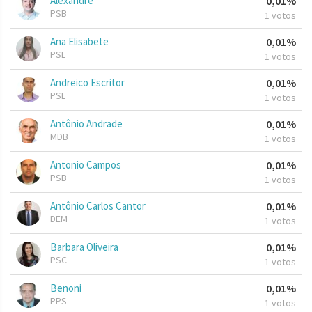
Alexandre
0,01%
PSB
1 votos
Ana Elisabete
0,01%
PSL
1 votos
Andreico Escritor
0,01%
PSL
1 votos
Antônio Andrade
0,01%
MDB
1 votos
Antonio Campos
0,01%
PSB
1 votos
Antônio Carlos Cantor
0,01%
DEM
1 votos
Barbara Oliveira
0,01%
PSC
1 votos
Benoni
0,01%
PPS
1 votos