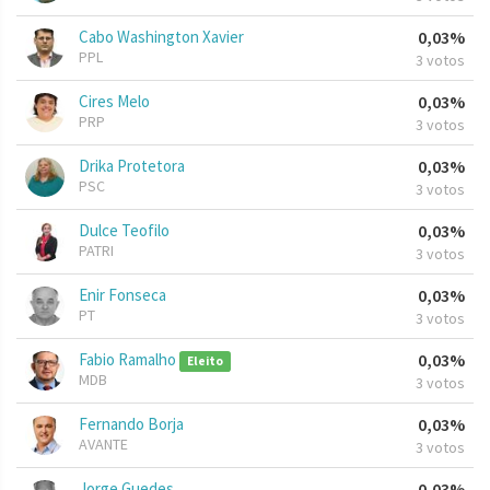
Cabo Washington Xavier
0,03%
PPL
3 votos
Cires Melo
0,03%
PRP
3 votos
Drika Protetora
0,03%
PSC
3 votos
Dulce Teofilo
0,03%
PATRI
3 votos
Enir Fonseca
0,03%
PT
3 votos
Fabio Ramalho
0,03%
Eleito
MDB
3 votos
Fernando Borja
0,03%
AVANTE
3 votos
Jorge Guedes
0,03%