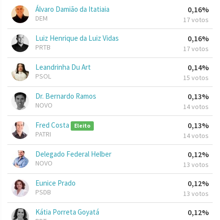
Álvaro Damião da Itatiaia
0,16%
DEM
17 votos
Luiz Henrique da Luiz Vidas
0,16%
PRTB
17 votos
Leandrinha Du Art
0,14%
PSOL
15 votos
Dr. Bernardo Ramos
0,13%
NOVO
14 votos
Fred Costa
0,13%
Eleito
PATRI
14 votos
Delegado Federal Helber
0,12%
NOVO
13 votos
Eunice Prado
0,12%
PSDB
13 votos
Kátia Porreta Goyatá
0,12%