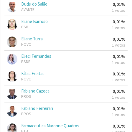
Dudu do Salão
0,01%
AVANTE
1 votos
Eliane Barroso
0,01%
PSB
1 votos
Eliane Turra
0,01%
NOVO
1 votos
Elieci Fernandes
0,01%
PSDB
1 votos
Fábia Freitas
0,01%
NOVO
1 votos
Fabiano Cazeca
0,01%
PROS
1 votos
Fabiano Ferreirah
0,01%
PROS
1 votos
Farmaceutica Maronne Quadros
0,01%
PTB