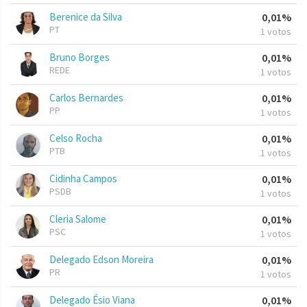
Berenice da Silva
0,01%
PT
1 votos
Bruno Borges
0,01%
REDE
1 votos
Carlos Bernardes
0,01%
PP
1 votos
Celso Rocha
0,01%
PTB
1 votos
Cidinha Campos
0,01%
PSDB
1 votos
Cleria Salome
0,01%
PSC
1 votos
Delegado Edson Moreira
0,01%
PR
1 votos
Delegado Ésio Viana
0,01%