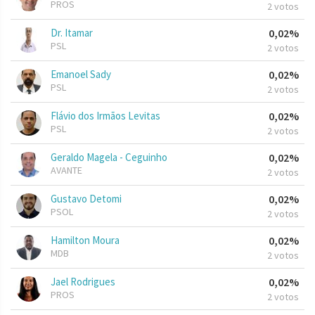
PROS
2 votos
Dr. Itamar
0,02%
PSL
2 votos
Emanoel Sady
0,02%
PSL
2 votos
Flávio dos Irmãos Levitas
0,02%
PSL
2 votos
Geraldo Magela - Ceguinho
0,02%
AVANTE
2 votos
Gustavo Detomi
0,02%
PSOL
2 votos
Hamilton Moura
0,02%
MDB
2 votos
Jael Rodrigues
0,02%
PROS
2 votos