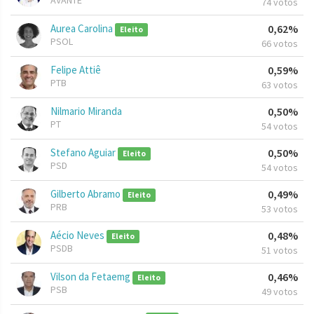
AVANTE
74 votos
Aurea Carolina
0,62%
Eleito
PSOL
66 votos
Felipe Attiê
0,59%
PTB
63 votos
Nilmario Miranda
0,50%
PT
54 votos
Stefano Aguiar
0,50%
Eleito
PSD
54 votos
Gilberto Abramo
0,49%
Eleito
PRB
53 votos
Aécio Neves
0,48%
Eleito
PSDB
51 votos
Vilson da Fetaemg
0,46%
Eleito
PSB
49 votos