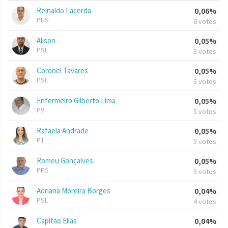
Reinaldo Lacerda
0,06%
PHS
6 votos
Alison
0,05%
PSL
5 votos
Coronel Tavares
0,05%
PSL
5 votos
Enfermeiro Gilberto Lima
0,05%
PV
5 votos
Rafaela Andrade
0,05%
PT
5 votos
Romeu Gonçalves
0,05%
PPS
5 votos
Adriana Moreira Borges
0,04%
PSL
4 votos
Capitão Elias
0,04%