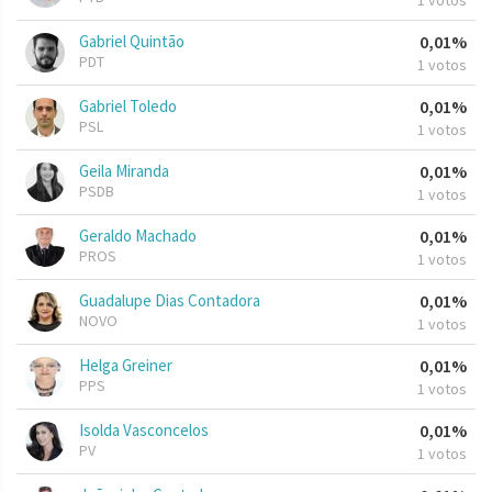
1 votos
Gabriel Quintão
0,01%
PDT
1 votos
Gabriel Toledo
0,01%
PSL
1 votos
Geila Miranda
0,01%
PSDB
1 votos
Geraldo Machado
0,01%
PROS
1 votos
Guadalupe Dias Contadora
0,01%
NOVO
1 votos
Helga Greiner
0,01%
PPS
1 votos
Isolda Vasconcelos
0,01%
PV
1 votos