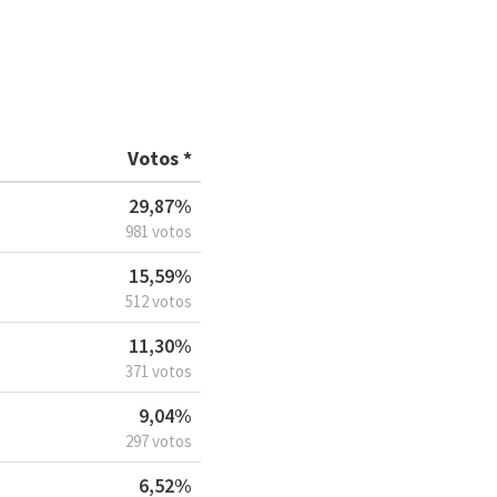
Votos *
29,87%
981 votos
15,59%
512 votos
11,30%
371 votos
9,04%
297 votos
6,52%