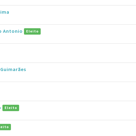
Lima
ro Antonio
Eleito
 Guimarães
o
Eleito
leito