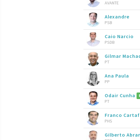
AVANTE
Alexandre
PSB
Caio Narcio
PSDB
Gilmar Macha
PT
Ana Paula
PP
Odair Cunha
PT
Franco Carta
PHS
Gilberto Abr