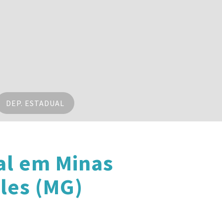
DEP. ESTADUAL
al em Minas
les (MG)