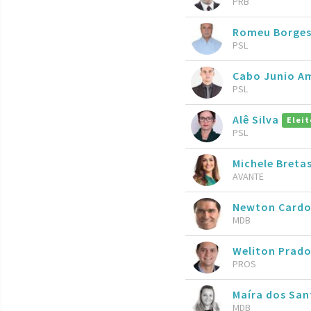
PRB
Romeu Borge
PSL
Cabo Junio A
PSL
Alê Silva
Eleit
PSL
Michele Breta
AVANTE
Newton Cardo
MDB
Weliton Prad
PROS
Maíra dos San
MDB