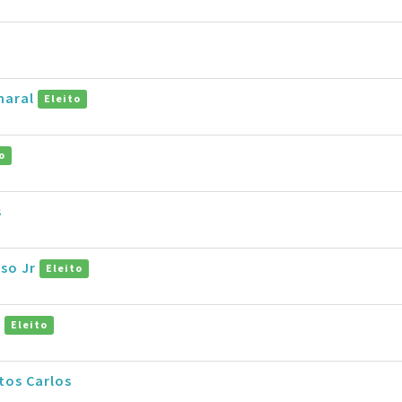
s
maral
Eleito
o
s
so Jr
Eleito
o
Eleito
tos Carlos