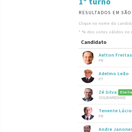
1º turno
RESULTADOS EM SÃO
Clique no nome do candida
* % dos votos válidos no 
Candidato
Aelton Freitas
PR
Adelmo Leão
PT
Zé Silva
Eleit
SOLIDARIEDADE
Tenente Lúcio
PR
Andre Janone