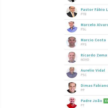
Pastor Fábio 
PTB
Marcelo Alva
PSL
Marcio Costa
PPS
Ricardo Zema
NOVO
Aurelio Vidal
PSC
Dimas Fabian
PP
Padre João
E
PT