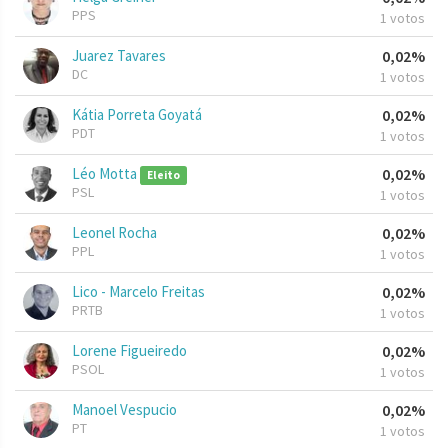
PPS
1 votos
Juarez Tavares
0,02%
DC
1 votos
Kátia Porreta Goyatá
0,02%
PDT
1 votos
Léo Motta
0,02%
Eleito
PSL
1 votos
Leonel Rocha
0,02%
PPL
1 votos
Lico - Marcelo Freitas
0,02%
PRTB
1 votos
Lorene Figueiredo
0,02%
PSOL
1 votos
Manoel Vespucio
0,02%
PT
1 votos