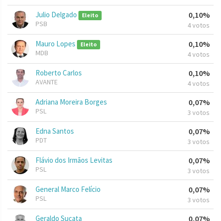
Julio Delgado
0,10%
Eleito
PSB
4 votos
Mauro Lopes
0,10%
Eleito
MDB
4 votos
Roberto Carlos
0,10%
AVANTE
4 votos
Adriana Moreira Borges
0,07%
PSL
3 votos
Edna Santos
0,07%
PDT
3 votos
Flávio dos Irmãos Levitas
0,07%
PSL
3 votos
General Marco Felício
0,07%
PSL
3 votos
Geraldo Sucata
0,07%