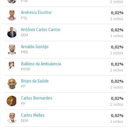
PTB
1 votos
Andreico Escritor
0,02%
PSL
1 votos
Antônio Carlos Cantor
0,02%
DEM
1 votos
Arnaldo Gontijo
0,02%
PRB
1 votos
Balbino da Ambulancia
0,02%
PATRI
1 votos
Bispo da Saúde
0,02%
PP
1 votos
Carlos Bernardes
0,02%
PP
1 votos
Carlos Melles
0,02%
DEM
1 votos