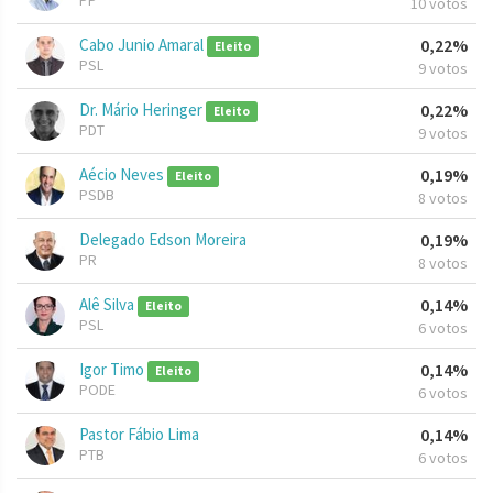
PP
10 votos
Cabo Junio Amaral
0,22%
Eleito
PSL
9 votos
Dr. Mário Heringer
0,22%
Eleito
PDT
9 votos
Aécio Neves
0,19%
Eleito
PSDB
8 votos
Delegado Edson Moreira
0,19%
PR
8 votos
Alê Silva
0,14%
Eleito
PSL
6 votos
Igor Timo
0,14%
Eleito
PODE
6 votos
Pastor Fábio Lima
0,14%
PTB
6 votos