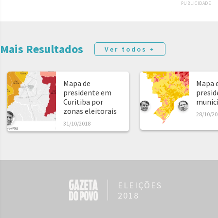
PUBLICIDADE
Mais Resultados
Ver todos +
Mapa de
Mapa e
presidente em
presid
Curitiba por
municíp
zonas eleitorais
28/10/20
31/10/2018
ELEIÇÕES
2018