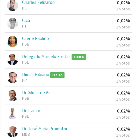
Charles Felizardo
0,02%
DC
1 votos
Ciça
0,02%
PT
1 votos
Cilene Raulino
0,02%
PSB
1 votos
Delegado Marcelo Freitas
0,02%
Eleito
PSL
1 votos
Dimas Fabiano
0,02%
Eleito
PP
1 votos
Dr Gilmar de Assis
0,02%
PSB
1 votos
Dr. Itamar
0,02%
PSL
1 votos
Dr. José Maria Promotor
0,02%
MDB
1 votos