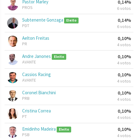
Pastor Marley
0,14%
PROS
6 votos
Subtenente Gonzaga
0,14%
Eleito
PDT
6 votos
Aelton Freitas
0,10%
PR
4 votos
Andre Janones
0,10%
Eleito
AVANTE
4 votos
Cassios Racing
0,10%
AVANTE
4 votos
Coronel Bianchini
0,10%
PRB
4 votos
Cristina Correa
0,10%
PT
4 votos
Emidinho Madeira
0,10%
Eleito
PSB
4 votos