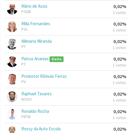
Mário de Assis
0,02%
PSDB
1 votos
Milla Fernandes
0,02%
PSL
1 votos
Nilmario Miranda
0,02%
PT
1 votos
Patrus Ananias
0,02%
Eleito
PT
1 votos
Promotor Rômulo Ferraz
0,02%
PV
1 votos
Raphael Tavares
0,02%
NOVO
1 votos
Ronaldo Rocha
0,02%
PRTB
1 votos
Rossy da Auto Escola
0,02%