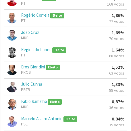
PT
168 votos
Rogério Correia
1,86%
Eleito
PT
77 votos
João Cruz
1,69%
MDB
70 votos
Reginaldo Lopes
1,64%
Eleito
PT
68 votos
Eros Biondini
1,52%
Eleito
PROS
63 votos
Julio Cunha
1,33%
PRTB
55 votos
Fabio Ramalho
0,87%
Eleito
MDB
36 votos
Marcelo Alvaro Antonio
0,84%
Eleito
PSL
35 votos