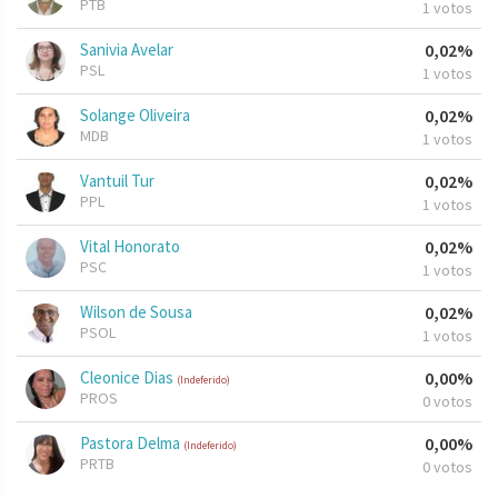
PTB
1 votos
Sanivia Avelar
0,02%
PSL
1 votos
Solange Oliveira
0,02%
MDB
1 votos
Vantuil Tur
0,02%
PPL
1 votos
Vital Honorato
0,02%
PSC
1 votos
Wilson de Sousa
0,02%
PSOL
1 votos
Cleonice Dias
0,00%
(Indeferido)
PROS
0 votos
Pastora Delma
0,00%
(Indeferido)
PRTB
0 votos