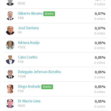
REDE
3 votos
Gilberto Abramo
0,07%
Eleito
PRB
3 votos
José Santana
0,07%
PR
3 votos
Adriana Araújo
0,05%
PSOL
2 votos
Cabo Coelho
0,05%
PTB
2 votos
Delegado Jeferson Botelho
0,05%
PSDB
2 votos
Diego Andrade
0,05%
Eleito
PSD
2 votos
Dr Marcio Lima
0,05%
REDE
2 votos