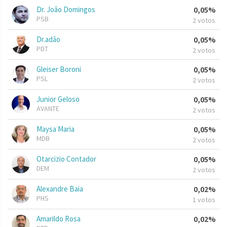
Dr. João Domingos
0,05%
PSB
2 votos
Dr.adão
0,05%
PDT
2 votos
Gleiser Boroni
0,05%
PSL
2 votos
Junior Geloso
0,05%
AVANTE
2 votos
Maysa Maria
0,05%
MDB
2 votos
Otarcizio Contador
0,05%
DEM
2 votos
Alexandre Baia
0,02%
PHS
1 votos
Amarildo Rosa
0,02%