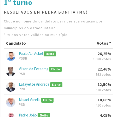
1º turno
RESULTADOS EM PEDRA BONITA (MG)
Clique no nome do candidato para ver sua votação por
municípios do estado inteiro
* % dos votos válidos no município
Candidato
Votos *
Paulo Abi Ackel
26,25%
Eleito
PSDB
1.088 votos
Vilson da Fetaemg
22,48%
Eleito
PSB
932 votos
Lafayette Andrada
12,50%
Eleito
PRB
518 votos
Misael Varella
10,86%
Eleito
PSD
450 votos
Padre João
4,05%
Eleito