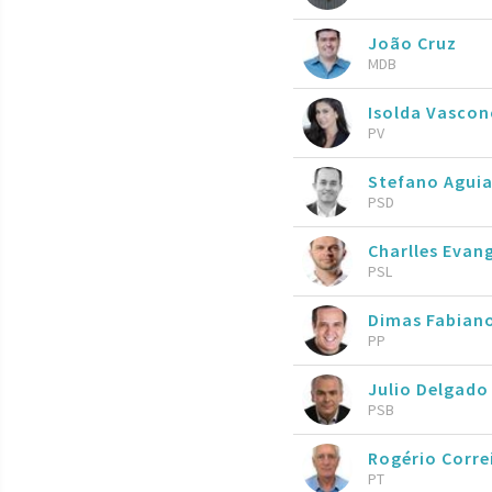
João Cruz
MDB
Isolda Vascon
PV
Stefano Agui
PSD
Charlles Evan
PSL
Dimas Fabian
PP
Julio Delgad
PSB
Rogério Corre
PT