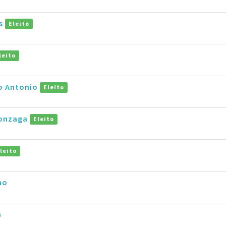
as
Eleito
leito
ro Antonio
Eleito
Gonzaga
Eleito
leito
no
a