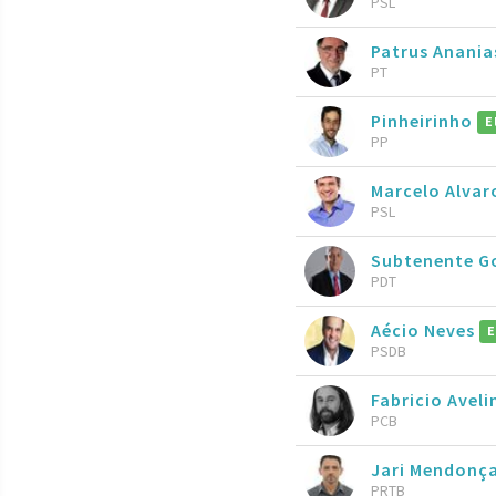
PSL
Patrus Anani
PT
Pinheirinho
E
PP
Marcelo Alva
PSL
Subtenente 
PDT
Aécio Neves
E
PSDB
Fabricio Aveli
PCB
Jari Mendonç
PRTB