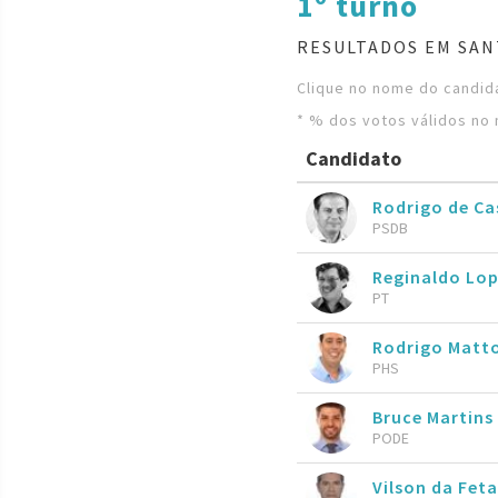
1º turno
RESULTADOS EM SAN
Clique no nome do candida
* % dos votos válidos no 
Candidato
Rodrigo de C
PSDB
Reginaldo Lo
PT
Rodrigo Matt
PHS
Bruce Martins
PODE
Vilson da Fe