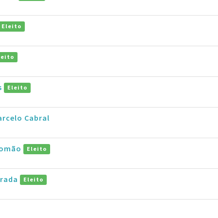
Eleito
leito
s
Eleito
rcelo Cabral
alomão
Eleito
drada
Eleito