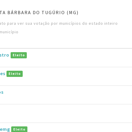
TA BÁRBARA DO TUGÚRIO (MG)
to para ver sua votação por municípios do estado inteiro
município
astro
Eleito
pes
Eleito
os
taemg
Eleito