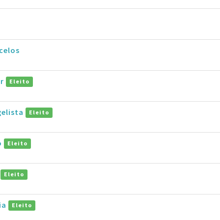
celos
ar
Eleito
gelista
Eleito
o
Eleito
o
Eleito
ia
Eleito