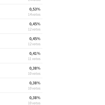
0,53%
14 votos
0,45%
12 votos
0,45%
12 votos
0,41%
11 votos
0,38%
10 votos
0,38%
10 votos
0,38%
10 votos