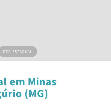
DEP. ESTADUAL
al em Minas
gúrio (MG)