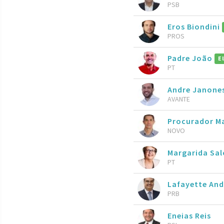
PSB
Eros Biondini
PROS
Padre João
E
PT
Andre Janone
AVANTE
Procurador Ma
NOVO
Margarida S
PT
Lafayette An
PRB
Eneias Reis