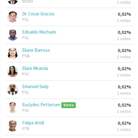
NOVO
1 votos
Dr. Cesar Grazzia
0,02%
PSL
1 votos
Edivaldo Machado
0,02%
PSL
1 votos
Eliane Barroso
0,02%
PSB
1 votos
Eliani Miranda
0,02%
PSC
1 votos
Emanoel Sady
0,02%
PSL
1 votos
Euclydes Pettersen
0,02%
Eleito
PSC
1 votos
Felipe Attiê
0,02%
PTB
1 votos