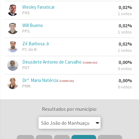
Wesley Fanaticar
0,02%
PHS
1 votos
Will Bueno
0,02%
PPS
1 votos
Zé Barbosa Jr
0,02%
PC do B
1 votos
Deusdete Antonio de Carvalho
0,00%
(Indeferido)
PDT
0 votos
Drª. Maria Natércia
0,00%
(Indeferido)
PMN
0 votos
Resultados por município: