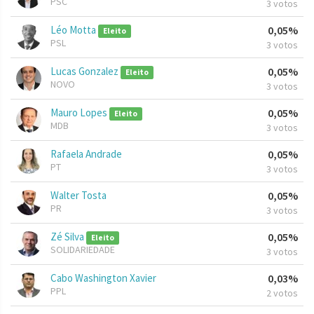
PSC
3 votos
Léo Motta
0,05%
Eleito
PSL
3 votos
Lucas Gonzalez
0,05%
Eleito
NOVO
3 votos
Mauro Lopes
0,05%
Eleito
MDB
3 votos
Rafaela Andrade
0,05%
PT
3 votos
Walter Tosta
0,05%
PR
3 votos
Zé Silva
0,05%
Eleito
SOLIDARIEDADE
3 votos
Cabo Washington Xavier
0,03%
PPL
2 votos