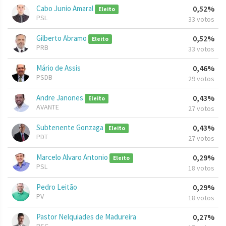
Cabo Junio Amaral
0,52%
Eleito
PSL
33 votos
Gilberto Abramo
0,52%
Eleito
PRB
33 votos
Mário de Assis
0,46%
PSDB
29 votos
Andre Janones
0,43%
Eleito
AVANTE
27 votos
Subtenente Gonzaga
0,43%
Eleito
PDT
27 votos
Marcelo Alvaro Antonio
0,29%
Eleito
PSL
18 votos
Pedro Leitão
0,29%
PV
18 votos
Pastor Nelquiades de Madureira
0,27%