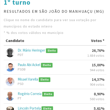
1º turno
RESULTADOS EM SÃO JOÃO DO MANHUAÇU (MG)
Clique no nome do candidato para ver sua votação por
municípios do estado inteiro
* % dos votos válidos no município
Candidato
Votos *
Dr. Mário Heringer
26,76%
Eleito
PDT
1.684 votos
Paulo Abi Ackel
15,00%
Eleito
PSDB
944 votos
Misael Varella
14,37%
Eleito
PSD
904 votos
Rogério Correia
8,90%
Eleito
PT
560 votos
Lincoln Portela
5,61%
Eleito