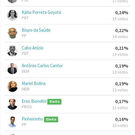
PSC
17 votos
Kátia Porreta Goyatá
0,24%
PDT
15 votos
Bispo da Saúde
0,22%
PP
14 votos
Cabo Anízio
0,21%
PDT
13 votos
Antônio Carlos Cantor
0,19%
DEM
12 votos
Mariel Bolina
0,19%
MDB
12 votos
Eros Biondini
0,17%
Eleito
PROS
11 votos
Pinheirinho
0,16%
Eleito
PP
10 votos