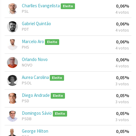
Charlles Evangelista
0,06%
Eleito
PSL
4 votos
Gabriel Quintão
0,06%
PDT
4 votos
Marcelo Aro
0,06%
Eleito
PHS
4 votos
Orlando Novo
0,06%
NOVO
4 votos
Aurea Carolina
0,05%
Eleito
PSOL
3 votos
Diego Andrade
0,05%
Eleito
PSD
3 votos
Domingos Sávio
0,05%
Eleito
PSDB
3 votos
George Hilton
0,05%