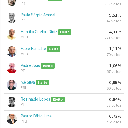
PR
353 votos
Paulo Sérgio Amaral
5,51%
PP
347 votos
Hercílio Coelho Diniz
4,31%
Eleito
MDB
271 votos
Fabio Ramalho
1,11%
Eleito
MDB
70 votos
Padre João
1,06%
Eleito
PT
67 votos
Alê Silva
0,95%
Eleito
PSL
60 votos
Reginaldo Lopes
0,84%
Eleito
PT
53 votos
Pastor Fábio Lima
0,73%
PTB
46 votos