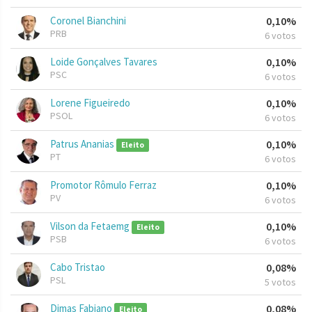
Coronel Bianchini
0,10%
PRB
6 votos
Loide Gonçalves Tavares
0,10%
PSC
6 votos
Lorene Figueiredo
0,10%
PSOL
6 votos
Patrus Ananias
0,10%
Eleito
PT
6 votos
Promotor Rômulo Ferraz
0,10%
PV
6 votos
Vilson da Fetaemg
0,10%
Eleito
PSB
6 votos
Cabo Tristao
0,08%
PSL
5 votos
Dimas Fabiano
0,08%
Eleito