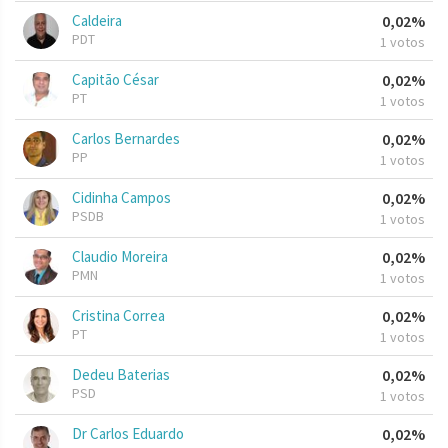
Caldeira
0,02%
PDT
1 votos
Capitão César
0,02%
PT
1 votos
Carlos Bernardes
0,02%
PP
1 votos
Cidinha Campos
0,02%
PSDB
1 votos
Claudio Moreira
0,02%
PMN
1 votos
Cristina Correa
0,02%
PT
1 votos
Dedeu Baterias
0,02%
PSD
1 votos
Dr Carlos Eduardo
0,02%