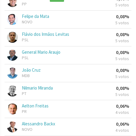
PP
5 votos
Felipe da Mata
0,08%
NOVO
5 votos
Flávio dos Irmãos Levitas
0,08%
PSL
5 votos
General Mario Araujo
0,08%
PSL
5 votos
João Cruz
0,08%
MDB
5 votos
Nilmario Miranda
0,08%
PT
5 votos
Aelton Freitas
0,06%
PR
4 votos
Alessandro Backx
0,06%
NOVO
4 votos