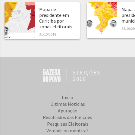
Mapa de
Mapa e
presidente em
presid
Curitiba por
municíp
zonas eleitorais
28/10/20
31/10/2018
ELEIÇÕES
2018
Início
Últimas Notícias
Apuração
Resultados das Eleições
Pesquisas Eleitorais
Verdade ou mentira?