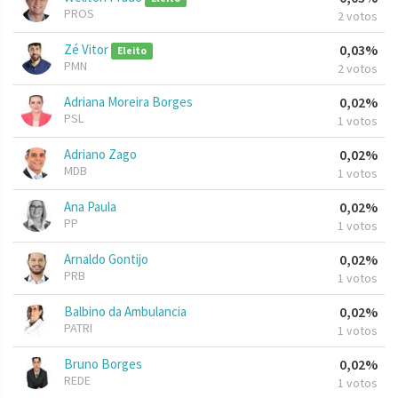
PROS
2 votos
Zé Vitor
0,03%
Eleito
PMN
2 votos
Adriana Moreira Borges
0,02%
PSL
1 votos
Adriano Zago
0,02%
MDB
1 votos
Ana Paula
0,02%
PP
1 votos
Arnaldo Gontijo
0,02%
PRB
1 votos
Balbino da Ambulancia
0,02%
PATRI
1 votos
Bruno Borges
0,02%
REDE
1 votos