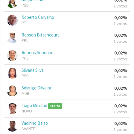
PSD
1 votos
Roberto Carvalho
0,02%
PT
1 votos
Robson Bittencourt
0,02%
PPL
1 votos
Rubens Sobrinho
0,02%
PHS
1 votos
Silvana Silva
0,02%
PSD
1 votos
Solange Oliveira
0,02%
MDB
1 votos
Tiago Mitraud
0,02%
Eleito
NOVO
1 votos
Vadinho Baiao
0,02%
AVANTE
1 votos