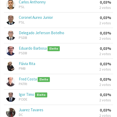
Carlos Anthonny
0,03%
PSL
2 votos
Coronel Aureo Junior
0,03%
PSL
2 votos
Delegado Jeferson Botelho
0,03%
PSDB
2 votos
Eduardo Barbosa
0,03%
Eleito
PSDB
2 votos
Flávia Rita
0,03%
PMB
2 votos
Fred Costa
0,03%
Eleito
PATRI
2 votos
Igor Timo
0,03%
Eleito
PODE
2 votos
Juarez Tavares
0,03%
DC
2 votos