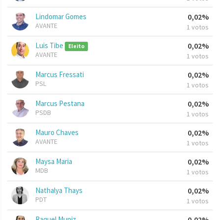
Lindomar Gomes
0,02%
AVANTE
1 votos
Luis Tibe
0,02%
Eleito
AVANTE
1 votos
Marcus Fressati
0,02%
PSL
1 votos
Marcus Pestana
0,02%
PSDB
1 votos
Mauro Chaves
0,02%
AVANTE
1 votos
Maysa Maria
0,02%
MDB
1 votos
Nathalya Thays
0,02%
PDT
1 votos
Raquel Muniz
0,02%