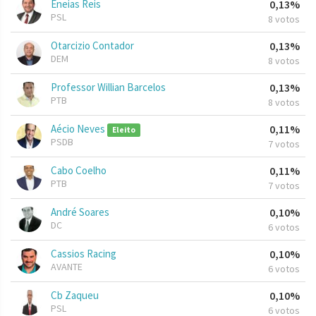
Eneias Reis
0,13%
PSL
8 votos
Otarcizio Contador
0,13%
DEM
8 votos
Professor Willian Barcelos
0,13%
PTB
8 votos
Aécio Neves
0,11%
Eleito
PSDB
7 votos
Cabo Coelho
0,11%
PTB
7 votos
André Soares
0,10%
DC
6 votos
Cassios Racing
0,10%
AVANTE
6 votos
Cb Zaqueu
0,10%
PSL
6 votos