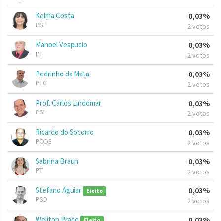
Kelma Costa
0,03%
PSL
2 votos
Manoel Vespucio
0,03%
PT
2 votos
Pedrinho da Mata
0,03%
PTC
2 votos
Prof. Carlos Lindomar
0,03%
PSL
2 votos
Ricardo do Socorro
0,03%
PODE
2 votos
Sabrina Braun
0,03%
PT
2 votos
Stefano Aguiar
0,03%
Eleito
PSD
2 votos
Weliton Prado
0,03%
Eleito