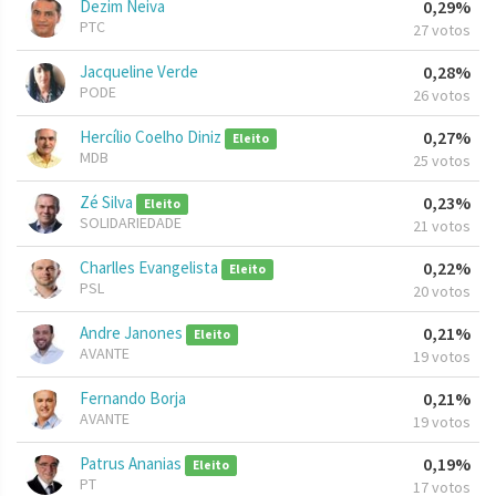
Dezim Neiva
0,29%
PTC
27 votos
Jacqueline Verde
0,28%
PODE
26 votos
Hercílio Coelho Diniz
0,27%
Eleito
MDB
25 votos
Zé Silva
0,23%
Eleito
SOLIDARIEDADE
21 votos
Charlles Evangelista
0,22%
Eleito
PSL
20 votos
Andre Janones
0,21%
Eleito
AVANTE
19 votos
Fernando Borja
0,21%
AVANTE
19 votos
Patrus Ananias
0,19%
Eleito
PT
17 votos