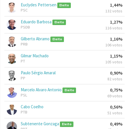
Euclydes Pettersen
1,44%
Eleito
PSC
132 votos
Eduardo Barbosa
1,27%
Eleito
PSDB
116 votos
Gilberto Abramo
1,16%
Eleito
PRB
106 votos
Gilmar Machado
1,15%
PT
105 votos
Paulo Sérgio Amaral
0,90%
PP
82 votos
Marcelo Alvaro Antonio
0,75%
Eleito
PSL
69 votos
Cabo Coelho
0,56%
PTB
51 votos
Subtenente Gonzaga
0,49%
Eleito