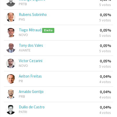
PRTB
5 votos
Rubens Sobrinho
0,05%
PHS
5 votos
Tiago Mitraud
0,05%
Eleito
NOVO
5 votos
Tony dos Vales
0,05%
AVANTE
5 votos
Victor Cezarini
0,05%
NOVO
5 votos
Aelton Freitas
0,04%
PR
4 votos
Arnaldo Gontijo
0,04%
PRB
4 votos
Duilio de Castro
0,04%
PATRI
4 votos