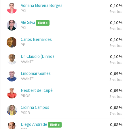
Adriana Moreira Borges
0,10%
PSL
9 votos
Alê Silva
0,10%
Eleito
PSL
9 votos
Carlos Bernardes
0,10%
PP
9 votos
Dr. Claudio (Dinho)
0,10%
AVANTE
9 votos
Lindomar Gomes
0,09%
AVANTE
8 votos
Neubert de Itaipé
0,09%
PROS
8 votos
Cidinha Campos
0,08%
PSDB
7 votos
Diego Andrade
0,08%
Eleito