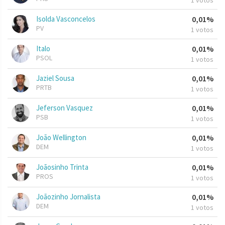
1 votos
Isolda Vasconcelos
0,01%
PV
1 votos
Italo
0,01%
PSOL
1 votos
Jaziel Sousa
0,01%
PRTB
1 votos
Jeferson Vasquez
0,01%
PSB
1 votos
João Wellington
0,01%
DEM
1 votos
Joãosinho Trinta
0,01%
PROS
1 votos
Joãozinho Jornalista
0,01%
DEM
1 votos