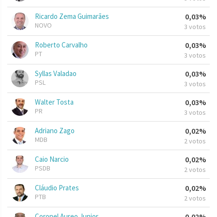
Ricardo Zema Guimarães
0,03%
NOVO
3 votos
Roberto Carvalho
0,03%
PT
3 votos
Syllas Valadao
0,03%
PSL
3 votos
Walter Tosta
0,03%
PR
3 votos
Adriano Zago
0,02%
MDB
2 votos
Caio Narcio
0,02%
PSDB
2 votos
Cláudio Prates
0,02%
PTB
2 votos
Coronel Aureo Junior
0,02%