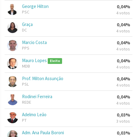
George Hilton
0,04%
PSC
4 votos
Graça
0,04%
DC
4 votos
Marcio Costa
0,04%
PPS
4 votos
Mauro Lopes
0,04%
Eleito
MDB
4 votos
Prof. Milton Assunção
0,04%
PSL
4 votos
Rodinei Ferreira
0,04%
REDE
4 votos
Adelmo Leão
0,03%
PT
3 votos
Adm. Ana Paula Boroni
0,03%