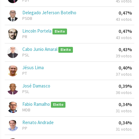
PDT
45 votos
Delegado Jeferson Botelho
0,47%
PSDB
43 votos
Lincoln Portela
0,47%
Eleito
PR
43 votos
Cabo Junio Amaral
0,43%
Eleito
PSL
39 votos
Jésus Lima
0,40%
PT
37 votos
José Damasco
0,39%
PSL
36 votos
Fabio Ramalho
0,34%
Eleito
MDB
31 votos
Renato Andrade
0,34%
PP
31 votos