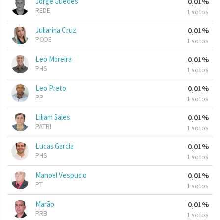
Jorge Guedes
0,01%
REDE
1 votos
Juliarina Cruz
0,01%
PODE
1 votos
Leo Moreira
0,01%
PHS
1 votos
Leo Preto
0,01%
PP
1 votos
Liliam Sales
0,01%
PATRI
1 votos
Lucas Garcia
0,01%
PHS
1 votos
Manoel Vespucio
0,01%
PT
1 votos
Marão
0,01%
PRB
1 votos