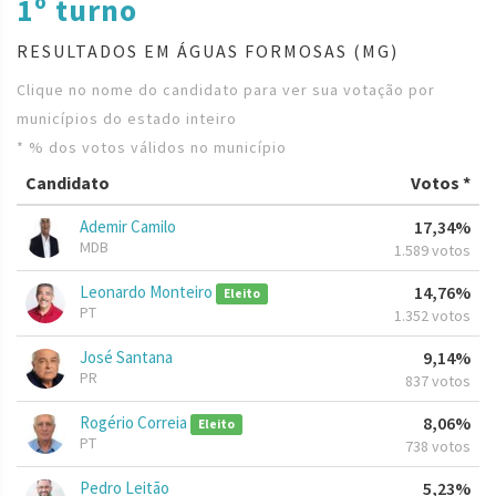
1º turno
RESULTADOS EM ÁGUAS FORMOSAS (MG)
Clique no nome do candidato para ver sua votação por
municípios do estado inteiro
* % dos votos válidos no município
Candidato
Votos *
Ademir Camilo
17,34%
MDB
1.589 votos
Leonardo Monteiro
14,76%
Eleito
PT
1.352 votos
José Santana
9,14%
PR
837 votos
Rogério Correia
8,06%
Eleito
PT
738 votos
Pedro Leitão
5,23%