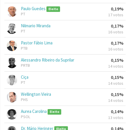
Paulo Guedes
0,19%
Eleito
PT
17 votos
Nilmario Miranda
0,17%
PT
16 votos
Pastor Fábio Lima
0,17%
PTB
16 votos
Alessandro Ribeiro da Suprilar
0,15%
PRTB
14 votos
Ciça
0,15%
PT
14 votos
Wellington Vieira
0,15%
PHS
14 votos
Aurea Carolina
0,14%
Eleito
PSOL
13 votos
Dr. Mário Heringer
0,14%
Eleito