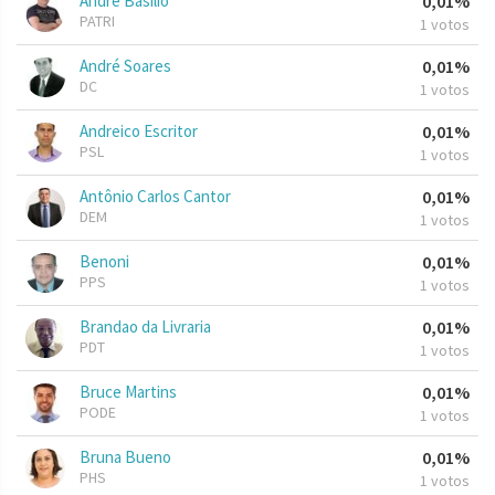
André Basilio
0,01%
PATRI
1 votos
André Soares
0,01%
DC
1 votos
Andreico Escritor
0,01%
PSL
1 votos
Antônio Carlos Cantor
0,01%
DEM
1 votos
Benoni
0,01%
PPS
1 votos
Brandao da Livraria
0,01%
PDT
1 votos
Bruce Martins
0,01%
PODE
1 votos
Bruna Bueno
0,01%
PHS
1 votos