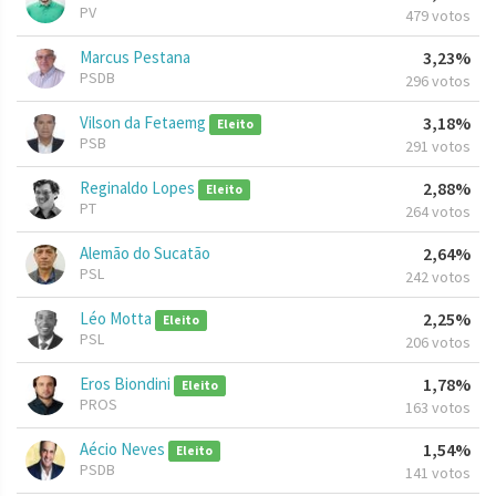
PV
479 votos
Marcus Pestana
3,23%
PSDB
296 votos
Vilson da Fetaemg
3,18%
Eleito
PSB
291 votos
Reginaldo Lopes
2,88%
Eleito
PT
264 votos
Alemão do Sucatão
2,64%
PSL
242 votos
Léo Motta
2,25%
Eleito
PSL
206 votos
Eros Biondini
1,78%
Eleito
PROS
163 votos
Aécio Neves
1,54%
Eleito
PSDB
141 votos