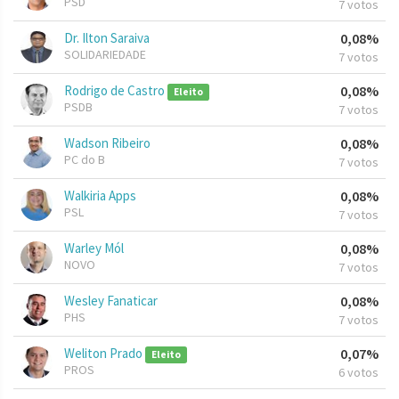
PSD
7 votos
Dr. Ilton Saraiva
0,08%
SOLIDARIEDADE
7 votos
Rodrigo de Castro
0,08%
Eleito
PSDB
7 votos
Wadson Ribeiro
0,08%
PC do B
7 votos
Walkiria Apps
0,08%
PSL
7 votos
Warley Mól
0,08%
NOVO
7 votos
Wesley Fanaticar
0,08%
PHS
7 votos
Weliton Prado
0,07%
Eleito
PROS
6 votos