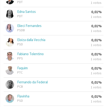
PDT
1 votos
Edna Santos
0,01%
PDT
1 votos
Elieci Fernandes
0,01%
PSDB
1 votos
Eloiza dalla Vecchia
0,01%
PSD
1 votos
Fabiano Tolentino
0,01%
PPS
1 votos
Faquim
0,01%
PTC
1 votos
Fernando da Federal
0,01%
PCB
1 votos
Flavinha
0,01%
PSD
1 votos