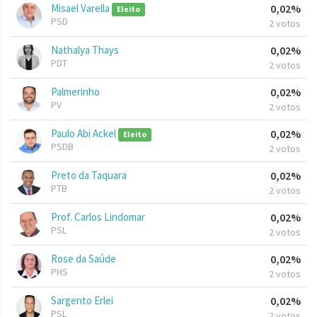
Misael Varella
0,02%
Eleito
PSD
2 votos
Nathalya Thays
0,02%
PDT
2 votos
Palmerinho
0,02%
PV
2 votos
Paulo Abi Ackel
0,02%
Eleito
PSDB
2 votos
Preto da Taquara
0,02%
PTB
2 votos
Prof. Carlos Lindomar
0,02%
PSL
2 votos
Rose da Saúde
0,02%
PHS
2 votos
Sargento Erlei
0,02%
PSL
2 votos