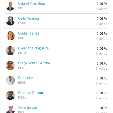
Gabriel Vilas Boas
0,01%
PDT
1 votos
Geila Miranda
0,01%
PSDB
1 votos
Gladis Freitas
0,01%
PRP
1 votos
Glauciene Nogueira
0,01%
PRTB
1 votos
Graça Gente Bacana
0,01%
PHS
1 votos
Guedinho
0,01%
REDE
1 votos
Gustavo Detomi
0,01%
PSOL
1 votos
Hélio da van
0,01%
PHS