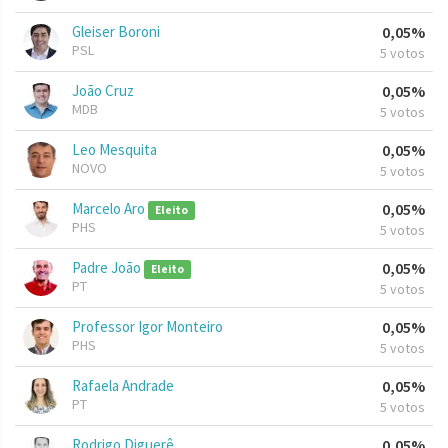
Gleiser Boroni
0,05%
PSL
5 votos
João Cruz
0,05%
MDB
5 votos
Leo Mesquita
0,05%
NOVO
5 votos
Marcelo Aro
0,05%
Eleito
PHS
5 votos
Padre João
0,05%
Eleito
PT
5 votos
Professor Igor Monteiro
0,05%
PHS
5 votos
Rafaela Andrade
0,05%
PT
5 votos
Rodrigo Diguerê
0,05%