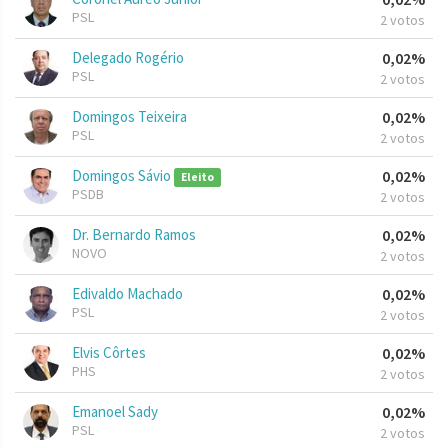
PSL
2 votos
Delegado Rogério
0,02%
PSL
2 votos
Domingos Teixeira
0,02%
PSL
2 votos
Domingos Sávio
0,02%
Eleito
PSDB
2 votos
Dr. Bernardo Ramos
0,02%
NOVO
2 votos
Edivaldo Machado
0,02%
PSL
2 votos
Elvis Côrtes
0,02%
PHS
2 votos
Emanoel Sady
0,02%
PSL
2 votos