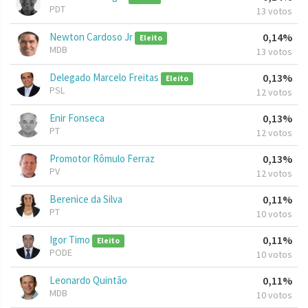
PDT
13 votos
Newton Cardoso Jr
0,14%
Eleito
MDB
13 votos
Delegado Marcelo Freitas
0,13%
Eleito
PSL
12 votos
Enir Fonseca
0,13%
PT
12 votos
Promotor Rômulo Ferraz
0,13%
PV
12 votos
Berenice da Silva
0,11%
PT
10 votos
Igor Timo
0,11%
Eleito
PODE
10 votos
Leonardo Quintão
0,11%
MDB
10 votos