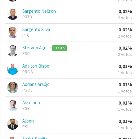
Sargento Neilson
0,02%
PRTB
2 votos
Sargento Silva
0,02%
PTC
2 votos
Stefano Aguiar
0,02%
Eleito
PSD
2 votos
Adalton Bispo
0,01%
PROS
1 votos
Adriana Araújo
0,01%
PSOL
1 votos
Alexandre
0,01%
PSB
1 votos
Alison
0,01%
PSL
1 votos