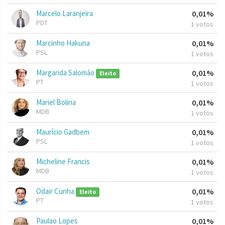
Marcelo Laranjeira
0,01%
PDT
1 votos
Marcinho Hakuna
0,01%
PSL
1 votos
Margarida Salomão
0,01%
Eleito
PT
1 votos
Mariel Bolina
0,01%
MDB
1 votos
Maurício Gadbem
0,01%
PSL
1 votos
Micheline Francis
0,01%
MDB
1 votos
Odair Cunha
0,01%
Eleito
PT
1 votos
Paulao Lopes
0,01%