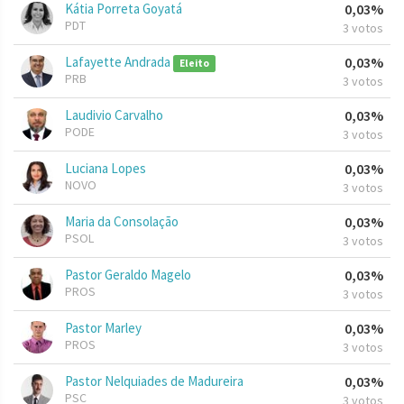
Kátia Porreta Goyatá
0,03%
PDT
3 votos
Lafayette Andrada
0,03%
Eleito
PRB
3 votos
Laudivio Carvalho
0,03%
PODE
3 votos
Luciana Lopes
0,03%
NOVO
3 votos
Maria da Consolação
0,03%
PSOL
3 votos
Pastor Geraldo Magelo
0,03%
PROS
3 votos
Pastor Marley
0,03%
PROS
3 votos
Pastor Nelquiades de Madureira
0,03%
PSC
3 votos