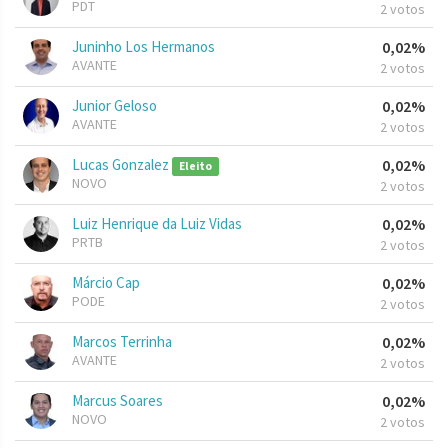
PDT
2 votos
Juninho Los Hermanos
0,02%
AVANTE
2 votos
Junior Geloso
0,02%
AVANTE
2 votos
Lucas Gonzalez
0,02%
Eleito
NOVO
2 votos
Luiz Henrique da Luiz Vidas
0,02%
PRTB
2 votos
Márcio Cap
0,02%
PODE
2 votos
Marcos Terrinha
0,02%
AVANTE
2 votos
Marcus Soares
0,02%
NOVO
2 votos