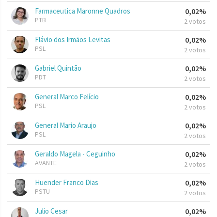
Farmaceutica Maronne Quadros
0,02%
PTB
2 votos
Flávio dos Irmãos Levitas
0,02%
PSL
2 votos
Gabriel Quintão
0,02%
PDT
2 votos
General Marco Felício
0,02%
PSL
2 votos
General Mario Araujo
0,02%
PSL
2 votos
Geraldo Magela - Ceguinho
0,02%
AVANTE
2 votos
Huender Franco Dias
0,02%
PSTU
2 votos
Julio Cesar
0,02%