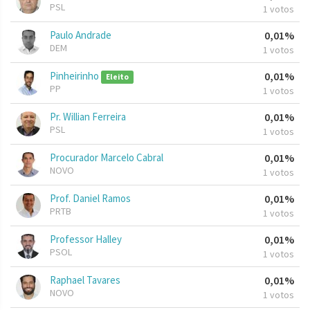
PSL
1 votos
Paulo Andrade
0,01%
DEM
1 votos
Pinheirinho
0,01%
Eleito
PP
1 votos
Pr. Willian Ferreira
0,01%
PSL
1 votos
Procurador Marcelo Cabral
0,01%
NOVO
1 votos
Prof. Daniel Ramos
0,01%
PRTB
1 votos
Professor Halley
0,01%
PSOL
1 votos
Raphael Tavares
0,01%
NOVO
1 votos