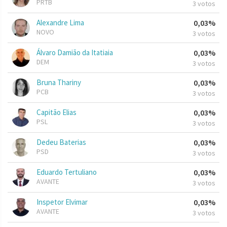
PRTB
3 votos
Alexandre Lima
0,03%
NOVO
3 votos
Álvaro Damião da Itatiaia
0,03%
DEM
3 votos
Bruna Thariny
0,03%
PCB
3 votos
Capitão Elias
0,03%
PSL
3 votos
Dedeu Baterias
0,03%
PSD
3 votos
Eduardo Tertuliano
0,03%
AVANTE
3 votos
Inspetor Elvimar
0,03%
AVANTE
3 votos