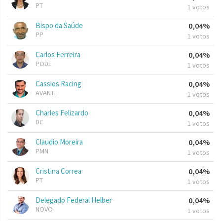
PT
1 votos
Bispo da Saúde
0,04%
PP
1 votos
Carlos Ferreira
0,04%
PODE
1 votos
Cassios Racing
0,04%
AVANTE
1 votos
Charles Felizardo
0,04%
DC
1 votos
Claudio Moreira
0,04%
PMN
1 votos
Cristina Correa
0,04%
PT
1 votos
Delegado Federal Helber
0,04%
NOVO
1 votos