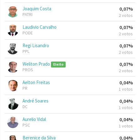
Joaquim Costa
0,07%
PATRI
2 votos
Laudivio Carvalho
0,07%
PODE
2 votos
Regi Lisandro
0,07%
PPL
2 votos
Weliton Prado
0,07%
Eleito
PROS
2 votos
Aelton Freitas
0,04%
PR
1 votos
André Soares
0,04%
DC
1 votos
Aurelio Vidal
0,04%
PSC
1 votos
Berenice da Silva
0,04%