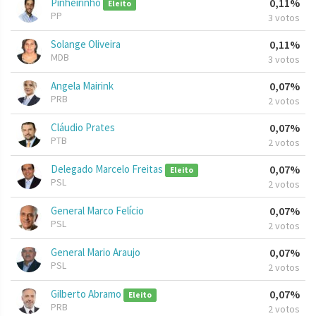
Pinheirinho
0,11%
Eleito
PP
3 votos
Solange Oliveira
0,11%
MDB
3 votos
Angela Mairink
0,07%
PRB
2 votos
Cláudio Prates
0,07%
PTB
2 votos
Delegado Marcelo Freitas
0,07%
Eleito
PSL
2 votos
General Marco Felício
0,07%
PSL
2 votos
General Mario Araujo
0,07%
PSL
2 votos
Gilberto Abramo
0,07%
Eleito
PRB
2 votos