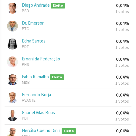
Diego Andrade
0,04%
Eleito
PSD
1 votos
Dr. Emerson
0,04%
PTC
1 votos
Edna Santos
0,04%
PDT
1 votos
Ernani da Federação
0,04%
PHS
1 votos
Fabio Ramalho
0,04%
Eleito
MDB
1 votos
Fernando Borja
0,04%
AVANTE
1 votos
Gabriel Vilas Boas
0,04%
PDT
1 votos
Hercílio Coelho Diniz
0,04%
Eleito