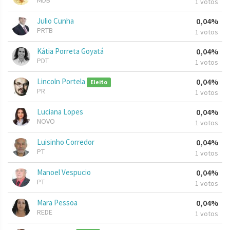
MDB
1 votos
Julio Cunha
0,04%
PRTB
1 votos
Kátia Porreta Goyatá
0,04%
PDT
1 votos
Lincoln Portela
0,04%
Eleito
PR
1 votos
Luciana Lopes
0,04%
NOVO
1 votos
Luisinho Corredor
0,04%
PT
1 votos
Manoel Vespucio
0,04%
PT
1 votos
Mara Pessoa
0,04%
REDE
1 votos