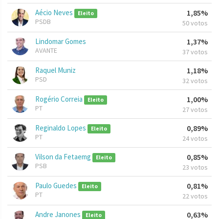
Aécio Neves
1,85%
Eleito
PSDB
50 votos
Lindomar Gomes
1,37%
AVANTE
37 votos
Raquel Muniz
1,18%
PSD
32 votos
Rogério Correia
1,00%
Eleito
PT
27 votos
Reginaldo Lopes
0,89%
Eleito
PT
24 votos
Vilson da Fetaemg
0,85%
Eleito
PSB
23 votos
Paulo Guedes
0,81%
Eleito
PT
22 votos
Andre Janones
0,63%
Eleito