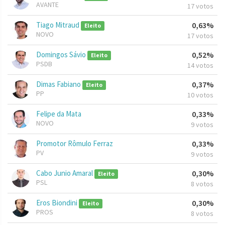
AVANTE
17 votos
Tiago Mitraud
0,63%
Eleito
NOVO
17 votos
Domingos Sávio
0,52%
Eleito
PSDB
14 votos
Dimas Fabiano
0,37%
Eleito
PP
10 votos
Felipe da Mata
0,33%
NOVO
9 votos
Promotor Rômulo Ferraz
0,33%
PV
9 votos
Cabo Junio Amaral
0,30%
Eleito
PSL
8 votos
Eros Biondini
0,30%
Eleito
PROS
8 votos