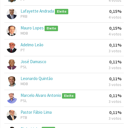
4 votos
Lafayette Andrada
0,15%
Eleito
PRB
4 votos
Mauro Lopes
0,15%
Eleito
MDB
4 votos
Adelmo Leão
0,11%
PT
3 votos
José Damasco
0,11%
PSL
3 votos
Leonardo Quintão
0,11%
MDB
3 votos
Marcelo Alvaro Antonio
0,11%
Eleito
PSL
3 votos
Pastor Fábio Lima
0,11%
PTB
3 votos