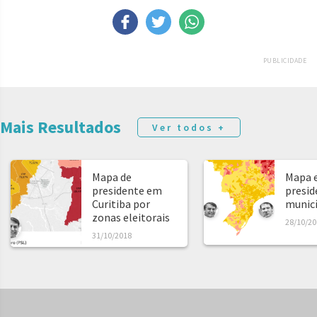
PUBLICIDADE
Mais Resultados
Ver todos +
Mapa de
Mapa e
presidente em
presid
Curitiba por
municíp
zonas eleitorais
28/10/20
31/10/2018