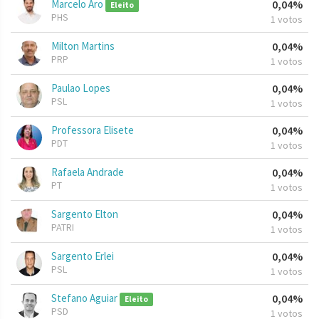
Marcelo Aro
0,04%
Eleito
PHS
1 votos
Milton Martins
0,04%
PRP
1 votos
Paulao Lopes
0,04%
PSL
1 votos
Professora Elisete
0,04%
PDT
1 votos
Rafaela Andrade
0,04%
PT
1 votos
Sargento Elton
0,04%
PATRI
1 votos
Sargento Erlei
0,04%
PSL
1 votos
Stefano Aguiar
0,04%
Eleito
PSD
1 votos