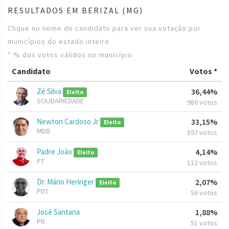
RESULTADOS EM BERIZAL (MG)
Clique no nome do candidato para ver sua votação por
municípios do estado inteiro
* % dos votos válidos no município
Candidato
Votos *
Zé Silva
36,44%
Eleito
SOLIDARIEDADE
986 votos
Newton Cardoso Jr
33,15%
Eleito
MDB
897 votos
Padre João
4,14%
Eleito
PT
112 votos
Dr. Mário Heringer
2,07%
Eleito
PDT
56 votos
José Santana
1,88%
PR
51 votos