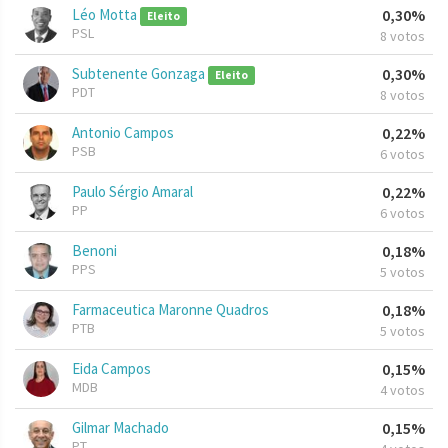
Léo Motta
0,30%
Eleito
PSL
8 votos
Subtenente Gonzaga
0,30%
Eleito
PDT
8 votos
Antonio Campos
0,22%
PSB
6 votos
Paulo Sérgio Amaral
0,22%
PP
6 votos
Benoni
0,18%
PPS
5 votos
Farmaceutica Maronne Quadros
0,18%
PTB
5 votos
Eida Campos
0,15%
MDB
4 votos
Gilmar Machado
0,15%
PT