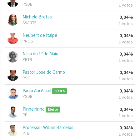
PSDB
1 votos
Michele Bretas
0,04%
AVANTE
1 votos
Neubert de Itaipé
0,04%
PROS
1 votos
Nilsa do 1º de Maio
0,04%
PRTB
1 votos
Pastor Jose do Carmo
0,04%
PSC
1 votos
Paulo Abi Ackel
0,04%
Eleito
PSDB
1 votos
Pinheirinho
0,04%
Eleito
PP
1 votos
Professor Willian Barcelos
0,04%
PTB
1 votos