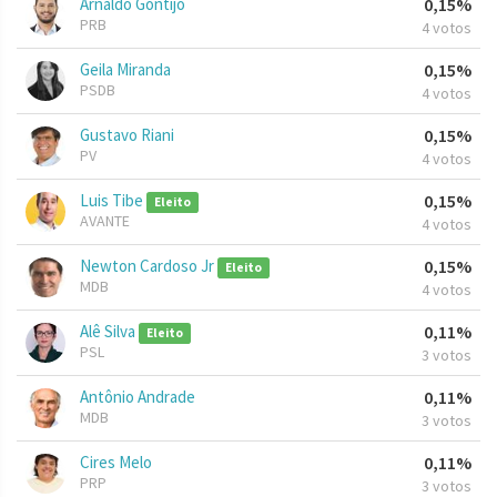
Arnaldo Gontijo
0,15%
PRB
4 votos
Geila Miranda
0,15%
PSDB
4 votos
Gustavo Riani
0,15%
PV
4 votos
Luis Tibe
0,15%
Eleito
AVANTE
4 votos
Newton Cardoso Jr
0,15%
Eleito
MDB
4 votos
Alê Silva
0,11%
Eleito
PSL
3 votos
Antônio Andrade
0,11%
MDB
3 votos
Cires Melo
0,11%
PRP
3 votos