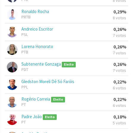
8 votos
Ronaldo Rocha
0,29%
PRTB
8 votos
Andreico Escritor
0,26%
PSL
7 votos
Lorena Honorato
0,26%
PTB
7 votos
Subtenente Gonzaga
0,26%
Eleito
PDT
7 votos
Gledston Moreli Dê Só Faróis
0,22%
PPL
6 votos
Rogério Correia
0,22%
Eleito
PT
6 votos
Padre João
0,18%
Eleito
PT
5 votos