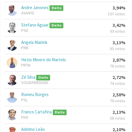
Andre Janones
3,94%
Eleito
AVANTE
107 votos
Stefano Aguiar
3,42%
Eleito
PSD
93 votos
Angela Mairink
3,13%
PRB
85 votos
Hezio Minero do Martelo
2,87%
PRTB
78 votos
Zé Silva
2,72%
Eleito
SOLIDARIEDADE
74 votos
Romeu Borges
2,58%
PSL
70 votos
Franco Cartafina
2,13%
Eleito
PHS
58 votos
Adelmo Leão
2,10%