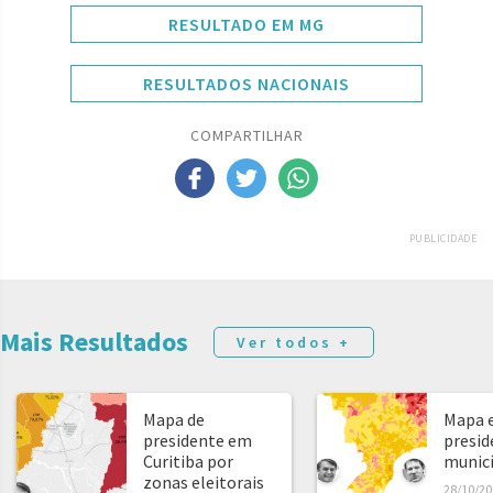
RESULTADO EM MG
RESULTADOS NACIONAIS
COMPARTILHAR
PUBLICIDADE
Mais Resultados
Ver todos +
Mapa de
Mapa e
presidente em
presid
Curitiba por
municíp
zonas eleitorais
28/10/20