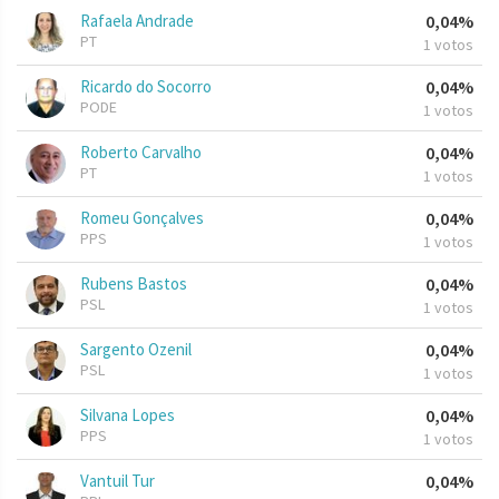
Rafaela Andrade
0,04%
PT
1 votos
Ricardo do Socorro
0,04%
PODE
1 votos
Roberto Carvalho
0,04%
PT
1 votos
Romeu Gonçalves
0,04%
PPS
1 votos
Rubens Bastos
0,04%
PSL
1 votos
Sargento Ozenil
0,04%
PSL
1 votos
Silvana Lopes
0,04%
PPS
1 votos
Vantuil Tur
0,04%