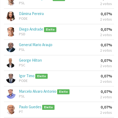
PSL
2 votos
Dâmina Pereira
0,07%
PODE
2 votos
Diego Andrade
0,07%
Eleito
PSD
2 votos
General Mario Araujo
0,07%
PSL
2 votos
George Hilton
0,07%
PSC
2 votos
Igor Timo
0,07%
Eleito
PODE
2 votos
Marcelo Alvaro Antonio
0,07%
Eleito
PSL
2 votos
Paulo Guedes
0,07%
Eleito
PT
2 votos