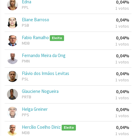
Edna
0,04%
PPL
1 votos
Eliane Barroso
0,04%
PSB
1 votos
Fabio Ramalho
0,04%
Eleito
MDB
1 votos
Fernando Meira da Ong
0,04%
PMN
1 votos
Flávio dos Irmãos Levitas
0,04%
PSL
1 votos
Glauciene Nogueira
0,04%
PRTB
1 votos
Helga Greiner
0,04%
PPS
1 votos
Hercílio Coelho Diniz
0,04%
Eleito
MDB
1 votos