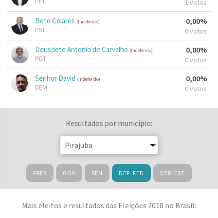
PPL
1 votos
Beto Colares
0,00%
(Indeferido)
PSL
0 votos
Deusdete Antonio de Carvalho
0,00%
(Indeferido)
PDT
0 votos
Senhor David
0,00%
(Indeferido)
DEM
0 votos
Resultados por município:
PRES
GOV
SEN
DEP. FED
DEP. EST
Mais eleitos e resultados das Eleições 2018 no Brasil: