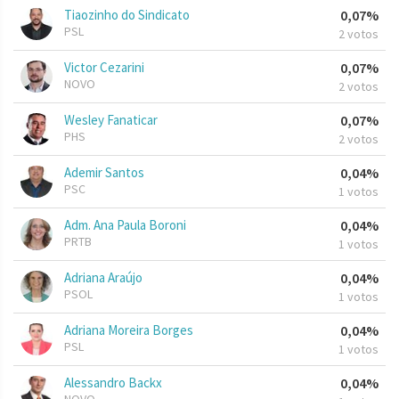
Tiaozinho do Sindicato
0,07%
PSL
2 votos
Victor Cezarini
0,07%
NOVO
2 votos
Wesley Fanaticar
0,07%
PHS
2 votos
Ademir Santos
0,04%
PSC
1 votos
Adm. Ana Paula Boroni
0,04%
PRTB
1 votos
Adriana Araújo
0,04%
PSOL
1 votos
Adriana Moreira Borges
0,04%
PSL
1 votos
Alessandro Backx
0,04%