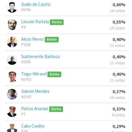
Duilio de Castro
0,66%
PATRI
18 votos
Lincoln Portela
0,55%
Eleito
PR
15 votos
Aécio Neves
0,40%
Eleito
PSDB
11 votos
Subtenente Barbosa
0,40%
PATRI
11 votos
Tiago Mitraud
0,40%
Eleito
NOVO
11 votos
Gabriel Mendes
0,37%
NOVO
10 votos
Patrus Ananias
0,33%
Eleito
PT
9 votos
Cabo Coelho
0,29%
PTB