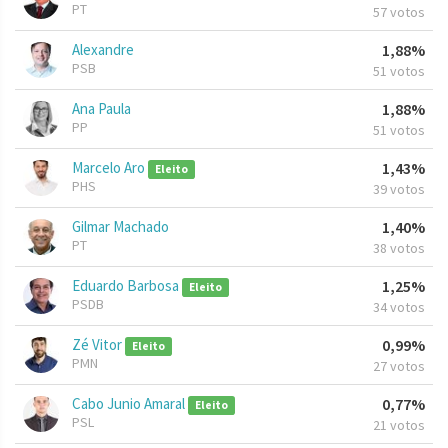
PT
57 votos
Alexandre
1,88%
PSB
51 votos
Ana Paula
1,88%
PP
51 votos
Marcelo Aro
1,43%
Eleito
PHS
39 votos
Gilmar Machado
1,40%
PT
38 votos
Eduardo Barbosa
1,25%
Eleito
PSDB
34 votos
Zé Vitor
0,99%
Eleito
PMN
27 votos
Cabo Junio Amaral
0,77%
Eleito
PSL
21 votos