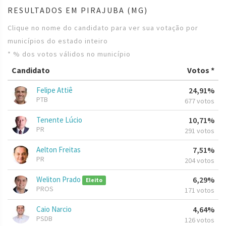
RESULTADOS EM PIRAJUBA (MG)
Clique no nome do candidato para ver sua votação por
municípios do estado inteiro
* % dos votos válidos no município
Candidato
Votos *
Felipe Attiê
24,91%
PTB
677 votos
Tenente Lúcio
10,71%
PR
291 votos
Aelton Freitas
7,51%
PR
204 votos
Weliton Prado
6,29%
Eleito
PROS
171 votos
Caio Narcio
4,64%
PSDB
126 votos