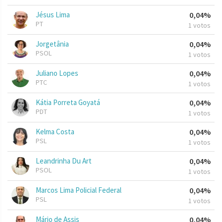
Jésus Lima
0,04%
PT
1 votos
Jorgetânia
0,04%
PSOL
1 votos
Juliano Lopes
0,04%
PTC
1 votos
Kátia Porreta Goyatá
0,04%
PDT
1 votos
Kelma Costa
0,04%
PSL
1 votos
Leandrinha Du Art
0,04%
PSOL
1 votos
Marcos Lima Policial Federal
0,04%
PSL
1 votos
Mário de Assis
0,04%