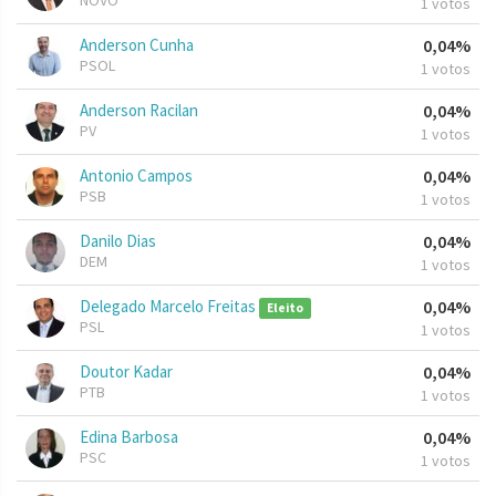
NOVO
1 votos
Anderson Cunha
0,04%
PSOL
1 votos
Anderson Racilan
0,04%
PV
1 votos
Antonio Campos
0,04%
PSB
1 votos
Danilo Dias
0,04%
DEM
1 votos
Delegado Marcelo Freitas
0,04%
Eleito
PSL
1 votos
Doutor Kadar
0,04%
PTB
1 votos
Edina Barbosa
0,04%
PSC
1 votos