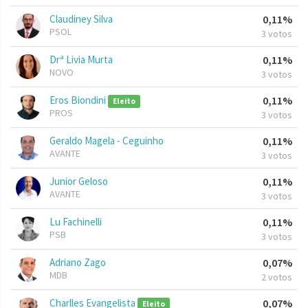
Claudiney Silva
0,11%
PSOL
3 votos
Drª Livia Murta
0,11%
NOVO
3 votos
Eros Biondini
0,11%
Eleito
PROS
3 votos
Geraldo Magela - Ceguinho
0,11%
AVANTE
3 votos
Junior Geloso
0,11%
AVANTE
3 votos
Lu Fachinelli
0,11%
PSB
3 votos
Adriano Zago
0,07%
MDB
2 votos
Charlles Evangelista
0,07%
Eleito