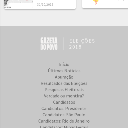
31/10/2018
ELEIÇÕES
2018
Início
Últimas Notícias
Apuração
Resultados das Eleições
Pesquisas Eleitorais
Verdade ou mentira?
Candidatos
Candidatos: Presidente
Candidatos: São Paulo
Candidatos: Rio de Janeiro
Candidatos: Minas Gerais