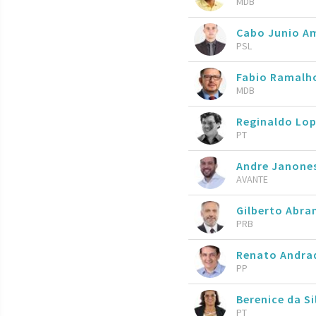
MDB
Cabo Junio A
PSL
Fabio Ramal
MDB
Reginaldo Lo
PT
Andre Janone
AVANTE
Gilberto Abr
PRB
Renato Andra
PP
Berenice da Si
PT