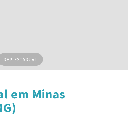
DEP. ESTADUAL
al em Minas
MG)