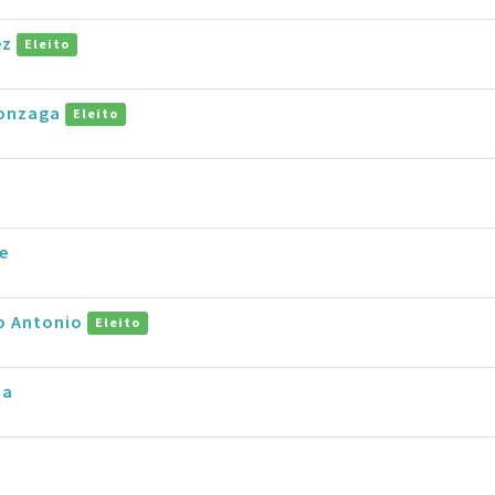
ez
Eleito
Gonzaga
Eleito
e
ro Antonio
Eleito
na