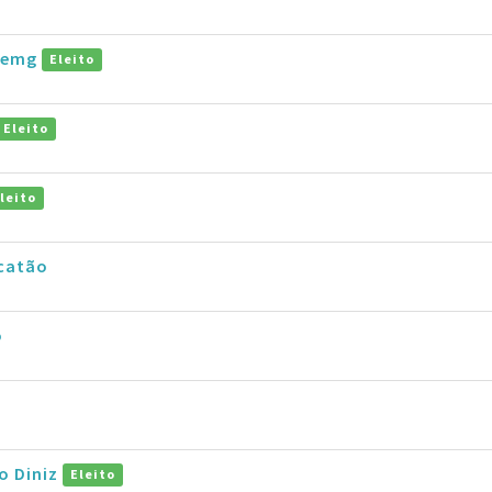
taemg
Eleito
Eleito
leito
catão
o
ho Diniz
Eleito