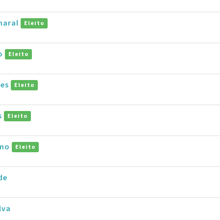
maral
Eleito
ho
Eleito
pes
Eleito
s
Eleito
amo
Eleito
de
lva