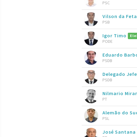
PSC
Vilson da Fe
PSB
Igor Timo
Ele
PODE
Eduardo Barb
PSDB
Delegado Jefe
PSDB
Nilmario Mira
PT
Alemão do Su
PSL
José Santana