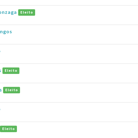
Gonzaga
Eleito
ingos
o
s
Eleito
as
Eleito
e
Eleito