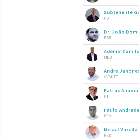
Subtenente 
PDT
Dr. João Dom
PSB
Ademir Camil
MDB
Andre Janone
AVANTE
Patrus Anani
PT
Paulo Andrad
DEM
Misael Varella
PSD