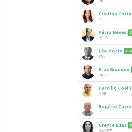
PR
Cristina Corre
PT
Aécio Neves
E
PSDB
Léo Motta
El
PSL
Eros Biondini
PROS
Hercílio Coel
MDB
Rogério Corre
PT
Greyce Elias
AVANTE