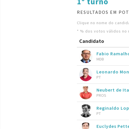
1º turno
RESULTADOS EM POT
Clique no nome do candida
* % dos votos válidos no 
Candidato
Fabio Ramal
MDB
Leonardo Mon
PT
Neubert de It
PROS
Reginaldo Lo
PT
Euclydes Pett