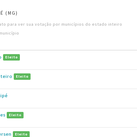
É (MG)
to para ver sua votação por municípios do estado inteiro
município
ho
Eleito
teiro
Eleito
aipé
pes
Eleito
ersen
Eleito