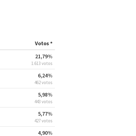
Votos *
21,79%
1.613 votos
6,24%
462 votos
5,98%
443 votos
5,77%
427 votos
4,90%