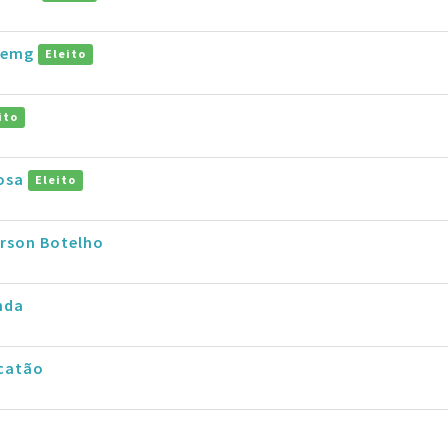
taemg
Eleito
ito
osa
Eleito
rson Botelho
nda
catão