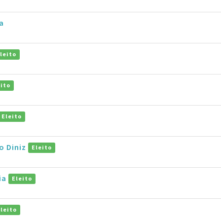
a
leito
eito
Eleito
ho Diniz
Eleito
ia
Eleito
Eleito