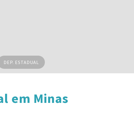
DEP. ESTADUAL
al em Minas