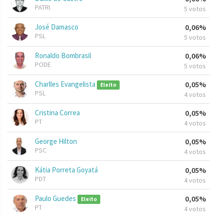
PATRI
5 votos
José Damasco
0,06%
PSL
5 votos
Ronaldo Bombrasil
0,06%
PODE
5 votos
Charlles Evangelista
0,05%
Eleito
PSL
4 votos
Cristina Correa
0,05%
PT
4 votos
George Hilton
0,05%
PSC
4 votos
Kátia Porreta Goyatá
0,05%
PDT
4 votos
Paulo Guedes
0,05%
Eleito
PT
4 votos