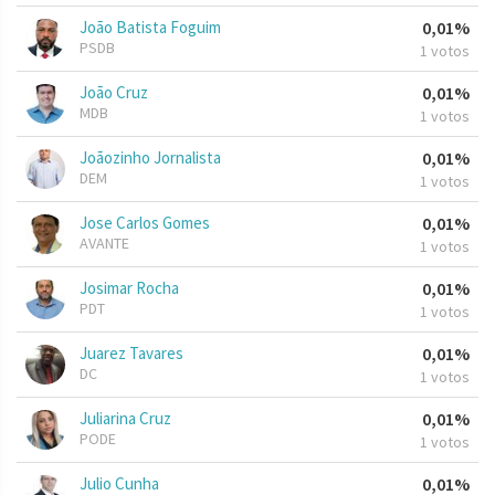
João Batista Foguim
0,01%
PSDB
1 votos
João Cruz
0,01%
MDB
1 votos
Joãozinho Jornalista
0,01%
DEM
1 votos
Jose Carlos Gomes
0,01%
AVANTE
1 votos
Josimar Rocha
0,01%
PDT
1 votos
Juarez Tavares
0,01%
DC
1 votos
Juliarina Cruz
0,01%
PODE
1 votos
Julio Cunha
0,01%