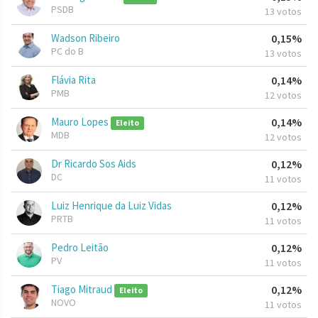
PSDB
13 votos
Wadson Ribeiro
0,15%
PC do B
13 votos
Flávia Rita
0,14%
PMB
12 votos
Mauro Lopes
0,14%
Eleito
MDB
12 votos
Dr Ricardo Sos Aids
0,12%
DC
11 votos
Luiz Henrique da Luiz Vidas
0,12%
PRTB
11 votos
Pedro Leitão
0,12%
PV
11 votos
Tiago Mitraud
0,12%
Eleito
NOVO
11 votos