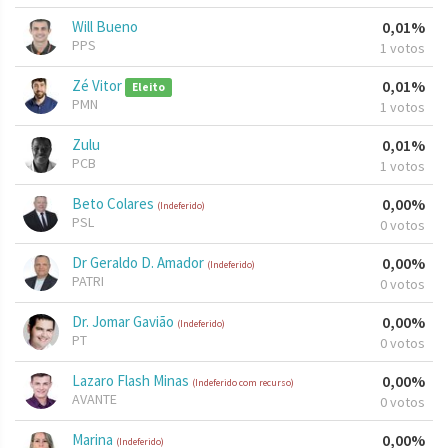
Will Bueno
0,01%
PPS
1 votos
Zé Vitor
0,01%
Eleito
PMN
1 votos
Zulu
0,01%
PCB
1 votos
Beto Colares
0,00%
(Indeferido)
PSL
0 votos
Dr Geraldo D. Amador
0,00%
(Indeferido)
PATRI
0 votos
Dr. Jomar Gavião
0,00%
(Indeferido)
PT
0 votos
Lazaro Flash Minas
0,00%
(Indeferido com recurso)
AVANTE
0 votos
Marina
0,00%
(Indeferido)