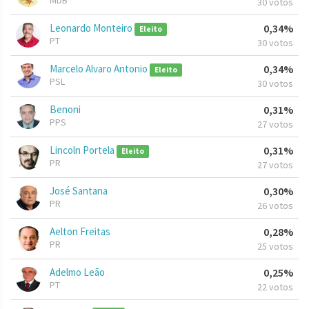
MDB
30 votos
Leonardo Monteiro
0,34%
Eleito
PT
30 votos
Marcelo Alvaro Antonio
0,34%
Eleito
PSL
30 votos
Benoni
0,31%
PPS
27 votos
Lincoln Portela
0,31%
Eleito
PR
27 votos
José Santana
0,30%
PR
26 votos
Aelton Freitas
0,28%
PR
25 votos
Adelmo Leão
0,25%
PT
22 votos