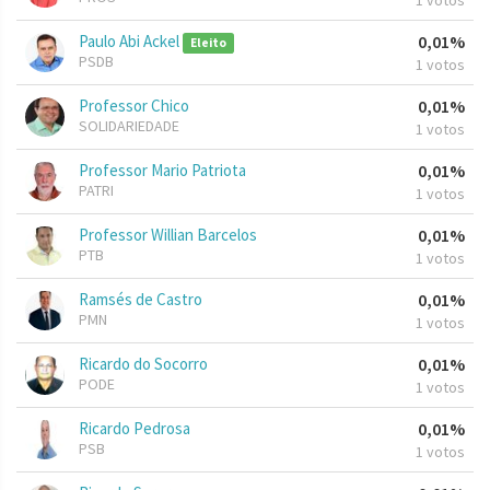
1 votos
Paulo Abi Ackel
0,01%
Eleito
PSDB
1 votos
Professor Chico
0,01%
SOLIDARIEDADE
1 votos
Professor Mario Patriota
0,01%
PATRI
1 votos
Professor Willian Barcelos
0,01%
PTB
1 votos
Ramsés de Castro
0,01%
PMN
1 votos
Ricardo do Socorro
0,01%
PODE
1 votos
Ricardo Pedrosa
0,01%
PSB
1 votos