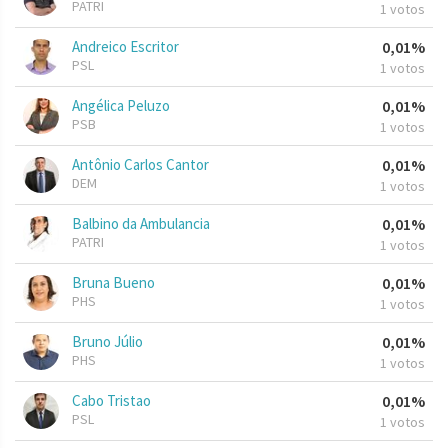
PATRI
1 votos
Andreico Escritor
0,01%
PSL
1 votos
Angélica Peluzo
0,01%
PSB
1 votos
Antônio Carlos Cantor
0,01%
DEM
1 votos
Balbino da Ambulancia
0,01%
PATRI
1 votos
Bruna Bueno
0,01%
PHS
1 votos
Bruno Júlio
0,01%
PHS
1 votos
Cabo Tristao
0,01%
PSL
1 votos