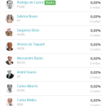
Rodrigo de Castro
0,03%
Eleito
PSDB
3 votos
Sabrina Braun
0,03%
PT
3 votos
Sargento Elton
0,03%
PATRI
3 votos
Afonso do Taquaril
0,02%
PRTB
2 votos
Alessandro Backx
0,02%
NOVO
2 votos
André Soares
0,02%
DC
2 votos
Carlos Alberto
0,02%
PATRI
2 votos
Carlos Melles
0,02%
DEM
2 votos