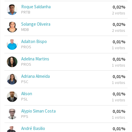
Roque Saldanha
0,02%
PRTB
2 votos
Solange Oliveira
0,02%
MDB
2 votos
Adalton Bispo
0,01%
PROS
1 votos
Adelina Martins
0,01%
PROS
1 votos
Adriana Almeida
0,01%
PSC
1 votos
Alison
0,01%
PSL
1 votos
Alypio Siman Costa
0,01%
PPS
1 votos
André Basilio
0,01%