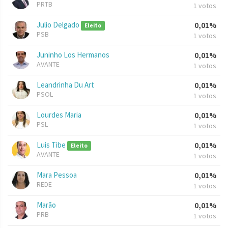
PRTB
1 votos
Julio Delgado
0,01%
Eleito
PSB
1 votos
Juninho Los Hermanos
0,01%
AVANTE
1 votos
Leandrinha Du Art
0,01%
PSOL
1 votos
Lourdes Maria
0,01%
PSL
1 votos
Luis Tibe
0,01%
Eleito
AVANTE
1 votos
Mara Pessoa
0,01%
REDE
1 votos
Marão
0,01%
PRB
1 votos