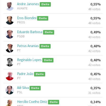
Andre Janones
0,55%
Eleito
AVANTE
48 votos
Eros Biondini
0,55%
Eleito
PROS
48 votos
Eduardo Barbosa
0,49%
Eleito
PSDB
43 votos
Patrus Ananias
0,48%
Eleito
PT
42 votos
Reginaldo Lopes
0,48%
Eleito
PT
42 votos
Padre João
0,45%
Eleito
PT
40 votos
Alê Silva
0,35%
Eleito
PSL
31 votos
Hercílio Coelho Diniz
0,34%
Eleito