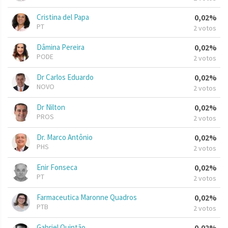
Cristina del Papa
0,02%
PT
2 votos
Dâmina Pereira
0,02%
PODE
2 votos
Dr Carlos Eduardo
0,02%
NOVO
2 votos
Dr Nilton
0,02%
PROS
2 votos
Dr. Marco Antônio
0,02%
PHS
2 votos
Enir Fonseca
0,02%
PT
2 votos
Farmaceutica Maronne Quadros
0,02%
PTB
2 votos
Gabriel Quintão
0,02%