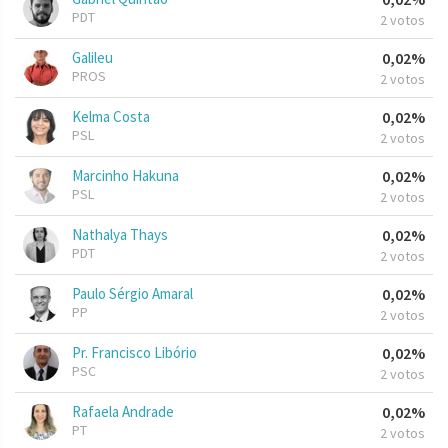
PDT
2 votos
Galileu
0,02%
PROS
2 votos
Kelma Costa
0,02%
PSL
2 votos
Marcinho Hakuna
0,02%
PSL
2 votos
Nathalya Thays
0,02%
PDT
2 votos
Paulo Sérgio Amaral
0,02%
PP
2 votos
Pr. Francisco Libório
0,02%
PSC
2 votos
Rafaela Andrade
0,02%
PT
2 votos