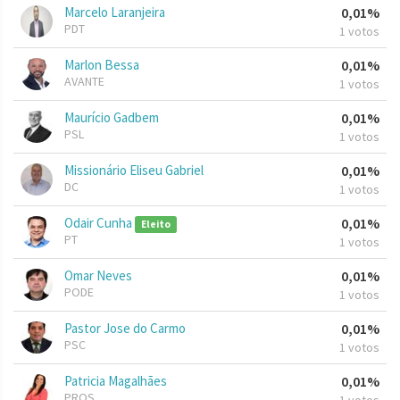
Marcelo Laranjeira
0,01%
PDT
1 votos
Marlon Bessa
0,01%
AVANTE
1 votos
Maurício Gadbem
0,01%
PSL
1 votos
Missionário Eliseu Gabriel
0,01%
DC
1 votos
Odair Cunha
0,01%
Eleito
PT
1 votos
Omar Neves
0,01%
PODE
1 votos
Pastor Jose do Carmo
0,01%
PSC
1 votos
Patricia Magalhães
0,01%
PROS