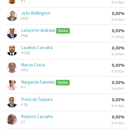
PT
3 votos
João Wellington
0,03%
DEM
3 votos
Lafayette Andrada
0,03%
Eleito
PRB
3 votos
Laudivio Carvalho
0,03%
PODE
3 votos
Marcio Costa
0,03%
PPS
3 votos
Margarida Salomão
0,03%
Eleito
PT
3 votos
Preto da Taquara
0,03%
PTB
3 votos
Roberto Carvalho
0,03%
PT
3 votos