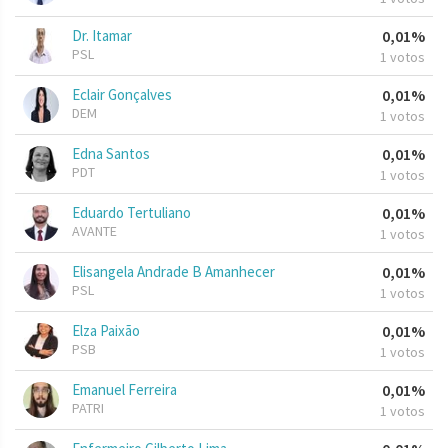
Dr. Itamar
0,01%
PSL
1 votos
Eclair Gonçalves
0,01%
DEM
1 votos
Edna Santos
0,01%
PDT
1 votos
Eduardo Tertuliano
0,01%
AVANTE
1 votos
Elisangela Andrade B Amanhecer
0,01%
PSL
1 votos
Elza Paixão
0,01%
PSB
1 votos
Emanuel Ferreira
0,01%
PATRI
1 votos