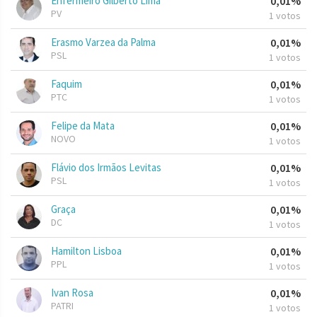
Enfermeiro Gilberto Lima
0,01%
PV
1 votos
Erasmo Varzea da Palma
0,01%
PSL
1 votos
Faquim
0,01%
PTC
1 votos
Felipe da Mata
0,01%
NOVO
1 votos
Flávio dos Irmãos Levitas
0,01%
PSL
1 votos
Graça
0,01%
DC
1 votos
Hamilton Lisboa
0,01%
PPL
1 votos
Ivan Rosa
0,01%
PATRI
1 votos