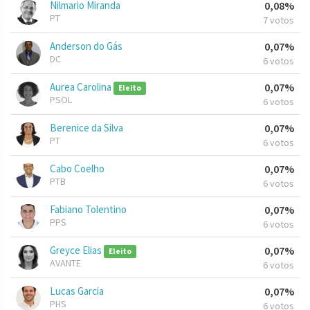
Nilmario Miranda
0,08%
PT
7 votos
Anderson do Gás
0,07%
DC
6 votos
Aurea Carolina
0,07%
Eleito
PSOL
6 votos
Berenice da Silva
0,07%
PT
6 votos
Cabo Coelho
0,07%
PTB
6 votos
Fabiano Tolentino
0,07%
PPS
6 votos
Greyce Elias
0,07%
Eleito
AVANTE
6 votos
Lucas Garcia
0,07%
PHS
6 votos