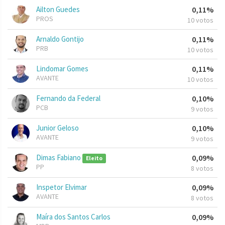
Ailton Guedes
0,11%
PROS
10 votos
Arnaldo Gontijo
0,11%
PRB
10 votos
Lindomar Gomes
0,11%
AVANTE
10 votos
Fernando da Federal
0,10%
PCB
9 votos
Junior Geloso
0,10%
AVANTE
9 votos
Dimas Fabiano
0,09%
Eleito
PP
8 votos
Inspetor Elvimar
0,09%
AVANTE
8 votos
Maíra dos Santos Carlos
0,09%