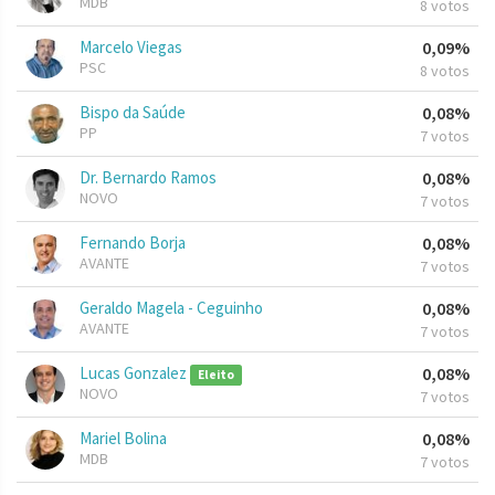
MDB
8 votos
Marcelo Viegas
0,09%
PSC
8 votos
Bispo da Saúde
0,08%
PP
7 votos
Dr. Bernardo Ramos
0,08%
NOVO
7 votos
Fernando Borja
0,08%
AVANTE
7 votos
Geraldo Magela - Ceguinho
0,08%
AVANTE
7 votos
Lucas Gonzalez
0,08%
Eleito
NOVO
7 votos
Mariel Bolina
0,08%
MDB
7 votos