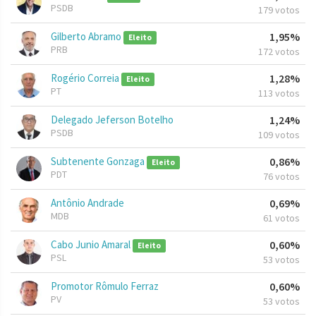
PSDB
179 votos
Gilberto Abramo
1,95%
Eleito
PRB
172 votos
Rogério Correia
1,28%
Eleito
PT
113 votos
Delegado Jeferson Botelho
1,24%
PSDB
109 votos
Subtenente Gonzaga
0,86%
Eleito
PDT
76 votos
Antônio Andrade
0,69%
MDB
61 votos
Cabo Junio Amaral
0,60%
Eleito
PSL
53 votos
Promotor Rômulo Ferraz
0,60%
PV
53 votos