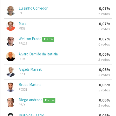
Luisinho Corredor
0,07%
PT
6 votos
Mara
0,07%
MDB
6 votos
Weliton Prado
0,07%
Eleito
PROS
6 votos
Álvaro Damião da Itatiaia
0,06%
DEM
5 votos
Angela Mairink
0,06%
PRB
5 votos
Bruce Martins
0,06%
PODE
5 votos
Diego Andrade
0,06%
Eleito
PSD
5 votos
Duilio de Castro
0,06%