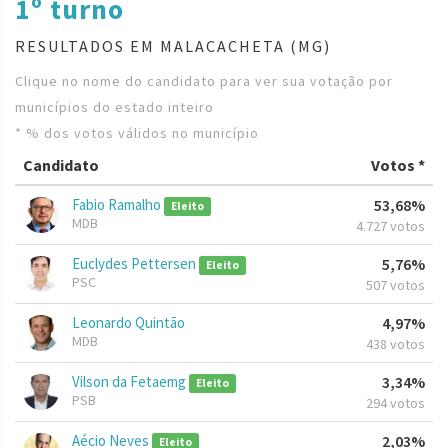
1º turno
RESULTADOS EM MALACACHETA (MG)
Clique no nome do candidato para ver sua votação por
municípios do estado inteiro
* % dos votos válidos no município
Candidato
Votos *
Fabio Ramalho
53,68%
Eleito
MDB
4.727 votos
Euclydes Pettersen
5,76%
Eleito
PSC
507 votos
Leonardo Quintão
4,97%
MDB
438 votos
Vilson da Fetaemg
3,34%
Eleito
PSB
294 votos
Aécio Neves
2,03%
Eleito