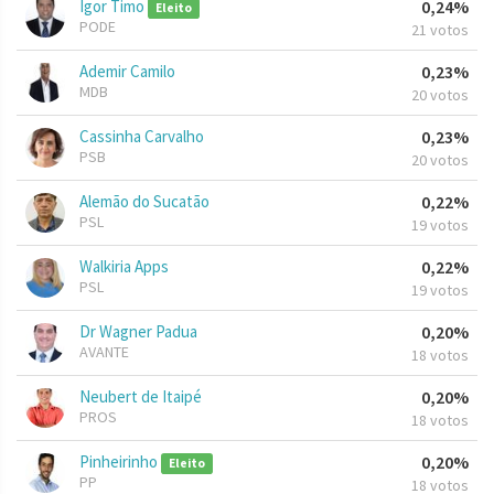
Igor Timo
0,24%
Eleito
PODE
21 votos
Ademir Camilo
0,23%
MDB
20 votos
Cassinha Carvalho
0,23%
PSB
20 votos
Alemão do Sucatão
0,22%
PSL
19 votos
Walkiria Apps
0,22%
PSL
19 votos
Dr Wagner Padua
0,20%
AVANTE
18 votos
Neubert de Itaipé
0,20%
PROS
18 votos
Pinheirinho
0,20%
Eleito
PP
18 votos