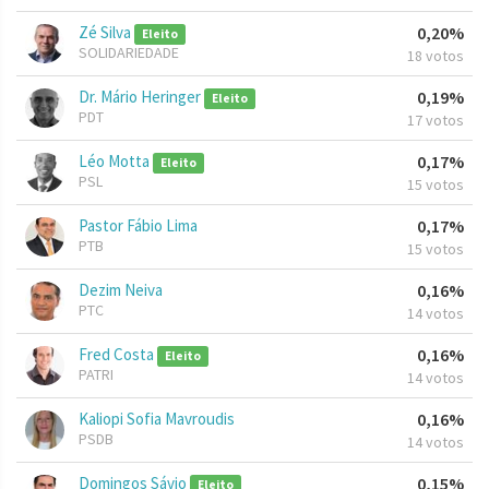
Zé Silva
0,20%
Eleito
SOLIDARIEDADE
18 votos
Dr. Mário Heringer
0,19%
Eleito
PDT
17 votos
Léo Motta
0,17%
Eleito
PSL
15 votos
Pastor Fábio Lima
0,17%
PTB
15 votos
Dezim Neiva
0,16%
PTC
14 votos
Fred Costa
0,16%
Eleito
PATRI
14 votos
Kaliopi Sofia Mavroudis
0,16%
PSDB
14 votos
Domingos Sávio
0,15%
Eleito