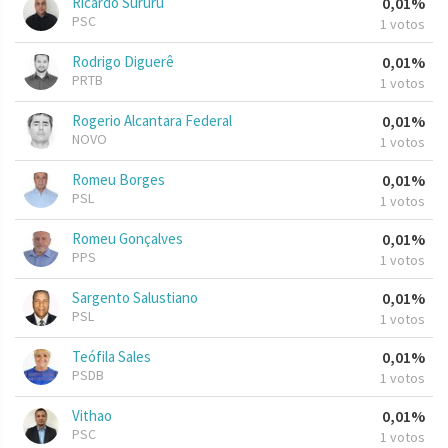
Ricardo Sururu
0,01%
PSC
1 votos
Rodrigo Diguerê
0,01%
PRTB
1 votos
Rogerio Alcantara Federal
0,01%
NOVO
1 votos
Romeu Borges
0,01%
PSL
1 votos
Romeu Gonçalves
0,01%
PPS
1 votos
Sargento Salustiano
0,01%
PSL
1 votos
Teófila Sales
0,01%
PSDB
1 votos
Vithao
0,01%
PSC
1 votos