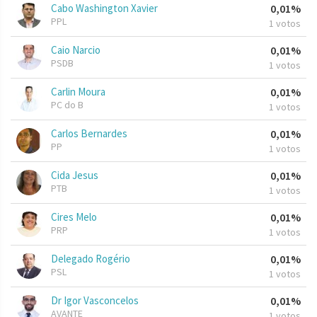
Cabo Washington Xavier
0,01%
PPL
1 votos
Caio Narcio
0,01%
PSDB
1 votos
Carlin Moura
0,01%
PC do B
1 votos
Carlos Bernardes
0,01%
PP
1 votos
Cida Jesus
0,01%
PTB
1 votos
Cires Melo
0,01%
PRP
1 votos
Delegado Rogério
0,01%
PSL
1 votos
Dr Igor Vasconcelos
0,01%
AVANTE
1 votos