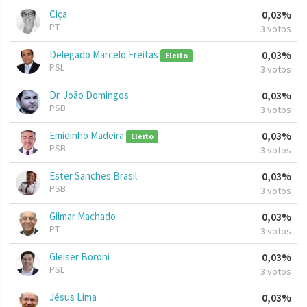
Ciça
0,03%
PT
3 votos
Delegado Marcelo Freitas
0,03%
Eleito
PSL
3 votos
Dr. João Domingos
0,03%
PSB
3 votos
Emidinho Madeira
0,03%
Eleito
PSB
3 votos
Ester Sanches Brasil
0,03%
PSB
3 votos
Gilmar Machado
0,03%
PT
3 votos
Gleiser Boroni
0,03%
PSL
3 votos
Jésus Lima
0,03%