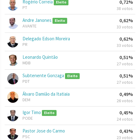
Rogério Correia
0,72%
Eleito
PT
38 votos
Andre Janones
0,62%
Eleito
AVANTE
33 votos
Delegado Edson Moreira
0,62%
PR
33 votos
Leonardo Quintão
0,51%
MDB
27 votos
Subtenente Gonzaga
0,51%
Eleito
PDT
27 votos
Álvaro Damião da Itatiaia
0,49%
DEM
26 votos
Igor Timo
0,45%
Eleito
PODE
24 votos
Pastor Jose do Carmo
0,43%
PSC
23 votos