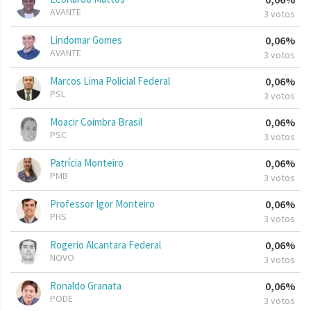
AVANTE
3 votos
Lindomar Gomes
0,06%
AVANTE
3 votos
Marcos Lima Policial Federal
0,06%
PSL
3 votos
Moacir Coimbra Brasil
0,06%
PSC
3 votos
Patrícia Monteiro
0,06%
PMB
3 votos
Professor Igor Monteiro
0,06%
PHS
3 votos
Rogerio Alcantara Federal
0,06%
NOVO
3 votos
Ronaldo Granata
0,06%
PODE
3 votos