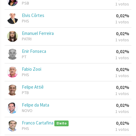
PSB
1 votos
Elvis Côrtes
0,02%
PHS
1 votos
Emanuel Ferreira
0,02%
PATRI
1 votos
Enir Fonseca
0,02%
PT
1 votos
Fabio Zooi
0,02%
PHS
1 votos
Felipe Attiê
0,02%
PTB
1 votos
Felipe da Mata
0,02%
NOVO
1 votos
Franco Cartafina
0,02%
Eleito
PHS
1 votos