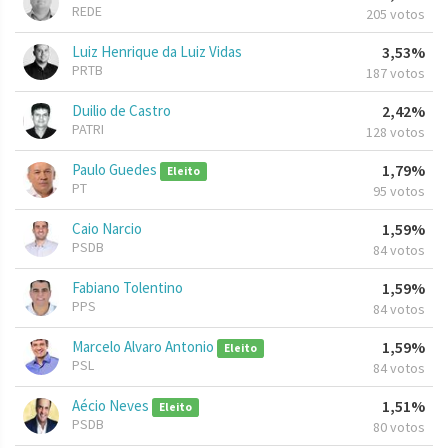
REDE
205 votos
Luiz Henrique da Luiz Vidas
3,53%
PRTB
187 votos
Duilio de Castro
2,42%
PATRI
128 votos
Paulo Guedes
1,79%
Eleito
PT
95 votos
Caio Narcio
1,59%
PSDB
84 votos
Fabiano Tolentino
1,59%
PPS
84 votos
Marcelo Alvaro Antonio
1,59%
Eleito
PSL
84 votos
Aécio Neves
1,51%
Eleito
PSDB
80 votos