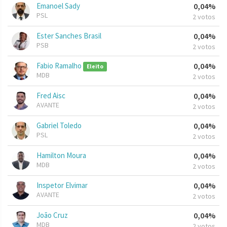
Emanoel Sady
0,04%
PSL
2 votos
Ester Sanches Brasil
0,04%
PSB
2 votos
Fabio Ramalho
0,04%
Eleito
MDB
2 votos
Fred Aisc
0,04%
AVANTE
2 votos
Gabriel Toledo
0,04%
PSL
2 votos
Hamilton Moura
0,04%
MDB
2 votos
Inspetor Elvimar
0,04%
AVANTE
2 votos
João Cruz
0,04%
MDB
2 votos