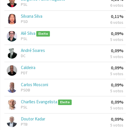
PSL
6 votos
Silvana Silva
0,11%
PSD
6 votos
Alê Silva
0,09%
Eleito
PSL
5 votos
André Soares
0,09%
DC
5 votos
Caldeira
0,09%
PDT
5 votos
Carlos Mosconi
0,09%
PSDB
5 votos
Charlles Evangelista
0,09%
Eleito
PSL
5 votos
Doutor Kadar
0,09%
PTB
5 votos