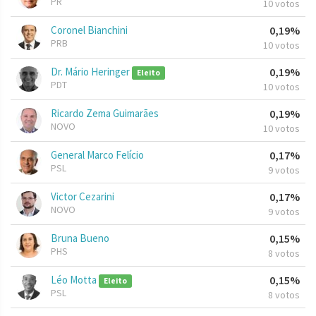
PR
10 votos
Coronel Bianchini
0,19%
PRB
10 votos
Dr. Mário Heringer
0,19%
Eleito
PDT
10 votos
Ricardo Zema Guimarães
0,19%
NOVO
10 votos
General Marco Felício
0,17%
PSL
9 votos
Victor Cezarini
0,17%
NOVO
9 votos
Bruna Bueno
0,15%
PHS
8 votos
Léo Motta
0,15%
Eleito
PSL
8 votos