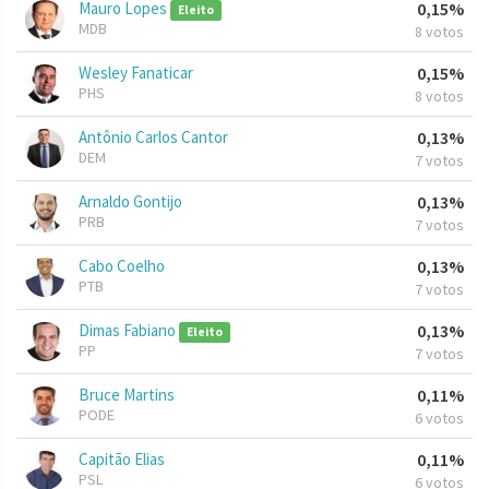
Mauro Lopes
0,15%
Eleito
MDB
8 votos
Wesley Fanaticar
0,15%
PHS
8 votos
Antônio Carlos Cantor
0,13%
DEM
7 votos
Arnaldo Gontijo
0,13%
PRB
7 votos
Cabo Coelho
0,13%
PTB
7 votos
Dimas Fabiano
0,13%
Eleito
PP
7 votos
Bruce Martins
0,11%
PODE
6 votos
Capitão Elias
0,11%
PSL
6 votos