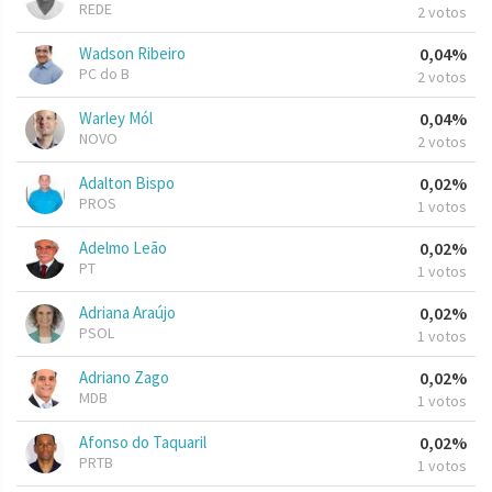
REDE
2 votos
Wadson Ribeiro
0,04%
PC do B
2 votos
Warley Mól
0,04%
NOVO
2 votos
Adalton Bispo
0,02%
PROS
1 votos
Adelmo Leão
0,02%
PT
1 votos
Adriana Araújo
0,02%
PSOL
1 votos
Adriano Zago
0,02%
MDB
1 votos
Afonso do Taquaril
0,02%
PRTB
1 votos