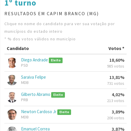
1º turno
RESULTADOS EM CAPIM BRANCO (MG)
Clique no nome do candidato para ver sua votação por
municípios do estado inteiro
* % dos votos válidos no município
Candidato
Votos *
Diego Andrade
18,60%
Eleito
PSD
985 votos
Saraiva Felipe
13,81%
MDB
731 votos
Gilberto Abramo
4,02%
Eleito
PRB
213 votos
Newton Cardoso Jr
3,89%
Eleito
MDB
206 votos
Emanuel Correa
3,87%