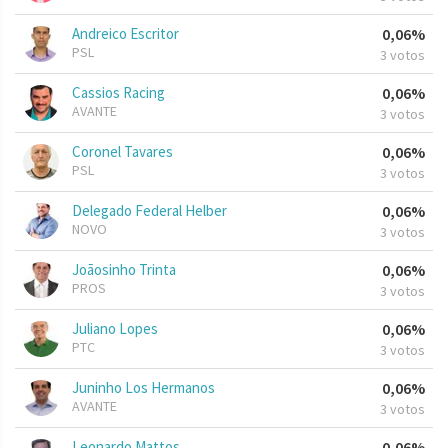
Andreico Escritor
0,06%
PSL
3 votos
Cassios Racing
0,06%
AVANTE
3 votos
Coronel Tavares
0,06%
PSL
3 votos
Delegado Federal Helber
0,06%
NOVO
3 votos
Joãosinho Trinta
0,06%
PROS
3 votos
Juliano Lopes
0,06%
PTC
3 votos
Juninho Los Hermanos
0,06%
AVANTE
3 votos
Leonardo Mattos
0,06%