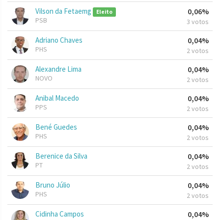
Vilson da Fetaemg
0,06%
Eleito
PSB
3 votos
Adriano Chaves
0,04%
PHS
2 votos
Alexandre Lima
0,04%
NOVO
2 votos
Anibal Macedo
0,04%
PPS
2 votos
Bené Guedes
0,04%
PHS
2 votos
Berenice da Silva
0,04%
PT
2 votos
Bruno Júlio
0,04%
PHS
2 votos
Cidinha Campos
0,04%