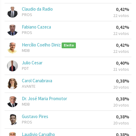
Claudio da Radio
0,42%
PROS
22 votos
Fabiano Cazeca
0,42%
PROS
22 votos
Hercílio Coelho Diniz
0,42%
Eleito
MDB
22 votos
Julio Cesar
0,40%
PDT
21 votos
Carol Canabrava
0,38%
AVANTE
20 votos
Dr. José Maria Promotor
0,38%
MDB
20 votos
Gustavo Pires
0,38%
PROS
20 votos
Laudivio Carvalho
0,38%