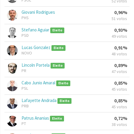
PSOL
52 votos
Giovani Rodrigues
0,96%
PHS
51 votos
Stefano Aguiar
0,93%
Eleito
PSD
49 votos
Lucas Gonzalez
0,91%
Eleito
NOVO
48 votos
Lincoln Portela
0,89%
Eleito
PR
47 votos
Cabo Junio Amaral
0,85%
Eleito
PSL
45 votos
Lafayette Andrada
0,85%
Eleito
PRB
45 votos
Patrus Ananias
0,72%
Eleito
PT
38 votos