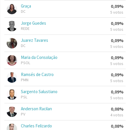
Graça
0,09%
DC
5 votos
Jorge Guedes
0,09%
REDE
5 votos
Juarez Tavares
0,09%
DC
5 votos
Maria da Consolação
0,09%
PSOL
5 votos
Ramsés de Castro
0,09%
PMN
5 votos
Sargento Salustiano
0,09%
PSL
5 votos
Anderson Racilan
0,08%
PV
4 votos
Charles Felizardo
0,08%