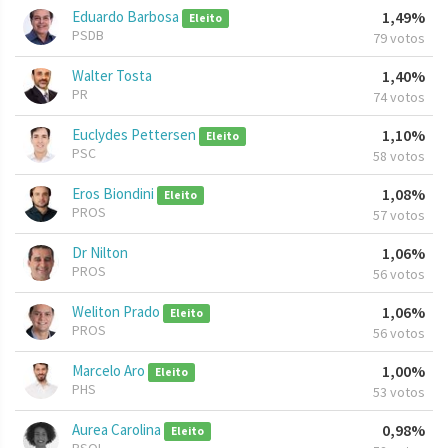
Eduardo Barbosa
1,49%
Eleito
PSDB
79 votos
Walter Tosta
1,40%
PR
74 votos
Euclydes Pettersen
1,10%
Eleito
PSC
58 votos
Eros Biondini
1,08%
Eleito
PROS
57 votos
Dr Nilton
1,06%
PROS
56 votos
Weliton Prado
1,06%
Eleito
PROS
56 votos
Marcelo Aro
1,00%
Eleito
PHS
53 votos
Aurea Carolina
0,98%
Eleito