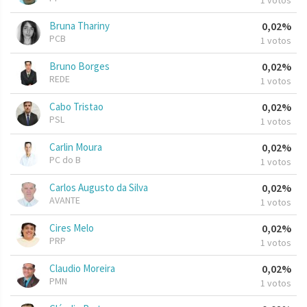
1 votos
Bruna Thariny
0,02%
PCB
1 votos
Bruno Borges
0,02%
REDE
1 votos
Cabo Tristao
0,02%
PSL
1 votos
Carlin Moura
0,02%
PC do B
1 votos
Carlos Augusto da Silva
0,02%
AVANTE
1 votos
Cires Melo
0,02%
PRP
1 votos
Claudio Moreira
0,02%
PMN
1 votos