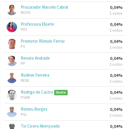
Procurador Marcelo Cabral
0,04%
NOVO
2 votos
Professora Elisete
0,04%
PDT
2 votos
Promotor Rômulo Ferraz
0,04%
PV
2 votos
Renato Andrade
0,04%
PP
2 votos
Rodinei Ferreira
0,04%
REDE
2 votos
Rodrigo de Castro
0,04%
Eleito
PSDB
2 votos
Romeu Borges
0,04%
PSL
2 votos
Tio Cicero Abençoado
0,04%