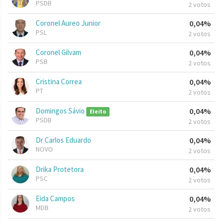
PSDB
2 votos
Coronel Aureo Junior
0,04%
PSL
2 votos
Coronel Gilvam
0,04%
PSB
2 votos
Cristina Correa
0,04%
PT
2 votos
Domingos Sávio
0,04%
Eleito
PSDB
2 votos
Dr Carlos Eduardo
0,04%
NOVO
2 votos
Drika Protetora
0,04%
PSC
2 votos
Eida Campos
0,04%
MDB
2 votos