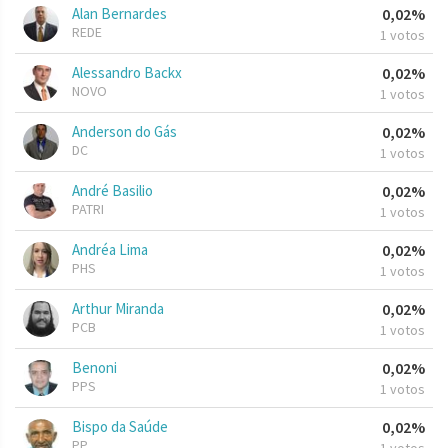
Alan Bernardes
0,02%
REDE
1 votos
Alessandro Backx
0,02%
NOVO
1 votos
Anderson do Gás
0,02%
DC
1 votos
André Basilio
0,02%
PATRI
1 votos
Andréa Lima
0,02%
PHS
1 votos
Arthur Miranda
0,02%
PCB
1 votos
Benoni
0,02%
PPS
1 votos
Bispo da Saúde
0,02%
PP