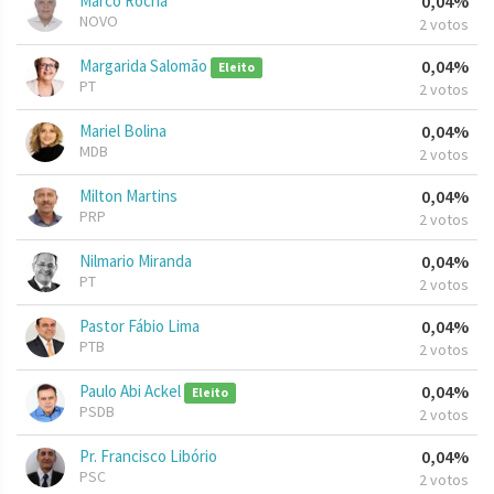
Marco Rocha
0,04%
NOVO
2 votos
Margarida Salomão
0,04%
Eleito
PT
2 votos
Mariel Bolina
0,04%
MDB
2 votos
Milton Martins
0,04%
PRP
2 votos
Nilmario Miranda
0,04%
PT
2 votos
Pastor Fábio Lima
0,04%
PTB
2 votos
Paulo Abi Ackel
0,04%
Eleito
PSDB
2 votos
Pr. Francisco Libório
0,04%
PSC
2 votos