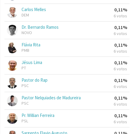
Carlos Melles
0,11%
DEM
6 votos
Dr. Bernardo Ramos
0,11%
NOVO
6 votos
Flávia Rita
0,11%
PMB
6 votos
Jésus Lima
0,11%
PT
6 votos
Pastor do Rap
0,11%
PSC
6 votos
Pastor Nelquiades de Madureira
0,11%
PSC
6 votos
Pr. Willian Ferreira
0,11%
PSL
6 votos
Sargento Flavio Augusto
0,11%