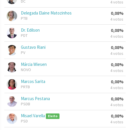
DC
4 votos
Delegada Elaine Matozinhos
0,08%
PTB
4 votos
Dr. Edilson
0,08%
PDT
4 votos
Gustavo Riani
0,08%
PV
4 votos
Márcia Wiesen
0,08%
NOVO
4 votos
Marcos Sarita
0,08%
PRTB
4 votos
Marcus Pestana
0,08%
PSDB
4 votos
Misael Varella
0,08%
Eleito
PSD
4 votos