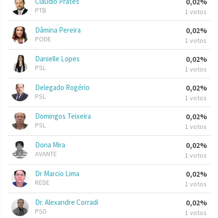
Cláudio Prates
0,02%
PTB
1 votos
Dâmina Pereira
0,02%
PODE
1 votos
Danielle Lopes
0,02%
PSL
1 votos
Delegado Rogério
0,02%
PSL
1 votos
Domingos Teixeira
0,02%
PSL
1 votos
Dona Mira
0,02%
AVANTE
1 votos
Dr Marcio Lima
0,02%
REDE
1 votos
Dr. Alexandre Corradi
0,02%
PSD
1 votos