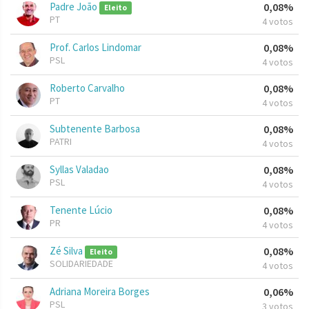
Padre João
0,08%
Eleito
PT
4 votos
Prof. Carlos Lindomar
0,08%
PSL
4 votos
Roberto Carvalho
0,08%
PT
4 votos
Subtenente Barbosa
0,08%
PATRI
4 votos
Syllas Valadao
0,08%
PSL
4 votos
Tenente Lúcio
0,08%
PR
4 votos
Zé Silva
0,08%
Eleito
SOLIDARIEDADE
4 votos
Adriana Moreira Borges
0,06%
PSL
3 votos