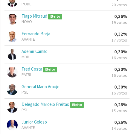
PODE
20 votos
Tiago Mitraud
0,36%
Eleito
NOVO
19 votos
Fernando Borja
0,32%
AVANTE
17 votos
Ademir Camilo
0,30%
MDB
16 votos
Fred Costa
0,30%
Eleito
PATRI
16 votos
General Mario Araujo
0,30%
PSL
16 votos
Delegado Marcelo Freitas
0,28%
Eleito
PSL
15 votos
Junior Geloso
0,26%
AVANTE
14 votos