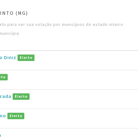
INTO (MG)
to para ver sua votação por municípios do estado inteiro
município
ho Diniz
Eleito
ito
drada
Eleito
amo
Eleito
m