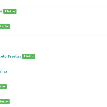
la
Eleito
Eleito
elo Freitas
Eleito
Lima
eito
leito