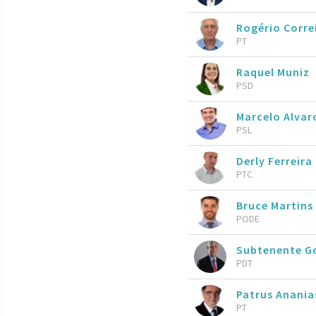
Rogério Corre
PT
Raquel Muniz
PSD
Marcelo Alva
PSL
Derly Ferreira
PTC
Bruce Martins
PODE
Subtenente 
PDT
Patrus Anani
PT