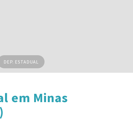
DEP. ESTADUAL
al em Minas
)