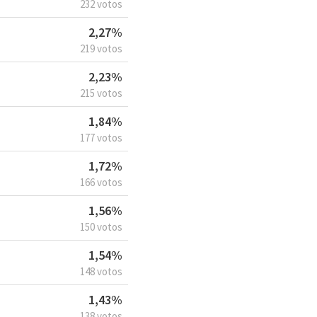
232 votos
2,27%
219 votos
2,23%
215 votos
1,84%
177 votos
1,72%
166 votos
1,56%
150 votos
1,54%
148 votos
1,43%
138 votos