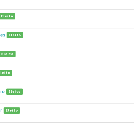
Eleito
pes
Eleito
Eleito
Eleito
vio
Eleito
ar
Eleito