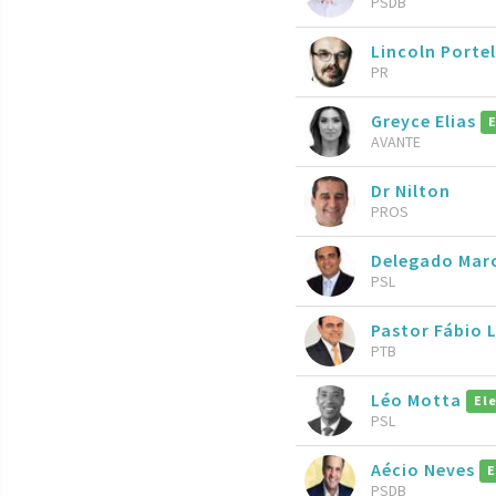
PSDB
Lincoln Porte
PR
Greyce Elias
AVANTE
Dr Nilton
PROS
Delegado Marc
PSL
Pastor Fábio 
PTB
Léo Motta
El
PSL
Aécio Neves
E
PSDB