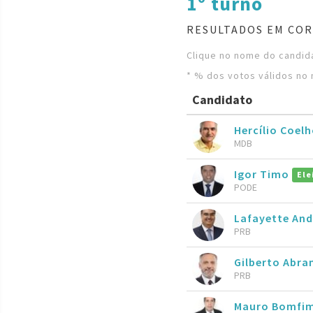
1º turno
RESULTADOS EM COR
Clique no nome do candida
* % dos votos válidos no 
Candidato
Hercílio Coel
MDB
Igor Timo
Ele
PODE
Lafayette An
PRB
Gilberto Abr
PRB
Mauro Bomfi