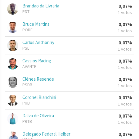
Brandao da Livraria
0,07%
PDT
1 votos
Bruce Martins
0,07%
PODE
1 votos
Carlos Anthonny
0,07%
PSL
1 votos
Cassios Racing
0,07%
AVANTE
1 votos
Clênea Resende
0,07%
PSDB
1 votos
Coronel Bianchini
0,07%
PRB
1 votos
Dalva de Oliveira
0,07%
PRTB
1 votos
Delegado Federal Helber
0,07%