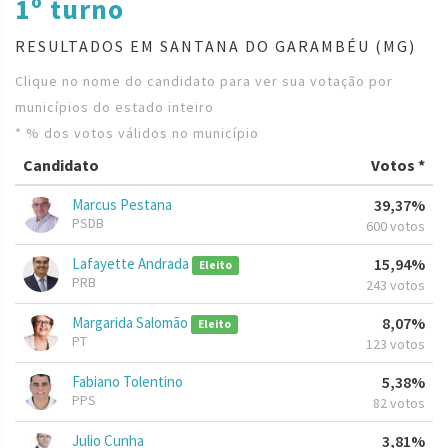
1º turno
RESULTADOS EM SANTANA DO GARAMBÉU (MG)
Clique no nome do candidato para ver sua votação por
municípios do estado inteiro
* % dos votos válidos no município
Candidato
Votos *
Marcus Pestana
39,37%
PSDB
600 votos
Lafayette Andrada
15,94%
Eleito
PRB
243 votos
Margarida Salomão
8,07%
Eleito
PT
123 votos
Fabiano Tolentino
5,38%
PPS
82 votos
Julio Cunha
3,81%