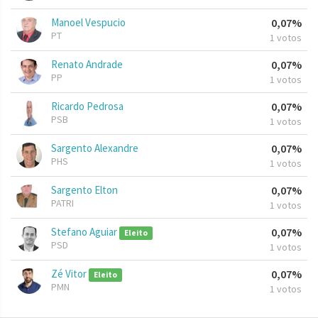
Manoel Vespucio
0,07%
PT
1 votos
Renato Andrade
0,07%
PP
1 votos
Ricardo Pedrosa
0,07%
PSB
1 votos
Sargento Alexandre
0,07%
PHS
1 votos
Sargento Elton
0,07%
PATRI
1 votos
Stefano Aguiar
0,07%
Eleito
PSD
1 votos
Zé Vitor
0,07%
Eleito
PMN
1 votos