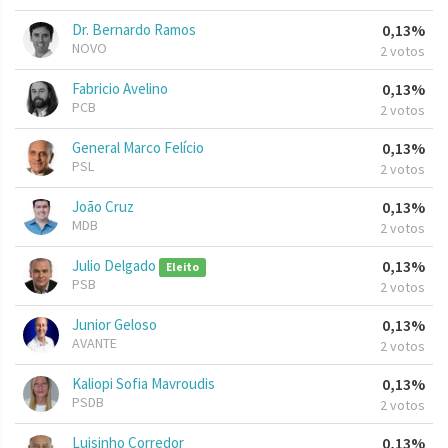
Dr. Bernardo Ramos
0,13%
NOVO
2 votos
Fabricio Avelino
0,13%
PCB
2 votos
General Marco Felício
0,13%
PSL
2 votos
João Cruz
0,13%
MDB
2 votos
Julio Delgado
0,13%
Eleito
PSB
2 votos
Junior Geloso
0,13%
AVANTE
2 votos
Kaliopi Sofia Mavroudis
0,13%
PSDB
2 votos
Luisinho Corredor
0,13%