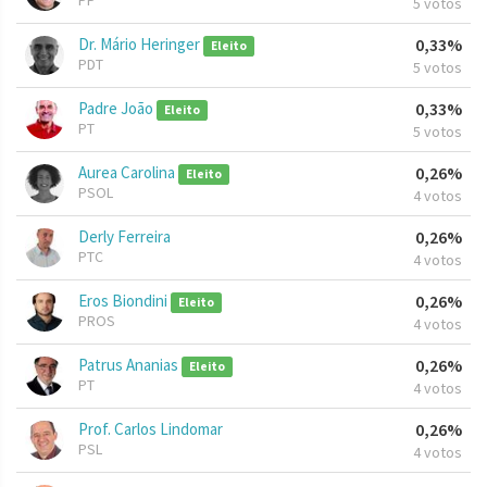
PP
5 votos
Dr. Mário Heringer
0,33%
Eleito
PDT
5 votos
Padre João
0,33%
Eleito
PT
5 votos
Aurea Carolina
0,26%
Eleito
PSOL
4 votos
Derly Ferreira
0,26%
PTC
4 votos
Eros Biondini
0,26%
Eleito
PROS
4 votos
Patrus Ananias
0,26%
Eleito
PT
4 votos
Prof. Carlos Lindomar
0,26%
PSL
4 votos