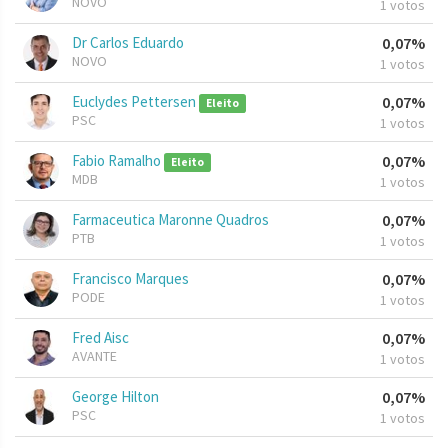
NOVO
1 votos
Dr Carlos Eduardo
0,07%
NOVO
1 votos
Euclydes Pettersen
0,07%
Eleito
PSC
1 votos
Fabio Ramalho
0,07%
Eleito
MDB
1 votos
Farmaceutica Maronne Quadros
0,07%
PTB
1 votos
Francisco Marques
0,07%
PODE
1 votos
Fred Aisc
0,07%
AVANTE
1 votos
George Hilton
0,07%
PSC
1 votos