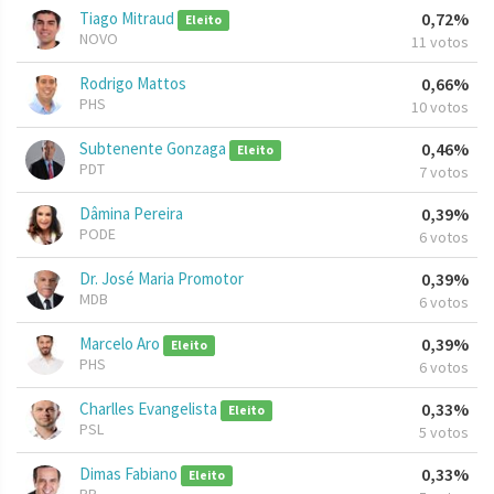
Tiago Mitraud
0,72%
Eleito
NOVO
11 votos
Rodrigo Mattos
0,66%
PHS
10 votos
Subtenente Gonzaga
0,46%
Eleito
PDT
7 votos
Dâmina Pereira
0,39%
PODE
6 votos
Dr. José Maria Promotor
0,39%
MDB
6 votos
Marcelo Aro
0,39%
Eleito
PHS
6 votos
Charlles Evangelista
0,33%
Eleito
PSL
5 votos
Dimas Fabiano
0,33%
Eleito