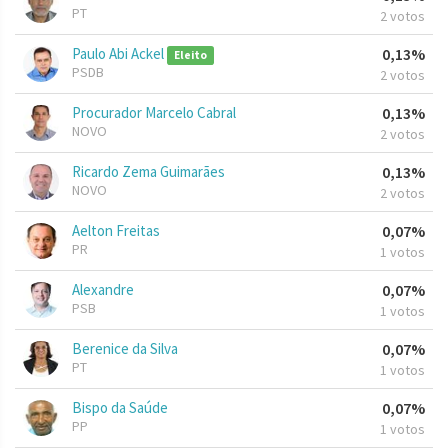
PT
2 votos
Paulo Abi Ackel
0,13%
Eleito
PSDB
2 votos
Procurador Marcelo Cabral
0,13%
NOVO
2 votos
Ricardo Zema Guimarães
0,13%
NOVO
2 votos
Aelton Freitas
0,07%
PR
1 votos
Alexandre
0,07%
PSB
1 votos
Berenice da Silva
0,07%
PT
1 votos
Bispo da Saúde
0,07%
PP
1 votos