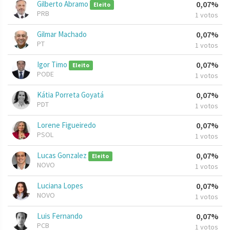
Gilberto Abramo
0,07%
Eleito
PRB
1 votos
Gilmar Machado
0,07%
PT
1 votos
Igor Timo
0,07%
Eleito
PODE
1 votos
Kátia Porreta Goyatá
0,07%
PDT
1 votos
Lorene Figueiredo
0,07%
PSOL
1 votos
Lucas Gonzalez
0,07%
Eleito
NOVO
1 votos
Luciana Lopes
0,07%
NOVO
1 votos
Luis Fernando
0,07%
PCB
1 votos