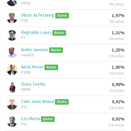
PRTB
58 votos
Vilson da Fetaemg
1,97%
Eleito
PSB
30 votos
Reginaldo Lopes
1,31%
Eleito
PT
20 votos
Andre Janones
1,25%
Eleito
AVANTE
19 votos
Aécio Neves
1,05%
Eleito
PSDB
16 votos
Dulce Teofilo
0,98%
PATRI
15 votos
Cabo Junio Amaral
0,92%
Eleito
PSL
14 votos
Léo Motta
0,92%
Eleito
PSL
14 votos