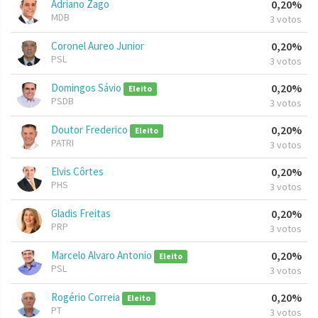
Adriano Zago
0,20%
MDB
3 votos
Coronel Aureo Junior
0,20%
PSL
3 votos
Domingos Sávio
0,20%
Eleito
PSDB
3 votos
Doutor Frederico
0,20%
Eleito
PATRI
3 votos
Elvis Côrtes
0,20%
PHS
3 votos
Gladis Freitas
0,20%
PRP
3 votos
Marcelo Alvaro Antonio
0,20%
Eleito
PSL
3 votos
Rogério Correia
0,20%
Eleito
PT
3 votos