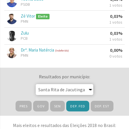
PSDB
1 votos
Zé Vitor
0,03%
Eleito
PMN
1 votos
Zulu
0,03%
PCB
1 votos
Drª. Maria Natércia
0,00%
(Indeferido)
PMN
0 votos
Resultados por município:
PRES
GOV
SEN
DEP. FED
DEP. EST
Mais eleitos e resultados das Eleições 2018 no Brasil: