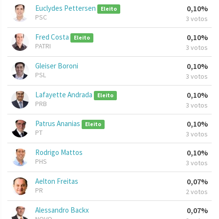
Euclydes Pettersen
0,10%
Eleito
PSC
3 votos
Fred Costa
0,10%
Eleito
PATRI
3 votos
Gleiser Boroni
0,10%
PSL
3 votos
Lafayette Andrada
0,10%
Eleito
PRB
3 votos
Patrus Ananias
0,10%
Eleito
PT
3 votos
Rodrigo Mattos
0,10%
PHS
3 votos
Aelton Freitas
0,07%
PR
2 votos
Alessandro Backx
0,07%