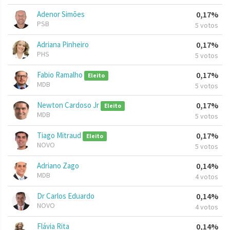
Adenor Simões
0,17%
PSB
5 votos
Adriana Pinheiro
0,17%
PHS
5 votos
Fabio Ramalho
0,17%
Eleito
MDB
5 votos
Newton Cardoso Jr
0,17%
Eleito
MDB
5 votos
Tiago Mitraud
0,17%
Eleito
NOVO
5 votos
Adriano Zago
0,14%
MDB
4 votos
Dr Carlos Eduardo
0,14%
NOVO
4 votos
Flávia Rita
0,14%