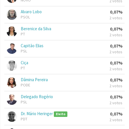
NOVO
2 votos
Alvaro Lobo
0,07%
PSOL
2 votos
Berenice da Silva
0,07%
PT
2 votos
Capitão Elias
0,07%
PSL
2 votos
Ciça
0,07%
PT
2 votos
Dâmina Pereira
0,07%
PODE
2 votos
Delegado Rogério
0,07%
PSL
2 votos
Dr. Mário Heringer
0,07%
Eleito
PDT
2 votos