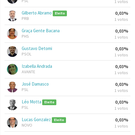
PSL
1 votos
Gilberto Abramo
0,03%
Eleito
PRB
1 votos
Graça Gente Bacana
0,03%
PHS
1 votos
Gustavo Detomi
0,03%
PSOL
1 votos
Izabella Andrada
0,03%
AVANTE
1 votos
José Damasco
0,03%
PSL
1 votos
Léo Motta
0,03%
Eleito
PSL
1 votos
Lucas Gonzalez
0,03%
Eleito
NOVO
1 votos