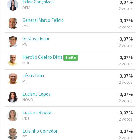
Eclair Gonçalves
0,07%
DEM
2 votos
General Marco Felício
0,07%
PSL
2 votos
Gustavo Riani
0,07%
PV
2 votos
Hercílio Coelho Diniz
0,07%
Eleito
MDB
2 votos
Jésus Lima
0,07%
PT
2 votos
Luciana Lopes
0,07%
NOVO
2 votos
Luciana Roque
0,07%
PDT
2 votos
Luisinho Corredor
0,07%
PT
2 votos