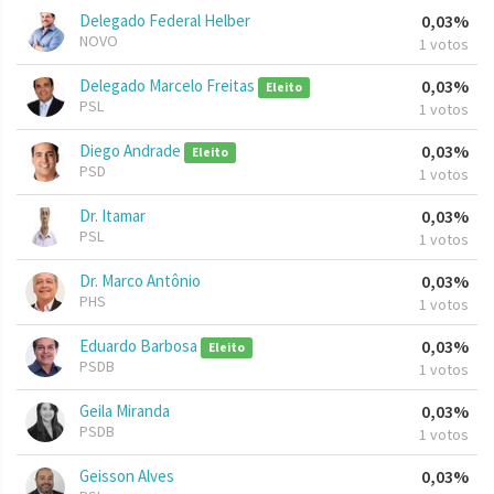
Delegado Federal Helber
0,03%
NOVO
1 votos
Delegado Marcelo Freitas
0,03%
Eleito
PSL
1 votos
Diego Andrade
0,03%
Eleito
PSD
1 votos
Dr. Itamar
0,03%
PSL
1 votos
Dr. Marco Antônio
0,03%
PHS
1 votos
Eduardo Barbosa
0,03%
Eleito
PSDB
1 votos
Geila Miranda
0,03%
PSDB
1 votos
Geisson Alves
0,03%