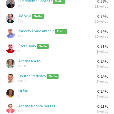
Subtenente Gonzaga
0,38%
Eleito
PDT
11 votos
Alê Silva
0,34%
Eleito
PSL
10 votos
Marcelo Alvaro Antonio
0,34%
Eleito
PSL
10 votos
Padre João
0,31%
Eleito
PT
9 votos
Adriana Araújo
0,24%
PSOL
7 votos
Doutor Frederico
0,24%
Eleito
PATRI
7 votos
Ofélia
0,24%
PT
7 votos
Adriana Moreira Borges
0,21%
PSL
6 votos