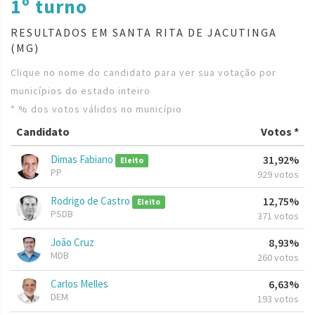
1º turno
RESULTADOS EM SANTA RITA DE JACUTINGA
(MG)
Clique no nome do candidato para ver sua votação por
municípios do estado inteiro
* % dos votos válidos no município
Candidato
Votos *
Dimas Fabiano
31,92%
Eleito
PP
929 votos
Rodrigo de Castro
12,75%
Eleito
PSDB
371 votos
João Cruz
8,93%
MDB
260 votos
Carlos Melles
6,63%
DEM
193 votos