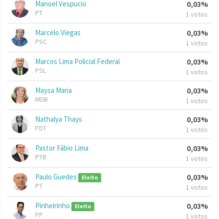
Manoel Vespucio
0,03%
PT
1 votos
Marcelo Viegas
0,03%
PSC
1 votos
Marcos Lima Policial Federal
0,03%
PSL
1 votos
Maysa Maria
0,03%
MDB
1 votos
Nathalya Thays
0,03%
PDT
1 votos
Pastor Fábio Lima
0,03%
PTB
1 votos
Paulo Guedes
0,03%
Eleito
PT
1 votos
Pinheirinho
0,03%
Eleito
PP
1 votos