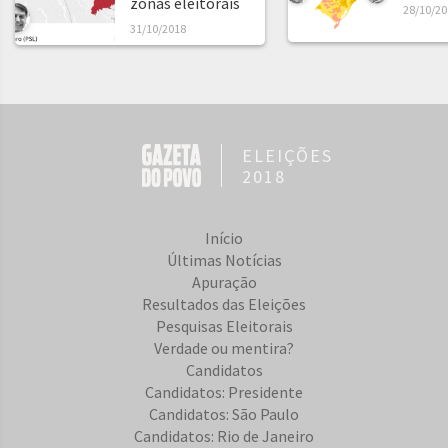
zonas eleitorais
28/10/20
31/10/2018
ELEIÇÕES
2018
Início
Últimas Notícias
Apuração
Resultados das Eleições
Pesquisas Eleitorais
Verdade ou mentira?
Candidatos
Candidatos: Presidente
Candidatos: São Paulo
Candidatos: Rio de Janeiro