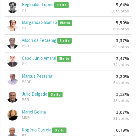
Reginaldo Lopes
5,64%
Eleito
PT
164 votos
Margarida Salomão
5,50%
Eleito
PT
160 votos
Vilson da Fetaemg
3,37%
Eleito
PSB
98 votos
Cabo Junio Amaral
2,47%
Eleito
PSL
72 votos
Marcus Pestana
2,20%
PSDB
64 votos
Julio Delgado
1,13%
Eleito
PSB
33 votos
Mariel Bolina
1,07%
MDB
31 votos
Rogério Correia
0,79%
Eleito
PT