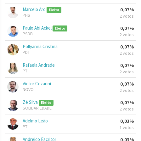
Marcelo Aro
0,07%
Eleito
PHS
2 votos
Paulo Abi Ackel
0,07%
Eleito
PSDB
2 votos
Pollyanna Cristina
0,07%
PDT
2 votos
Rafaela Andrade
0,07%
PT
2 votos
Victor Cezarini
0,07%
NOVO
2 votos
Zé Silva
0,07%
Eleito
SOLIDARIEDADE
2 votos
Adelmo Leão
0,03%
PT
1 votos
Andreico Escritor
0,03%