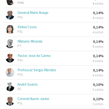
PMB
4 votos
General Mario Araujo
0,14%
PSL
4 votos
Kelma Costa
0,14%
PSL
4 votos
Nilmario Miranda
0,14%
PT
4 votos
Pastor Jose do Carmo
0,14%
PSC
4 votos
Professor Sergio Mendes
0,14%
PSC
4 votos
André Soares
0,10%
DC
3 votos
Coronel Aureo Junior
0,10%
PSL
3 votos