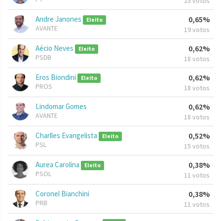
23 votos
Andre Janones
0,65%
Eleito
AVANTE
19 votos
Aécio Neves
0,62%
Eleito
PSDB
18 votos
Eros Biondini
0,62%
Eleito
PROS
18 votos
Lindomar Gomes
0,62%
AVANTE
18 votos
Charlles Evangelista
0,52%
Eleito
PSL
15 votos
Aurea Carolina
0,38%
Eleito
PSOL
11 votos
Coronel Bianchini
0,38%
PRB
11 votos