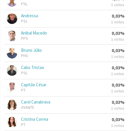
PSL
1 votos
Andressa
0,03%
PSL
1 votos
Anibal Macedo
0,03%
PPS
1 votos
Bruno Júlio
0,03%
PHS
1 votos
Cabo Tristao
0,03%
PSL
1 votos
Capitão César
0,03%
PT
1 votos
Carol Canabrava
0,03%
AVANTE
1 votos
Cristina Correa
0,03%
PT
1 votos